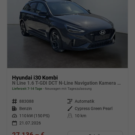
Hyundai i30 Kombi
N Line 1.6 T-GDI DCT N-Line Navigation Kamera 2x Einparkhilfe 18 Zoll 2Zonenklima
Lieferzeit 7-14 Tage
Neuwagen mit Tageszulassung
Fahrzeugnr.
883088
Getriebe
Automatik
Kraftstoff
Benzin
Außenfarbe
Cypress Green Pearl
Leistung
110 kW (150 PS)
Kilometerstand
10 km
21.07.2026
27.136,– €