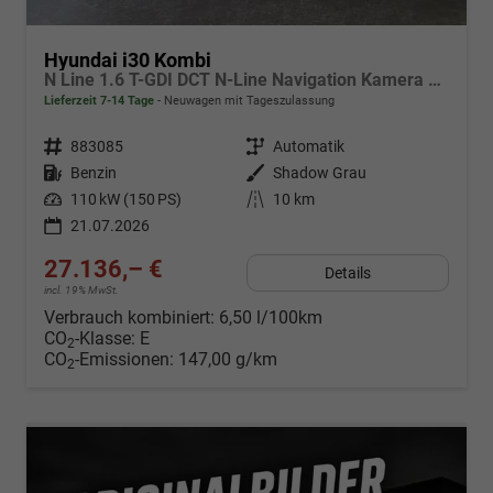
Hyundai i30 Kombi
N Line 1.6 T-GDI DCT N-Line Navigation Kamera 2x Einparkhilfe 18 Zoll 2Zonenklima
Lieferzeit 7-14 Tage
Neuwagen mit Tageszulassung
Fahrzeugnr.
883085
Getriebe
Automatik
Kraftstoff
Benzin
Außenfarbe
Shadow Grau
Leistung
110 kW (150 PS)
Kilometerstand
10 km
21.07.2026
27.136,– €
Details
incl. 19% MwSt.
Verbrauch kombiniert:
6,50 l/100km
CO
-Klasse:
E
2
CO
-Emissionen:
147,00 g/km
2