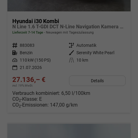
Hyundai i30 Kombi
N Line 1.6 T-GDI DCT N-Line Navigation Kamera 2x Einparkhilfe 18 Zoll 2Zonenklima
Lieferzeit 7-14 Tage
Neuwagen mit Tageszulassung
Fahrzeugnr.
883083
Getriebe
Automatik
Kraftstoff
Benzin
Außenfarbe
Serenity White Pearl
Leistung
110 kW (150 PS)
Kilometerstand
10 km
21.07.2026
27.136,– €
Details
incl. 19% MwSt.
Verbrauch kombiniert:
6,50 l/100km
CO
-Klasse:
E
2
CO
-Emissionen:
147,00 g/km
2