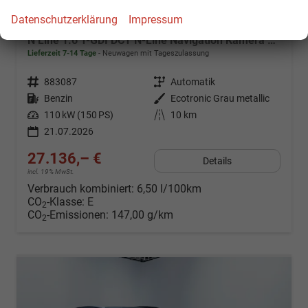
Datenschutzerklärung
Impressum
Hyundai i30 Kombi
N Line 1.6 T-GDI DCT N-Line Navigation Kamera 2x Einparkhilfe 18 Zoll 2Zonenklima
Lieferzeit 7-14 Tage
Neuwagen mit Tageszulassung
Fahrzeugnr.
883087
Getriebe
Automatik
Kraftstoff
Benzin
Außenfarbe
Ecotronic Grau metallic
Leistung
110 kW (150 PS)
Kilometerstand
10 km
21.07.2026
27.136,– €
Details
incl. 19% MwSt.
Verbrauch kombiniert:
6,50 l/100km
CO
-Klasse:
E
2
CO
-Emissionen:
147,00 g/km
2