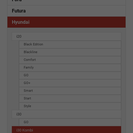
Futura
Hyundai
i20
Black Edition
Blackline
Comfort
Family
GO
GO+
Smart
Start
Style
i30
GO
i30 Kombi