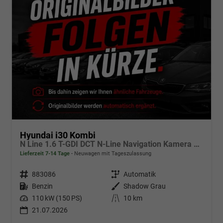
Hyundai i30 Kombi
N Line 1.6 T-GDI DCT N-Line Navigation Kamera 2x Einparkhilfe 18 Zoll 2Zonenklima
Lieferzeit 7-14 Tage
Neuwagen mit Tageszulassung
Fahrzeugnr.
883086
Getriebe
Automatik
Kraftstoff
Benzin
Außenfarbe
Shadow Grau
Leistung
110 kW (150 PS)
Kilometerstand
10 km
21.07.2026