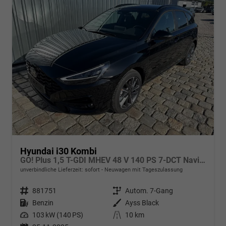
Hyundai i30 Kombi
GO! Plus 1,5 T-GDI MHEV 48 V 140 PS 7-DCT Navi-Klimaautomatik-AppleCarPlay-AndroidAuto-17" Alu-SunSet-Sofort
unverbindliche Lieferzeit: sofort
Neuwagen mit Tageszulassung
Fahrzeugnr.
881751
Getriebe
Autom. 7-Gang
Kraftstoff
Benzin
Außenfarbe
Ayss Black
Leistung
103 kW (140 PS)
Kilometerstand
10 km