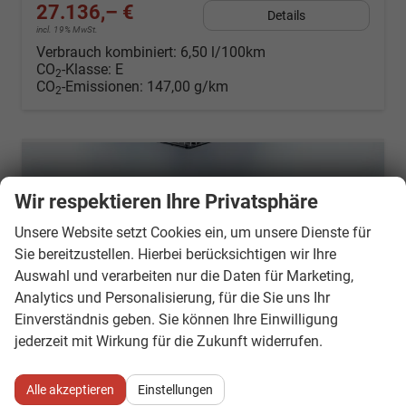
27.136,– €
Details
incl. 19% MwSt.
Verbrauch kombiniert:
6,50 l/100km
CO
-Klasse:
E
2
CO
-Emissionen:
147,00 g/km
2
Wir respektieren Ihre Privatsphäre
Unsere Website setzt Cookies ein, um unsere Dienste für
Sie bereitzustellen. Hierbei berücksichtigen wir Ihre
Auswahl und verarbeiten nur die Daten für Marketing,
Analytics und Personalisierung, für die Sie uns Ihr
Einverständnis geben. Sie können Ihre Einwilligung
jederzeit mit Wirkung für die Zukunft widerrufen.
Alle akzeptieren
Einstellungen