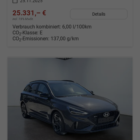
25.11.2025
25.331,– €
Details
incl. 19% MwSt.
Verbrauch kombiniert:
6,00 l/100km
CO
-Klasse:
E
2
CO
-Emissionen:
137,00 g/km
2