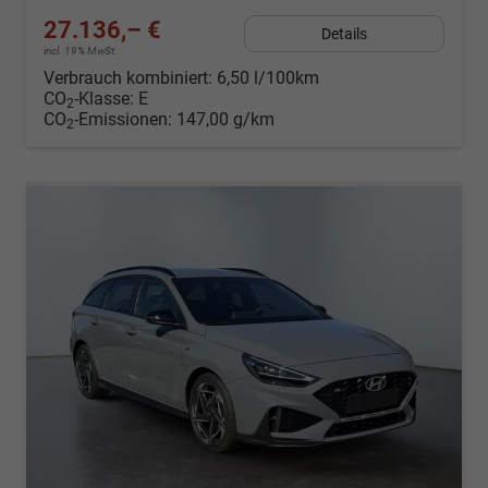
27.136,– €
Details
incl. 19% MwSt.
Verbrauch kombiniert:
6,50 l/100km
CO
-Klasse:
E
2
CO
-Emissionen:
147,00 g/km
2