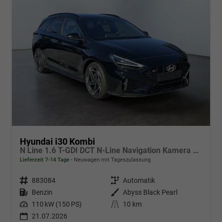
Hyundai i30 Kombi
N Line 1.6 T-GDI DCT N-Line Navigation Kamera 2x Einparkhilfe 18 Zoll 2Zonenklima
Lieferzeit 7-14 Tage
Neuwagen mit Tageszulassung
Fahrzeugnr.
883084
Getriebe
Automatik
Kraftstoff
Benzin
Außenfarbe
Abyss Black Pearl
Leistung
110 kW (150 PS)
Kilometerstand
10 km
21.07.2026