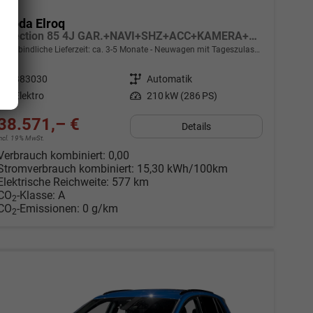
Skoda Elroq
Selection 85 4J GAR.+NAVI+SHZ+ACC+KAMERA+19" ALU+SMARTLINK+KLIMA+LED
unverbindliche Lieferzeit: ca. 3-5 Monate
Neuwagen mit Tageszulassung
Fahrzeugnr.
883030
Getriebe
Automatik
Kraftstoff
Elektro
Leistung
210 kW (286 PS)
38.571,– €
Details
incl. 19% MwSt.
Verbrauch kombiniert:
0,00
Stromverbrauch kombiniert:
15,30 kWh/100km
Elektrische Reichweite:
577 km
CO
-Klasse:
A
2
CO
-Emissionen:
0 g/km
2