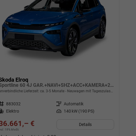
Skoda Elroq
Sportline 60 4J GAR.+NAVI+SHZ+ACC+KAMERA+20" ALU
unverbindliche Lieferzeit: ca. 3-5 Monate
Neuwagen mit Tageszulassung
Fahrzeugnr.
883032
Getriebe
Automatik
Kraftstoff
Elektro
Leistung
140 kW (190 PS)
36.661,– €
Details
incl. 19% MwSt.