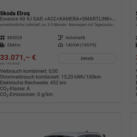
Skoda Elroq
Essence 60 4J GAR.+ACC+KAMERA+SMARTLINK+KLIMA+LED
unverbindliche Lieferzeit: ca. 3-5 Monate
Neuwagen mit Tageszulassung
Fahrzeugnr.
883028
Getriebe
Automatik
Kraftstoff
Elektro
Leistung
140 kW (190 PS)
33.071,– €
Details
incl. 19% MwSt.
Verbrauch kombiniert:
0,00
Stromverbrauch kombiniert:
15,20 kWh/100km
Elektrische Reichweite:
452 km
CO
-Klasse:
A
2
CO
-Emissionen:
0 g/km
2