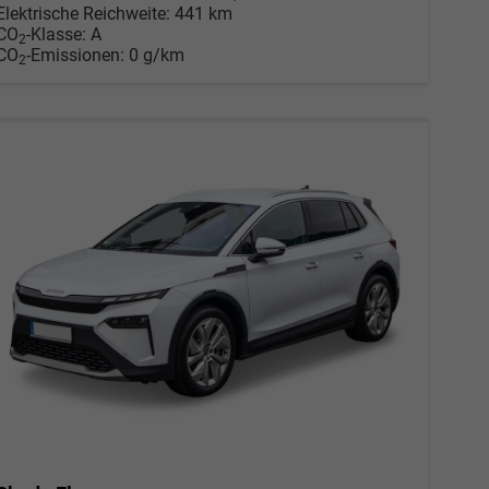
Elektrische Reichweite:
441 km
CO
-Klasse:
A
2
CO
-Emissionen:
0 g/km
2