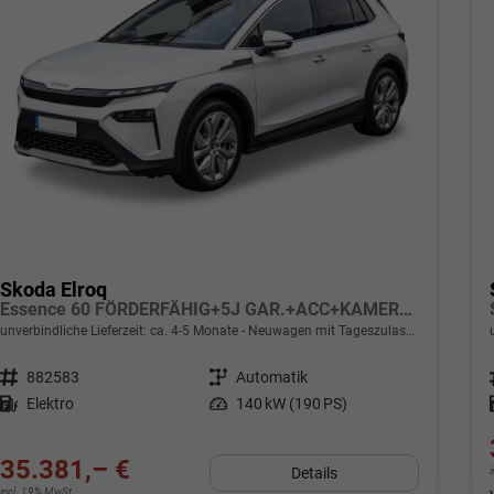
Skoda Elroq
Essence 60 FÖRDERFÄHIG+5J GAR.+ACC+KAMERA+19" ALU+SMARTLINK+KLIMA+LED
unverbindliche Lieferzeit: ca. 4-5 Monate
Neuwagen mit Tageszulassung
Fahrzeugnr.
882583
Getriebe
Automatik
Kraftstoff
Elektro
Leistung
140 kW (190 PS)
35.381,– €
Details
incl. 19% MwSt.