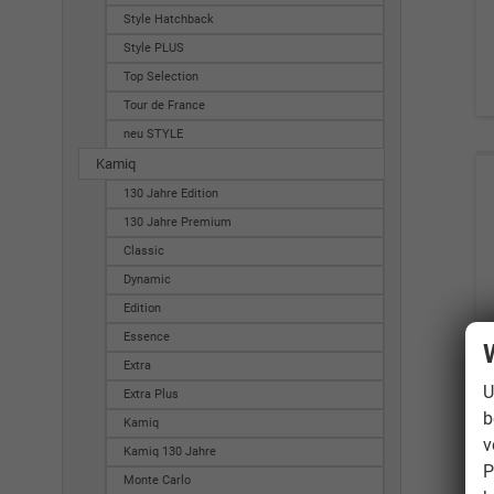
Style Hatchback
Style PLUS
Top Selection
Tour de France
neu STYLE
Kamiq
130 Jahre Edition
130 Jahre Premium
Classic
Dynamic
Edition
Essence
Extra
U
Extra Plus
b
Kamiq
v
Kamiq 130 Jahre
P
Monte Carlo