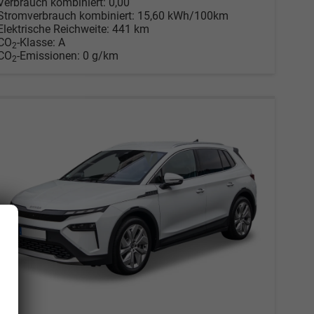
Verbrauch kombiniert:
0,00
Stromverbrauch kombiniert:
15,60 kWh/100km
Elektrische Reichweite:
441 km
CO
-Klasse:
A
2
CO
-Emissionen:
0 g/km
2