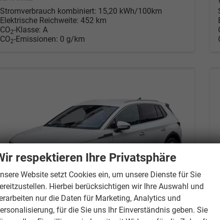
Stromverbrauch kombiniert:
15,20 kWh/100km
Elektrische Reichweite:
452 km
CO
-Klasse:
A
2
CO
-Emissionen:
0 g/km
2
Wir respektieren Ihre Privatsphäre
nsere Website setzt Cookies ein, um unsere Dienste für Sie
ereitzustellen. Hierbei berücksichtigen wir Ihre Auswahl und
erarbeiten nur die Daten für Marketing, Analytics und
ersonalisierung, für die Sie uns Ihr Einverständnis geben. Sie