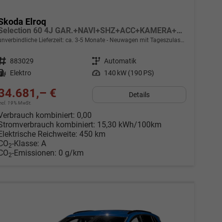
Skoda Elroq
Selection 60 4J GAR.+NAVI+SHZ+ACC+KAMERA+19" ALU+SMARTLINK+KLIMA+LED
unverbindliche Lieferzeit: ca. 3-5 Monate
Neuwagen mit Tageszulassung
Fahrzeugnr.
883029
Getriebe
Automatik
Kraftstoff
Elektro
Leistung
140 kW (190 PS)
34.681,– €
Details
incl. 19% MwSt.
Verbrauch kombiniert:
0,00
Stromverbrauch kombiniert:
15,30 kWh/100km
Elektrische Reichweite:
450 km
CO
-Klasse:
A
2
CO
-Emissionen:
0 g/km
2