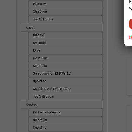
k
Premium
w
Selection
Top Selection
Karoq
Classic
D
Dynamic
Extra
Extra Plus
Selection
Selection 2.0 TDI DSG 4x4
Sportline
Sportline 2.0 TSI 4x4 DSG
Top Selection
Kodiaq
Exclusive Selection
Selection
Sportline