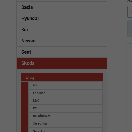
Au
Dacia
Hyundai
Kia
Nissan
Seat
Skoda
Elroq
60
Essence
L&K
RS
RS Ultimate
Selection
Sportline