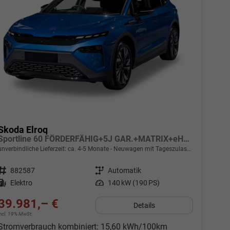
Skoda Elroq
Sportline 60 FÖRDERFÄHIG+5J GAR.+MATRIX+eHK+NAVI+SHZ+ACC+KAMERA+20" ALU
unverbindliche Lieferzeit: ca. 4-5 Monate
Neuwagen mit Tageszulassung
Fahrzeugnr.
882587
Getriebe
Automatik
Kraftstoff
Elektro
Leistung
140 kW (190 PS)
39.981,– €
Details
incl. 19% MwSt.
Stromverbrauch kombiniert:
15,60 kWh/100km