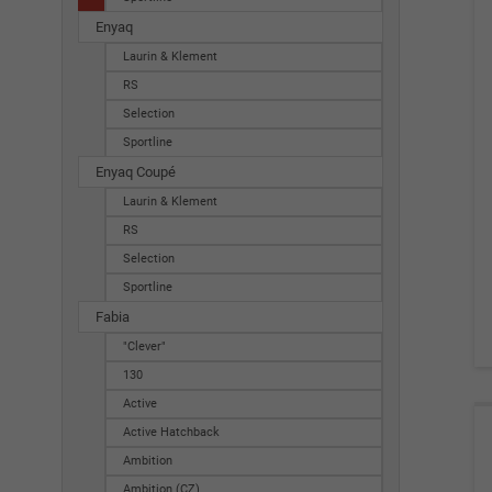
Enyaq
Laurin & Klement
RS
Selection
Sportline
Enyaq Coupé
Laurin & Klement
RS
Selection
Sportline
Fabia
"Clever"
130
Active
Active Hatchback
Ambition
Ambition (CZ)