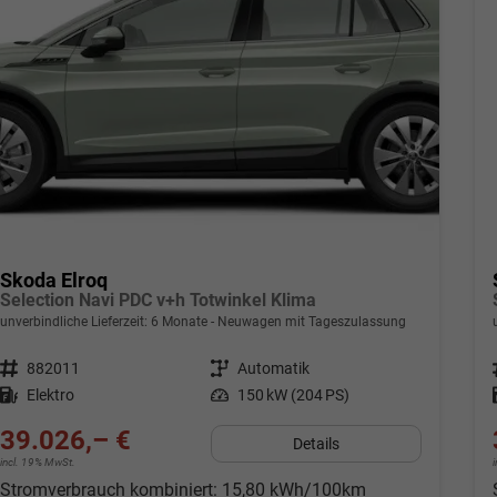
Skoda Elroq
Selection Navi PDC v+h Totwinkel Klima
unverbindliche Lieferzeit:
6 Monate
Neuwagen mit Tageszulassung
Fahrzeugnr.
882011
Getriebe
Automatik
Kraftstoff
Elektro
Leistung
150 kW (204 PS)
39.026,– €
Details
incl. 19% MwSt.
Stromverbrauch kombiniert:
15,80 kWh/100km