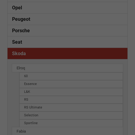
Opel
Peugeot
Porsche
Seat
Skoda
Elroq
60
Essence
L&K
RS
RS Ultimate
Selection
Sportline
Fabia