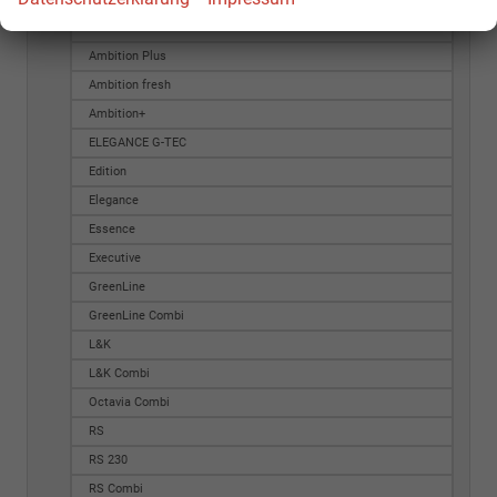
Ambition Combi
Ambition Plus
Ambition fresh
Ambition+
ELEGANCE G-TEC
Edition
Elegance
Essence
Executive
GreenLine
GreenLine Combi
L&K
L&K Combi
Octavia Combi
RS
RS 230
RS Combi