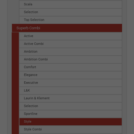
Scala
Selection
Top Selection
Superb Combi
Active
Active Combi
Ambition
Ambition Combi
Comfort
Elegance
Executive
L&K
Laurin & Klement
Selection
Sportline
Style
Style Combi