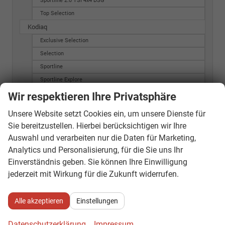
Sportline 2.0 TSI 4x4 DSG
Top Selection
Kodiaq
Exclusive Selection
Selection
Sportline
Sportline Explore
Octavia Combi
Wir respektieren Ihre Privatsphäre
20Y Ambition
Unsere Website setzt Cookies ein, um unsere Dienste für
20Y Style
Sie bereitzustellen. Hierbei berücksichtigen wir Ihre
ACTIVE G-TEC
Auswahl und verarbeiten nur die Daten für Marketing,
AMBITION G-TEC
Analytics und Personalisierung, für die Sie uns Ihr
Active
Einverständnis geben. Sie können Ihre Einwilligung
Active Combi
jederzeit mit Wirkung für die Zukunft widerrufen.
Ambition
Ambition (MJ 2015)
Alle akzeptieren
Einstellungen
Ambition (MJ 2016)
Datenschutzerklärung
Impressum
Ambition 2.0 TDI