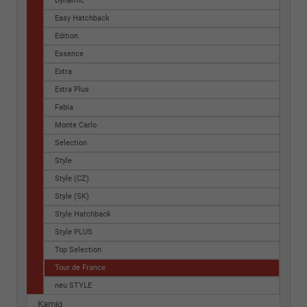
Dynamic
Easy Hatchback
Edition
Essence
Extra
Extra Plus
Fabia
Monte Carlo
Selection
Style
Style (CZ)
Style (SK)
Style Hatchback
Style PLUS
Top Selection
Tour de France
neu STYLE
Kamiq