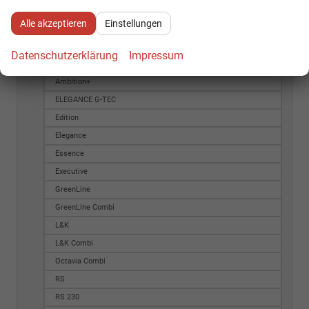
Ambition 2.0 TDI
Alle akzeptieren
Einstellungen
Ambition Combi
Ambition Plus
Datenschutzerklärung
Impressum
Ambition fresh
Ambition+
ELEGANCE G-TEC
Edition
Elegance
Essence
Executive
GreenLine
GreenLine Combi
L&K
L&K Combi
Octavia Combi
RS
RS 230