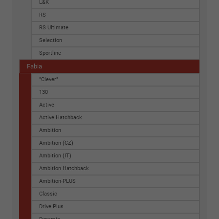
L&K
RS
RS Ultimate
Selection
Sportline
Fabia
"Clever"
130
Active
Active Hatchback
Ambition
Ambition (CZ)
Ambition (IT)
Ambition Hatchback
Ambition-PLUS
Classic
Drive Plus