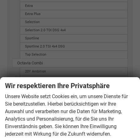
Extra
Extra Plus
Selection
Selection 2.0 TDI DSG 4x4
Sportline
Sportline 2.0 TSI 4x4 DSG
Top Selection
Octavia Combi
20Y Ambition
20Y Style
Wir respektieren Ihre Privatsphäre
ACTIVE G-TEC
Unsere Website setzt Cookies ein, um unsere Dienste für
AMBITION G-TEC
Sie bereitzustellen. Hierbei berücksichtigen wir Ihre
Active
Auswahl und verarbeiten nur die Daten für Marketing,
Active Combi
Analytics und Personalisierung, für die Sie uns Ihr
Ambition
Einverständnis geben. Sie können Ihre Einwilligung
Ambition (MJ 2015)
jederzeit mit Wirkung für die Zukunft widerrufen.
Ambition (MJ 2016)