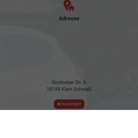
Adresse
Rostocker Str. 6
18198 Klein Schwaß
Ihre Anfahrt
Öffnungszeiten