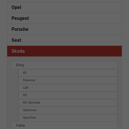
Opel
Peugeot
Porsche
Seat
Skoda
Elroq
60
Essence
L&K
RS
RS Ultimate
Selection
Sportline
Fabia