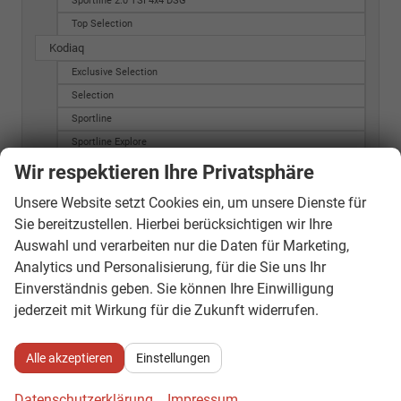
Sportline 2.0 TSI 4x4 DSG
Top Selection
Kodiaq
Exclusive Selection
Selection
Sportline
Sportline Explore
Octavia Combi
Wir respektieren Ihre Privatsphäre
20Y Ambition
Unsere Website setzt Cookies ein, um unsere Dienste für
20Y Style
Sie bereitzustellen. Hierbei berücksichtigen wir Ihre
ACTIVE G-TEC
Auswahl und verarbeiten nur die Daten für Marketing,
AMBITION G-TEC
Analytics und Personalisierung, für die Sie uns Ihr
Active
Einverständnis geben. Sie können Ihre Einwilligung
Active Combi
jederzeit mit Wirkung für die Zukunft widerrufen.
Ambition
Ambition (MJ 2015)
Alle akzeptieren
Einstellungen
Ambition (MJ 2016)
Datenschutzerklärung
Impressum
Ambition 2.0 TDI