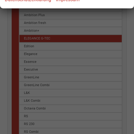
Ambition Combi
Ambition Plus
Ambition fresh
Ambition+
ELEGANCE G-TEC
Edition
Elegance
Essence
Executive
GreenLine
GreenLine Combi
L&K
L&K Combi
Octavia Combi
RS
RS 230
RS Combi