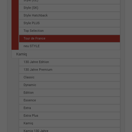
Style (CZ)
Style (SK)
Style Hatchback
Style PLUS
Top Selection
Tour de France
neu STYLE
Kamiq
130 Jahre Edition
130 Jahre Premium
Classic
Dynamic
Edition
Essence
Extra
Extra Plus
Kamiq
Kamiq 130 Jahre