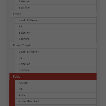
Selection
Sportline
Enyaq
Laurin & Klement
RS
Selection
Sportline
Enyaq Coupé
Laurin & Klement
RS
Selection
Sportline
Fabia
"Clever"
130
Active
Active Hatchback