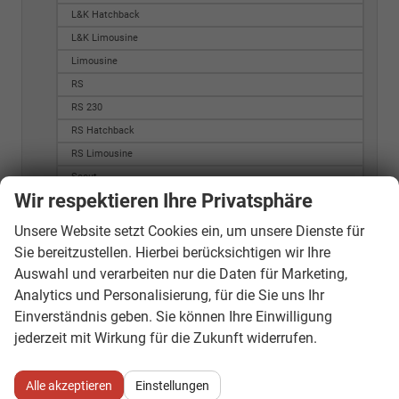
L&K Hatchback
L&K Limousine
Limousine
RS
RS 230
RS Hatchback
RS Limousine
Scout
Wir respektieren Ihre Privatsphäre
Selection
Sportline
Unsere Website setzt Cookies ein, um unsere Dienste für
Style
Sie bereitzustellen. Hierbei berücksichtigen wir Ihre
Style Hatchback
Auswahl und verarbeiten nur die Daten für Marketing,
Analytics und Personalisierung, für die Sie uns Ihr
Style Limousine
Einverständnis geben. Sie können Ihre Einwilligung
Style PLUS
jederzeit mit Wirkung für die Zukunft widerrufen.
Top Selection
Octavia Combi
Alle akzeptieren
Einstellungen
20Y Ambition