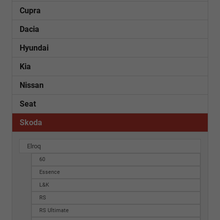
Cupra
Dacia
Hyundai
Kia
Nissan
Seat
Skoda
Elroq
60
Essence
L&K
RS
RS Ultimate