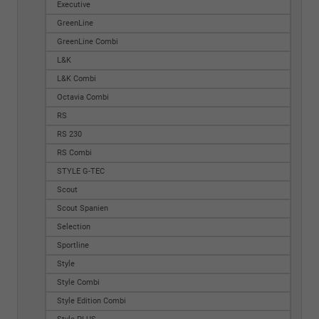
Executive
GreenLine
GreenLine Combi
L&K
L&K Combi
Octavia Combi
RS
RS 230
RS Combi
STYLE G-TEC
Scout
Scout Spanien
Selection
Sportline
Style
Style Combi
Style Edition Combi