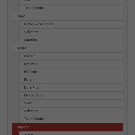
Style PLUS
Top Selection
Peaq
Exclusive Selection
Selection
Sportline
Scala
Classic
Dynamic
Essence
Extra
Extra Plus
Monte Carlo
Scala
Selection
Top Selection
Superb