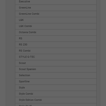
Executive
GreenLine
GreenLine Combi
L&K
L&K Combi
Octavia Combi
RS
RS 230
RS Combi
STYLE G-TEC
Scout
Scout Spanien
Selection
Sportline
Style
Style Combi
Style Edition Combi