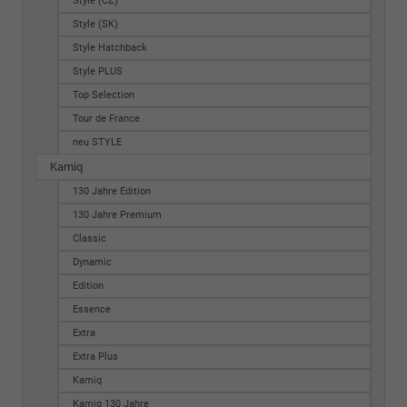
Style (CZ)
Style (SK)
Style Hatchback
Style PLUS
Top Selection
Tour de France
neu STYLE
Kamiq
130 Jahre Edition
130 Jahre Premium
Classic
Dynamic
Edition
Essence
Extra
Extra Plus
Kamiq
Kamiq 130 Jahre