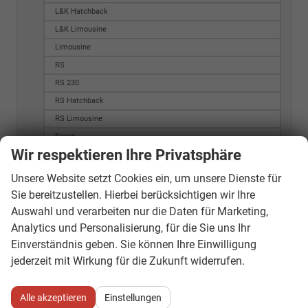
L&K Hatchback
L&K Limousine
Limousine
RS
RS 230
RS Hatchback
RS Limousine
Scout
Wir respektieren Ihre Privatsphäre
Selection
Sportline
Unsere Website setzt Cookies ein, um unsere Dienste für
Style
Sie bereitzustellen. Hierbei berücksichtigen wir Ihre
Style Hatchback
Auswahl und verarbeiten nur die Daten für Marketing,
Analytics und Personalisierung, für die Sie uns Ihr
Style Limousine
Einverständnis geben. Sie können Ihre Einwilligung
Style PLUS
jederzeit mit Wirkung für die Zukunft widerrufen.
Top Selection
Octavia Combi
Alle akzeptieren
Einstellungen
20Y Ambition