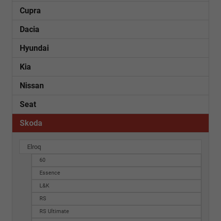
Cupra
Dacia
Hyundai
Kia
Nissan
Seat
Skoda
Elroq
60
Essence
L&K
RS
RS Ultimate