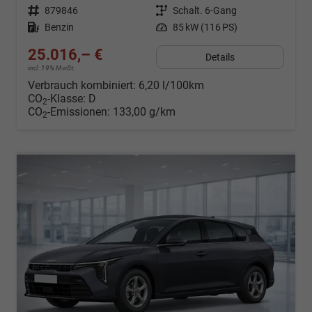
Fahrzeugnr.
879846
Getriebe
Schalt. 6-Gang
Kraftstoff
Benzin
Leistung
85 kW (116 PS)
25.016,– €
Details
incl. 19% MwSt.
Verbrauch kombiniert:
6,20 l/100km
CO
-Klasse:
D
2
CO
-Emissionen:
133,00 g/km
2