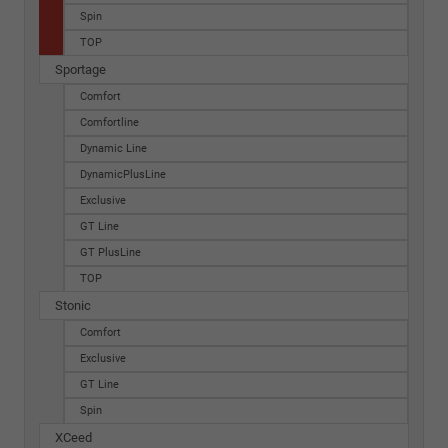
Spin
TOP
Sportage
Comfort
Comfortline
Dynamic Line
DynamicPlusLine
Exclusive
GT Line
GT PlusLine
TOP
Stonic
Comfort
Exclusive
GT Line
Spin
XCeed