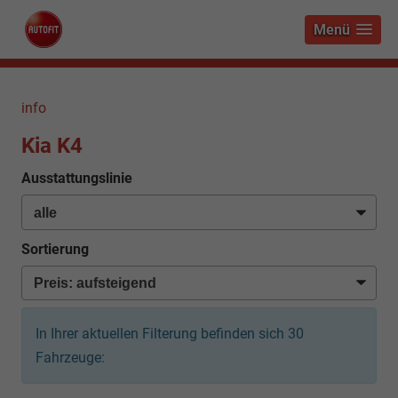
Menü
info
Kia K4
Ausstattungslinie
Sortierung
In Ihrer aktuellen Filterung befinden sich
30
Fahrzeuge: