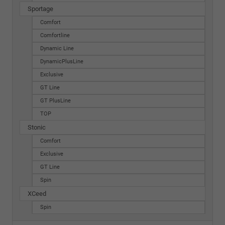
Sportage
Comfort
Comfortline
Dynamic Line
DynamicPlusLine
Exclusive
GT Line
GT PlusLine
TOP
Stonic
Comfort
Exclusive
GT Line
Spin
XCeed
Spin