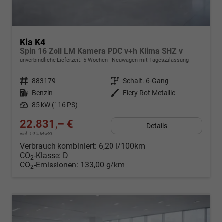
Kia K4
Spin 16 Zoll LM Kamera PDC v+h Klima SHZ v
unverbindliche Lieferzeit:
5 Wochen
Neuwagen mit Tageszulassung
Fahrzeugnr.
883179
Getriebe
Schalt. 6-Gang
Kraftstoff
Benzin
Außenfarbe
Fiery Rot Metallic
Leistung
85 kW (116 PS)
22.831,– €
Details
incl. 19% MwSt.
Verbrauch kombiniert:
6,20 l/100km
CO
-Klasse:
D
2
CO
-Emissionen:
133,00 g/km
2