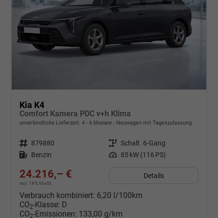
Kia K4
Comfort Kamera PDC v+h Klima
unverbindliche Lieferzeit: 4 - 6 Monate
Neuwagen mit Tageszulassung
Fahrzeugnr.
879880
Getriebe
Schalt. 6-Gang
Kraftstoff
Benzin
Leistung
85 kW (116 PS)
24.216,– €
Details
incl. 19% MwSt.
Verbrauch kombiniert:
6,20 l/100km
CO
-Klasse:
D
2
CO
-Emissionen:
133,00 g/km
2