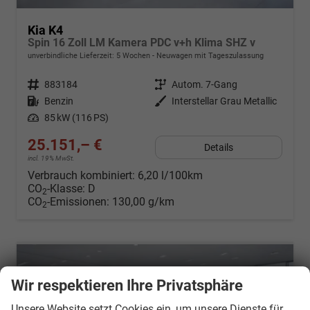
Kia K4
Spin 16 Zoll LM Kamera PDC v+h Klima SHZ v
unverbindliche Lieferzeit:
5 Wochen
Neuwagen mit Tageszulassung
Fahrzeugnr.
883184
Getriebe
Autom. 7-Gang
Kraftstoff
Benzin
Außenfarbe
Interstellar Grau Metallic
Leistung
85 kW (116 PS)
25.151,– €
Details
incl. 19% MwSt.
Verbrauch kombiniert:
6,20 l/100km
CO
-Klasse:
D
2
CO
-Emissionen:
130,00 g/km
2
Wir respektieren Ihre Privatsphäre
Unsere Website setzt Cookies ein, um unsere Dienste für