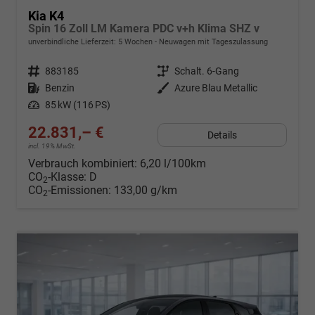
Kia K4
Spin 16 Zoll LM Kamera PDC v+h Klima SHZ v
unverbindliche Lieferzeit:
5 Wochen
Neuwagen mit Tageszulassung
Fahrzeugnr.
883185
Getriebe
Schalt. 6-Gang
Kraftstoff
Benzin
Außenfarbe
Azure Blau Metallic
Leistung
85 kW (116 PS)
22.831,– €
Details
incl. 19% MwSt.
Verbrauch kombiniert:
6,20 l/100km
CO
-Klasse:
D
2
CO
-Emissionen:
133,00 g/km
2