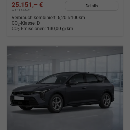
25.151,– €
Details
incl. 19% MwSt.
Verbrauch kombiniert:
6,20 l/100km
CO
-Klasse:
D
2
CO
-Emissionen:
130,00 g/km
2