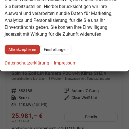
Sie bereitzustellen. Hierbei berücksichtigen wir Ihre
Auswahl und verarbeiten nur die Daten für Marketing,
Analytics und Personalisierung, für die Sie uns Ihr
Einverständnis geben. Sie können Ihre Einwilligung
jederzeit mit Wirkung für die Zukunft widerrufen.
Alle akzeptieren
Einstellungen
Datenschutzerklärung
Impressum
Kia K4
Spin 16 Zoll LM Kamera PDC v+h Klima SHZ v
unverbindliche Lieferzeit:
5 Wochen
Neuwagen mit Tageszulassung
Fahrzeugnr.
883188
Getriebe
Autom. 7-Gang
Kraftstoff
Benzin
Außenfarbe
Clear Weiß Uni
Leistung
110 kW (150 PS)
25.981,– €
Details
incl. 19% MwSt.
Verbrauch kombiniert:
7,10 l/100km