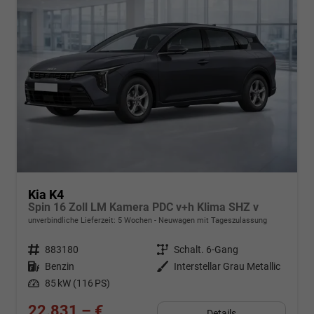
Kia K4
Spin 16 Zoll LM Kamera PDC v+h Klima SHZ v
unverbindliche Lieferzeit:
5 Wochen
Neuwagen mit Tageszulassung
Fahrzeugnr.
883180
Getriebe
Schalt. 6-Gang
Kraftstoff
Benzin
Außenfarbe
Interstellar Grau Metallic
Leistung
85 kW (116 PS)
22.831,– €
Details