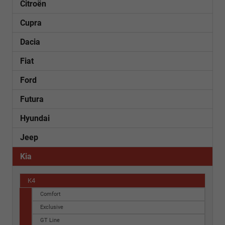
Citroën
Cupra
Dacia
Fiat
Ford
Futura
Hyundai
Jeep
Kia
K4
Comfort
Exclusive
GT Line