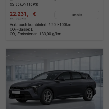
Leistung
85 kW (116 PS)
22.231,– €
Details
incl. 19% MwSt.
Verbrauch kombiniert:
6,20 l/100km
CO
-Klasse:
D
2
CO
-Emissionen:
133,00 g/km
2