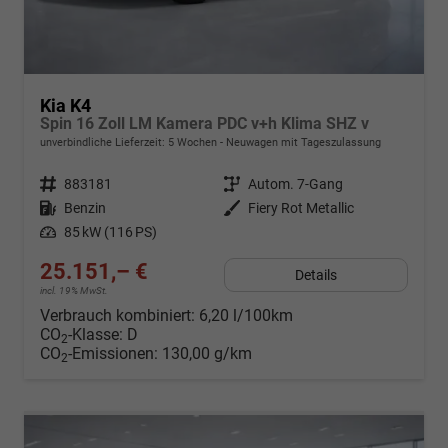
Kia K4
Spin 16 Zoll LM Kamera PDC v+h Klima SHZ v
unverbindliche Lieferzeit:
5 Wochen
Neuwagen mit Tageszulassung
Fahrzeugnr.
883181
Getriebe
Autom. 7-Gang
Kraftstoff
Benzin
Außenfarbe
Fiery Rot Metallic
Leistung
85 kW (116 PS)
25.151,– €
Details
incl. 19% MwSt.
Verbrauch kombiniert:
6,20 l/100km
CO
-Klasse:
D
2
CO
-Emissionen:
130,00 g/km
2