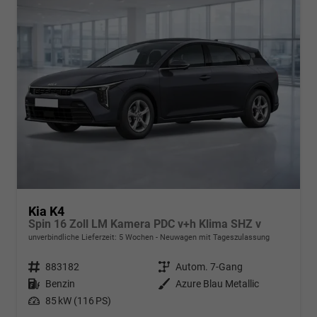
Kia K4
Spin 16 Zoll LM Kamera PDC v+h Klima SHZ v
unverbindliche Lieferzeit:
5 Wochen
Neuwagen mit Tageszulassung
Fahrzeugnr.
883182
Getriebe
Autom. 7-Gang
Kraftstoff
Benzin
Außenfarbe
Azure Blau Metallic
Leistung
85 kW (116 PS)