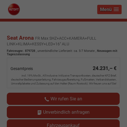
Menü
Seat Arona
FR Max SHZ+ACC+KAMERA+FULL
LINK+KLIMA+KESSY+LED+16" ALU
Fahrzeugnr.
:
879728
, unverbindliche Lieferzeit: ca. 5-7 Monate ,
Neuwagen mit
Tageszulassung
24.231,– €
Gesamtpreis
incl. 19% MwSt., All Inclusive: Inklusive Transportkosten, deutscher KFZ Brief,
deutscher Bedienungsanleitung, Fahrzeugaufbereitung, Fußmatten, Verbandskasten,
Umweltplakette und Zulassung auf den Halter (Raum Rostock). Wir freuen uns auf Sie!
Wir rufen Sie an
Unverbindlich anfragen
Fahrzeugankauf