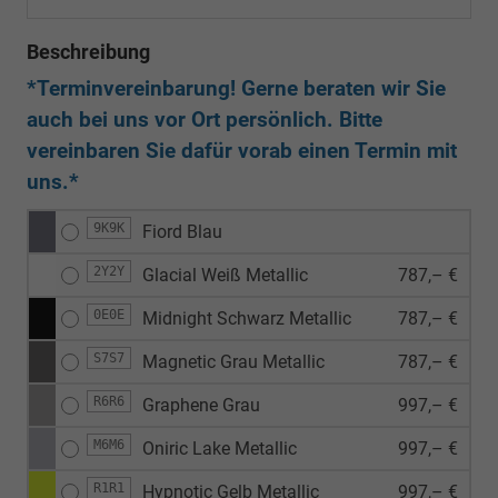
Beschreibung
*Terminvereinbarung! Gerne beraten wir Sie
auch bei uns vor Ort persönlich. Bitte
vereinbaren Sie dafür vorab einen Termin mit
uns.*
9K9K
Fiord Blau
2Y2Y
Glacial Weiß Metallic
787,– €
0E0E
Midnight Schwarz Metallic
787,– €
S7S7
Magnetic Grau Metallic
787,– €
R6R6
Graphene Grau
997,– €
M6M6
Oniric Lake Metallic
997,– €
R1R1
Hypnotic Gelb Metallic
997,– €