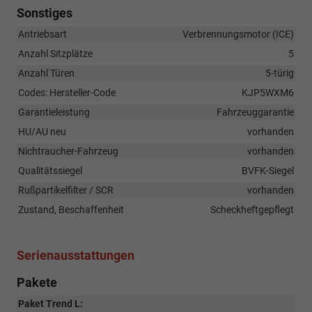
Sonstiges
Antriebsart
Verbrennungsmotor (ICE)
Anzahl Sitzplätze
5
Anzahl Türen
5-türig
Codes: Hersteller-Code
KJP5WXM6
Garantieleistung
Fahrzeuggarantie
HU/AU neu
vorhanden
Nichtraucher-Fahrzeug
vorhanden
Qualitätssiegel
BVFK-Siegel
Rußpartikelfilter / SCR
vorhanden
Zustand, Beschaffenheit
Scheckheftgepflegt
Serienausstattungen
Pakete
Paket Trend L: