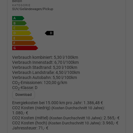
Benzin
KATEGORIE
SUV/Geländewagen/Pickup
Verbrauch kombiniert:
5,30 l/100km
Verbrauch Innenstadt:
6,70 l/100km
Verbrauch Stadtrand:
5,20 l/100km
Verbrauch Landstraße:
4,50 l/100km
Verbrauch Autobahn:
5,50 l/100km
CO
-Emissionen:
120,00 g/km
2
CO
-Klasse:
D
2
Download
Energiekosten bei 15.000 km pro Jahr:
1.386,48 €
CO2 Kosten (niedrig)
:
(Kosten Durchschnitt 10 Jahre)
1.080,- €
CO2 Kosten (mittel)
:
2.565,- €
(Kosten Durchschnitt 10 Jahre)
CO2 Kosten (hoch)
:
3.960,- €
(Kosten Durchschnitt 10 Jahre)
Jahressteuer:
71,- €