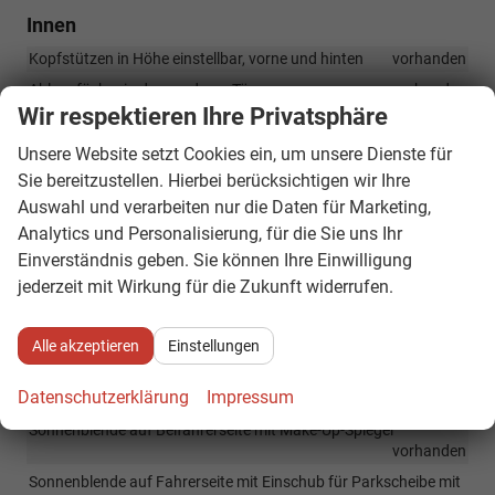
Innen
Kopfstützen in Höhe einstellbar, vorne und hinten
vorhanden
Ablagefächer in den vorderen Türen
vorhanden
Wir respektieren Ihre Privatsphäre
Kofferraum beleuchtet
vorhanden
Lenksäule mit Höhen- und Längseinstellung
vorhanden
Unsere Website setzt Cookies ein, um unsere Dienste für
Sie bereitzustellen. Hierbei berücksichtigen wir Ihre
Lüftungsdüsen in der Armaturentafel in Rot/Grau
vorhanden
Auswahl und verarbeiten nur die Daten für Marketing,
Schaltwippen am Lenkrad (nur für DSG)
vorhanden
Analytics und Personalisierung, für die Sie uns Ihr
Rücksitzlehne 1/3 zu 2/3 geteilt umlegbar
vorhanden
Einverständnis geben. Sie können Ihre Einwilligung
Leseleuchte vorne
vorhanden
jederzeit mit Wirkung für die Zukunft widerrufen.
12-V-Steckdose vorne
vorhanden
Variabler Gepäckraumboden
vorhanden
Alle akzeptieren
Einstellungen
Getränkehalter 2 vorne
vorhanden
Datenschutzerklärung
Impressum
Gepäckraumabdeckung
vorhanden
Sonnenblende auf Beifahrerseite mit Make-Up-Spiegel
vorhanden
Sonnenblende auf Fahrerseite mit Einschub für Parkscheibe mit