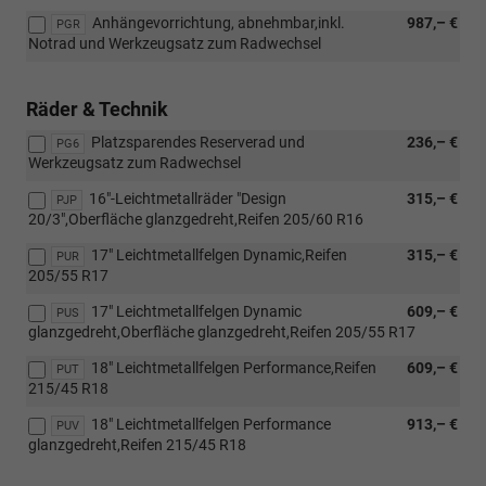
Apple
Anhängevorrichtung, abnehmbar,inkl.
987,– €
CarPlay
PGR
Notrad und Werkzeugsatz zum Radwechsel
&
Android
Auto
Räder & Technik
und
[PG6]
Platzsparendes Reserverad und
236,– €
PG6
Platzsparendes
Werkzeugsatz zum Radwechsel
Reserverad
und
16"-Leichtmetallräder "Design
315,– €
PJP
Werkzeugsatz
20/3",Oberfläche glanzgedreht,Reifen 205/60 R16
zum
Radwechsel)
17" Leichtmetallfelgen Dynamic,Reifen
315,– €
PUR
205/55 R17
17" Leichtmetallfelgen Dynamic
609,– €
PUS
glanzgedreht,Oberfläche glanzgedreht,Reifen 205/55 R17
18" Leichtmetallfelgen Performance,Reifen
609,– €
PUT
215/45 R18
18" Leichtmetallfelgen Performance
913,– €
PUV
glanzgedreht,Reifen 215/45 R18