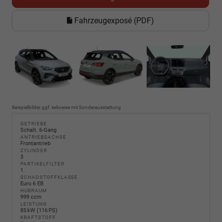
Fahrzeugexposé (PDF)
Beispielbilder, ggf. teilweise mit Sonderausstattung
GETRIEBE
Schalt. 6-Gang
ANTRIEBSACHSE
Frontantrieb
ZYLINDER
3
PARTIKELFILTER
1
SCHADSTOFFKLASSE
Euro 6 EB
HUBRAUM
999 ccm
LEISTUNG
85 kW (116 PS)
KRAFTSTOFF