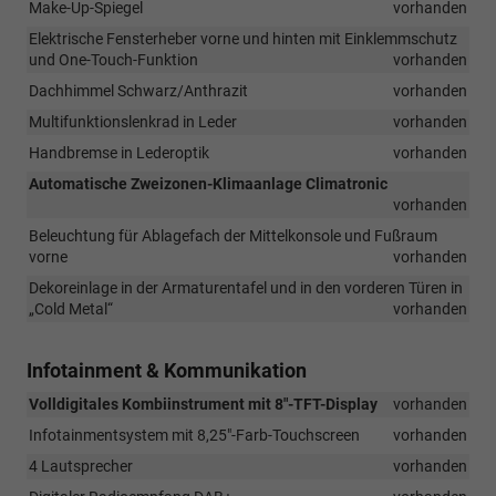
Make-Up-Spiegel
vorhanden
Elektrische Fensterheber vorne und hinten mit Einklemmschutz
und One-Touch-Funktion
vorhanden
Dachhimmel Schwarz/Anthrazit
vorhanden
Multifunktionslenkrad in Leder
vorhanden
Handbremse in Lederoptik
vorhanden
Automatische Zweizonen-Klimaanlage Climatronic
vorhanden
Beleuchtung für Ablagefach der Mittelkonsole und Fußraum
vorne
vorhanden
Dekoreinlage in der Armaturentafel und in den vorderen Türen in
„Cold Metal“
vorhanden
Infotainment & Kommunikation
Volldigitales Kombiinstrument mit 8"-TFT-Display
vorhanden
Infotainmentsystem mit 8,25"-Farb-Touchscreen
vorhanden
4 Lautsprecher
vorhanden