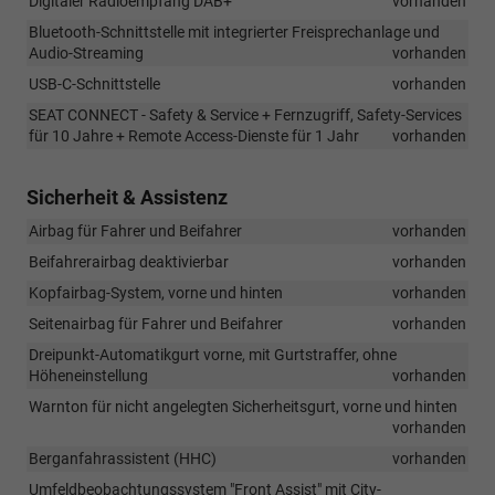
Digitaler Radioempfang DAB+
vorhanden
Bluetooth-Schnittstelle mit integrierter Freisprechanlage und
Audio-Streaming
vorhanden
USB-C-Schnittstelle
vorhanden
SEAT CONNECT - Safety & Service + Fernzugriff, Safety-Services
für 10 Jahre + Remote Access-Dienste für 1 Jahr
vorhanden
Sicherheit & Assistenz
Airbag für Fahrer und Beifahrer
vorhanden
Beifahrerairbag deaktivierbar
vorhanden
Kopfairbag-System, vorne und hinten
vorhanden
Seitenairbag für Fahrer und Beifahrer
vorhanden
Dreipunkt-Automatikgurt vorne, mit Gurtstraffer, ohne
Höheneinstellung
vorhanden
Warnton für nicht angelegten Sicherheitsgurt, vorne und hinten
vorhanden
Berganfahrassistent (HHC)
vorhanden
Umfeldbeobachtungssystem "Front Assist" mit City-