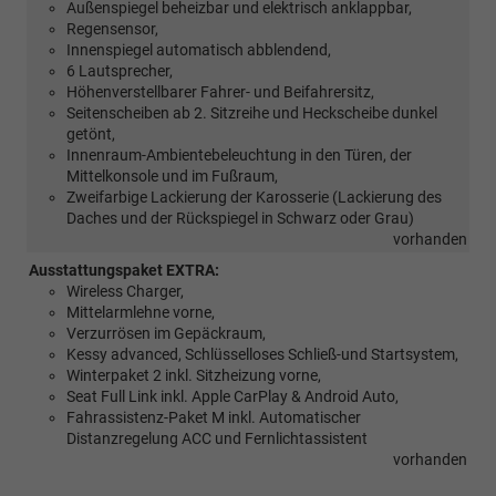
Außenspiegel beheizbar und elektrisch anklappbar,
Regensensor,
Innenspiegel automatisch abblendend,
6 Lautsprecher,
Höhenverstellbarer Fahrer- und Beifahrersitz,
Seitenscheiben ab 2. Sitzreihe und Heckscheibe dunkel
getönt,
Innenraum-Ambientebeleuchtung in den Türen, der
Mittelkonsole und im Fußraum,
Zweifarbige Lackierung der Karosserie (Lackierung des
Daches und der Rückspiegel in Schwarz oder Grau)
vorhanden
Ausstattungspaket EXTRA:
Wireless Charger,
Mittelarmlehne vorne,
Verzurrösen im Gepäckraum,
Kessy advanced, Schlüsselloses Schließ-und Startsystem,
Winterpaket 2 inkl. Sitzheizung vorne,
Seat Full Link inkl. Apple CarPlay & Android Auto,
Fahrassistenz-Paket M inkl. Automatischer
Distanzregelung ACC und Fernlichtassistent
vorhanden