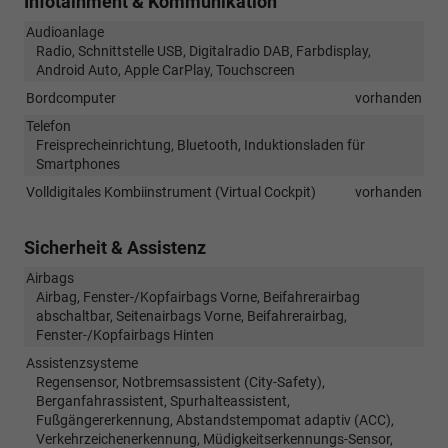
Infotainment & Kommunikation
Audioanlage
Radio, Schnittstelle USB, Digitalradio DAB, Farbdisplay,
Android Auto, Apple CarPlay, Touchscreen
Bordcomputer
vorhanden
Telefon
Freisprecheinrichtung, Bluetooth, Induktionsladen für
Smartphones
Volldigitales Kombiinstrument (Virtual Cockpit)
vorhanden
Sicherheit & Assistenz
Airbags
Airbag, Fenster-/Kopfairbags Vorne, Beifahrerairbag
abschaltbar, Seitenairbags Vorne, Beifahrerairbag,
Fenster-/Kopfairbags Hinten
Assistenzsysteme
Regensensor, Notbremsassistent (City-Safety),
Berganfahrassistent, Spurhalteassistent,
Fußgängererkennung, Abstandstempomat adaptiv (ACC),
Verkehrzeichenerkennung, Müdigkeitserkennungs-Sensor,