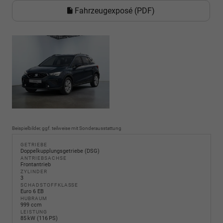
Fahrzeugexposé (PDF)
Beispielbilder, ggf. teilweise mit Sonderausstattung
GETRIEBE
Doppelkupplungsgetriebe (DSG)
ANTRIEBSACHSE
Frontantrieb
ZYLINDER
3
SCHADSTOFFKLASSE
Euro 6 EB
HUBRAUM
999 ccm
LEISTUNG
85 kW (116 PS)