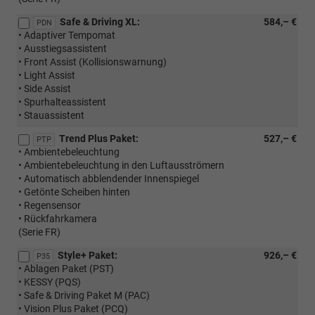
Safe & Driving XL:
584,– €
PDN
• Adaptiver Tempomat
• Ausstiegsassistent
• Front Assist (Kollisionswarnung)
• Light Assist
• Side Assist
• Spurhalteassistent
• Stauassistent
Trend Plus Paket:
527,– €
PTP
• Ambientebeleuchtung
• Ambientebeleuchtung in den Luftausströmern
• Automatisch abblendender Innenspiegel
• Getönte Scheiben hinten
• Regensensor
• Rückfahrkamera
(Serie FR)
Style+ Paket:
926,– €
P35
• Ablagen Paket (PST)
• KESSY (PQS)
• Safe & Driving Paket M (PAC)
• Vision Plus Paket (PCQ)