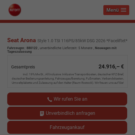
Menü
Seat Arona
Style 1.0 TSI 116PS/85kW DSG 2026 *Faceliftet*
Fahrzeugnr.
:
880122
, unverbindliche Lieferzeit:
5 Monate
,
Neuwagen mit
Tageszulassung
24.916,– €
Gesamtpreis
incl. 19% MwSt., All Inclusive: Inklusive Transportkosten, deutscher KFZ Brief,
deutscher Bedienungsanleitung, Fahrzeugaufbereitung, Fußmatten, Verbandskasten,
Umweltplakette und Zulassung auf den Halter (Raum Rostock). Wir freuen uns auf Sie!
Wir rufen Sie an
Unverbindlich anfragen
Fahrzeugankauf