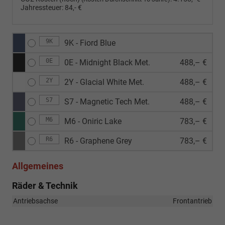
Jahressteuer:
84,- €
9K
9K - Fiord Blue
0E
0E - Midnight Black Met.
488,– €
2Y
2Y - Glacial White Met.
488,– €
S7
S7 - Magnetic Tech Met.
488,– €
M6
M6 - Oniric Lake
783,– €
R6
R6 - Graphene Grey
783,– €
Allgemeines
Räder & Technik
Antriebsachse
Frontantrieb