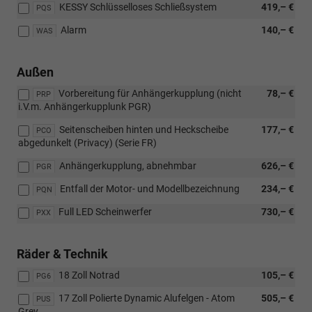
KESSY Schlüsselloses Schließsystem
419,– €
PQS
Alarm
140,– €
WAS
Außen
Vorbereitung für Anhängerkupplung (nicht
78,– €
PRP
i.V.m. Anhängerkupplunk PGR)
Seitenscheiben hinten und Heckscheibe
177,– €
PCO
abgedunkelt (Privacy) (Serie FR)
Anhängerkupplung, abnehmbar
626,– €
PGR
Entfall der Motor- und Modellbezeichnung
234,– €
PQN
Full LED Scheinwerfer
730,– €
PXX
Räder & Technik
18 Zoll Notrad
105,– €
PG6
17 Zoll Polierte Dynamic Alufelgen - Atom
505,– €
PUS
Grey