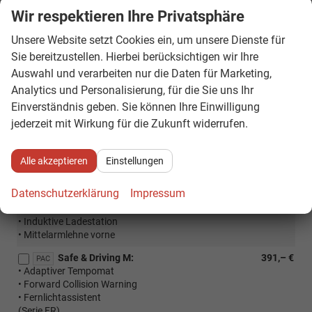
Außenspiegel in Wagen- und Dachfarbe lackiert
vorhanden
Wir respektieren Ihre Privatsphäre
Schwarze Dachreling
vorhanden
Unsere Website setzt Cookies ein, um unsere Dienste für
Elektrisch verstellbare Außenspiegel
vorhanden
Sie bereitzustellen. Hierbei berücksichtigen wir Ihre
Auswahl und verarbeiten nur die Daten für Marketing,
Räder & Technik
Analytics und Personalisierung, für die Sie uns Ihr
16 Zoll Alufelgen, "Style"
vorhanden
Einverständnis geben. Sie können Ihre Einwilligung
jederzeit mit Wirkung für die Zukunft widerrufen.
Optionale Extras
Alle akzeptieren
Einstellungen
Pakete
Datenschutzerklärung
Impressum
Ablagen-Paket:
262,– €
PST
• Gepäckraumhaken
• Induktive Ladestation
• Mittelarmlehne vorne
Safe & Driving M:
391,– €
PAC
• Adaptiver Tempomat
• Forward Collision Warning
• Fernlichtassistent
(Serie FR)