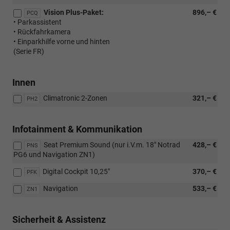
Vision Plus-Paket:
896,– €
PCQ
• Parkassistent
• Rückfahrkamera
• Einparkhilfe vorne und hinten
(Serie FR)
Innen
Climatronic 2-Zonen
321,– €
PH2
Infotainment & Kommunikation
Seat Premium Sound (nur i.V.m. 18" Notrad
428,– €
PNS
PG6 und Navigation ZN1)
Digital Cockpit 10,25"
370,– €
PFK
Navigation
533,– €
ZN1
Sicherheit & Assistenz