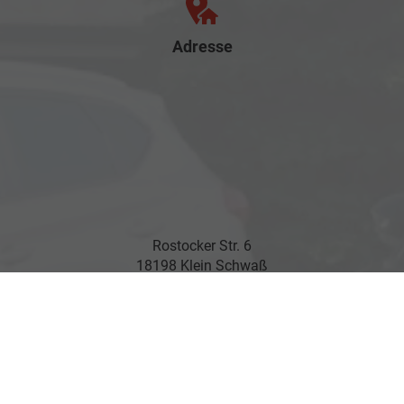
Adresse
Rostocker Str. 6
18198 Klein Schwaß
Ihre Anfahrt