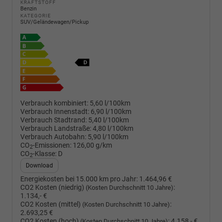
KRAFTSTOFF
Benzin
KATEGORIE
SUV/Geländewagen/Pickup
Verbrauch kombiniert:
5,60 l/100km
Verbrauch Innenstadt:
6,90 l/100km
Verbrauch Stadtrand:
5,40 l/100km
Verbrauch Landstraße:
4,80 l/100km
Verbrauch Autobahn:
5,90 l/100km
CO
-Emissionen:
126,00 g/km
2
CO
-Klasse:
D
2
Download
Energiekosten bei 15.000 km pro Jahr:
1.464,96 €
CO2 Kosten (niedrig)
:
(Kosten Durchschnitt 10 Jahre)
1.134,- €
CO2 Kosten (mittel)
:
(Kosten Durchschnitt 10 Jahre)
2.693,25 €
CO2 Kosten (hoch)
:
4.158,- €
(Kosten Durchschnitt 10 Jahre)