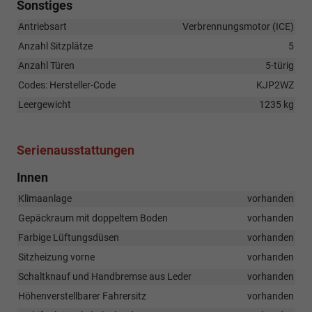
Sonstiges
Antriebsart
Verbrennungsmotor (ICE)
Anzahl Sitzplätze
5
Anzahl Türen
5-türig
Codes: Hersteller-Code
KJP2WZ
Leergewicht
1235 kg
Serienausstattungen
Innen
Klimaanlage
vorhanden
Gepäckraum mit doppeltem Boden
vorhanden
Farbige Lüftungsdüsen
vorhanden
Sitzheizung vorne
vorhanden
Schaltknauf und Handbremse aus Leder
vorhanden
Höhenverstellbarer Fahrersitz
vorhanden