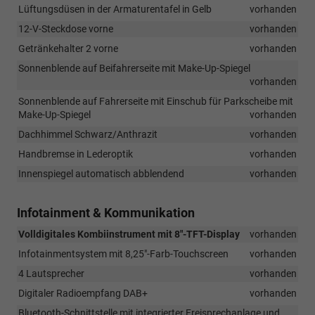
Lüftungsdüsen in der Armaturentafel in Gelb
vorhanden
12-V-Steckdose vorne
vorhanden
Getränkehalter 2 vorne
vorhanden
Sonnenblende auf Beifahrerseite mit Make-Up-Spiegel
vorhanden
Sonnenblende auf Fahrerseite mit Einschub für Parkscheibe mit
Make-Up-Spiegel
vorhanden
Dachhimmel Schwarz/Anthrazit
vorhanden
Handbremse in Lederoptik
vorhanden
Innenspiegel automatisch abblendend
vorhanden
Infotainment & Kommunikation
Volldigitales Kombiinstrument mit 8"-TFT-Display
vorhanden
Infotainmentsystem mit 8,25"-Farb-Touchscreen
vorhanden
4 Lautsprecher
vorhanden
Digitaler Radioempfang DAB+
vorhanden
Bluetooth-Schnittstelle mit integrierter Freisprechanlage und