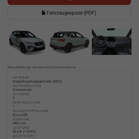
Fahrzeugexposé (PDF)
Beispielbilder, ggf. teilweise mit Sonderausstattung
GETRIEBE
Doppelkupplungsgetriebe (DSG)
ANTRIEBSACHSE
Frontantrieb
ZYLINDER
3
PARTIKELFILTER
1
SCHADSTOFFKLASSE
Euro 6 EB
HUBRAUM
999 ccm
LEISTUNG
85 kW (116 PS)
KRAFTSTOFF