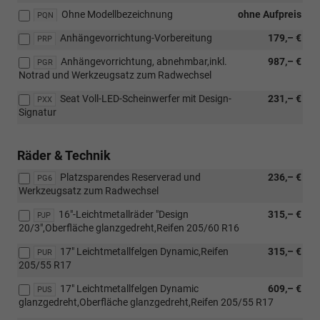
CarPlay
Ohne Modellbezeichnung
ohne Aufpreis
PQN
&
Anhängevorrichtung-Vorbereitung
179,– €
Android
PRP
Auto
Anhängevorrichtung, abnehmbar,inkl.
987,– €
PGR
und
Notrad und Werkzeugsatz zum Radwechsel
[PG6]
Platzsparendes
Seat Voll-LED-Scheinwerfer mit Design-
231,– €
PXX
Reserverad
Signatur
und
Werkzeugsatz
zum
Räder & Technik
Radwechsel)
Platzsparendes Reserverad und
236,– €
PG6
Werkzeugsatz zum Radwechsel
16"-Leichtmetallräder "Design
315,– €
PJP
20/3",Oberfläche glanzgedreht,Reifen 205/60 R16
17" Leichtmetallfelgen Dynamic,Reifen
315,– €
PUR
205/55 R17
17" Leichtmetallfelgen Dynamic
609,– €
PUS
glanzgedreht,Oberfläche glanzgedreht,Reifen 205/55 R17