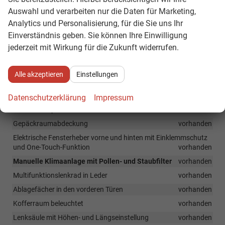
Distanzregelung ACC und Fernlichtassistent,
Auswahl und verarbeiten nur die Daten für Marketing,
Rückfahrkamera
Analytics und Personalisierung, für die Sie uns Ihr
vorhanden
Einverständnis geben. Sie können Ihre Einwilligung
jederzeit mit Wirkung für die Zukunft widerrufen.
Innen
Kopfstützen in Höhe einstellbar, vorne und hinten
vorhanden
Alle akzeptieren
Einstellungen
Rücksitzlehne 1/3 zu 2/3 geteilt umlegbar
vorhanden
Leseleuchte vorne
vorhanden
Datenschutzerklärung
Impressum
Variabler Gepäckraumboden
vorhanden
Gepäckraumabdeckung
vorhanden
Elektrische Fensterheber vorne und hinten mit Einklemmschutz
und One-Touch-Funktion
vorhanden
Manuelle Klimaanlage mit Pollen- und Staubfilter
vorhanden
Multifunktionslenkrad in Leder
vorhanden
Ablagefächer in den vorderen Türen
vorhanden
Kofferraum beleuchtet
vorhanden
Lenksäule mit Höhen- und Längseinstellung
vorhanden