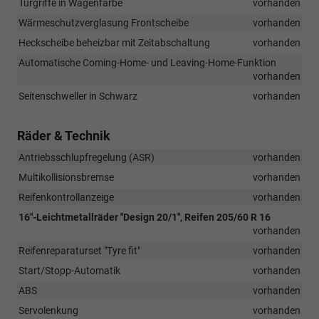
Türgriffe in Wagenfarbe
vorhanden
Wärmeschutzverglasung Frontscheibe
vorhanden
Heckscheibe beheizbar mit Zeitabschaltung
vorhanden
Automatische Coming-Home- und Leaving-Home-Funktion
vorhanden
Seitenschweller in Schwarz
vorhanden
Räder & Technik
Antriebsschlupfregelung (ASR)
vorhanden
Multikollisionsbremse
vorhanden
Reifenkontrollanzeige
vorhanden
16"-Leichtmetallräder "Design 20/1", Reifen 205/60 R 16
vorhanden
Reifenreparaturset "Tyre fit"
vorhanden
Start/Stopp-Automatik
vorhanden
ABS
vorhanden
Servolenkung
vorhanden