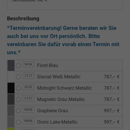
Jahressteuer:
84,- €
Beschreibung
*Terminvereinbarung! Gerne beraten wir Sie
auch bei uns vor Ort persönlich. Bitte
vereinbaren Sie dafür vorab einen Termin mit
uns.*
9K9K
Fiord Blau
2Y2Y
Glacial Weiß Metallic
787,– €
0E0E
Midnight Schwarz Metallic
787,– €
S7S7
Magnetic Grau Metallic
787,– €
R6R6
Graphene Grau
997,– €
M6M6
Oniric Lake Metallic
997,– €