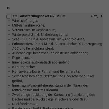
(Nur
in
Ausstattungspaket PREMIUM:
672,– €
Verbindung
P22
Wireless Charger,
mit
Mittelarmlehne vorne,
[PTS]
Verzurrösen im Gepäckraum,
Paket
Winterpaket 2 inkl. Sitzheizung vorne,
Trend
Seat Full Link inkl. Apple CarPlay & Android Auto,
XL)
Fahrassistenz-Paket M inkl. Automatischer Distanzregelung
ACC und Fernlichtassistent,
Außenspiegel beheizbar und elektrisch anklappbar,
Regensensor,
Innenspiegel automatisch abblendend,
6 Lautsprecher,
Höhenverstellbarer Fahrer- und Beifahrersitz,
Seitenscheiben ab 2. Sitzreihe und Heckscheibe dunkel
getönt,
Innenraum-Ambientebeleuchtung in den Türen, der
Mittelkonsole und im Fußraum,
Zweifarbige Lackierung der Karosserie (Lackierung des
Daches und der Rückspiegel in Schwarz oder Grau),
Rückfahrkamera,
Parklenkassistent & Parksensoren vorne