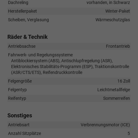
Dachreling
vorhanden, in Schwarz
Herstellerpaket
Winter-Paket
Scheiben, Verglasung
Wärmeschutzglas
Räder & Technik
Antriebsachse
Frontantrieb
Fahrwerk- und Regelungssysteme
Antiblockiersystem (ABS), Antischlupfregelung (ASR),
Elektronisches Stabilitäts-Programm (ESP), Traktionskontrolle
(ASR/CTS/ETS), Reifendruckkontrolle
Felgengröße
16 Zoll
Felgentyp
Leichtmetallfelge
Reifentyp
Sommerreifen
Sonstiges
Antriebsart
Verbrennungsmotor (ICE)
Anzahl Sitzplätze
5