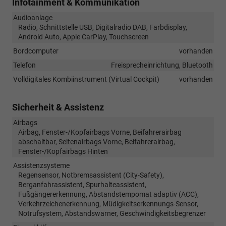
Infotainment & Kommunikation
Audioanlage
Radio, Schnittstelle USB, Digitalradio DAB, Farbdisplay,
Android Auto, Apple CarPlay, Touchscreen
Bordcomputer
vorhanden
Telefon
Freisprecheinrichtung, Bluetooth
Volldigitales Kombiinstrument (Virtual Cockpit)
vorhanden
Sicherheit & Assistenz
Airbags
Airbag, Fenster-/Kopfairbags Vorne, Beifahrerairbag
abschaltbar, Seitenairbags Vorne, Beifahrerairbag,
Fenster-/Kopfairbags Hinten
Assistenzsysteme
Regensensor, Notbremsassistent (City-Safety),
Berganfahrassistent, Spurhalteassistent,
Fußgängererkennung, Abstandstempomat adaptiv (ACC),
Verkehrzeichenerkennung, Müdigkeitserkennungs-Sensor,
Notrufsystem, Abstandswarner, Geschwindigkeitsbegrenzer