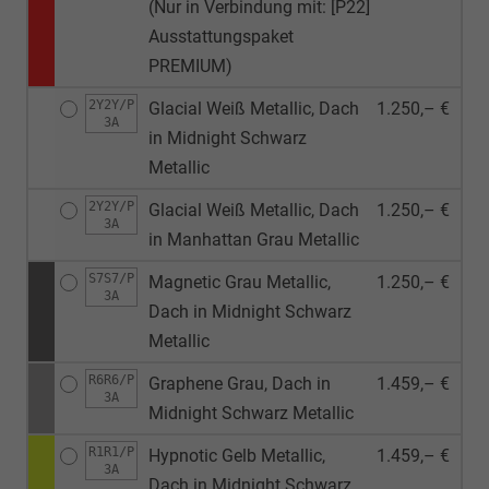
(Nur in Verbindung mit: [P22]
Ausstattungspaket
PREMIUM)
2Y2Y/P
Glacial Weiß Metallic, Dach
1.250,– €
3A
in Midnight Schwarz
Metallic
2Y2Y/P
Glacial Weiß Metallic, Dach
1.250,– €
3A
in Manhattan Grau Metallic
S7S7/P
Magnetic Grau Metallic,
1.250,– €
3A
Dach in Midnight Schwarz
Metallic
R6R6/P
Graphene Grau, Dach in
1.459,– €
3A
Midnight Schwarz Metallic
R1R1/P
Hypnotic Gelb Metallic,
1.459,– €
3A
Dach in Midnight Schwarz