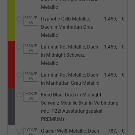
Metallic
R1R1/P
Hypnotic Gelb Metallic,
1.459,– €
3A
Dach in Manhattan Grau
Metallic
S6S6/P
Laminal Rot Metallic, Dach
1.459,– €
3A
in Midnight Schwarz
Metallic
S6S6/P
Laminal Rot Metallic, Dach
1.459,– €
3A
in Manhattan Grau Metallic
9K9K/P
Fiord Blau, Dach in Midnight
3A
Schwarz Metallic (Nur in Verbindung
mit: [P22] Ausstattungspaket
PREMIUM)
2Y2Y/P
Glacial Weiß Metallic, Dach
787,– €
3A