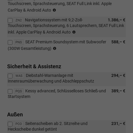
Touchscreen, Sprachsteuerung, SEAT Full Link inkl. Apple
(Nur
CarPlay & Android Auto
in
Navigationssystem mit 9,2-Zoll-
1.386,– €
Verbindung
ZN2
Touchscreen, Sprachsteuerung, 6 Lautsprechern, SEAT Full Link
mit:
(Nicht
[PNS]
inkl. Apple CarPlay & Android Auto
in
SEAT
SEAT Premium Soundsystem mit Subwoofer
588,– €
Verbindung
PNS
Premium
(Nur
mit:
(300W Gesamtleistung)
Soundsystem
in
[PNS]
mit
Verbindung
SEAT
Subwoofer
mit
Premium
Sicherheit & Assistenz
(300W
[ZN1]
Soundsystem
Gesamtleistung))
Diebstahl-Warnanlage mit
294,– €
Navigationssystem
WAS
mit
Innenraumüberwachung und Abschleppschutz
mit
Subwoofer
9,2-
(300W
Kessy advanced, Schlüsselloses Schließ-und
389,– €
PQS
Zoll-
Gesamtleistung))
Startsystem
Touchscreen,
Sprachsteuerung,
SEAT
Außen
Full
Link
Seitenscheiben ab 2. Sitzreihe und
231,– €
PCO
inkl.
Heckscheibe dunkel getönt
Apple