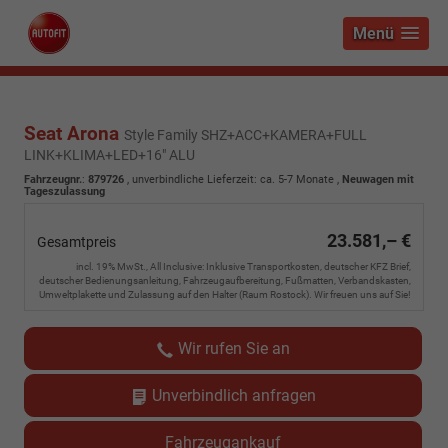
Menü
Seat Arona
Style Family SHZ+ACC+KAMERA+FULL
LINK+KLIMA+LED+16" ALU
Fahrzeugnr.
:
879726
, unverbindliche Lieferzeit: ca. 5-7 Monate ,
Neuwagen mit
Tageszulassung
23.581,– €
Gesamtpreis
incl. 19% MwSt., All Inclusive: Inklusive Transportkosten, deutscher KFZ Brief,
deutscher Bedienungsanleitung, Fahrzeugaufbereitung, Fußmatten, Verbandskasten,
Umweltplakette und Zulassung auf den Halter (Raum Rostock). Wir freuen uns auf Sie!
Wir rufen Sie an
Unverbindlich anfragen
Fahrzeugankauf