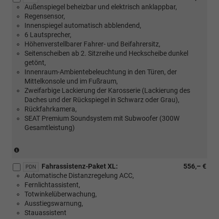
Außenspiegel beheizbar und elektrisch anklappbar,
Regensensor,
Innenspiegel automatisch abblendend,
6 Lautsprecher,
Höhenverstellbarer Fahrer- und Beifahrersitz,
Seitenscheiben ab 2. Sitzreihe und Heckscheibe dunkel
getönt,
Innenraum-Ambientebeleuchtung in den Türen, der
Mittelkonsole und im Fußraum,
Zweifarbige Lackierung der Karosserie (Lackierung des
Daches und der Rückspiegel in Schwarz oder Grau),
Rückfahrkamera,
SEAT Premium Soundsystem mit Subwoofer (300W
Gesamtleistung)
(Nur
in
Fahrassistenz-Paket XL:
556,– €
Verbindung
PDN
Automatische Distanzregelung ACC,
mit:
Fernlichtassistent,
[P22]
Totwinkelüberwachung,
Ausstattungspaket
Ausstiegswarnung,
PREMIUM)
Stauassistent