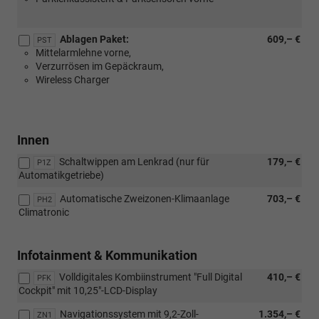
Ablagen Paket:
609,– €
PST
Mittelarmlehne vorne,
Verzurrösen im Gepäckraum,
Wireless Charger
Innen
Schaltwippen am Lenkrad (nur für
179,– €
P1Z
Automatikgetriebe)
Automatische Zweizonen-Klimaanlage
703,– €
PH2
Climatronic
Infotainment & Kommunikation
Volldigitales Kombiinstrument "Full Digital
410,– €
PFK
Cockpit" mit 10,25"-LCD-Display
Navigationssystem mit 9,2-Zoll-
1.354,– €
ZN1