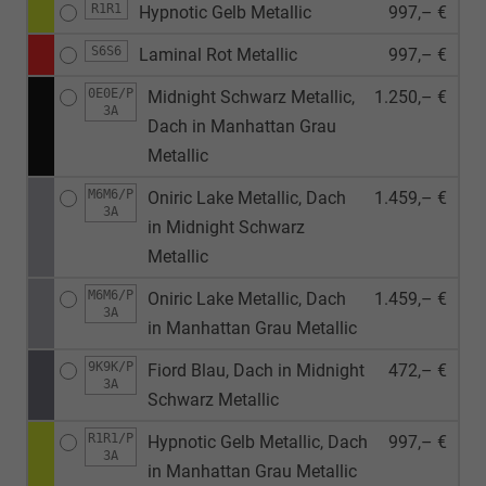
R1R1
Hypnotic Gelb Metallic
997,– €
S6S6
Laminal Rot Metallic
997,– €
0E0E/P
Midnight Schwarz Metallic,
1.250,– €
3A
Dach in Manhattan Grau
Metallic
M6M6/P
Oniric Lake Metallic, Dach
1.459,– €
3A
in Midnight Schwarz
Metallic
M6M6/P
Oniric Lake Metallic, Dach
1.459,– €
3A
in Manhattan Grau Metallic
9K9K/P
Fiord Blau, Dach in Midnight
472,– €
3A
Schwarz Metallic
R1R1/P
Hypnotic Gelb Metallic, Dach
997,– €
3A
in Manhattan Grau Metallic