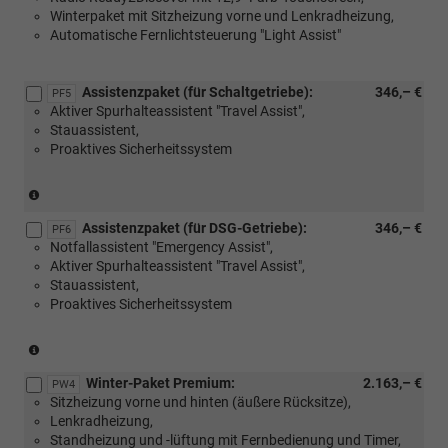
Winterpaket mit Sitzheizung vorne und Lenkradheizung,
Automatische Fernlichtsteuerung "Light Assist"
Assistenzpaket (für Schaltgetriebe):
346,– €
PF5
Aktiver Spurhalteassistent "Travel Assist",
Stauassistent,
Proaktives Sicherheitssystem
(Nur
für
Assistenzpaket (für DSG-Getriebe):
346,– €
Schaltgetriebe)
PF6
Notfallassistent "Emergency Assist",
Aktiver Spurhalteassistent "Travel Assist",
Stauassistent,
Proaktives Sicherheitssystem
(Nur
für
Winter-Paket Premium:
2.163,– €
DSG-
PW4
Sitzheizung vorne und hinten (äußere Rücksitze),
Getriebe)
Lenkradheizung,
Standheizung und -lüftung mit Fernbedienung und Timer,