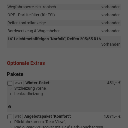
Wegfahrsperre elektronisch
vorhanden
OPF - Partikelfilter (für TSI)
vorhanden
Reifenkontrollanzeige
vorhanden
Bordwerkzeug & Wagenheber
vorhanden
16" Leichtmetallfelgen "Norfolk", Reifen 205/55 R16
vorhanden
Optionale Extras
Pakete
Winter-Paket:
451,– €
WW1
Sitzheizung vorne,
Lenkradheizung
(Serie
für
Angebotspaket "Komfort":
1.071,– €
eTSI)
W50
Rückfahrkamera "Rear View",
Radio Ready2Discover mit 12,9" Farb-Touchscreen,