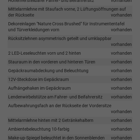
Höhenverstellbarer Fahrer- und Beifahrersitz
vorhanden
Mittelarmlehne mit Staufach vorne, 2 Lüftungsöffnungen auf
der Rückseite
vorhanden
Dekoreinlagen "Nature Cross Brushed" für Instrumententafel
und Türverkleidungen vorn
vorhanden
Rücksitzlehnen asymmetrisch geteilt und umklappbar
vorhanden
2 LED-Leseleuchten vorn und 2 hinten
vorhanden
Stauraum in den vorderen und hinteren Türen
vorhanden
Gepäckraumabdeckung und Beleuchtung
vorhanden
12V-Steckdose im Gepäckraum
vorhanden
Aufhängehaken im Gepäckraum
vorhanden
Lendenwirbelstütze am Fahrer- und Beifahrersitz
vorhanden
Aufbewahrungsfach an der Rückseite der Vordersitze
vorhanden
Mittelarmlehne hinten mit 2 Getränkehaltern
vorhanden
Ambientebeleuchtung 10-farbig
vorhanden
Make-up-Spiegel beleuchtet in den Sonnenblenden
vorhanden