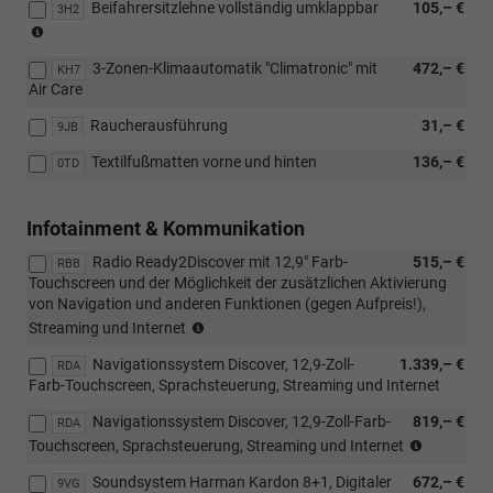
Beifahrersitzlehne vollständig umklappbar
105,– €
3H2
(Nicht
in
3-Zonen-Klimaautomatik "Climatronic" mit
472,– €
Verbindung
KH7
Air Care
mit:
[PB2]
Raucherausführung
31,– €
9JB
ergoActive
Sitzpaket
Textilfußmatten vorne und hinten
136,– €
0TD
und
[WL1]
Komfortsitze,
Infotainment & Kommunikation
Polsterung
aus
Radio Ready2Discover mit 12,9" Farb-
515,– €
RBB
ArtVelours/Stoff)
Touchscreen und der Möglichkeit der zusätzlichen Aktivierung
von Navigation und anderen Funktionen (gegen Aufpreis!),
(Nur
Streaming und Internet
in
Navigationssystem Discover, 12,9-Zoll-
1.339,– €
Verbindung
RDA
Farb-Touchscreen, Sprachsteuerung, Streaming und Internet
mit
[7J2]
Navigationssystem Discover, 12,9-Zoll-Farb-
819,– €
RDA
Volldigitales
(Nur
Touchscreen, Sprachsteuerung, Streaming und Internet
Kombiinstrument
in
"Digital
Soundsystem Harman Kardon 8+1, Digitaler
672,– €
Verbindin
9VG
Cockpit