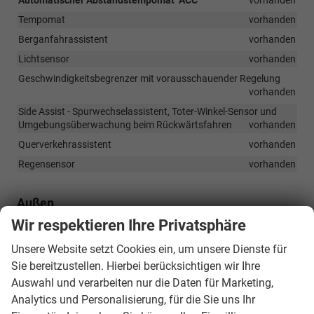
Tempomat
vorhanden
Berganfahrassistent
vorhanden
Lichtsensor
vorhanden
Geschwindigkeitsbegrenzer mit vorausschauender Regelung
vorhanden
Side Assist - Spurwechselassistent, Toter-Winkel-Sensor und
Umgebungsüberwachung beim Rückwärtsfahren
vorhanden
Querverkehrassistent
vorhanden
Regensensor
vorhanden
Außen
Wir respektieren Ihre Privatsphäre
LED-Scheinwerfer
vorhanden
LED-Rückleuchten
vorhanden
Unsere Website setzt Cookies ein, um unsere Dienste für
Wärmeschutzverglasung
vorhanden
Sie bereitzustellen. Hierbei berücksichtigen wir Ihre
Auswahl und verarbeiten nur die Daten für Marketing,
In den Außenspiegeln integrierte Seitenblinker
vorhanden
Analytics und Personalisierung, für die Sie uns Ihr
Außenspiegel elektrisch einstell-, anklapp-, beheizbar