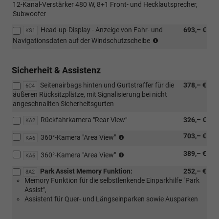
12-Kanal-Verstärker 480 W, 8+1 Front- und Hecklautsprecher,
mit:
Pro")
Subwoofer
[W50]
Angebots
Head-up-Display - Anzeige von Fahr- und
693,– €
KS1
"Komfort"
(Nur
Navigationsdaten auf der Windschutzscheibe
in
Verbindung
mit
Sicherheit & Assistenz
[RBB]
Seitenairbags hinten und Gurtstraffer für die
378,– €
Radio
6C4
äußeren Rücksitzplätze, mit Signalisierung bei nicht
Ready2Discover
angeschnallten Sicherheitsgurten
oder
[RDA]
Rückfahrkamera "Rear View"
326,– €
KA2
Navigationssystem
Discover)
(Nur
703,– €
360°-Kamera "Area View"
KA6
in
(Nur
389,– €
Verbindung
360°-Kamera "Area View"
KA6
in
mit
Park Assist Memory Funktion:
252,– €
Verbindung
8A2
[RBB]
Memory Funktion für die selbstlenkende Einparkhilfe "Park
mit
Radio
Assist",
[RBB]
Ready2Discover
Assistent für Quer- und Längseinparken sowie Ausparken
Radio
oder
Ready2Discover
[RDA]
oder