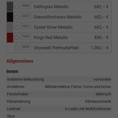
B0B0
Delfingrau Metallic
682,– €
0E0E
Grenadillschwarz Metallic
682,– €
F0F0
Oyster Silver Metallic
682,– €
P8P8
Kings Red Metallic
830,– €
0R0R
Oryxweiß Perlmutteffekt
1.082,– €
Allgemeines
Innen
Ambiente-Beleuchtung
vorhanden
Armlehnen
Mittelarmlehne, Fahrer, Vorne und hinten
Fensterheber
elektrisch
Klimatisierung
Klimaautomatik
Lenkrad
in Leder, mit Multifunktionen
Sitze