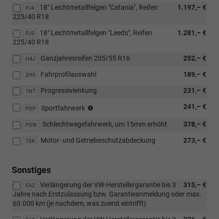
110
18" Leichtmetallfelgen "Catania", Reifen
1.197,– €
PJ4
KW
225/40 R18
TDI
oder
18" Leichtmetallfelgen "Leeds", Reifen
1.281,– €
PJ5
TSI
225/40 R18
Motorisierung
oder
Ganzjahresreifen 205/55 R16
252,– €
H4J
eHybrid)
Fahrprofilauswahl
189,– €
2H5
Progressivlenkung
231,– €
1N7
(nicht
241,– €
Sportfahrwerk
PSP
für
Schlechtwegefahrwerk, um 15mm erhöht
378,– €
2.0
PSW
TDI
Motor- und Getriebeschutzabdeckung
273,– €
1SK
85
kW)
Sonstiges
Verlängerung der VW-Herstellergarantie bis 3
315,– €
EA2
Jahre nach Erstzulassung bzw. Garantieanmeldung oder max.
60.000 km (je nachdem, was zuerst eintrifft)