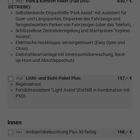
Park & Komfort Paket (FÜR DSG-
830,– €
PK2
GETRIEBE):
Selbstlenkende Einparkhilfe "Park Assist" mit Assistent für
Quer- und Längsparken, Einparken des Fahrzeugs und
ferngesteuertem Parken von Fahrzeugen (über das Telefon),
Schlüssellose Zentralverriegelung und Startsystem "Keyless
Access",
Elektrische Heckklappe, sensorgesteuert (Easy Open and
Close),
Diebstahlwarnanlage mit Innenraumüberwachung, Back-
up-Horn und Abschleppschutz
Licht- und Sicht-Paket Plus:
157,– €
PLB
Regensensor,
Fernlichtassistent "Light Assist"(Entfällt in Kombination mit
PXD)
Innen
Ambientebeleuchtung Plus 30-farbig
168,– €
PA1