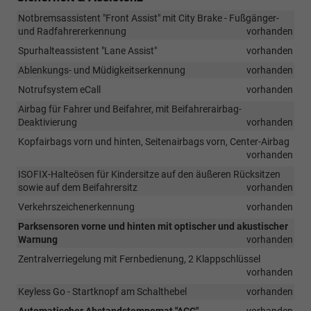
Notbremsassistent "Front Assist" mit City Brake - Fußgänger-
und Radfahrererkennung
vorhanden
Spurhalteassistent "Lane Assist"
vorhanden
Ablenkungs- und Müdigkeitserkennung
vorhanden
Notrufsystem eCall
vorhanden
Airbag für Fahrer und Beifahrer, mit Beifahrerairbag-
Deaktivierung
vorhanden
Kopfairbags vorn und hinten, Seitenairbags vorn, Center-Airbag
vorhanden
ISOFIX-Halteösen für Kindersitze auf den äußeren Rücksitzen
sowie auf dem Beifahrersitz
vorhanden
Verkehrszeichenerkennung
vorhanden
Parksensoren vorne und hinten mit optischer und akustischer
Warnung
vorhanden
Zentralverriegelung mit Fernbedienung, 2 Klappschlüssel
vorhanden
Keyless Go - Startknopf am Schalthebel
vorhanden
Automatischer Abstandstempomat "ACC"
vorhanden