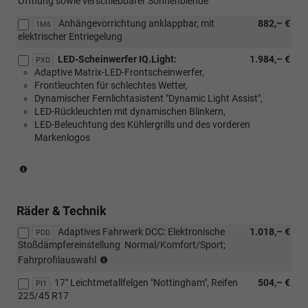
Öffnung sowie verschiebbarer Sonnenblende
Anhängevorrichtung anklappbar, mit
882,– €
1M6
elektrischer Entriegelung
LED-Scheinwerfer IQ.Light:
1.984,– €
PXD
Adaptive Matrix-LED-Frontscheinwerfer,
Frontleuchten für schlechtes Wetter,
Dynamischer Fernlichtasistent "Dynamic Light Assist",
LED-Rückleuchten mit dynamischen Blinkern,
LED-Beleuchtung des Kühlergrills und des vorderen
Markenlogos
(Nur
in
Verbindung
mit:
Räder & Technik
[W50]
Adaptives Fahrwerk DCC: Elektronische
1.018,– €
Angebotspaket
PDD
Stoßdämpfereinstellung  Normal/Komfort/Sport;
"Komfort")
(nur
Fahrprofilauswahl
in
17" Leichtmetallfelgen "Nottingham", Reifen
504,– €
Verbindung
PI1
225/45 R17
mit