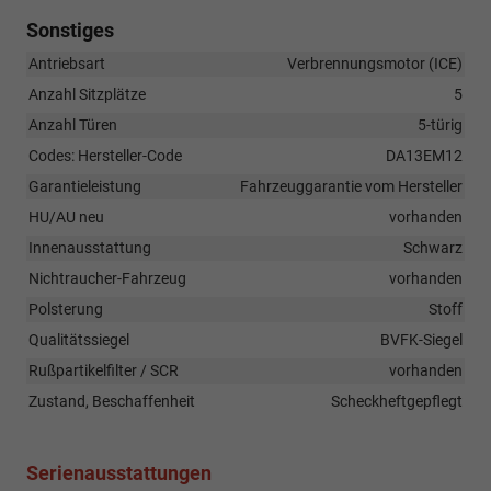
Sonstiges
Antriebsart
Verbrennungsmotor (ICE)
Anzahl Sitzplätze
5
Anzahl Türen
5-türig
Codes: Hersteller-Code
DA13EM12
Garantieleistung
Fahrzeuggarantie vom Hersteller
HU/AU neu
vorhanden
Innenausstattung
Schwarz
Nichtraucher-Fahrzeug
vorhanden
Polsterung
Stoff
Qualitätssiegel
BVFK-Siegel
Rußpartikelfilter / SCR
vorhanden
Zustand, Beschaffenheit
Scheckheftgepflegt
Serienausstattungen