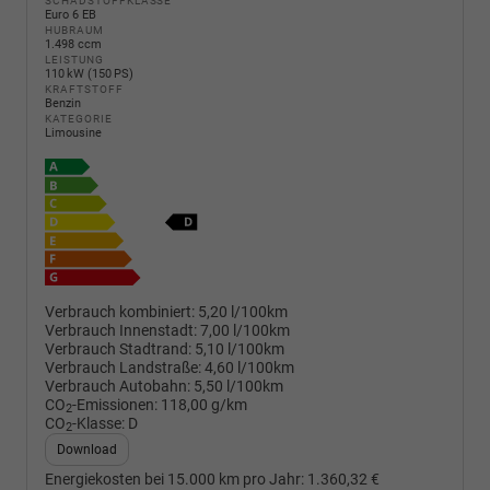
SCHADSTOFFKLASSE
Euro 6 EB
HUBRAUM
1.498 ccm
LEISTUNG
110 kW (150 PS)
KRAFTSTOFF
Benzin
KATEGORIE
Limousine
Verbrauch kombiniert:
5,20 l/100km
Verbrauch Innenstadt:
7,00 l/100km
Verbrauch Stadtrand:
5,10 l/100km
Verbrauch Landstraße:
4,60 l/100km
Verbrauch Autobahn:
5,50 l/100km
CO
-Emissionen:
118,00 g/km
2
CO
-Klasse:
D
2
Download
Energiekosten bei 15.000 km pro Jahr:
1.360,32 €