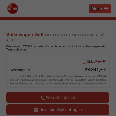
Menü
Volkswagen Golf
LIFE SHZ+LED+PDC+VICO+ACC+16''
ALU
Fahrzeugnr.
:
875265
, unverbindliche Lieferzeit: ca. 6 Monate ,
Neuwagen mit
Tageszulassung
30.071,– €
29.341,– €
Gesamtpreis
incl. 19% MwSt., All Inclusive: Inklusive Transportkosten, deutscher KFZ Brief,
deutscher Bedienungsanleitung, Fahrzeugaufbereitung, Fußmatten, Verbandskasten,
Umweltplakette und Zulassung auf den Halter (Raum Rostock). Wir freuen uns auf Sie!
Wir rufen Sie an
Unverbindlich anfragen