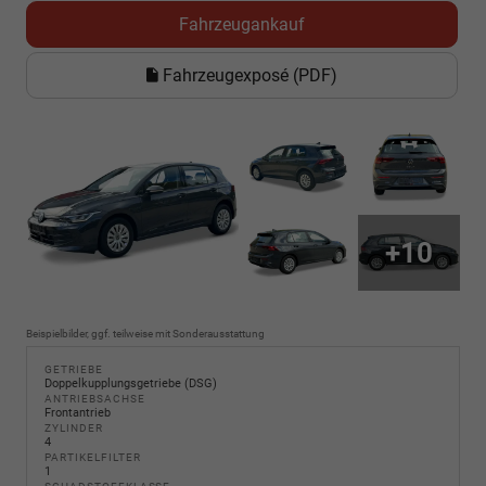
Fahrzeugankauf
Fahrzeugexposé (PDF)
+10
Beispielbilder, ggf. teilweise mit Sonderausstattung
GETRIEBE
Doppelkupplungsgetriebe (DSG)
ANTRIEBSACHSE
Frontantrieb
ZYLINDER
4
PARTIKELFILTER
1