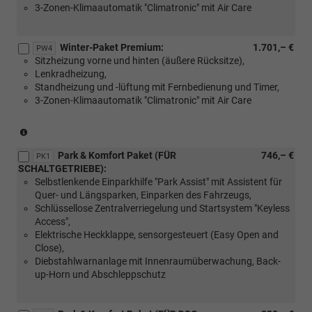
3-Zonen-Klimaautomatik "Climatronic" mit Air Care
Winter-Paket Premium:
1.701,– €
PW4
Sitzheizung vorne und hinten (äußere Rücksitze),
Lenkradheizung,
Standheizung und -lüftung mit Fernbedienung und Timer,
3-Zonen-Klimaautomatik "Climatronic" mit Air Care
(Nur
in
Park & Komfort Paket (FÜR
746,– €
Verbinding
PK1
SCHALTGETRIEBE):
mit:
Selbstlenkende Einparkhilfe "Park Assist" mit Assistent für
[W50]
Quer- und Längsparken, Einparken des Fahrzeugs,
Angebotspaket
Schlüssellose Zentralverriegelung und Startsystem "Keyless
"Komfort")
Access",
Elektrische Heckklappe, sensorgesteuert (Easy Open and
Close),
Diebstahlwarnanlage mit Innenraumüberwachung, Back-
up-Horn und Abschleppschutz