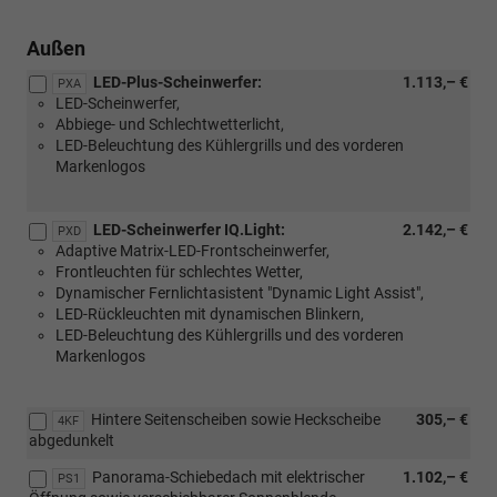
Navigationssystem
[RDA]
Discover)
Navigationssystem
Außen
Discover
LED-Plus-Scheinwerfer:
1.113,– €
und
PXA
LED-Scheinwerfer,
[W50]
Abbiege- und Schlechtwetterlicht,
Angebotspaket
LED-Beleuchtung des Kühlergrills und des vorderen
"Komfort")
Markenlogos
LED-Scheinwerfer IQ.Light:
2.142,– €
PXD
Adaptive Matrix-LED-Frontscheinwerfer,
Frontleuchten für schlechtes Wetter,
Dynamischer Fernlichtasistent "Dynamic Light Assist",
LED-Rückleuchten mit dynamischen Blinkern,
LED-Beleuchtung des Kühlergrills und des vorderen
Markenlogos
Hintere Seitenscheiben sowie Heckscheibe
305,– €
4KF
abgedunkelt
Panorama-Schiebedach mit elektrischer
1.102,– €
PS1