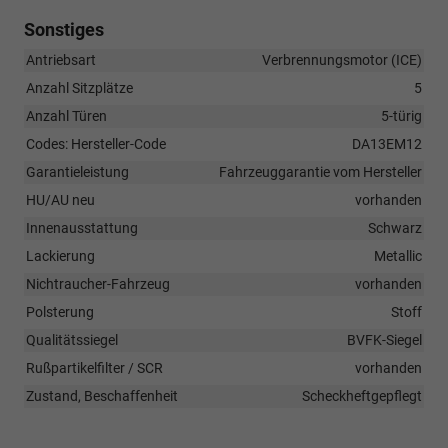
Sonstiges
Antriebsart
Verbrennungsmotor (ICE)
Anzahl Sitzplätze
5
Anzahl Türen
5-türig
Codes: Hersteller-Code
DA13EM12
Garantieleistung
Fahrzeuggarantie vom Hersteller
HU/AU neu
vorhanden
Innenausstattung
Schwarz
Lackierung
Metallic
Nichtraucher-Fahrzeug
vorhanden
Polsterung
Stoff
Qualitätssiegel
BVFK-Siegel
Rußpartikelfilter / SCR
vorhanden
Zustand, Beschaffenheit
Scheckheftgepflegt