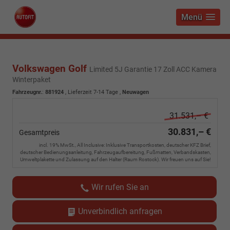
Menü
Volkswagen Golf
Limited 5J Garantie 17 Zoll ACC Kamera
Winterpaket
Fahrzeugnr.
:
881924
,
Lieferzeit 7-14 Tage
,
Neuwagen
31.531,– €
30.831,– €
Gesamtpreis
incl. 19% MwSt., All Inclusive: Inklusive Transportkosten, deutscher KFZ Brief,
deutscher Bedienungsanleitung, Fahrzeugaufbereitung, Fußmatten, Verbandskasten,
Umweltplakette und Zulassung auf den Halter (Raum Rostock). Wir freuen uns auf Sie!
Wir rufen Sie an
Unverbindlich anfragen