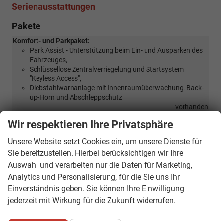
Serienausstattungen
Pakete
Komfort- und Parkpaket:
Park Assist - Unterstützung beim Ein- und Ausparken des
Fahrzeuges,
Schlüssellose Zentralverriegelung und Startsystem
"Keyless Access",
Diebstahlwarnanlage mit Innenraumüberwachung, Back-
up-Horn und Abschleppschutz
vorhanden
Licht- und Sicht-Paket Plus:
Wir respektieren Ihre Privatsphäre
Innenspiegel automatisch abblendbar,
Regensensor,
Unsere Website setzt Cookies ein, um unsere Dienste für
Coming Home/Leaving Home Funktion,
Sie bereitzustellen. Hierbei berücksichtigen wir Ihre
Fernlichtassistent "Light Assist"(Entfällt in Kombination
Auswahl und verarbeiten nur die Daten für Marketing,
mit PXD)
Analytics und Personalisierung, für die Sie uns Ihr
vorhanden
Einverständnis geben. Sie können Ihre Einwilligung
Winter-Paket:
jederzeit mit Wirkung für die Zukunft widerrufen.
Sitzheizung vorne,
Lenkradheizung
(Nur Serie für eTSI Motoren, muss bei TSI- und TDI-Motoren als