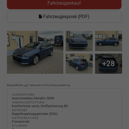
Fahrzeugankauf
Fahrzeugexposé (PDF)
+28
Beispielbilder, ggf. teilweise mit Sonderausstattung
AUSSENFARBE
Anemonenblau Metallic 5R5R
INNENAUSSTATTUNG
Komfortsitze vorne, Stoffpolsterung BD
GETRIEBE
Doppelkupplungsgetriebe (DSG)
ANTRIEBSACHSE
Frontantrieb
ZYLINDER