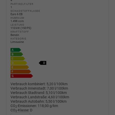
4
PARTIKELFILTER
1
SCHADSTOFFKLASSE
Euro 6 EB
HUBRAUM
1.498 ccm
LEISTUNG
110 kW (150 PS)
KRAFTSTOFF
Benzin
KATEGORIE
Limousine
Verbrauch kombiniert:
5,20 l/100km
Verbrauch Innenstadt:
7,00 l/100km
Verbrauch Stadtrand:
5,10 l/100km
Verbrauch Landstraße:
4,60 l/100km
Verbrauch Autobahn:
5,50 l/100km
CO
-Emissionen:
118,00 g/km
2
CO
-Klasse:
D
2