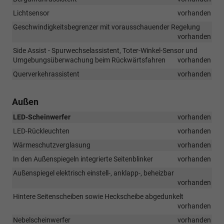
Lichtsensor
vorhanden
Geschwindigkeitsbegrenzer mit vorausschauender Regelung
vorhanden
Side Assist - Spurwechselassistent, Toter-Winkel-Sensor und
Umgebungsüberwachung beim Rückwärtsfahren
vorhanden
Querverkehrassistent
vorhanden
Außen
LED-Scheinwerfer
vorhanden
LED-Rückleuchten
vorhanden
Wärmeschutzverglasung
vorhanden
In den Außenspiegeln integrierte Seitenblinker
vorhanden
Außenspiegel elektrisch einstell-, anklapp-, beheizbar
vorhanden
Hintere Seitenscheiben sowie Heckscheibe abgedunkelt
vorhanden
Nebelscheinwerfer
vorhanden