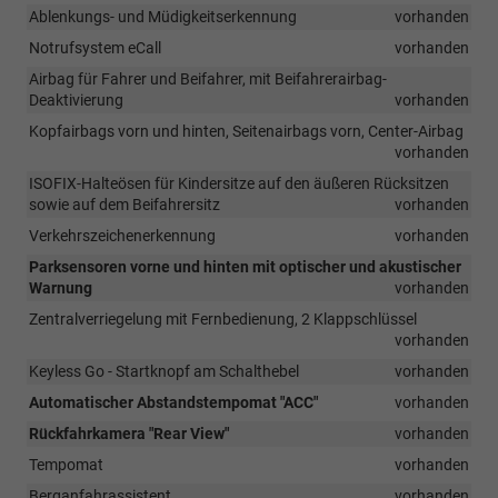
Ablenkungs- und Müdigkeitserkennung
vorhanden
Notrufsystem eCall
vorhanden
Airbag für Fahrer und Beifahrer, mit Beifahrerairbag-
Deaktivierung
vorhanden
Kopfairbags vorn und hinten, Seitenairbags vorn, Center-Airbag
vorhanden
ISOFIX-Halteösen für Kindersitze auf den äußeren Rücksitzen
sowie auf dem Beifahrersitz
vorhanden
Verkehrszeichenerkennung
vorhanden
Parksensoren vorne und hinten mit optischer und akustischer
Warnung
vorhanden
Zentralverriegelung mit Fernbedienung, 2 Klappschlüssel
vorhanden
Keyless Go - Startknopf am Schalthebel
vorhanden
Automatischer Abstandstempomat "ACC"
vorhanden
Rückfahrkamera "Rear View"
vorhanden
Tempomat
vorhanden
Berganfahrassistent
vorhanden