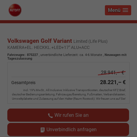
Menü
Volkswagen Golf Variant
Limited (Life Plus)
KAMERA+EL. HECKKL.+LED+17" ALU+ACC
Fahrzeugnr.
:
875227
, unverbindliche Lieferzeit: ca. 4-6 Monate ,
Neuwagen mit
Tageszulassung
28.941,– €
28.221,– €
Gesamtpreis
incl. 19% MwSt., All Inclusive: Inklusive Transportkosten, deutscher KFZ Brief,
deutscher Bedienungsanleitung, Fahrzeugaufbereitung, Fußmatten, Verbandskasten,
Umweltplakette und Zulassung auf den Halter (Raum Rostock). Wir freuen uns auf Sie!
Wir rufen Sie an
Unverbindlich anfragen