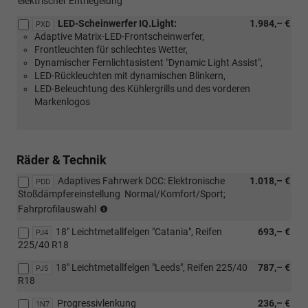
elektrischer Entriegelung
LED-Scheinwerfer IQ.Light:
1.984,– €
PXD
Adaptive Matrix-LED-Frontscheinwerfer,
Frontleuchten für schlechtes Wetter,
Dynamischer Fernlichtasistent "Dynamic Light Assist",
LED-Rückleuchten mit dynamischen Blinkern,
LED-Beleuchtung des Kühlergrills und des vorderen
Markenlogos
Räder & Technik
Adaptives Fahrwerk DCC: Elektronische
1.018,– €
PDD
Stoßdämpfereinstellung  Normal/Komfort/Sport;
(nur
Fahrprofilauswahl
in
18" Leichtmetallfelgen "Catania", Reifen
693,– €
Verbindung
PJ4
225/40 R18
mit
110
18" Leichtmetallfelgen "Leeds", Reifen 225/40
787,– €
PJ5
KW
R18
TDI
oder
Progressivlenkung
236,– €
1N7