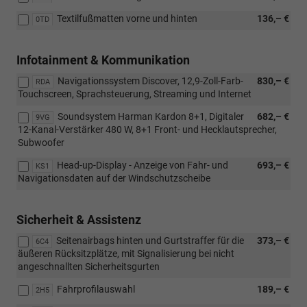
Komfortsitze,
Textilfußmatten vorne und hinten
136,– €
Polsterung
0TD
aus
ArtVelours/Stoff)
Infotainment & Kommunikation
Navigationssystem Discover, 12,9-Zoll-Farb-
830,– €
RDA
Touchscreen, Sprachsteuerung, Streaming und Internet
Soundsystem Harman Kardon 8+1, Digitaler
682,– €
9VG
12-Kanal-Verstärker 480 W, 8+1 Front- und Hecklautsprecher,
Subwoofer
Head-up-Display - Anzeige von Fahr- und
693,– €
KS1
Navigationsdaten auf der Windschutzscheibe
Sicherheit & Assistenz
Seitenairbags hinten und Gurtstraffer für die
373,– €
6C4
äußeren Rücksitzplätze, mit Signalisierung bei nicht
angeschnallten Sicherheitsgurten
Fahrprofilauswahl
189,– €
2H5