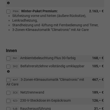
(Nur
für
Winter-Paket Premium:
2.163,– €
DSG-
PW4
Sitzheizung vorne und hinten (äußere Rücksitze),
Getriebe)
Lenkradheizung,
Standheizung und -lüftung mit Fernbedienung und Timer,
3-Zonen-Klimaautomatik "Climatronic" mit Air Care
Innen
Ambientebeleuchtung Plus 30-farbig
168,– €
PA1
Beifahrersitzlehne vollständig umklappbar
105,– €
3H2
(Nicht
in
3-Zonen-Klimaautomatik "Climatronic" mit
467,– €
Verbindung
KH7
Air Care
mit:
[PB2]
Netztrennwand
189,– €
3CX
ergoActive
Sitzpaket
230-V-Steckdose im Gepäckraum
126,– €
9Z3
und
[WL1]
Raucherausführung
31,– €
9JB