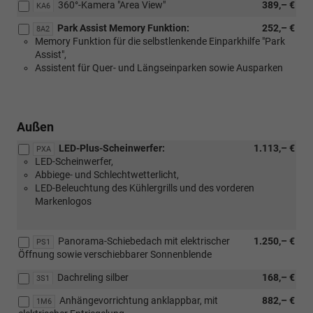
360°-Kamera "Area View"
389,– €
KA6
Park Assist Memory Funktion:
252,– €
8A2
Memory Funktion für die selbstlenkende Einparkhilfe "Park
Assist",
Assistent für Quer- und Längseinparken sowie Ausparken
Außen
LED-Plus-Scheinwerfer:
1.113,– €
PXA
LED-Scheinwerfer,
Abbiege- und Schlechtwetterlicht,
LED-Beleuchtung des Kühlergrills und des vorderen
Markenlogos
Panorama-Schiebedach mit elektrischer
1.250,– €
PS1
Öffnung sowie verschiebbarer Sonnenblende
Dachreling silber
168,– €
3S1
Anhängevorrichtung anklappbar, mit
882,– €
1M6