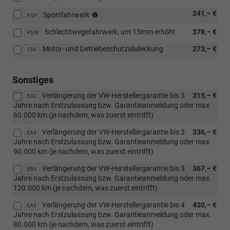
TSI
Motorisierung
(nicht
241,– €
Sportfahrwerk
PSP
oder
für
Schlechtwegefahrwerk, um 15mm erhöht
eHybrid)
378,– €
2.0
PSW
TDI
Motor- und Getriebeschutzabdeckung
273,– €
1SK
85
kW)
Sonstiges
Verlängerung der VW-Herstellergarantie bis 3
315,– €
EA2
Jahre nach Erstzulassung bzw. Garantieanmeldung oder max.
60.000 km (je nachdem, was zuerst eintrifft)
Verlängerung der VW-Herstellergarantie bis 3
336,– €
EA3
Jahre nach Erstzulassung bzw. Garantieanmeldung oder max.
90.000 km (je nachdem, was zuerst eintrifft)
Verlängerung der VW-Herstellergarantie bis 3
367,– €
EB4
Jahre nach Erstzulassung bzw. Garantieanmeldung oder max.
120.000 km (je nachdem, was zuerst eintrifft)
Verlängerung der VW-Herstellergarantie bis 4
420,– €
EA5
Jahre nach Erstzulassung bzw. Garantieanmeldung oder max.
80.000 km (je nachdem, was zuerst eintrifft)