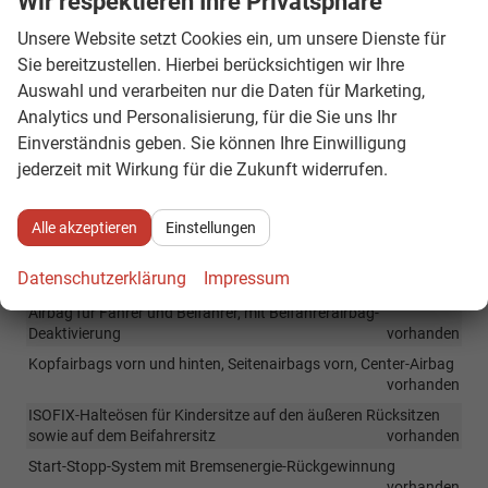
Wir respektieren Ihre Privatsphäre
Radio Ready2Discover mit 12,9" Farb-Touchscreen und der
Möglichkeit der zusätzlichen Aktivierung von Navigation und
Unsere Website setzt Cookies ein, um unsere Dienste für
anderen Funktionen (gegen Aufpreis!), Streaming und Internet
Sie bereitzustellen. Hierbei berücksichtigen wir Ihre
vorhanden
Auswahl und verarbeiten nur die Daten für Marketing,
Analytics und Personalisierung, für die Sie uns Ihr
Sicherheit & Assistenz
Einverständnis geben. Sie können Ihre Einwilligung
jederzeit mit Wirkung für die Zukunft widerrufen.
Notbremsassistent "Front Assist" mit City Brake - Fußgänger-
und Radfahrererkennung
vorhanden
Spurhalteassistent "Lane Assist"
vorhanden
Alle akzeptieren
Einstellungen
Ablenkungs- und Müdigkeitserkennung
vorhanden
Datenschutzerklärung
Impressum
Notrufsystem eCall
vorhanden
Airbag für Fahrer und Beifahrer, mit Beifahrerairbag-
Deaktivierung
vorhanden
Kopfairbags vorn und hinten, Seitenairbags vorn, Center-Airbag
vorhanden
ISOFIX-Halteösen für Kindersitze auf den äußeren Rücksitzen
sowie auf dem Beifahrersitz
vorhanden
Start-Stopp-System mit Bremsenergie-Rückgewinnung
vorhanden