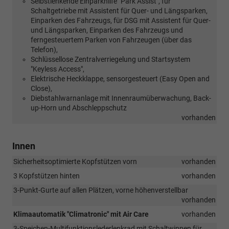
Selbstlenkende Einparkhilfe "Park Assist", für
Schaltgetriebe mit Assistent für Quer- und Längsparken,
Einparken des Fahrzeugs, für DSG mit Assistent für Quer-
und Längsparken, Einparken des Fahrzeugs und
ferngesteuertem Parken von Fahrzeugen (über das
Telefon),
Schlüssellose Zentralverriegelung und Startsystem
"Keyless Access",
Elektrische Heckklappe, sensorgesteuert (Easy Open and
Close),
Diebstahlwarnanlage mit Innenraumüberwachung, Back-
up-Horn und Abschleppschutz
vorhanden
Innen
Sicherheitsoptimierte Kopfstützen vorn
vorhanden
3 Kopfstützen hinten
vorhanden
3-Punkt-Gurte auf allen Plätzen, vorne höhenverstellbar
vorhanden
Klimaautomatik "Climatronic" mit Air Care
vorhanden
3-Speichen-Multifunktionslederlenkrad mit Schaltwippen für