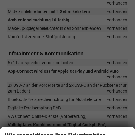
vorhanden
Mittelarmlehne hinten mit 2 Getränkehaltern
vorhanden
Ambientebeleuchtung 10-farbig
vorhanden
Make-up-Spiegel beleuchtet in den Sonnenblenden
vorhanden
Komfortsitze vorne, Stoffpolsterung
vorhanden
Infotainment & Kommunikation
6+1 Lautsprecher vorne und hinten
vorhanden
App-Connect Wireless für Apple CarPlay und Android Auto
vorhanden
2x USB-C an der Vorderseite und 2x USB-C an der Rückseite (nur
zum Laden)
vorhanden
Bluetooth-Freisprecheinrichtung für Mobiltelefone
vorhanden
Digitaler Radioempfang DAB+
vorhanden
VW Connect Online-Dienste (Vorbereitung)
vorhanden
Volldigitales Kombiinstrument "Digital Cockpit Pro",
mehrfarbig, verschiedene Info-Profile wählbar
vorhanden