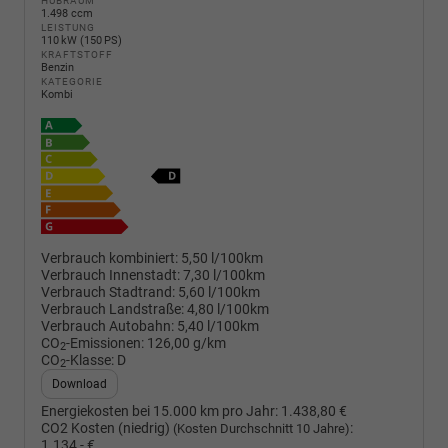
HUBRAUM
1.498 ccm
LEISTUNG
110 kW (150 PS)
KRAFTSTOFF
Benzin
KATEGORIE
Kombi
Verbrauch kombiniert:
5,50 l/100km
Verbrauch Innenstadt:
7,30 l/100km
Verbrauch Stadtrand:
5,60 l/100km
Verbrauch Landstraße:
4,80 l/100km
Verbrauch Autobahn:
5,40 l/100km
CO
-Emissionen:
126,00 g/km
2
CO
-Klasse:
D
2
Download
Energiekosten bei 15.000 km pro Jahr:
1.438,80 €
CO2 Kosten (niedrig)
:
(Kosten Durchschnitt 10 Jahre)
1.134,- €