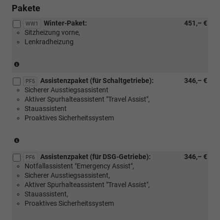
Pakete
Winter-Paket:
451,– €
WW1
Sitzheizung vorne,
Lenkradheizung
(Serie
für
Assistenzpaket (für Schaltgetriebe):
346,– €
eTSI)
PF5
Sicherer Ausstiegsassistent
Aktiver Spurhalteassistent "Travel Assist",
Stauassistent
Proaktives Sicherheitssystem
(Nur
für
Assistenzpaket (für DSG-Getriebe):
346,– €
Schaltgetriebe)
PF6
Notfallassistent "Emergency Assist",
Sicherer Ausstiegsassistent,
Aktiver Spurhalteassistent "Travel Assist",
Stauassistent,
Proaktives Sicherheitssystem