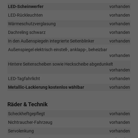
LED-Scheinwerfer
vorhanden
LED-Rückleuchten
vorhanden
Wärmeschutzverglasung
vorhanden
Dachreling schwarz
vorhanden
In den Außenspiegeln integrierte Seitenblinker
vorhanden
Außenspiegel elektrisch einstell-, anklapp-, beheizbar
vorhanden
Hintere Seitenscheiben sowie Heckscheibe abgedunkelt
vorhanden
LED-Tagfahrlicht
vorhanden
Metallic-Lackierung kostenlos wählbar
vorhanden
Räder & Technik
Scheckheftgepflegt
vorhanden
Nichtraucher-Fahrzeug
vorhanden
Servolenkung
vorhanden