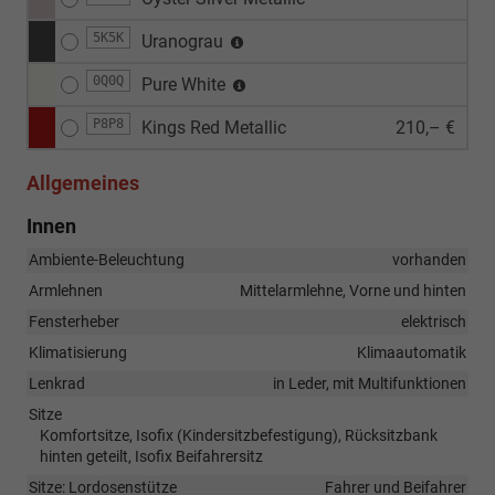
5K5K
Uranograu
0Q0Q
Pure White
P8P8
Kings Red Metallic
210,– €
Allgemeines
Innen
Ambiente-Beleuchtung
vorhanden
Armlehnen
Mittelarmlehne, Vorne und hinten
Fensterheber
elektrisch
Klimatisierung
Klimaautomatik
Lenkrad
in Leder, mit Multifunktionen
Sitze
Komfortsitze, Isofix (Kindersitzbefestigung), Rücksitzbank
hinten geteilt, Isofix Beifahrersitz
Sitze: Lordosenstütze
Fahrer und Beifahrer