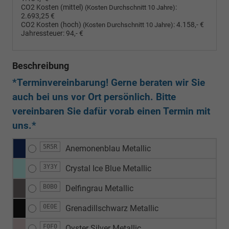
CO2 Kosten (mittel)
:
(Kosten Durchschnitt 10 Jahre)
2.693,25 €
CO2 Kosten (hoch)
:
4.158,- €
(Kosten Durchschnitt 10 Jahre)
Jahressteuer:
94,- €
Beschreibung
*Terminvereinbarung! Gerne beraten wir Sie
auch bei uns vor Ort persönlich. Bitte
vereinbaren Sie dafür vorab einen Termin mit
uns.*
5R5R
Anemonenblau Metallic
3Y3Y
Crystal Ice Blue Metallic
B0B0
Delfingrau Metallic
0E0E
Grenadillschwarz Metallic
F0F0
Oyster Silver Metallic