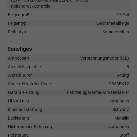
(ESP), Traktionskontrolle (ASR/CTS/ETS),
Reifendruckkontrolle
Felgengröße
17 Zoll
Felgentyp
Leichtmetallfelge
Reifentyp
Sommerreifen
Sonstiges
Antriebsart
Verbrennungsmotor (ICE)
Anzahl Sitzplätze
5
Anzahl Türen
5-türig
Codes: Hersteller-Code
DB53EX12
Garantieleistung
Fahrzeuggarantie vom Hersteller
HU/AU neu
vorhanden
Innenausstattung
Schwarz
Lackierung
Metallic
Nichtraucher-Fahrzeug
vorhanden
Polsterung
Stoff