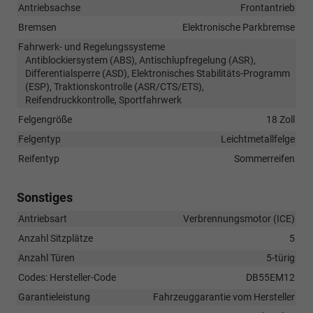
Antriebsachse
Frontantrieb
Bremsen
Elektronische Parkbremse
Fahrwerk- und Regelungssysteme
Antiblockiersystem (ABS), Antischlupfregelung (ASR),
Differentialsperre (ASD), Elektronisches Stabilitäts-Programm
(ESP), Traktionskontrolle (ASR/CTS/ETS),
Reifendruckkontrolle, Sportfahrwerk
Felgengröße
18 Zoll
Felgentyp
Leichtmetallfelge
Reifentyp
Sommerreifen
Sonstiges
Antriebsart
Verbrennungsmotor (ICE)
Anzahl Sitzplätze
5
Anzahl Türen
5-türig
Codes: Hersteller-Code
DB55EM12
Garantieleistung
Fahrzeuggarantie vom Hersteller