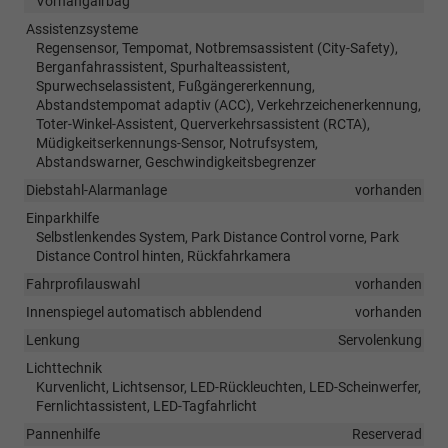
Vorhangairbag
Assistenzsysteme
Regensensor, Tempomat, Notbremsassistent (City-Safety),
Berganfahrassistent, Spurhalteassistent,
Spurwechselassistent, Fußgängererkennung,
Abstandstempomat adaptiv (ACC), Verkehrzeichenerkennung,
Toter-Winkel-Assistent, Querverkehrsassistent (RCTA),
Müdigkeitserkennungs-Sensor, Notrufsystem,
Abstandswarner, Geschwindigkeitsbegrenzer
Diebstahl-Alarmanlage
vorhanden
Einparkhilfe
Selbstlenkendes System, Park Distance Control vorne, Park
Distance Control hinten, Rückfahrkamera
Fahrprofilauswahl
vorhanden
Innenspiegel automatisch abblendend
vorhanden
Lenkung
Servolenkung
Lichttechnik
Kurvenlicht, Lichtsensor, LED-Rückleuchten, LED-Scheinwerfer,
Fernlichtassistent, LED-Tagfahrlicht
Pannenhilfe
Reserverad