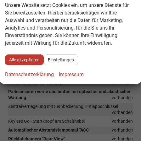
Unsere Website setzt Cookies ein, um unsere Dienste für
Ablenkungs- und Müdigkeitserkennung
vorhanden
Sie bereitzustellen. Hierbei berücksichtigen wir Ihre
Notrufsystem eCall
vorhanden
Auswahl und verarbeiten nur die Daten für Marketing,
Airbag für Fahrer und Beifahrer, mit Beifahrerairbag-
Analytics und Personalisierung, für die Sie uns Ihr
Deaktivierung
vorhanden
Einverständnis geben. Sie können Ihre Einwilligung
Kopfairbags vorn und hinten, Seitenairbags vorn, Center-Airbag
jederzeit mit Wirkung für die Zukunft widerrufen.
vorhanden
ISOFIX-Halteösen für Kindersitze auf den äußeren Rücksitzen
sowie auf dem Beifahrersitz
vorhanden
Alle akzeptieren
Einstellungen
Start-Stopp-System mit Bremsenergie-Rückgewinnung
Datenschutzerklärung
Impressum
vorhanden
Verkehrszeichenerkennung
vorhanden
Parksensoren vorne und hinten mit optischer und akustischer
Warnung
vorhanden
Zentralverriegelung mit Fernbedienung, 2 Klappschlüssel
vorhanden
Keyless Go - Startknopf am Schalthebel
vorhanden
Automatischer Abstandstempomat "ACC"
vorhanden
Rückfahrkamera "Rear View"
vorhanden