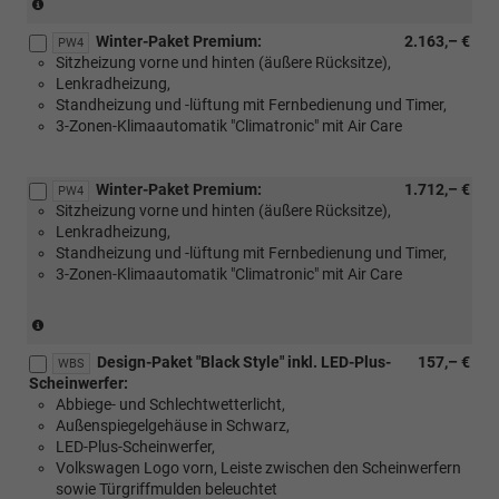
(Nur
für
Winter-Paket Premium:
2.163,– €
DSG-
PW4
Sitzheizung vorne und hinten (äußere Rücksitze),
Getriebe)
Lenkradheizung,
Standheizung und -lüftung mit Fernbedienung und Timer,
3-Zonen-Klimaautomatik "Climatronic" mit Air Care
Winter-Paket Premium:
1.712,– €
PW4
Sitzheizung vorne und hinten (äußere Rücksitze),
Lenkradheizung,
Standheizung und -lüftung mit Fernbedienung und Timer,
3-Zonen-Klimaautomatik "Climatronic" mit Air Care
(Nur
in
Design-Paket "Black Style" inkl. LED-Plus-
157,– €
Verbinding
WBS
Scheinwerfer:
mit:
Abbiege- und Schlechtwetterlicht,
[W51]
Außenspiegelgehäuse in Schwarz,
Sonderangebotspaket
LED-Plus-Scheinwerfer,
"Komfort")
Volkswagen Logo vorn, Leiste zwischen den Scheinwerfern
sowie Türgriffmulden beleuchtet