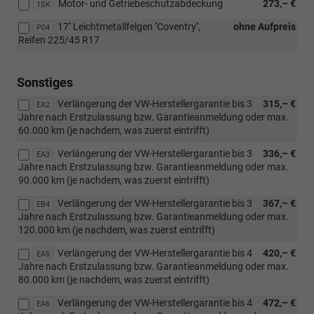
Motor- und Getriebeschutzabdeckung
273,– €
1SK
oder
TSI
17'' Leichtmetallfelgen ''Coventry'',
ohne Aufpreis
P04
Motorisierung
Reifen 225/45 R17
oder
eHybrid)
Sonstiges
Verlängerung der VW-Herstellergarantie bis 3
315,– €
EA2
Jahre nach Erstzulassung bzw. Garantieanmeldung oder max.
60.000 km (je nachdem, was zuerst eintrifft)
Verlängerung der VW-Herstellergarantie bis 3
336,– €
EA3
Jahre nach Erstzulassung bzw. Garantieanmeldung oder max.
90.000 km (je nachdem, was zuerst eintrifft)
Verlängerung der VW-Herstellergarantie bis 3
367,– €
EB4
Jahre nach Erstzulassung bzw. Garantieanmeldung oder max.
120.000 km (je nachdem, was zuerst eintrifft)
Verlängerung der VW-Herstellergarantie bis 4
420,– €
EA5
Jahre nach Erstzulassung bzw. Garantieanmeldung oder max.
80.000 km (je nachdem, was zuerst eintrifft)
Verlängerung der VW-Herstellergarantie bis 4
472,– €
EA6