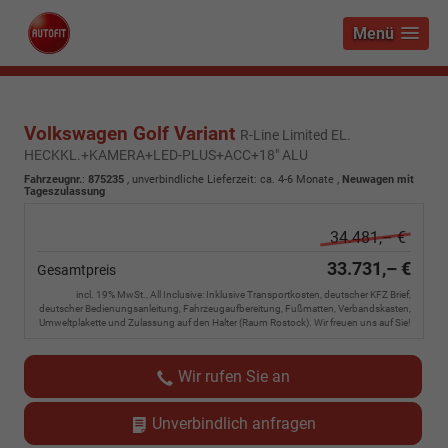
Menü
Volkswagen Golf Variant
R-Line Limited EL.
HECKKL.+KAMERA+LED-PLUS+ACC+18" ALU
Fahrzeugnr.
:
875235
, unverbindliche Lieferzeit: ca. 4-6 Monate ,
Neuwagen mit
Tageszulassung
34.481,– €
33.731,– €
Gesamtpreis
incl. 19% MwSt., All Inclusive: Inklusive Transportkosten, deutscher KFZ Brief,
deutscher Bedienungsanleitung, Fahrzeugaufbereitung, Fußmatten, Verbandskasten,
Umweltplakette und Zulassung auf den Halter (Raum Rostock). Wir freuen uns auf Sie!
Wir rufen Sie an
Unverbindlich anfragen