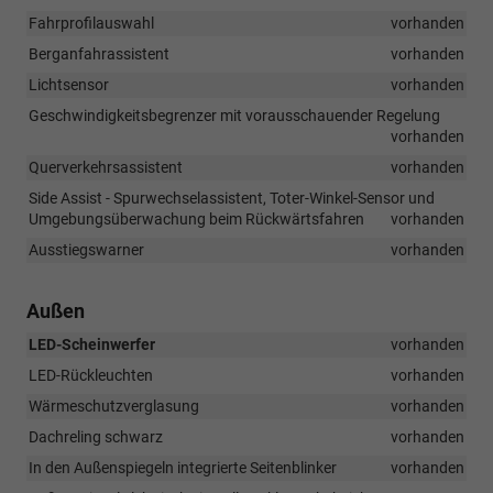
Fahrprofilauswahl
vorhanden
Berganfahrassistent
vorhanden
Lichtsensor
vorhanden
Geschwindigkeitsbegrenzer mit vorausschauender Regelung
vorhanden
Querverkehrsassistent
vorhanden
Side Assist - Spurwechselassistent, Toter-Winkel-Sensor und
Umgebungsüberwachung beim Rückwärtsfahren
vorhanden
Ausstiegswarner
vorhanden
Außen
LED-Scheinwerfer
vorhanden
LED-Rückleuchten
vorhanden
Wärmeschutzverglasung
vorhanden
Dachreling schwarz
vorhanden
In den Außenspiegeln integrierte Seitenblinker
vorhanden