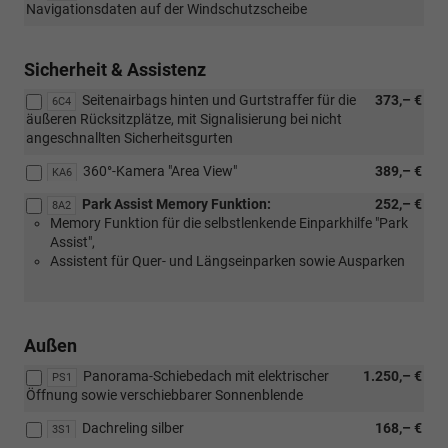
Navigationsdaten auf der Windschutzscheibe
Sicherheit & Assistenz
Seitenairbags hinten und Gurtstraffer für die
373,– €
6C4
äußeren Rücksitzplätze, mit Signalisierung bei nicht
angeschnallten Sicherheitsgurten
360°-Kamera "Area View"
389,– €
KA6
Park Assist Memory Funktion:
252,– €
8A2
Memory Funktion für die selbstlenkende Einparkhilfe "Park
Assist",
Assistent für Quer- und Längseinparken sowie Ausparken
Außen
Panorama-Schiebedach mit elektrischer
1.250,– €
PS1
Öffnung sowie verschiebbarer Sonnenblende
Dachreling silber
168,– €
3S1