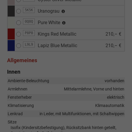
5K5K
Uranograu
0Q0Q
Pure White
P8P8
Kings Red Metallic
210,– €
L9L9
Lapiz Blue Metallic
210,– €
Allgemeines
Innen
Ambiente-Beleuchtung
vorhanden
Armlehnen
Mittelarmlehne, Vorne und hinten
Fensterheber
elektrisch
Klimatisierung
Klimaautomatik
Lenkrad
in Leder, mit Multifunktionen, mit Schaltwippen
Sitze
Isofix (Kindersitzbefestigung), Rücksitzbank hinten geteilt,