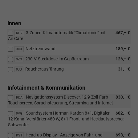
Innen
3-Zonen-Klimaautomatik "Climatronic" mit
467,– €
KH7
Air Care
Netztrennwand
189,– €
3CX
230-V-Steckdose im Gepäckraum
126,– €
9Z3
Raucherausführung
31,– €
9JB
Infotainment & Kommunikation
Navigationssystem Discover, 12,9-Zoll-Farb-
830,– €
RDA
Touchscreen, Sprachsteuerung, Streaming und Internet
Soundsystem Harman Kardon 8+1, Digitaler
682,– €
9VG
12-Kanal-Verstärker 480 W, 8+1 Front- und Hecklautsprecher,
Subwoofer
Head-up-Display - Anzeige von Fahr- und
693,– €
KS1