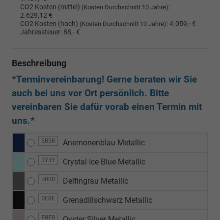
CO2 Kosten (mittel)
:
(Kosten Durchschnitt 10 Jahre)
2.629,12 €
CO2 Kosten (hoch)
:
4.059,- €
(Kosten Durchschnitt 10 Jahre)
Jahressteuer:
88,- €
Beschreibung
*Terminvereinbarung! Gerne beraten wir Sie
auch bei uns vor Ort persönlich. Bitte
vereinbaren Sie dafür vorab einen Termin mit
uns.*
5R5R
Anemonenblau Metallic
3Y3Y
Crystal Ice Blue Metallic
B0B0
Delfingrau Metallic
0E0E
Grenadillschwarz Metallic
F0F0
Oyster Silver Metallic