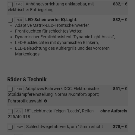
Anhängevorrichtung anklappbar, mit
882,– €
1M6
elektrischer Entriegelung
LED-Scheinwerfer IQ.Light:
882,– €
PXD
Adaptive Matrix-LED-Frontscheinwerfer,
Frontleuchten für schlechtes Wetter,
Dynamischer Fernlichtasistent "Dynamic Light Assist",
LED-Rückleuchten mit dynamischen Blinkern,
LED-Beleuchtung des Kühlergrills und des vorderen
Markenlogos
Räder & Technik
Adaptives Fahrwerk DCC: Elektronische
851,– €
PDD
Stoßdämpfereinstellung  Normal/Komfort/Sport;
(nur
Fahrprofilauswahl
in
18" Leichtmetallfelgen "Leeds", Reifen
ohne Aufpreis
Verbindung
PJ5
225/40 R18
mit
110
Schlechtwegefahrwerk, um 15mm erhöht
378,– €
PSW
KW
TDI