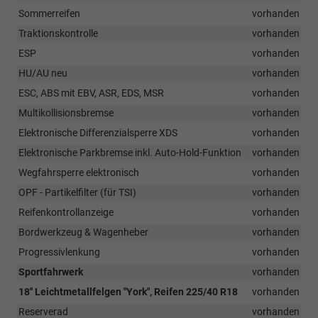
Sommerreifen
vorhanden
Traktionskontrolle
vorhanden
ESP
vorhanden
HU/AU neu
vorhanden
ESC, ABS mit EBV, ASR, EDS, MSR
vorhanden
Multikollisionsbremse
vorhanden
Elektronische Differenzialsperre XDS
vorhanden
Elektronische Parkbremse inkl. Auto-Hold-Funktion
vorhanden
Wegfahrsperre elektronisch
vorhanden
OPF - Partikelfilter (für TSI)
vorhanden
Reifenkontrollanzeige
vorhanden
Bordwerkzeug & Wagenheber
vorhanden
Progressivlenkung
vorhanden
Sportfahrwerk
vorhanden
18'' Leichtmetallfelgen "York", Reifen 225/40 R18
vorhanden
Reserverad
vorhanden