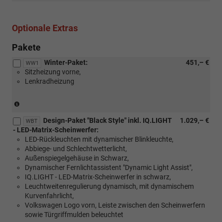
Optionale Extras
Pakete
Winter-Paket:
451,– €
WW1
Sitzheizung vorne,
Lenkradheizung
(Serie
für
Design-Paket "Black Style" inkl. IQ.LIGHT
1.029,– €
eTSI)
WBT
- LED-Matrix-Scheinwerfer:
LED-Rückleuchten mit dynamischer Blinkleuchte,
Abbiege- und Schlechtwetterlicht,
Außenspiegelgehäuse in Schwarz,
Dynamischer Fernlichtassistent "Dynamic Light Assist",
IQ.LIGHT - LED-Matrix-Scheinwerfer in schwarz,
Leuchtweitenregulierung dynamisch, mit dynamischem
Kurvenfahrlicht,
Volkswagen Logo vorn, Leiste zwischen den Scheinwerfern
sowie Türgriffmulden beleuchtet