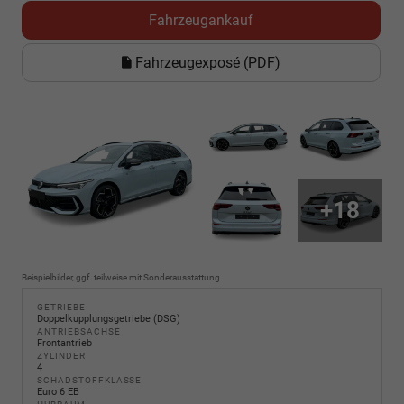
Fahrzeugankauf
Fahrzeugexposé (PDF)
+18
Beispielbilder, ggf. teilweise mit Sonderausstattung
GETRIEBE
Doppelkupplungsgetriebe (DSG)
ANTRIEBSACHSE
Frontantrieb
ZYLINDER
4
SCHADSTOFFKLASSE
Euro 6 EB