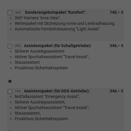
Sonderangebotspaket "Komfort":
740,– €
W51
360°-Kamera "Area View",
Winterpaket mit Sitzheizung vorne und Lenkradheizung,
Automatische Fernlichtsteuerung "Light Assist"
Assistenzpaket (für Schaltgetriebe):
346,– €
PF5
Sicherer Ausstiegsassistent
Aktiver Spurhalteassistent "Travel Assist",
Stauassistent
Proaktives Sicherheitssystem
(Nur
für
Assistenzpaket (für DSG-Getriebe):
346,– €
Schaltgetriebe)
PF6
Notfallassistent "Emergency Assist",
Sicherer Ausstiegsassistent,
Aktiver Spurhalteassistent "Travel Assist",
Stauassistent,
Proaktives Sicherheitssystem