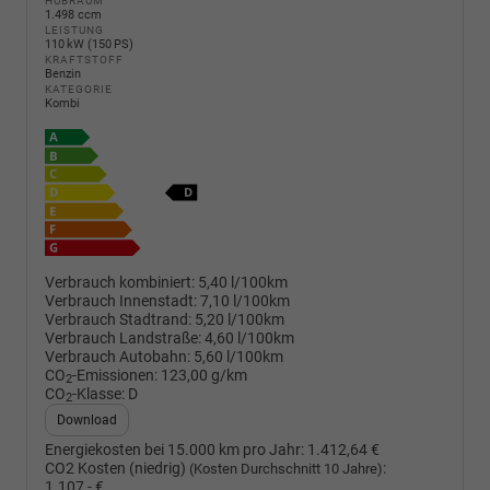
HUBRAUM
1.498 ccm
LEISTUNG
110 kW (150 PS)
KRAFTSTOFF
Benzin
KATEGORIE
Kombi
Verbrauch kombiniert:
5,40 l/100km
Verbrauch Innenstadt:
7,10 l/100km
Verbrauch Stadtrand:
5,20 l/100km
Verbrauch Landstraße:
4,60 l/100km
Verbrauch Autobahn:
5,60 l/100km
CO
-Emissionen:
123,00 g/km
2
CO
-Klasse:
D
2
Download
Energiekosten bei 15.000 km pro Jahr:
1.412,64 €
CO2 Kosten (niedrig)
:
(Kosten Durchschnitt 10 Jahre)
1.107,- €