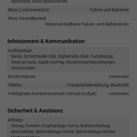
Sportsitze, Isofix Beifahrersitz
Sitze: Lordosenstütze
Fahrer und Beifahrer
Sitze: Verstellbarkeit
Höhenverstellbarer Fahrer- und Beifahrersitz
Infotainment & Kommunikation
Audioanlage
Radio, Schnittstelle USB, Digitalradio DAB, Farbdisplay,
Android Auto, Apple CarPlay, Musikstreaming integriert,
Touchscreen
Bordcomputer
vorhanden
Telefon
Freisprecheinrichtung, Bluetooth
Volldigitales Kombiinstrument (Virtual Cockpit)
vorhanden
Sicherheit & Assistenz
Airbags
Airbag, Fenster-/Kopfairbags Vorne, Beifahrerairbag
abschaltbar, Seitenairbags Vorne, Seitenairbags Hinten,