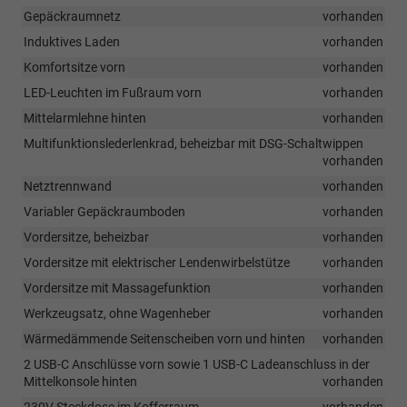
Gepäckraumnetz
vorhanden
Induktives Laden
vorhanden
Komfortsitze vorn
vorhanden
LED-Leuchten im Fußraum vorn
vorhanden
Mittelarmlehne hinten
vorhanden
Multifunktionslederlenkrad, beheizbar mit DSG-Schaltwippen
vorhanden
Netztrennwand
vorhanden
Variabler Gepäckraumboden
vorhanden
Vordersitze, beheizbar
vorhanden
Vordersitze mit elektrischer Lendenwirbelstütze
vorhanden
Vordersitze mit Massagefunktion
vorhanden
Werkzeugsatz, ohne Wagenheber
vorhanden
Wärmedämmende Seitenscheiben vorn und hinten
vorhanden
2 USB-C Anschlüsse vorn sowie 1 USB-C Ladeanschluss in der
Mittelkonsole hinten
vorhanden
230V Steckdose im Kofferraum
vorhanden