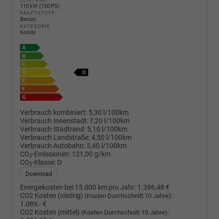
110 kW (150 PS)
KRAFTSTOFF
Benzin
KATEGORIE
Kombi
Verbrauch kombiniert:
5,30 l/100km
Verbrauch Innenstadt:
7,20 l/100km
Verbrauch Stadtrand:
5,10 l/100km
Verbrauch Landstraße:
4,50 l/100km
Verbrauch Autobahn:
5,40 l/100km
CO
-Emissionen:
121,00 g/km
2
CO
-Klasse:
D
2
Download
Energiekosten bei 15.000 km pro Jahr:
1.386,48 €
CO2 Kosten (niedrig)
:
(Kosten Durchschnitt 10 Jahre)
1.089,- €
CO2 Kosten (mittel)
:
(Kosten Durchschnitt 10 Jahre)