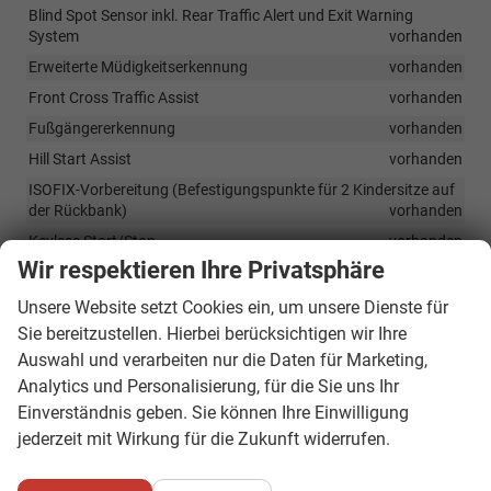
Blind Spot Sensor inkl. Rear Traffic Alert und Exit Warning
System
vorhanden
Erweiterte Müdigkeitserkennung
vorhanden
Front Cross Traffic Assist
vorhanden
Fußgängererkennung
vorhanden
Hill Start Assist
vorhanden
ISOFIX-Vorbereitung (Befestigungspunkte für 2 Kindersitze auf
der Rückbank)
vorhanden
Keyless Start/Stop
vorhanden
Wir respektieren Ihre Privatsphäre
Kopfairbagsystem für vordere und hintere Passagiere inkl.
Seitenairbags sowie Centerairbag vorne
vorhanden
Unsere Website setzt Cookies ein, um unsere Dienste für
Light Assist
vorhanden
Sie bereitzustellen. Hierbei berücksichtigen wir Ihre
Park Assist Plus
vorhanden
Auswahl und verarbeiten nur die Daten für Marketing,
Analytics und Personalisierung, für die Sie uns Ihr
Regensensor
vorhanden
Einverständnis geben. Sie können Ihre Einwilligung
Reifendruckkontrollsystem
vorhanden
jederzeit mit Wirkung für die Zukunft widerrufen.
Rückfahrkamera
vorhanden
Travel Assist inkl. Lane Assist
vorhanden