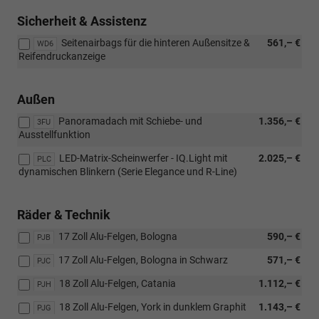
Sicherheit & Assistenz
Seitenairbags für die hinteren Außensitze &
561,– €
WD6
Reifendruckanzeige
Außen
Panoramadach mit Schiebe- und
1.356,– €
3FU
Ausstellfunktion
LED-Matrix-Scheinwerfer - IQ.Light mit
2.025,– €
PLC
dynamischen Blinkern (Serie Elegance und R-Line)
Räder & Technik
17 Zoll Alu-Felgen, Bologna
590,– €
PJB
17 Zoll Alu-Felgen, Bologna in Schwarz
571,– €
PJC
18 Zoll Alu-Felgen, Catania
1.112,– €
PJH
18 Zoll Alu-Felgen, York in dunklem Graphit
1.143,– €
PJG