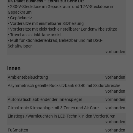
DK Paket Business – Extras zur Serie DE:
• 230-V-Steckdose im Gepäckraum und 12-V-Steckdose im
Gepäckraum
• Gepäcknetz
• Vordersitze mit einstellbarer Sitzheizung
• Vordersitze mit elektrisch einstellbarer Lendenwirbelstütze
• Travel assist inkl. lane assist
• Multifunktionlederlenkrad, Beheizbar und mit DSG-
Schaltwippen
vorhanden
Innen
Ambientebeleuchtung
vorhanden
Asymmetrisch geteilte Rücksitzbank 60:40 mit Skidurchreiche
vorhanden
Automatisch abblendender Innenspiegel
vorhanden
Climatronic Klimaanlage mit 3 Zonen und Air Care
vorhanden
Einstiegs-/Warnleuchten in LED-Technik in den Vordertüren
vorhanden
Fußmatten
vorhanden