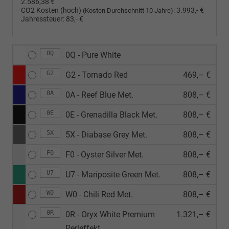
2.586,38 €
CO2 Kosten (hoch)
:
3.993,- €
(Kosten Durchschnitt 10 Jahre)
Jahressteuer:
83,- €
0Q
0Q - Pure White
G2
G2 - Tornado Red
469,– €
0A
0A - Reef Blue Met.
808,– €
0E
0E - Grenadilla Black Met.
808,– €
5X
5X - Diabase Grey Met.
808,– €
F0
F0 - Oyster Silver Met.
808,– €
U7
U7 - Mariposite Green Met.
808,– €
W0
W0 - Chili Red Met.
808,– €
0R
0R - Oryx White Premium
1.321,– €
Perleffekt