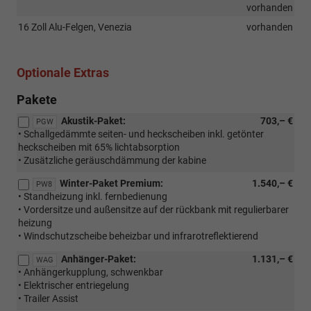
vorhanden
16 Zoll Alu-Felgen, Venezia
vorhanden
Optionale Extras
Pakete
Akustik-Paket:
703,– €
PGW
• Schallgedämmte seiten- und heckscheiben inkl. getönter
heckscheiben mit 65% lichtabsorption
• Zusätzliche geräuschdämmung der kabine
Winter-Paket Premium:
1.540,– €
PW8
• Standheizung inkl. fernbedienung
• Vordersitze und außensitze auf der rückbank mit regulierbarer
heizung
• Windschutzscheibe beheizbar und infrarotreflektierend
Anhänger-Paket:
1.131,– €
WAG
• Anhängerkupplung, schwenkbar
• Elektrischer entriegelung
• Trailer Assist