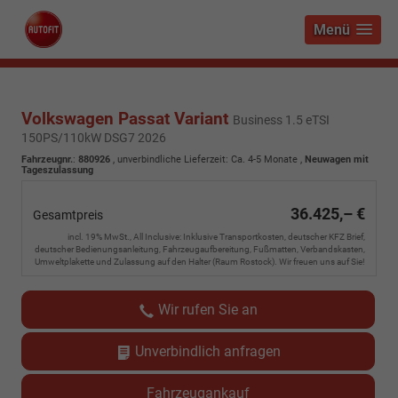
Menü
Volkswagen Passat Variant
Business 1.5 eTSI
150PS/110kW DSG7 2026
Fahrzeugnr.
:
880926
, unverbindliche Lieferzeit: Ca. 4-5 Monate ,
Neuwagen mit
Tageszulassung
36.425,– €
Gesamtpreis
incl. 19% MwSt., All Inclusive: Inklusive Transportkosten, deutscher KFZ Brief,
deutscher Bedienungsanleitung, Fahrzeugaufbereitung, Fußmatten, Verbandskasten,
Umweltplakette und Zulassung auf den Halter (Raum Rostock). Wir freuen uns auf Sie!
Wir rufen Sie an
Unverbindlich anfragen
Fahrzeugankauf