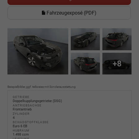
Fahrzeugexposé (PDF)
+8
Beispielbilder, ggf. teilweise mit Sonderausstattung
GETRIEBE
Doppelkupplungsgetriebe (DSG)
ANTRIEBSACHSE
Frontantrieb
ZYLINDER
4
SCHADSTOFFKLASSE
Euro 6 EB
HUBRAUM
1.498 ccm
LEISTUNG