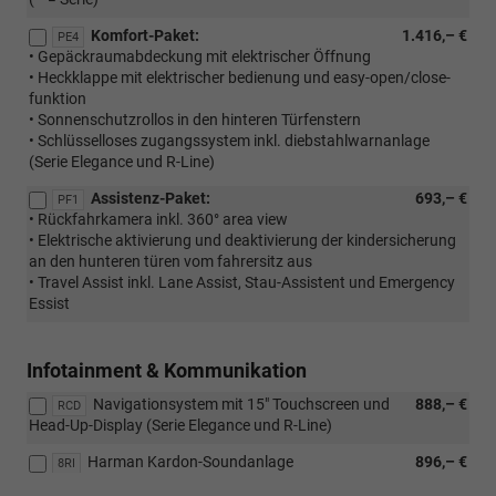
Komfort-Paket:
1.416,– €
PE4
• Gepäckraumabdeckung mit elektrischer Öffnung
• Heckklappe mit elektrischer bedienung und easy-open/close-
funktion
• Sonnenschutzrollos in den hinteren Türfenstern
• Schlüsselloses zugangssystem inkl. diebstahlwarnanlage
(Serie Elegance und R-Line)
Assistenz-Paket:
693,– €
PF1
• Rückfahrkamera inkl. 360° area view
• Elektrische aktivierung und deaktivierung der kindersicherung
an den hunteren türen vom fahrersitz aus
• Travel Assist inkl. Lane Assist, Stau-Assistent und Emergency
Essist
Infotainment & Kommunikation
Navigationsystem mit 15" Touchscreen und
888,– €
RCD
Head-Up-Display (Serie Elegance und R-Line)
Harman Kardon-Soundanlage
896,– €
8RI