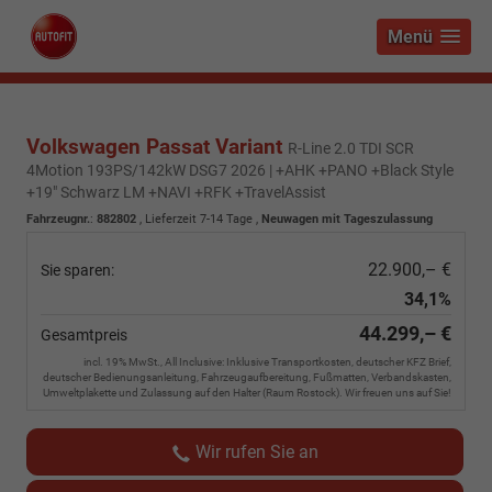
Menü
Volkswagen Passat Variant
R-Line 2.0 TDI SCR
4Motion 193PS/142kW DSG7 2026 | +AHK +PANO +Black Style
+19" Schwarz LM +NAVI +RFK +TravelAssist
Fahrzeugnr.
:
882802
,
Lieferzeit 7-14 Tage
,
Neuwagen mit Tageszulassung
22.900,– €
Sie sparen:
34,1%
44.299,– €
Gesamtpreis
incl. 19% MwSt., All Inclusive: Inklusive Transportkosten, deutscher KFZ Brief,
deutscher Bedienungsanleitung, Fahrzeugaufbereitung, Fußmatten, Verbandskasten,
Umweltplakette und Zulassung auf den Halter (Raum Rostock). Wir freuen uns auf Sie!
Wir rufen Sie an