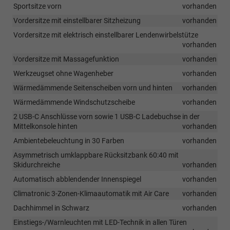
Sportsitze vorn
vorhanden
Vordersitze mit einstellbarer Sitzheizung
vorhanden
Vordersitze mit elektrisch einstellbarer Lendenwirbelstütze
vorhanden
Vordersitze mit Massagefunktion
vorhanden
Werkzeugset ohne Wagenheber
vorhanden
Wärmedämmende Seitenscheiben vorn und hinten
vorhanden
Wärmedämmende Windschutzscheibe
vorhanden
2 USB-C Anschlüsse vorn sowie 1 USB-C Ladebuchse in der
Mittelkonsole hinten
vorhanden
Ambientebeleuchtung in 30 Farben
vorhanden
Asymmetrisch umklappbare Rücksitzbank 60:40 mit
Skidurchreiche
vorhanden
Automatisch abblendender Innenspiegel
vorhanden
Climatronic 3-Zonen-Klimaautomatik mit Air Care
vorhanden
Dachhimmel in Schwarz
vorhanden
Einstiegs-/Warnleuchten mit LED-Technik in allen Türen