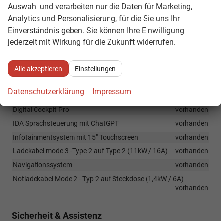
Infotainment & Kommunikation
Auswahl und verarbeiten nur die Daten für Marketing,
VW Connect Vorbereitung
vorhanden
Analytics und Personalisierung, für die Sie uns Ihr
Einverständnis geben. Sie können Ihre Einwilligung
Wireless Apple Carplay und Android Auto
vorhanden
jederzeit mit Wirkung für die Zukunft widerrufen.
8 Lautsprecher
vorhanden
App-Connect inklusive Wireless Apple CarPlay und Android Auto
vorhanden
Alle akzeptieren
Einstellungen
CAR2X
vorhanden
Datenschutzerklärung
Impressum
DAB+
vorhanden
Digital Cockpit Pro
vorhanden
IDA Sprachsteuerung mit ChatGPT
vorhanden
Infotainmentsystem mit 15" Touchscreen
vorhanden
Ladekabel mode 3 -Type 2 auf Type 2 (11kW / 16A)
vorhanden
Navigationssystem
vorhanden
Notladekabel Mode 2 - Typ 2 auf Steckdose (1,4kW / 6A)
vorhanden
Sicherheit & Assistenz