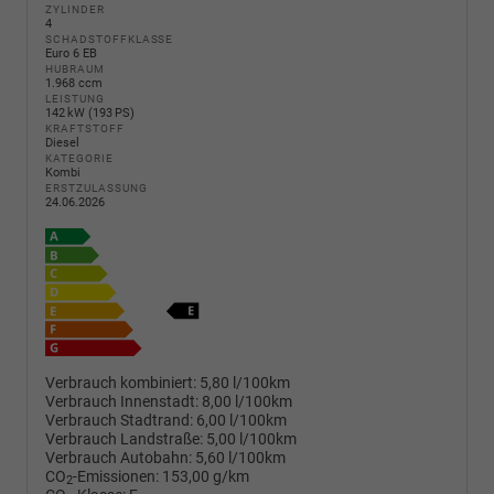
ZYLINDER
4
SCHADSTOFFKLASSE
Euro 6 EB
HUBRAUM
1.968 ccm
LEISTUNG
142 kW (193 PS)
KRAFTSTOFF
Diesel
KATEGORIE
Kombi
ERSTZULASSUNG
24.06.2026
Verbrauch kombiniert:
5,80 l/100km
Verbrauch Innenstadt:
8,00 l/100km
Verbrauch Stadtrand:
6,00 l/100km
Verbrauch Landstraße:
5,00 l/100km
Verbrauch Autobahn:
5,60 l/100km
CO
-Emissionen:
153,00 g/km
2