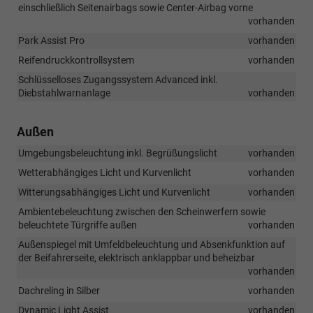
einschließlich Seitenairbags sowie Center-Airbag vorne
vorhanden
Park Assist Pro
vorhanden
Reifendruckkontrollsystem
vorhanden
Schlüsselloses Zugangssystem Advanced inkl.
Diebstahlwarnanlage
vorhanden
Außen
Umgebungsbeleuchtung inkl. Begrüßungslicht
vorhanden
Wetterabhängiges Licht und Kurvenlicht
vorhanden
Witterungsabhängiges Licht und Kurvenlicht
vorhanden
Ambientebeleuchtung zwischen den Scheinwerfern sowie
beleuchtete Türgriffe außen
vorhanden
Außenspiegel mit Umfeldbeleuchtung und Absenkfunktion auf
der Beifahrerseite, elektrisch anklappbar und beheizbar
vorhanden
Dachreling in Silber
vorhanden
Dynamic Light Assist
vorhanden