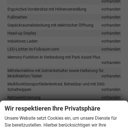
vorhanden
ErgoActive Vordersitze mit Höhenverstellung
vorhanden
Fußmatten
vorhanden
Gepäckraumabdeckung mit elektrischer Öffnung
vorhanden
Head-up Display
vorhanden
Induktives Laden
vorhanden
LED-Lichter im Fußraum vorn
vorhanden
Memory-Funktion in Verbindung mit Park Assist Plus
vorhanden
Mittelarmlehne mit Getränkehalter sowie Halterung für
Mobiltelefon/Tablet
vorhanden
Multifunktionsportlederlenkrad, Beheizbar und mit DSG-
Schaltwippen
vorhanden
Netzwerktrennung
vorhanden
Pedale und Fußstütze aus gebürstetem Edelstahl
vorhanden
Wir respektieren Ihre Privatsphäre
Regensensor
vorhanden
Unsere Website setzt Cookies ein, um unsere Dienste für
Sie bereitzustellen. Hierbei berücksichtigen wir Ihre