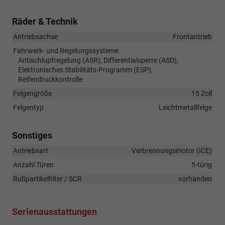
Räder & Technik
Antriebsachse
Frontantrieb
Fahrwerk- und Regelungssysteme
Antischlupfregelung (ASR), Differentialsperre (ASD),
Elektronisches Stabilitäts-Programm (ESP),
Reifendruckkontrolle
Felgengröße
15 Zoll
Felgentyp
Leichtmetallfelge
Sonstiges
Antriebsart
Verbrennungsmotor (ICE)
Anzahl Türen
5-türig
Rußpartikelfilter / SCR
vorhanden
Serienausstattungen