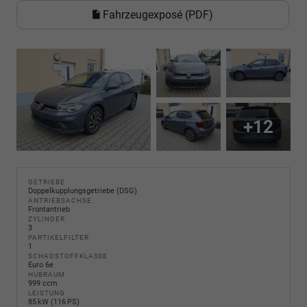
Fahrzeugexposé (PDF)
+12
GETRIEBE
Doppelkupplungsgetriebe (DSG)
ANTRIEBSACHSE
Frontantrieb
ZYLINDER
3
PARTIKELFILTER
1
SCHADSTOFFKLASSE
Euro 6e
HUBRAUM
999 ccm
LEISTUNG
85 kW (116 PS)