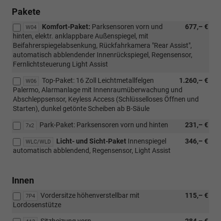
Pakete
Komfort-Paket:
Parksensoren vorn und
677,– €
W04
hinten, elektr. anklappbare Außenspiegel, mit
Beifahrerspiegelabsenkung, Rückfahrkamera "Rear Assist",
automatisch abblendender Innenrückspiegel, Regensensor,
Fernlichtsteuerung Light Assist
Top-Paket: 16 Zoll Leichtmetallfelgen
1.260,– €
W06
Palermo, Alarmanlage mit Innenraumüberwachung und
Abschleppsensor, Keyless Access (Schlüsselloses Öffnen und
Starten), dunkel getönte Scheiben ab B-Säule
Park-Paket: Parksensoren vorn und hinten
231,– €
7x2
Licht- und Sicht-Paket
Innenspiegel
346,– €
WLC/WLD
automatisch abblendend, Regensensor, Light Assist
Innen
Vordersitze höhenverstellbar mit
115,– €
7P4
Lordosenstütze
Sitzheizung vorn
284,– €