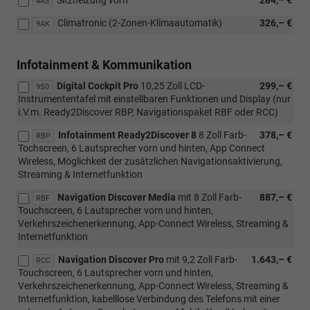
4A3
Climatronic (2-Zonen-Klimaautomatik)
326,– €
9AK
Infotainment & Kommunikation
Digital Cockpit Pro
10,25 Zoll LCD-
299,– €
9S0
Instrumententafel mit einstellbaren Funktionen und Display (nur
i.V.m. Ready2Discover RBP, Navigationspaket RBF oder RCC)
Infotainment Ready2Discover 8
8 Zoll Farb-
378,– €
RBP
Tochscreen, 6 Lautsprecher vorn und hinten, App Connect
Wireless, Möglichkeit der zusätzlichen Navigationsaktivierung,
Streaming & Internetfunktion
Navigation Discover Media
mit 8 Zoll Farb-
887,– €
RBF
Touchscreen, 6 Lautsprecher vorn und hinten,
Verkehrszeichenerkennung, App-Connect Wireless, Streaming &
Internetfunktion
Navigation Discover Pro
mit 9,2 Zoll Farb-
1.643,– €
RCC
Touchscreen, 6 Lautsprecher vorn und hinten,
Verkehrszeichenerkennung, App-Connect Wireless, Streaming &
Internetfunktion, kabelllose Verbindung des Telefons mit einer