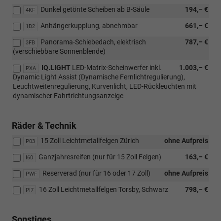
Dunkel getönte Scheiben ab B-Säule
194,– €
4KF
Anhängerkupplung, abnehmbar
661,– €
1D2
Panorama-Schiebedach, elektrisch
787,– €
3FB
(verschiebbare Sonnenblende)
IQ.LIGHT
LED-Matrix-Scheinwerfer inkl.
1.003,– €
PXA
Dynamic Light Assist (Dynamische Fernlichtregulierung),
Leuchtweitenregulierung, Kurvenlicht, LED-Rückleuchten mit
dynamischer Fahrtrichtungsanzeige
Räder & Technik
15 Zoll Leichtmetallfelgen Zürich
ohne Aufpreis
P03
Ganzjahresreifen (nur für 15 Zoll Felgen)
163,– €
I60
Reserverad (nur für 16 oder 17 Zoll)
ohne Aufpreis
PWF
16 Zoll Leichtmetallfelgen Torsby, Schwarz
798,– €
PI7
Sonstiges