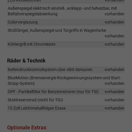
Notbremsung
Außenspiegel elektrisch einstell-, anklapp- und beheizbar, mit
des
Beifahrerspiegelabsenkung
vorhanden
Fahrzeugs
Colorverglasung
im
vorhanden
Falle
Stoßfänger, Außenspiegel und Türgriffe in Wagenfarbe
eines
vorhanden
drohenden
Kühlergrill mit Chromleiste
vorhanden
Frontalzusamme
Räder & Technik
Reifendruckkontrollsystem über ABS-Sensoren
vorhanden
BlueMotion (Bremsenergie-Rückgewinnungssystem und Start-
Stopp-System)
vorhanden
OPF - Partikelfilter für Benzinmotoren (nur für TSI)
vorhanden
Stahlreserverad (nicht für TGI)
vorhanden
15 Zoll Leichtmetallfelgen Essex
vorhanden
Optionale Extras