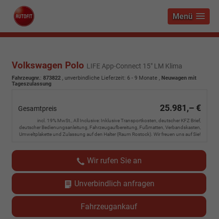
Menü
Volkswagen Polo
LIFE App-Connect 15" LM Klima
Fahrzeugnr.
:
873822
, unverbindliche Lieferzeit: 6 - 9 Monate ,
Neuwagen mit
Tageszulassung
25.981,– €
Gesamtpreis
incl. 19% MwSt., All Inclusive: Inklusive Transportkosten, deutscher KFZ Brief,
deutscher Bedienungsanleitung, Fahrzeugaufbereitung, Fußmatten, Verbandskasten,
Umweltplakette und Zulassung auf den Halter (Raum Rostock). Wir freuen uns auf Sie!
Wir rufen Sie an
Unverbindlich anfragen
Fahrzeugankauf