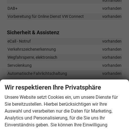
vorhanden
DAB+
vorhanden
Vorbereitung für Online Dienst VW Connect
vorhanden
Sicherheit & Assistenz
eCall - Notruf
vorhanden
Verkehrszeichenerkennung
vorhanden
Wegfahrsperre, elektronisch
vorhanden
Servolenkung
vorhanden
Automatische Fahrlichtschaltung
vorhanden
Coming- und Leaving-Home-Funktion
vorhanden
Wir respektieren Ihre Privatsphäre
Parksensoren hinten
vorhanden
Unsere Website setzt Cookies ein, um unsere Dienste für
Zentralverriegelung mit Fernbedienung, 2 Klappschlüssel
vorhanden
Sie bereitzustellen. Hierbei berücksichtigen wir Ihre
Auswahl und verarbeiten nur die Daten für Marketing,
Airbagsystem: Fahrer- und Beifahrerairbag, Beifahrerairbg
deaktivierbar, Seitenairbag, Center-Airbag, Kopfairbag vorn und
Analytics und Personalisierung, für die Sie uns Ihr
hinten
vorhanden
Einverständnis geben. Sie können Ihre Einwilligung