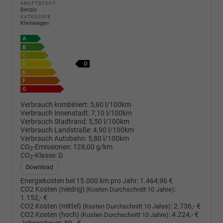
KRAFTSTOFF
Benzin
KATEGORIE
Kleinwagen
Verbrauch kombiniert:
5,60 l/100km
Verbrauch Innenstadt:
7,10 l/100km
Verbrauch Stadtrand:
5,50 l/100km
Verbrauch Landstraße:
4,90 l/100km
Verbrauch Autobahn:
5,80 l/100km
CO
-Emissionen:
128,00 g/km
2
CO
-Klasse:
D
2
Download
Energiekosten bei 15.000 km pro Jahr:
1.464,96 €
CO2 Kosten (niedrig)
:
(Kosten Durchschnitt 10 Jahre)
1.152,- €
CO2 Kosten (mittel)
:
2.736,- €
(Kosten Durchschnitt 10 Jahre)
CO2 Kosten (hoch)
:
4.224,- €
(Kosten Durchschnitt 10 Jahre)