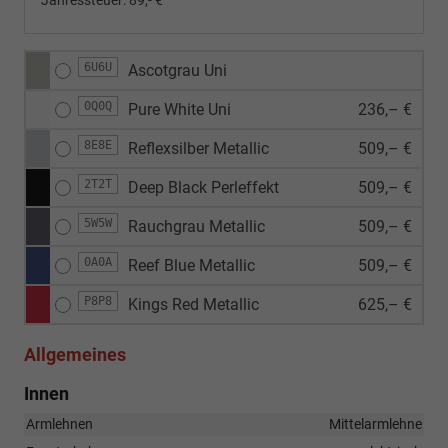
Jahressteuer:
89,- €
6U6U
Ascotgrau Uni
0Q0Q
Pure White Uni
236,– €
8E8E
Reflexsilber Metallic
509,– €
2T2T
Deep Black Perleffekt
509,– €
5W5W
Rauchgrau Metallic
509,– €
0A0A
Reef Blue Metallic
509,– €
P8P8
Kings Red Metallic
625,– €
Allgemeines
Innen
Armlehnen
Mittelarmlehne