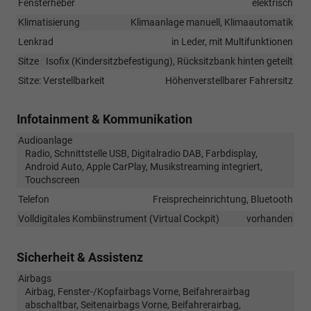
Fensterheber
elektrisch
Klimatisierung
Klimaanlage manuell, Klimaautomatik
Lenkrad
in Leder, mit Multifunktionen
Sitze
Isofix (Kindersitzbefestigung), Rücksitzbank hinten geteilt
Sitze: Verstellbarkeit
Höhenverstellbarer Fahrersitz
Infotainment & Kommunikation
Audioanlage
Radio, Schnittstelle USB, Digitalradio DAB, Farbdisplay,
Android Auto, Apple CarPlay, Musikstreaming integriert,
Touchscreen
Telefon
Freisprecheinrichtung, Bluetooth
Volldigitales Kombiinstrument (Virtual Cockpit)
vorhanden
Sicherheit & Assistenz
Airbags
Airbag, Fenster-/Kopfairbags Vorne, Beifahrerairbag
abschaltbar, Seitenairbags Vorne, Beifahrerairbag,