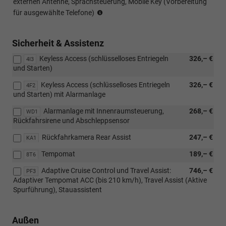
externen Antenne, Sprachsteuerung, Mobile Key (Vorbereitung
Sprachsteuerung
für ausgewählte Telefone)
und
Navigation
nur
Sicherheit & Assistenz
in
Keyless Access (schlüsselloses Entriegeln
326,– €
ausgewählten
4I3
und Starten)
Sprachen
Keyless Access (schlüsselloses Entriegeln
326,– €
4F2
und Starten) mit Alarmanlage
Alarmanlage mit Innenraumsteuerung,
268,– €
WD1
Rückfahrsirene und Abschleppsensor
Rückfahrkamera Rear Assist
247,– €
KA1
Tempomat
189,– €
8T6
Adaptive Cruise Control und Travel Assist:
746,– €
PF3
Adaptiver Tempomat ACC (bis 210 km/h), Travel Assist (Aktive
Spurführung), Stauassistent
Außen