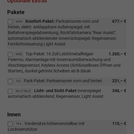
Optionale Extras
Pakete
Komfort-Paket:
Parksensoren vorn und
677,– €
W04
hinten, elektr. anklappbare Außenspiegel, mit
Beifahrerspiegelabsenkung, Rückfahrkamera "Rear Assist",
automatisch abblendender Innenrückspiegel, Regensensor,
Fernlichtsteuerung Light Assist
Top-Paket: 16 Zoll Leichtmetallfelgen
1.260,– €
W06
Palermo, Alarmanlage mit Innenraumüberwachung und
Abschleppsensor, Keyless Access (Schlüsselloses Öffnen und
Starten), dunkel getönte Scheiben ab B-Säule
Park-Paket: Parksensoren vorn und hinten
231,– €
7x2
Licht- und Sicht-Paket
Innenspiegel
346,– €
WLC/WLD
automatisch abblendend, Regensensor, Light Assist
Innen
Vordersitze höhenverstellbar mit
115,– €
7P4
Lordosenstütze