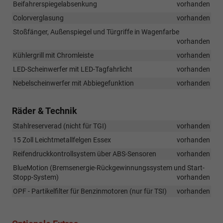
Beifahrerspiegelabsenkung
vorhanden
eines
Colorverglasung
vorhanden
drohenden
Frontalzusamme
Stoßfänger, Außenspiegel und Türgriffe in Wagenfarbe
vorhanden
Kühlergrill mit Chromleiste
vorhanden
LED-Scheinwerfer mit LED-Tagfahrlicht
vorhanden
Nebelscheinwerfer mit Abbiegefunktion
vorhanden
Räder & Technik
Stahlreserverad (nicht für TGI)
vorhanden
15 Zoll Leichtmetallfelgen Essex
vorhanden
Reifendruckkontrollsystem über ABS-Sensoren
vorhanden
BlueMotion (Bremsenergie-Rückgewinnungssystem und Start-
Stopp-System)
vorhanden
OPF - Partikelfilter für Benzinmotoren (nur für TSI)
vorhanden