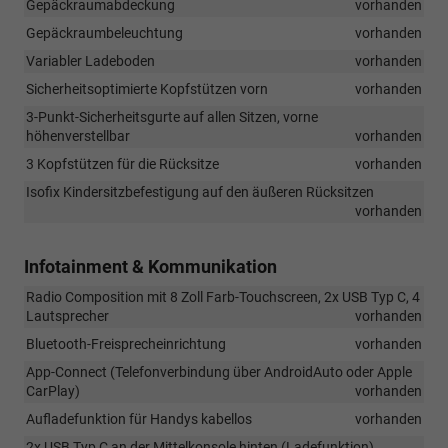
Gepäckraumabdeckung
vorhanden
Gepäckraumbeleuchtung
vorhanden
Variabler Ladeboden
vorhanden
Sicherheitsoptimierte Kopfstützen vorn
vorhanden
3-Punkt-Sicherheitsgurte auf allen Sitzen, vorne
höhenverstellbar
vorhanden
3 Kopfstützen für die Rücksitze
vorhanden
Isofix Kindersitzbefestigung auf den äußeren Rücksitzen
vorhanden
Infotainment & Kommunikation
Radio Composition mit 8 Zoll Farb-Touchscreen, 2x USB Typ C, 4
Lautsprecher
vorhanden
Bluetooth-Freisprecheinrichtung
vorhanden
App-Connect (Telefonverbindung über AndroidAuto oder Apple
CarPlay)
vorhanden
Aufladefunktion für Handys kabellos
vorhanden
2x USB Typ C an der Mittelkonsole hinten (Ladefunktion)