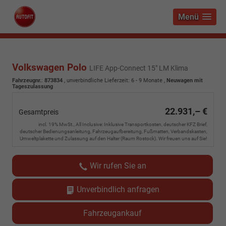
Menü
Volkswagen Polo
LIFE App-Connect 15" LM Klima
Fahrzeugnr.
:
873834
, unverbindliche Lieferzeit: 6 - 9 Monate ,
Neuwagen mit
Tageszulassung
22.931,– €
Gesamtpreis
incl. 19% MwSt., All Inclusive: Inklusive Transportkosten, deutscher KFZ Brief,
deutscher Bedienungsanleitung, Fahrzeugaufbereitung, Fußmatten, Verbandskasten,
Umweltplakette und Zulassung auf den Halter (Raum Rostock). Wir freuen uns auf Sie!
Wir rufen Sie an
Unverbindlich anfragen
Fahrzeugankauf