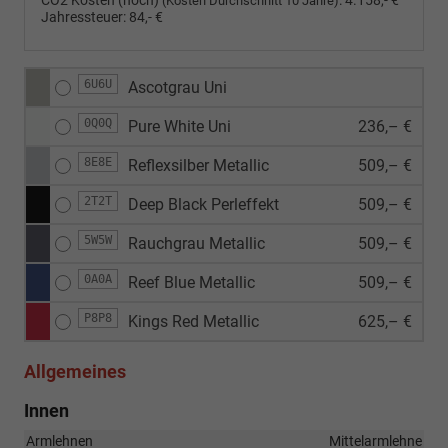
CO2 Kosten (hoch)
:
4.158,- €
(Kosten Durchschnitt 10 Jahre)
Jahressteuer:
84,- €
6U6U
Ascotgrau Uni
0Q0Q
Pure White Uni
236,– €
8E8E
Reflexsilber Metallic
509,– €
2T2T
Deep Black Perleffekt
509,– €
5W5W
Rauchgrau Metallic
509,– €
0A0A
Reef Blue Metallic
509,– €
P8P8
Kings Red Metallic
625,– €
Allgemeines
Innen
Armlehnen
Mittelarmlehne