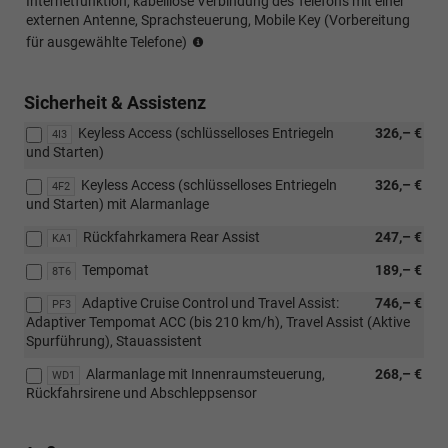
Internetfunktion, kabelllose Verbindung des Telefons mit einer
externen Antenne, Sprachsteuerung, Mobile Key (Vorbereitung
Sprachsteuerung
für ausgewählte Telefone)
und
Navigation
nur
Sicherheit & Assistenz
in
Keyless Access (schlüsselloses Entriegeln
326,– €
ausgewählten
4I3
und Starten)
Sprachen
Keyless Access (schlüsselloses Entriegeln
326,– €
4F2
und Starten) mit Alarmanlage
Rückfahrkamera Rear Assist
247,– €
KA1
Tempomat
189,– €
8T6
Adaptive Cruise Control und Travel Assist:
746,– €
PF3
Adaptiver Tempomat ACC (bis 210 km/h), Travel Assist (Aktive
Spurführung), Stauassistent
Alarmanlage mit Innenraumsteuerung,
268,– €
WD1
Rückfahrsirene und Abschleppsensor