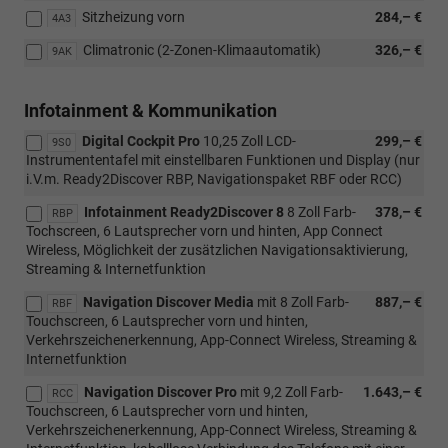
Sitzheizung vorn
284,– €
4A3
Climatronic (2-Zonen-Klimaautomatik)
326,– €
9AK
Infotainment & Kommunikation
Digital Cockpit Pro
10,25 Zoll LCD-
299,– €
9S0
Instrumententafel mit einstellbaren Funktionen und Display (nur
i.V.m. Ready2Discover RBP, Navigationspaket RBF oder RCC)
Infotainment Ready2Discover 8
8 Zoll Farb-
378,– €
RBP
Tochscreen, 6 Lautsprecher vorn und hinten, App Connect
Wireless, Möglichkeit der zusätzlichen Navigationsaktivierung,
Streaming & Internetfunktion
Navigation Discover Media
mit 8 Zoll Farb-
887,– €
RBF
Touchscreen, 6 Lautsprecher vorn und hinten,
Verkehrszeichenerkennung, App-Connect Wireless, Streaming &
Internetfunktion
Navigation Discover Pro
mit 9,2 Zoll Farb-
1.643,– €
RCC
Touchscreen, 6 Lautsprecher vorn und hinten,
Verkehrszeichenerkennung, App-Connect Wireless, Streaming &