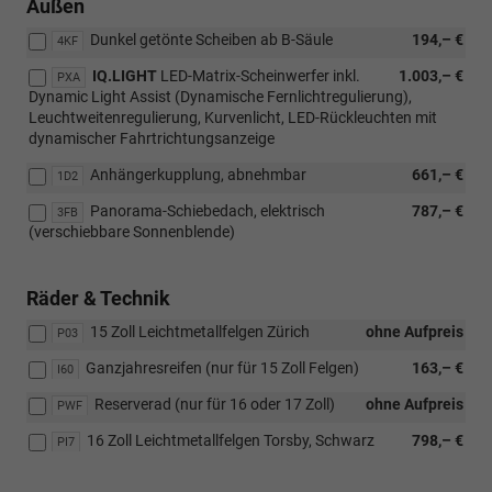
Außen
Dunkel getönte Scheiben ab B-Säule
194,– €
4KF
IQ.LIGHT
LED-Matrix-Scheinwerfer inkl.
1.003,– €
PXA
Dynamic Light Assist (Dynamische Fernlichtregulierung),
Leuchtweitenregulierung, Kurvenlicht, LED-Rückleuchten mit
dynamischer Fahrtrichtungsanzeige
Anhängerkupplung, abnehmbar
661,– €
1D2
Panorama-Schiebedach, elektrisch
787,– €
3FB
(verschiebbare Sonnenblende)
Räder & Technik
15 Zoll Leichtmetallfelgen Zürich
ohne Aufpreis
P03
Ganzjahresreifen (nur für 15 Zoll Felgen)
163,– €
I60
Reserverad (nur für 16 oder 17 Zoll)
ohne Aufpreis
PWF
16 Zoll Leichtmetallfelgen Torsby, Schwarz
798,– €
PI7