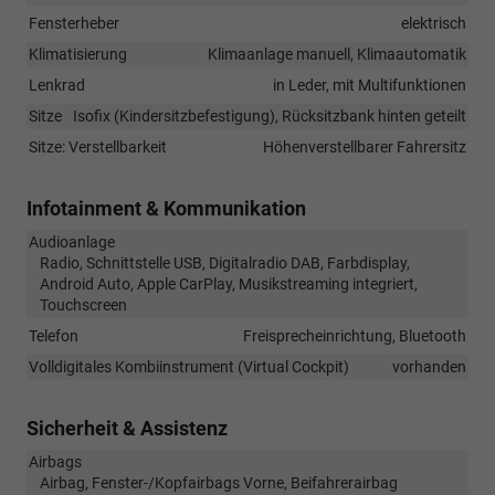
Fensterheber
elektrisch
Klimatisierung
Klimaanlage manuell, Klimaautomatik
Lenkrad
in Leder, mit Multifunktionen
Sitze
Isofix (Kindersitzbefestigung), Rücksitzbank hinten geteilt
Sitze: Verstellbarkeit
Höhenverstellbarer Fahrersitz
Infotainment & Kommunikation
Audioanlage
Radio, Schnittstelle USB, Digitalradio DAB, Farbdisplay,
Android Auto, Apple CarPlay, Musikstreaming integriert,
Touchscreen
Telefon
Freisprecheinrichtung, Bluetooth
Volldigitales Kombiinstrument (Virtual Cockpit)
vorhanden
Sicherheit & Assistenz
Airbags
Airbag, Fenster-/Kopfairbags Vorne, Beifahrerairbag