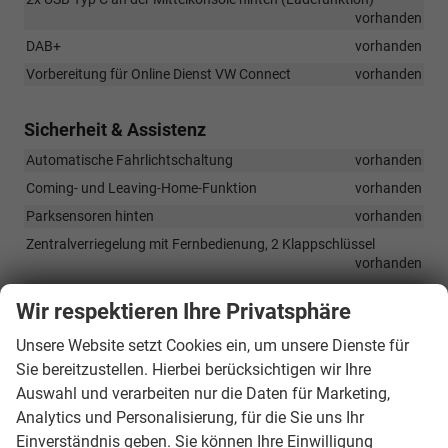
vorhanden
DAB+
vorhanden
Vorbereitung für Online Dienst VW Connect
vorhanden
Sicherheit & Assistenz
Automatische Fahrlichtschaltung
vorhanden
Coming- und Leaving-Home-Funktion
vorhanden
Parksensoren hinten
vorhanden
Zentralverriegelung mit Fernbedienung, 2 Klappschlüssel
vorhanden
Airbagsystem: Fahrer- und Beifahrerairbag, Beifahrerairbg
Wir respektieren Ihre Privatsphäre
deaktivierbar, Seitenairbag, Center-Airbag, Kopfairbag vorn und
hinten
vorhanden
Unsere Website setzt Cookies ein, um unsere Dienste für
Elektronisches Stabilisierungssystem (ESC)
vorhanden
Sie bereitzustellen. Hierbei berücksichtigen wir Ihre
Antischlupfregelung (ASR)
vorhanden
Auswahl und verarbeiten nur die Daten für Marketing,
Antiblockiersystem (ABS)
vorhanden
Analytics und Personalisierung, für die Sie uns Ihr
Einverständnis geben. Sie können Ihre Einwilligung
Bremskraftverteilung, elektronisch (EBV)
vorhanden