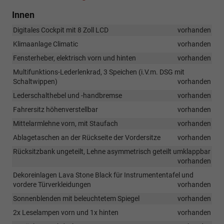
Innen
Digitales Cockpit mit 8 Zoll LCD
vorhanden
Klimaanlage Climatic
vorhanden
Fensterheber, elektrisch vorn und hinten
vorhanden
Multifunktions-Lederlenkrad, 3 Speichen (i.V.m. DSG mit
Schaltwippen)
vorhanden
Lederschalthebel und -handbremse
vorhanden
Fahrersitz höhenverstellbar
vorhanden
Mittelarmlehne vorn, mit Staufach
vorhanden
Ablagetaschen an der Rückseite der Vordersitze
vorhanden
Rücksitzbank ungeteilt, Lehne asymmetrisch geteilt umklappbar
vorhanden
Dekoreinlagen Lava Stone Black für Instrumententafel und
vordere Türverkleidungen
vorhanden
Sonnenblenden mit beleuchtetem Spiegel
vorhanden
2x Leselampen vorn und 1x hinten
vorhanden