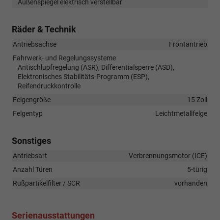
Außenspiegel elektrisch verstellbar
Räder & Technik
Antriebsachse
Frontantrieb
Fahrwerk- und Regelungssysteme
Antischlupfregelung (ASR), Differentialsperre (ASD),
Elektronisches Stabilitäts-Programm (ESP),
Reifendruckkontrolle
Felgengröße
15 Zoll
Felgentyp
Leichtmetallfelge
Sonstiges
Antriebsart
Verbrennungsmotor (ICE)
Anzahl Türen
5-türig
Rußpartikelfilter / SCR
vorhanden
Serienausstattungen