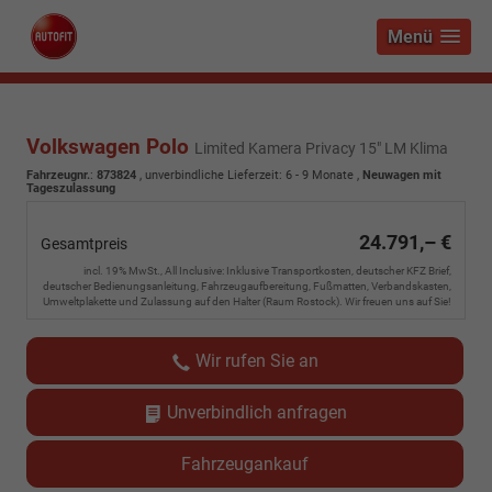
Menü
Volkswagen Polo
Limited Kamera Privacy 15" LM Klima
Fahrzeugnr.
:
873824
, unverbindliche Lieferzeit: 6 - 9 Monate ,
Neuwagen mit
Tageszulassung
24.791,– €
Gesamtpreis
incl. 19% MwSt., All Inclusive: Inklusive Transportkosten, deutscher KFZ Brief,
deutscher Bedienungsanleitung, Fahrzeugaufbereitung, Fußmatten, Verbandskasten,
Umweltplakette und Zulassung auf den Halter (Raum Rostock). Wir freuen uns auf Sie!
Wir rufen Sie an
Unverbindlich anfragen
Fahrzeugankauf