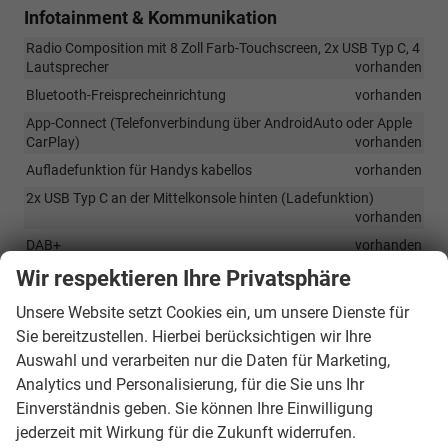
Infotainment & Kommunikation
Radio Composition mit 8 Zoll Farb-Touchscreen, 2x USB Typ C, 4
Lautsprecher
vorhanden
Bluetooth-Freisprecheinrichtung
vorhanden
App-Connect (Telefonverbindung über AndroidAuto oder Apple
CarPlay)
vorhanden
Aufladefunktion für Handys kabellos
vorhanden
2x USB Typ C an der Mittelkonsole hinten (Ladefunktion)
vorhanden
DAB+
vorhanden
Vorbereitung für Online Dienst VW Connect
vorhanden
Wir respektieren Ihre Privatsphäre
Unsere Website setzt Cookies ein, um unsere Dienste für
Sicherheit & Assistenz
Sie bereitzustellen. Hierbei berücksichtigen wir Ihre
Airbagsystem: Fahrer- und Beifahrerairbag, Beifahrerairbg
Auswahl und verarbeiten nur die Daten für Marketing,
deaktivierbar, Seitenairbag, Center-Airbag, Kopfairbag vorn und
Analytics und Personalisierung, für die Sie uns Ihr
hinten
vorhanden
Einverständnis geben. Sie können Ihre Einwilligung
Elektronisches Stabilisierungssystem (ESC)
vorhanden
jederzeit mit Wirkung für die Zukunft widerrufen.