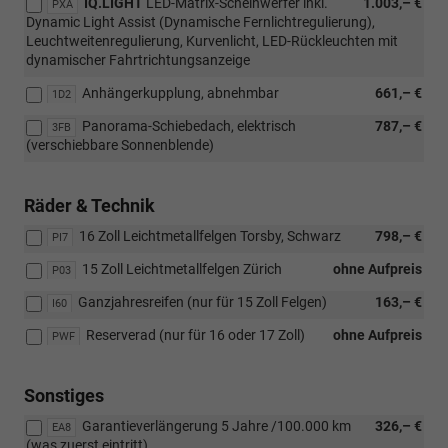
IQ.LIGHT
LED-Matrix-Scheinwerfer inkl.
1.003,– €
PXA
Dynamic Light Assist (Dynamische Fernlichtregulierung),
Leuchtweitenregulierung, Kurvenlicht, LED-Rückleuchten mit
dynamischer Fahrtrichtungsanzeige
Anhängerkupplung, abnehmbar
661,– €
1D2
Panorama-Schiebedach, elektrisch
787,– €
3FB
(verschiebbare Sonnenblende)
Räder & Technik
16 Zoll Leichtmetallfelgen Torsby, Schwarz
798,– €
PI7
15 Zoll Leichtmetallfelgen Zürich
ohne Aufpreis
P03
Ganzjahresreifen (nur für 15 Zoll Felgen)
163,– €
I60
Reserverad (nur für 16 oder 17 Zoll)
ohne Aufpreis
PWF
Sonstiges
Garantieverlängerung 5 Jahre /100.000 km
326,– €
EA8
(was zuerst eintritt)