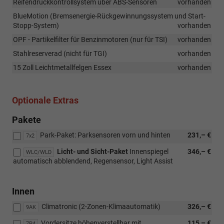
Reifendruckkontrollsystem über ABS-Sensoren
vorhanden
BlueMotion (Bremsenergie-Rückgewinnungssystem und Start-
Stopp-System)
vorhanden
OPF - Partikelfilter für Benzinmotoren (nur für TSI)
vorhanden
Stahlreserverad (nicht für TGI)
vorhanden
15 Zoll Leichtmetallfelgen Essex
vorhanden
Optionale Extras
Pakete
Park-Paket: Parksensoren vorn und hinten
231,– €
7x2
Licht- und Sicht-Paket
Innenspiegel
346,– €
WLC/WLD
automatisch abblendend, Regensensor, Light Assist
Innen
Climatronic (2-Zonen-Klimaautomatik)
326,– €
9AK
Vordersitze höhenverstellbar mit
115,– €
7P4