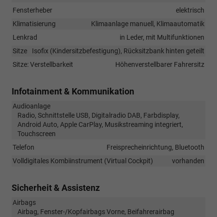
Fensterheber
elektrisch
Klimatisierung
Klimaanlage manuell, Klimaautomatik
Lenkrad
in Leder, mit Multifunktionen
Sitze
Isofix (Kindersitzbefestigung), Rücksitzbank hinten geteilt
Sitze: Verstellbarkeit
Höhenverstellbarer Fahrersitz
Infotainment & Kommunikation
Audioanlage
Radio, Schnittstelle USB, Digitalradio DAB, Farbdisplay,
Android Auto, Apple CarPlay, Musikstreaming integriert,
Touchscreen
Telefon
Freisprecheinrichtung, Bluetooth
Volldigitales Kombiinstrument (Virtual Cockpit)
vorhanden
Sicherheit & Assistenz
Airbags
Airbag, Fenster-/Kopfairbags Vorne, Beifahrerairbag