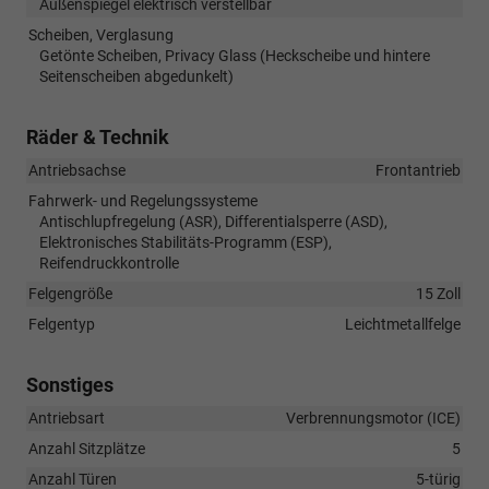
Außenspiegel elektrisch verstellbar
Scheiben, Verglasung
Getönte Scheiben, Privacy Glass (Heckscheibe und hintere
Seitenscheiben abgedunkelt)
Räder & Technik
Antriebsachse
Frontantrieb
Fahrwerk- und Regelungssysteme
Antischlupfregelung (ASR), Differentialsperre (ASD),
Elektronisches Stabilitäts-Programm (ESP),
Reifendruckkontrolle
Felgengröße
15 Zoll
Felgentyp
Leichtmetallfelge
Sonstiges
Antriebsart
Verbrennungsmotor (ICE)
Anzahl Sitzplätze
5
Anzahl Türen
5-türig