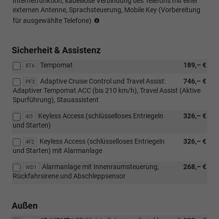
Internetfunktion, kabelllose Verbindung des Telefons mit einer
externen Antenne, Sprachsteuerung, Mobile Key (Vorbereitung
Sprachsteuerung
für ausgewählte Telefone)
und
Navigation
nur
Sicherheit & Assistenz
in
Tempomat
189,– €
ausgewählten
8T6
Sprachen
Adaptive Cruise Control und Travel Assist:
746,– €
PF3
Adaptiver Tempomat ACC (bis 210 km/h), Travel Assist (Aktive
Spurführung), Stauassistent
Keyless Access (schlüsselloses Entriegeln
326,– €
4I3
und Starten)
Keyless Access (schlüsselloses Entriegeln
326,– €
4F2
und Starten) mit Alarmanlage
Alarmanlage mit Innenraumsteuerung,
268,– €
WD1
Rückfahrsirene und Abschleppsensor
Außen