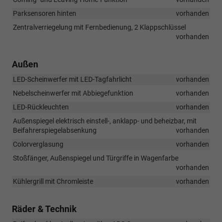
des
Parksensoren hinten
vorhanden
Fahrzeugs
im
Zentralverriegelung mit Fernbedienung, 2 Klappschlüssel
Falle
vorhanden
eines
drohenden
Frontalzusamme
Außen
LED-Scheinwerfer mit LED-Tagfahrlicht
vorhanden
Nebelscheinwerfer mit Abbiegefunktion
vorhanden
LED-Rückleuchten
vorhanden
Außenspiegel elektrisch einstell-, anklapp- und beheizbar, mit
Beifahrerspiegelabsenkung
vorhanden
Colorverglasung
vorhanden
Stoßfänger, Außenspiegel und Türgriffe in Wagenfarbe
vorhanden
Kühlergrill mit Chromleiste
vorhanden
Räder & Technik