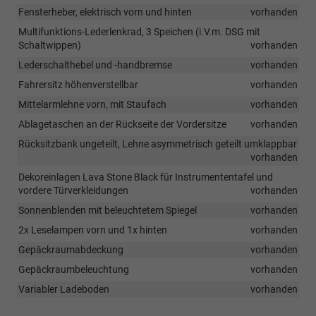
Fensterheber, elektrisch vorn und hinten
vorhanden
Multifunktions-Lederlenkrad, 3 Speichen (i.V.m. DSG mit
Schaltwippen)
vorhanden
Lederschalthebel und -handbremse
vorhanden
Fahrersitz höhenverstellbar
vorhanden
Mittelarmlehne vorn, mit Staufach
vorhanden
Ablagetaschen an der Rückseite der Vordersitze
vorhanden
Rücksitzbank ungeteilt, Lehne asymmetrisch geteilt umklappbar
vorhanden
Dekoreinlagen Lava Stone Black für Instrumententafel und
vordere Türverkleidungen
vorhanden
Sonnenblenden mit beleuchtetem Spiegel
vorhanden
2x Leselampen vorn und 1x hinten
vorhanden
Gepäckraumabdeckung
vorhanden
Gepäckraumbeleuchtung
vorhanden
Variabler Ladeboden
vorhanden