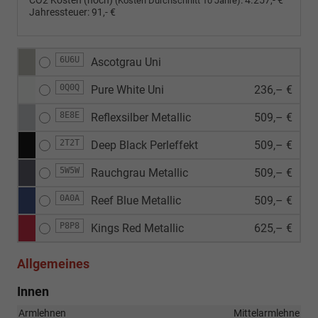
CO2 Kosten (hoch)
:
4.257,- €
(Kosten Durchschnitt 10 Jahre)
Jahressteuer:
91,- €
6U6U
Ascotgrau Uni
0Q0Q
Pure White Uni
236,– €
8E8E
Reflexsilber Metallic
509,– €
2T2T
Deep Black Perleffekt
509,– €
5W5W
Rauchgrau Metallic
509,– €
0A0A
Reef Blue Metallic
509,– €
P8P8
Kings Red Metallic
625,– €
Allgemeines
Innen
Armlehnen
Mittelarmlehne