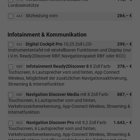
Lordosenstütze
Sitzheizung vorn
284,– €
4A3
Infotainment & Kommunikation
Digital Cockpit Pro
10,25 Zoll LCD-
299,– €
9S0
Instrumententafel mit einstellbaren Funktionen und Display (nur
i.V.m. Ready2Discover RBP, Navigationspaket RBF oder RCC)
Infotainment Ready2Discover 8
8 Zoll Farb-
378,– €
RBP
Tochscreen, 6 Lautsprecher vorn und hinten, App Connect
Wireless, Möglichkeit der zusätzlichen Navigationsaktivierung,
Streaming & Internetfunktion
Navigation Discover Media
mit 8 Zoll Farb-
887,– €
RBF
Touchscreen, 6 Lautsprecher vorn und hinten,
Verkehrszeichenerkennung, App-Connect Wireless, Streaming &
Internetfunktion
Navigation Discover Pro
mit 9,2 Zoll Farb-
1.643,– €
RCC
Touchscreen, 6 Lautsprecher vorn und hinten,
Verkehrszeichenerkennung, App-Connect Wireless, Streaming &