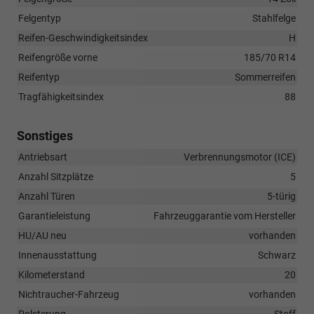
Felgentyp
Stahlfelge
Reifen-Geschwindigkeitsindex
H
Reifengröße vorne
185/70 R14
Reifentyp
Sommerreifen
Tragfähigkeitsindex
88
Sonstiges
Antriebsart
Verbrennungsmotor (ICE)
Anzahl Sitzplätze
5
Anzahl Türen
5-türig
Garantieleistung
Fahrzeuggarantie vom Hersteller
HU/AU neu
vorhanden
Innenausstattung
Schwarz
Kilometerstand
20
Nichtraucher-Fahrzeug
vorhanden
Polsterung
Stoff