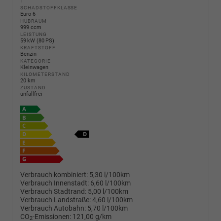
1
SCHADSTOFFKLASSE
Euro 6
HUBRAUM
999 ccm
LEISTUNG
59 kW (80 PS)
KRAFTSTOFF
Benzin
KATEGORIE
Kleinwagen
KILOMETERSTAND
20 km
ZUSTAND
unfallfrei
Verbrauch kombiniert:
5,30 l/100km
Verbrauch Innenstadt:
6,60 l/100km
Verbrauch Stadtrand:
5,00 l/100km
Verbrauch Landstraße:
4,60 l/100km
Verbrauch Autobahn:
5,70 l/100km
CO
-Emissionen:
121,00 g/km
2