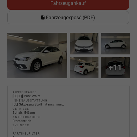
Fahrzeugankauf
Fahrzeugexposé (PDF)
+11
AUSSENFARBE
[0Q0Q] Pure White
INNENAUSSTATTUNG
[EL] Sitzbezug Stoff Titanschwarz
GETRIEBE
Schalt. 5-Gang
ANTRIEBSACHSE
Frontantrieb
ZYLINDER
3
PARTIKELFILTER