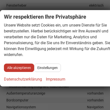
Fensterheber
elektrisch
Innenraumfilter
vorhanden
Wir respektieren Ihre Privatsphäre
Klimatisierung
Klimaanlage manuell
Unsere Website setzt Cookies ein, um unsere Dienste für Sie
Laderaumabdeckung
vorhanden
bereitzustellen. Hierbei berücksichtigen wir Ihre Auswahl und
Lenkrad
höhenverstellbar, mit Multifunktionen
verarbeiten nur die Daten für Marketing, Analytics und
Sitze
Personalisierung, für die Sie uns Ihr Einverständnis geben. Si
Isofix (Kindersitzbefestigung), Sitzheizung, Isofix Beifahrersitz
können Ihre Einwilligung jederzeit mit Wirkung für die Zukunf
Sitze: Verstellbarkeit
Höhenverstellbarer Fahrersitz
widerrufen.
Infotainment & Kommunikation
Alle akzeptieren
Einstellungen
Audioanlage
Radio/MP3-Player, Radio, Schnittstelle MP3, Schnittstelle USB,
Datenschutzerklärung
Impressum
Digitalradio DAB, Farbdisplay, Android Auto, Apple CarPlay,
Musikstreaming integriert, Touchscreen
Außentemperaturanzeige
vorhanden
Bordcomputer
vorhanden
Navigationssystem
Navigation