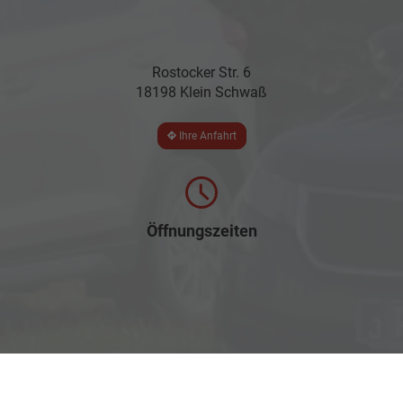
Rostocker Str. 6
18198 Klein Schwaß
Ihre Anfahrt
Öffnungszeiten