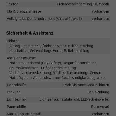
Telefon
Freisprecheinrichtung, Bluetooth
Uhr & Drehzahlmesser
vorhanden
Volldigitales Kombiinstrument (Virtual Cockpit)
vorhanden
Sicherheit & Assistenz
Airbags
Airbag, Fenster-/Kopfairbags Vorne, Beifahrerairbag
abschaltbar, Seitenairbags Vorne, Beifahrerairbag
Assistenzsysteme
Notbremsassistent (City-Safety), Berganfahrassistent,
Spurhalteassistent, Fußgängererkennung,
Verkehrzeichenerkennung, Müdigkeitserkennungs-Sensor,
Notrufsystem, Abstandswarner, Geschwindigkeitsbegrenzer
Einparkhilfe
Park Distance Control hinten
Lenkung
Servolenkung
Lichttechnik
Lichtsensor, Tagfahrlicht, LED-Scheinwerfer
Pannenhilfe
Reserverad
Start/Stop-Automatik
vorhanden