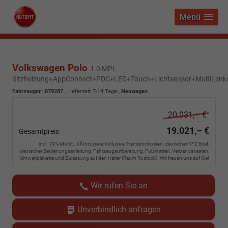
Menü
Volkswagen Polo
1.0 MPI
Sitzheizung+AppConnect+PDC+LED+Touch+Lichtsensor+MultiLenk
Fahrzeugnr.
:
879287
,
Lieferzeit 7-14 Tage
,
Neuwagen
20.031,– €
19.021,– €
Gesamtpreis
incl. 19% MwSt., All Inclusive: Inklusive Transportkosten, deutscher KFZ Brief,
deutscher Bedienungsanleitung, Fahrzeugaufbereitung, Fußmatten, Verbandskasten,
Umweltplakette und Zulassung auf den Halter (Raum Rostock). Wir freuen uns auf Sie!
Wir rufen Sie an
Unverbindlich anfragen