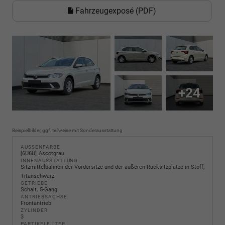
Fahrzeugexposé (PDF)
+24
Beispielbilder, ggf. teilweise mit Sonderausstattung
AUSSENFARBE
6U6U
Ascotgrau
INNENAUSSTATTUNG
Sitzmittelbahnen der Vordersitze und der äußeren Rücksitzplätze in Stoff,
Titanschwarz
GETRIEBE
Schalt. 5-Gang
ANTRIEBSACHSE
Frontantrieb
ZYLINDER
3
PARTIKELFILTER