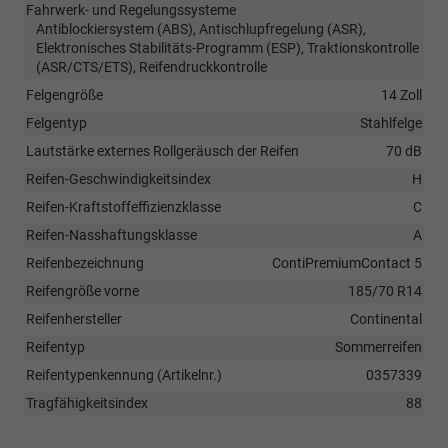
Fahrwerk- und Regelungssysteme
Antiblockiersystem (ABS), Antischlupfregelung (ASR),
Elektronisches Stabilitäts-Programm (ESP), Traktionskontrolle
(ASR/CTS/ETS), Reifendruckkontrolle
Felgengröße
14 Zoll
Felgentyp
Stahlfelge
Lautstärke externes Rollgeräusch der Reifen
70 dB
Reifen-Geschwindigkeitsindex
H
Reifen-Kraftstoffeffizienzklasse
C
Reifen-Nasshaftungsklasse
A
Reifenbezeichnung
ContiPremiumContact 5
Reifengröße vorne
185/70 R14
Reifenhersteller
Continental
Reifentyp
Sommerreifen
Reifentypenkennung (Artikelnr.)
0357339
Tragfähigkeitsindex
88