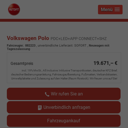
Menü
Volkswagen Polo
PDC+LED+APP CONNECT+SHZ
Fahrzeugnr.
:
882223
, unverbindliche Lieferzeit: SOFORT ,
Neuwagen mit
Tageszulassung
19.671,– €
Gesamtpreis
incl. 19% MwSt., All Inclusive: Inklusive Transportkosten, deutscher KFZ Brief,
deutscher Bedienungsanleitung, Fahrzeugaufbereitung, Fußmatten, Verbandskasten,
Umweltplakette und Zulassung auf den Halter (Raum Rostock). Wir freuen uns auf Sie!
Wir rufen Sie an
Unverbindlich anfragen
Fahrzeugankauf