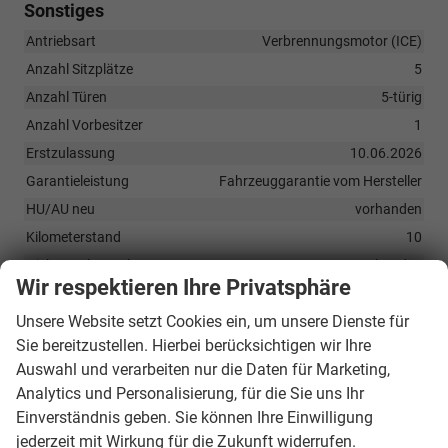
Sonstiges
Antriebsart
Verbrennungsmotor (ICE)
Anzahl Sitzplätze
5
Anzahl Türen
5-türig
Anzahl Vorbesitzer
1
Erstzulassung
10.06.2026
Garantieleistung
Fahrzeuggarantie vom Hersteller
HU/AU neu
vorhanden
Kilometerstand
10
Nichtraucher-Fahrzeug
vorhanden
Wir respektieren Ihre Privatsphäre
Polsterung
Stoff
Unsere Website setzt Cookies ein, um unsere Dienste für
Qualitätssiegel
BVFK-Siegel
Sie bereitzustellen. Hierbei berücksichtigen wir Ihre
Rußpartikelfilter / SCR
vorhanden
Auswahl und verarbeiten nur die Daten für Marketing,
Zustand
unfallfrei
Analytics und Personalisierung, für die Sie uns Ihr
Zustand, Aussehen
1, sehr gut
Einverständnis geben. Sie können Ihre Einwilligung
Zustand, Beschaffenheit
Scheckheftgepflegt
jederzeit mit Wirkung für die Zukunft widerrufen.