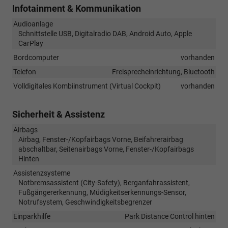
Infotainment & Kommunikation
Audioanlage
Schnittstelle USB, Digitalradio DAB, Android Auto, Apple
CarPlay
Bordcomputer
vorhanden
Telefon
Freisprecheinrichtung, Bluetooth
Volldigitales Kombiinstrument (Virtual Cockpit)
vorhanden
Sicherheit & Assistenz
Airbags
Airbag, Fenster-/Kopfairbags Vorne, Beifahrerairbag
abschaltbar, Seitenairbags Vorne, Fenster-/Kopfairbags
Hinten
Assistenzsysteme
Notbremsassistent (City-Safety), Berganfahrassistent,
Fußgängererkennung, Müdigkeitserkennungs-Sensor,
Notrufsystem, Geschwindigkeitsbegrenzer
Einparkhilfe
Park Distance Control hinten