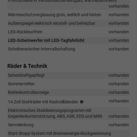
Frontscheibe in Verbundsicherheitsglas, wärmedämmend
vorhanden
Wärmeschutzverglasung grün, seitlich und hinten
vorhanden
Außenspiegel elektrisch einstell- und beheizbar
vorhanden
LED-Rückleuchten
vorhanden
LED-Scheinwerfer mit LED-Tagfahrlicht
vorhanden
Scheibenwischer-Intervallschaltung
vorhanden
Räder & Technik
Scheckheftgepflegt
vorhanden
Sommerreifen
vorhanden
Reifenkontrollanzeige
vorhanden
(Bereifung
vorhanden
14 Zoll Stahlräder mit Radvollblenden
185/70
Elektronisches Stabilisierungsprogramm mit
R14))
Gegenlenkunterstützung, ABS, ASR, EDS und MSR
vorhanden
Servolenkung
vorhanden
Start-Stopp-System mit Bremsenergie-Rückgewinnung