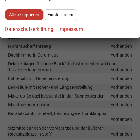
Zustand, Fahrfähigkeit
fahrtauglich
Alle akzeptieren
Einstellungen
Serienausstattungen
Datenschutzerklärung
Impressum
Innen
Nichtraucherfahrzeug
vorhanden
Dachhimmel in Ceramique
vorhanden
Dekoreinlagen "Licorice Black" für Instrumententafel und
Türverkleidungen vorn
vorhanden
Fahrersitz mit Höheneinstellung
vorhanden
Lenksäule mit Höhen- und Längseinstellung
vorhanden
Make-up-Spiegel beleuchtet in den Sonnenblenden
vorhanden
Multifunktionslenkrad
vorhanden
Rücksitzbank ungeteilt, Lehne ungeteilt umklappbar
vorhanden
Sitzmittelbahnen der Vordersitze und der äußeren
Rücksitzplätze in Stoff
vorhanden