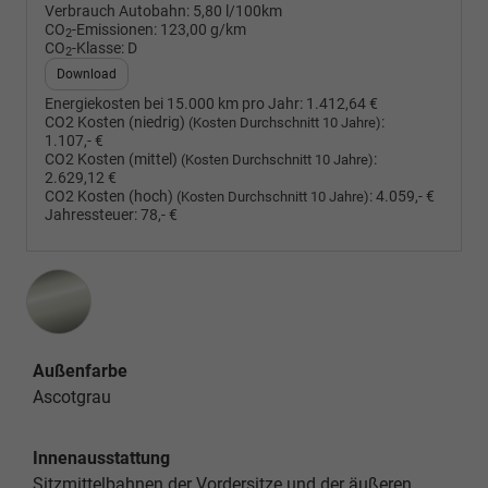
Verbrauch Autobahn:
5,80 l/100km
CO
-Emissionen:
123,00 g/km
2
CO
-Klasse:
D
2
Download
Energiekosten bei 15.000 km pro Jahr:
1.412,64 €
CO2 Kosten (niedrig)
:
(Kosten Durchschnitt 10 Jahre)
1.107,- €
CO2 Kosten (mittel)
:
(Kosten Durchschnitt 10 Jahre)
2.629,12 €
CO2 Kosten (hoch)
:
4.059,- €
(Kosten Durchschnitt 10 Jahre)
Jahressteuer:
78,- €
Außenfarbe
Ascotgrau
Innenausstattung
Sitzmittelbahnen der Vordersitze und der äußeren