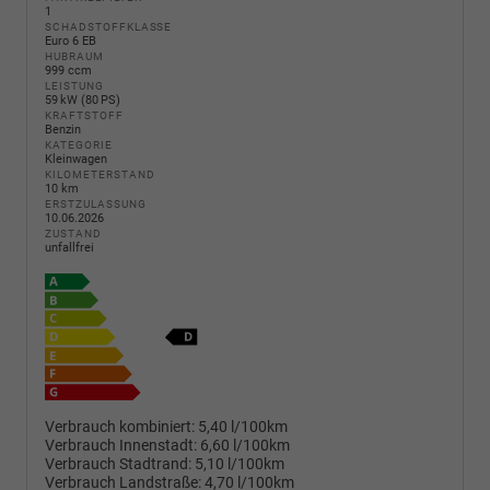
1
SCHADSTOFFKLASSE
Euro 6 EB
HUBRAUM
999 ccm
LEISTUNG
59 kW (80 PS)
KRAFTSTOFF
Benzin
KATEGORIE
Kleinwagen
KILOMETERSTAND
10 km
ERSTZULASSUNG
10.06.2026
ZUSTAND
unfallfrei
Verbrauch kombiniert:
5,40 l/100km
Verbrauch Innenstadt:
6,60 l/100km
Verbrauch Stadtrand:
5,10 l/100km
Verbrauch Landstraße:
4,70 l/100km