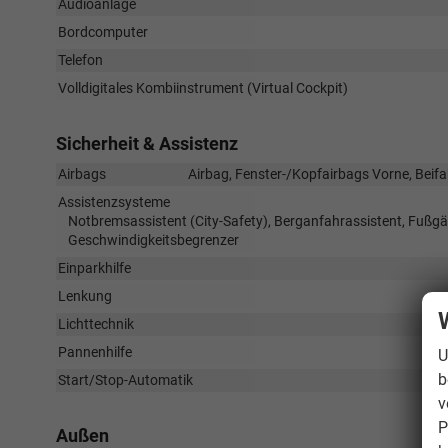
Audioanlage
Bordcomputer
Telefon
Volldigitales Kombiinstrument (Virtual Cockpit)
Sicherheit & Assistenz
Airbags
Airbag, Fenster-/Kopfairbags Vorne, Beifa
Assistenzsysteme
Notbremsassistent (City-Safety), Berganfahrassistent, Fuß
Geschwindigkeitsbegrenzer
Einparkhilfe
Lenkung
Lichttechnik
Pannenhilfe
U
b
Start/Stop-Automatik
v
P
Außen