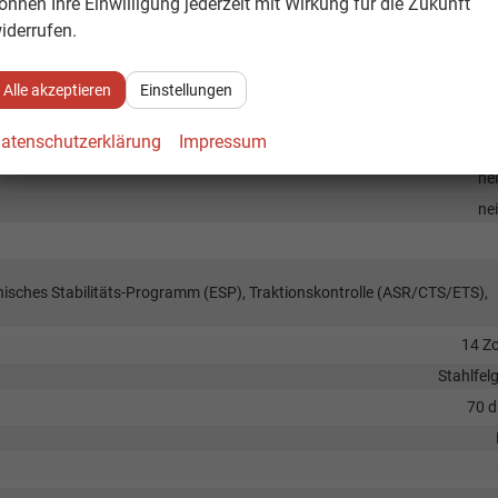
önnen Ihre Einwilligung jederzeit mit Wirkung für die Zukunft
Außenspiegel beheizbar, Außenspiegel elektrisch verstellb
iderrufen.
Wärmeschutzgl
Alle akzeptieren
Einstellungen
atenschutzerklärung
Impressum
Frontantri
ne
ne
onisches Stabilitäts-Programm (ESP), Traktionskontrolle (ASR/CTS/ETS),
14 Zo
Stahlfel
70 