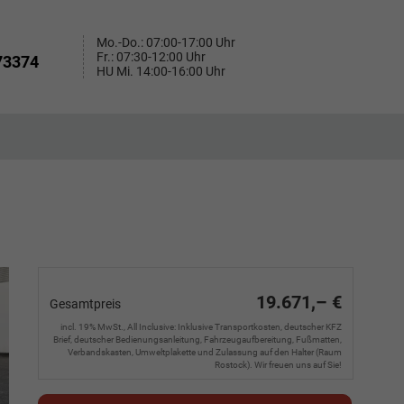
Mo.-Do.: 07:00-17:00 Uhr
Fr.: 07:30-12:00 Uhr
73374
HU Mi. 14:00-16:00 Uhr
19.671,– €
Gesamtpreis
incl. 19% MwSt., All Inclusive: Inklusive Transportkosten, deutscher KFZ
Brief, deutscher Bedienungsanleitung, Fahrzeugaufbereitung, Fußmatten,
Verbandskasten, Umweltplakette und Zulassung auf den Halter (Raum
Rostock). Wir freuen uns auf Sie!