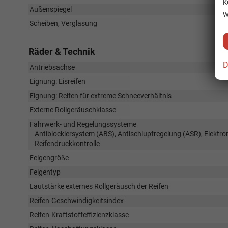
k
Außenspiegel
w
Scheiben, Verglasung
Räder & Technik
D
Antriebsachse
Eignung: Eisreifen
Eignung: Reifen für extreme Schneeverhältnis
Externe Rollgeräuschklasse
Fahrwerk- und Regelungssysteme
Antiblockiersystem (ABS), Antischlupfregelung (ASR), Elektr
Reifendruckkontrolle
Felgengröße
Felgentyp
Lautstärke externes Rollgeräusch der Reifen
Reifen-Geschwindigkeitsindex
Reifen-Kraftstoffeffizienzklasse