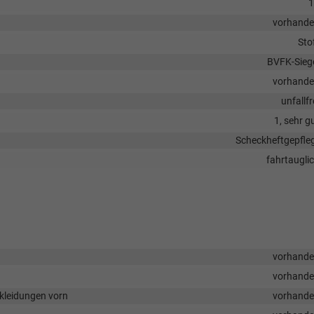
1
vorhand
Sto
BVFK-Sieg
vorhand
unfallfr
1, sehr g
Scheckheftgepfle
fahrtaugli
vorhand
vorhand
rkleidungen vorn
vorhand