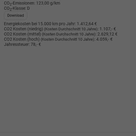
CO
-Emissionen:
123,00 g/km
2
CO
-Klasse:
D
2
Download
Energiekosten bei 15.000 km pro Jahr:
1.412,64 €
CO2 Kosten (niedrig)
:
1.107,- €
(Kosten Durchschnitt 10 Jahre)
CO2 Kosten (mittel)
:
2.629,12 €
(Kosten Durchschnitt 10 Jahre)
CO2 Kosten (hoch)
:
4.059,- €
(Kosten Durchschnitt 10 Jahre)
Jahressteuer:
78,- €