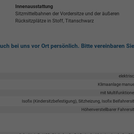
Innenausstattung
Sitzmittelbahnen der Vordersitze und der äußeren
Rücksitzplätze in Stoff, Titanschwarz
ch bei uns vor Ort persönlich. Bitte vereinbaren Si
elektris
Klimaanlage manue
mit Multifunktion
Isofix (Kindersitzbefestigung), Sitzheizung, Isofix Beifahrersi
Höhenverstellbarer Fahrersi