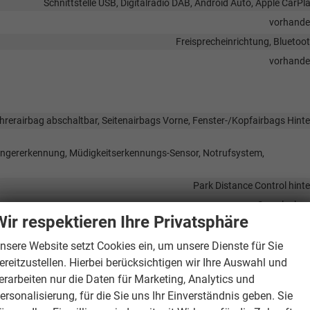
Schnittstelle USB, Digitalradio DAB, Android Auto, Apple CarPl
vorhand
Freisprecheinrichtung, Bluetoo
vorhand
hrerairbag abschaltbar, Seitenairbags Vorne, Fenster-/Kopfairbags Hint
gängererkennung, Müdigkeitserkennungs-Sensor, Notrufsystem,
Park Distance Control hint
Servolenku
Wir respektieren Ihre Privatsphäre
Lichtsensor, LED-Rückleuchten, LED-Scheinwerfer, LED-Tagfahrlic
Reserver
nsere Website setzt Cookies ein, um unsere Dienste für Sie
ereitzustellen. Hierbei berücksichtigen wir Ihre Auswahl und
vorhand
erarbeiten nur die Daten für Marketing, Analytics und
ersonalisierung, für die Sie uns Ihr Einverständnis geben. Sie