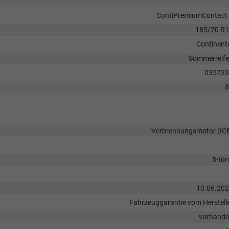
ContiPremiumContact
185/70 R
Continent
Sommerreif
035733
8
Verbrennungsmotor (IC
5-tür
10.06.20
Fahrzeuggarantie vom Herstell
vorhand