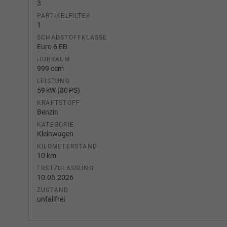
3
PARTIKELFILTER
1
SCHADSTOFFKLASSE
Euro 6 EB
HUBRAUM
999 ccm
LEISTUNG
59 kW (80 PS)
KRAFTSTOFF
Benzin
KATEGORIE
Kleinwagen
KILOMETERSTAND
10 km
ERSTZULASSUNG
10.06.2026
ZUSTAND
unfallfrei