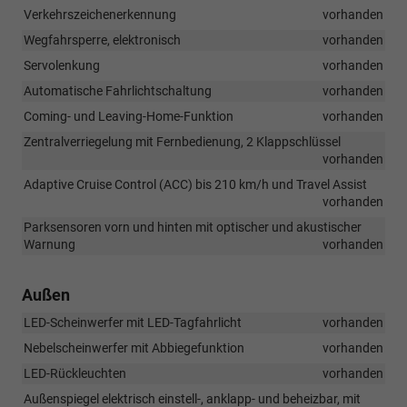
dem
Verkehrszeichenerkennung
vorhanden
Fahrzeug
Wegfahrsperre, elektronisch
und
vorhanden
ein
Servolenkung
vorhanden
System
Automatische Fahrlichtschaltung
vorhanden
zur
Notbremsung
Coming- und Leaving-Home-Funktion
vorhanden
des
Zentralverriegelung mit Fernbedienung, 2 Klappschlüssel
Fahrzeugs
vorhanden
im
Falle
Adaptive Cruise Control (ACC) bis 210 km/h und Travel Assist
eines
vorhanden
drohenden
Parksensoren vorn und hinten mit optischer und akustischer
Frontalzusamme
Warnung
vorhanden
Außen
LED-Scheinwerfer mit LED-Tagfahrlicht
vorhanden
Nebelscheinwerfer mit Abbiegefunktion
vorhanden
LED-Rückleuchten
vorhanden
Außenspiegel elektrisch einstell-, anklapp- und beheizbar, mit