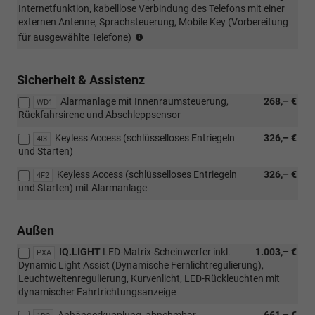
Internetfunktion, kabelllose Verbindung des Telefons mit einer
externen Antenne, Sprachsteuerung, Mobile Key (Vorbereitung
Sprachsteuerung
für ausgewählte Telefone)
und
Navigation
nur
Sicherheit & Assistenz
in
Alarmanlage mit Innenraumsteuerung,
268,– €
ausgewählten
WD1
Rückfahrsirene und Abschleppsensor
Sprachen
Keyless Access (schlüsselloses Entriegeln
326,– €
4I3
und Starten)
Keyless Access (schlüsselloses Entriegeln
326,– €
4F2
und Starten) mit Alarmanlage
Außen
IQ.LIGHT
LED-Matrix-Scheinwerfer inkl.
1.003,– €
PXA
Dynamic Light Assist (Dynamische Fernlichtregulierung),
Leuchtweitenregulierung, Kurvenlicht, LED-Rückleuchten mit
dynamischer Fahrtrichtungsanzeige
Anhängerkupplung, abnehmbar
661,– €