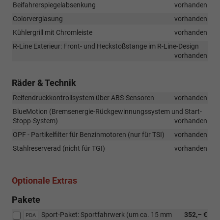
Beifahrerspiegelabsenkung
vorhanden
Colorverglasung
vorhanden
Kühlergrill mit Chromleiste
vorhanden
R-Line Exterieur: Front- und Heckstoßstange im R-Line-Design
vorhanden
Räder & Technik
Reifendruckkontrollsystem über ABS-Sensoren
vorhanden
BlueMotion (Bremsenergie-Rückgewinnungssystem und Start-
Stopp-System)
vorhanden
OPF - Partikelfilter für Benzinmotoren (nur für TSI)
vorhanden
Stahlreserverad (nicht für TGI)
vorhanden
Optionale Extras
Pakete
Sport-Paket: Sportfahrwerk (um ca. 15 mm
352,– €
PDA