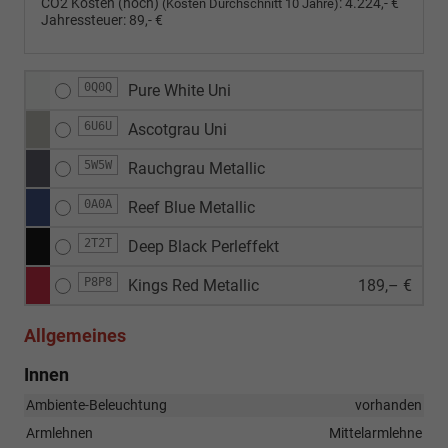
CO2 Kosten (hoch)
:
4.224,- €
(Kosten Durchschnitt 10 Jahre)
Jahressteuer:
89,- €
0Q0Q
Pure White Uni
6U6U
Ascotgrau Uni
5W5W
Rauchgrau Metallic
0A0A
Reef Blue Metallic
2T2T
Deep Black Perleffekt
P8P8
Kings Red Metallic
189,– €
Allgemeines
Innen
Ambiente-Beleuchtung
vorhanden
Armlehnen
Mittelarmlehne