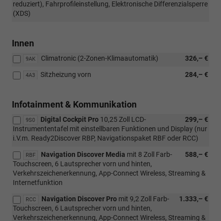
reduziert), Fahrprofileinstellung, Elektronische Differenzialsperre
(XDS)
Innen
Climatronic (2-Zonen-Klimaautomatik)
326,– €
9AK
Sitzheizung vorn
284,– €
4A3
Infotainment & Kommunikation
Digital Cockpit Pro
10,25 Zoll LCD-
299,– €
9S0
Instrumententafel mit einstellbaren Funktionen und Display (nur
i.V.m. Ready2Discover RBP, Navigationspaket RBF oder RCC)
Navigation Discover Media
mit 8 Zoll Farb-
588,– €
RBF
Touchscreen, 6 Lautsprecher vorn und hinten,
Verkehrszeichenerkennung, App-Connect Wireless, Streaming &
Internetfunktion
Navigation Discover Pro
mit 9,2 Zoll Farb-
1.333,– €
RCC
Touchscreen, 6 Lautsprecher vorn und hinten,
Verkehrszeichenerkennung, App-Connect Wireless, Streaming &