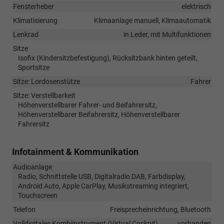
Fensterheber
elektrisch
Klimatisierung
Klimaanlage manuell, Klimaautomatik
Lenkrad
in Leder, mit Multifunktionen
Sitze
Isofix (Kindersitzbefestigung), Rücksitzbank hinten geteilt,
Sportsitze
Sitze: Lordosenstütze
Fahrer
Sitze: Verstellbarkeit
Höhenverstellbarer Fahrer- und Beifahrersitz,
Höhenverstellbarer Beifahrersitz, Höhenverstellbarer
Fahrersitz
Infotainment & Kommunikation
Audioanlage
Radio, Schnittstelle USB, Digitalradio DAB, Farbdisplay,
Android Auto, Apple CarPlay, Musikstreaming integriert,
Touchscreen
Telefon
Freisprecheinrichtung, Bluetooth
Volldigitales Kombiinstrument (Virtual Cockpit)
vorhanden