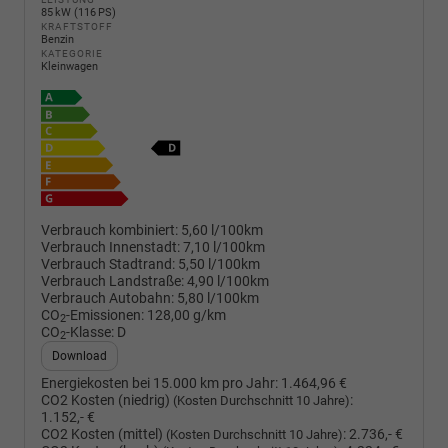
85 kW (116 PS)
KRAFTSTOFF
Benzin
KATEGORIE
Kleinwagen
Verbrauch kombiniert:
5,60 l/100km
Verbrauch Innenstadt:
7,10 l/100km
Verbrauch Stadtrand:
5,50 l/100km
Verbrauch Landstraße:
4,90 l/100km
Verbrauch Autobahn:
5,80 l/100km
CO
-Emissionen:
128,00 g/km
2
CO
-Klasse:
D
2
Download
Energiekosten bei 15.000 km pro Jahr:
1.464,96 €
CO2 Kosten (niedrig)
:
(Kosten Durchschnitt 10 Jahre)
1.152,- €
CO2 Kosten (mittel)
:
2.736,- €
(Kosten Durchschnitt 10 Jahre)