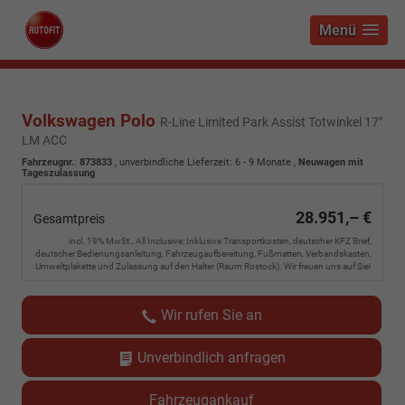
Menü
Volkswagen Polo
R-Line Limited Park Assist Totwinkel 17"
LM ACC
Fahrzeugnr.
:
873833
, unverbindliche Lieferzeit: 6 - 9 Monate ,
Neuwagen mit
Tageszulassung
28.951,– €
Gesamtpreis
incl. 19% MwSt., All Inclusive: Inklusive Transportkosten, deutscher KFZ Brief,
deutscher Bedienungsanleitung, Fahrzeugaufbereitung, Fußmatten, Verbandskasten,
Umweltplakette und Zulassung auf den Halter (Raum Rostock). Wir freuen uns auf Sie!
Wir rufen Sie an
Unverbindlich anfragen
Fahrzeugankauf