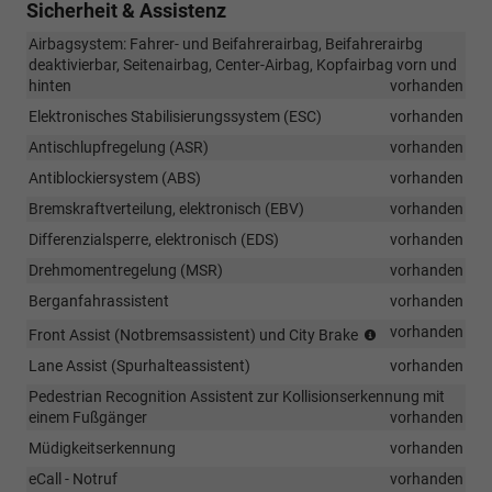
Sicherheit & Assistenz
Airbagsystem: Fahrer- und Beifahrerairbag, Beifahrerairbg
deaktivierbar, Seitenairbag, Center-Airbag, Kopfairbag vorn und
hinten
vorhanden
Elektronisches Stabilisierungssystem (ESC)
vorhanden
Antischlupfregelung (ASR)
vorhanden
Antiblockiersystem (ABS)
vorhanden
Bremskraftverteilung, elektronisch (EBV)
vorhanden
Differenzialsperre, elektronisch (EDS)
vorhanden
Drehmomentregelung (MSR)
vorhanden
Berganfahrassistent
vorhanden
City
vorhanden
Front Assist (Notbremsassistent) und City Brake
Brake
Lane Assist (Spurhalteassistent)
vorhanden
(System
zur
Pedestrian Recognition Assistent zur Kollisionserkennung mit
Überwachung
einem Fußgänger
vorhanden
des
Müdigkeitserkennung
vorhanden
Geschehens
vor
eCall - Notruf
vorhanden