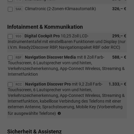
Climatronic (2-Zonen-Klimaautomatik)
326,– €
9AK
Infotainment & Kommunikation
Digital Cockpit Pro
10,25 Zoll LCD-
299,– €
9S0
Instrumententafel mit einstellbaren Funktionen und Display (nur
i.V.m. Ready2Discover RBP, Navigationspaket RBF oder RCC)
Navigation Discover Media
mit 8 Zoll Farb-
588,– €
RBF
Touchscreen, 6 Lautsprecher vorn und hinten,
Verkehrszeichenerkennung, App-Connect Wireless, Streaming &
Internetfunktion
Navigation Discover Pro
mit 9,2 Zoll Farb-
1.333,– €
RCC
Touchscreen, 6 Lautsprecher vorn und hinten,
Verkehrszeichenerkennung, App-Connect Wireless, Streaming &
Internetfunktion, kabelllose Verbindung des Telefons mit einer
externen Antenne, Sprachsteuerung, Mobile Key (Vorbereitung
Sprachsteuerung
für ausgewählte Telefone)
und
Navigation
nur
Sicherheit & Assistenz