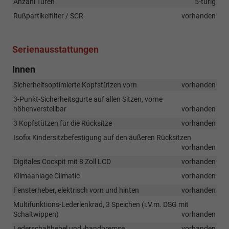
Anzahl Türen
5-türig
Rußpartikelfilter / SCR
vorhanden
Serienausstattungen
Innen
Sicherheitsoptimierte Kopfstützen vorn
vorhanden
3-Punkt-Sicherheitsgurte auf allen Sitzen, vorne
höhenverstellbar
vorhanden
3 Kopfstützen für die Rücksitze
vorhanden
Isofix Kindersitzbefestigung auf den äußeren Rücksitzen
vorhanden
Digitales Cockpit mit 8 Zoll LCD
vorhanden
Klimaanlage Climatic
vorhanden
Fensterheber, elektrisch vorn und hinten
vorhanden
Multifunktions-Lederlenkrad, 3 Speichen (i.V.m. DSG mit
Schaltwippen)
vorhanden
Lederschalthebel und -handbremse
vorhanden