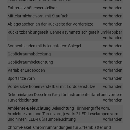
Fahrersitz höhenverstellbar
vorhanden
Mittelarmlehne vorn, mit Staufach
vorhanden
Ablagetaschen an der Rückseite der Vordersitze
vorhanden
Rücksitzbank ungeteilt, Lehne asymmetrisch geteilt umklappbar
vorhanden
Sonnenblenden mit beleuchtetem Spiegel
vorhanden
Gepäckraumabdeckung
vorhanden
Gepäckraumbeleuchtung
vorhanden
Variabler Ladeboden
vorhanden
Sportsitze vorn
vorhanden
Vordersitze höhenverstellbar mit Lordosenstütze
vorhanden
Dekoreinlagen Deep Iron Grey für Instrumententafel und vordere
Türverkleidungen
vorhanden
Ambiente-Beleuchtung
Beleuchtung Türinnengriffe vorn,
Armlehne vorn und Türen vorn, jeweils 2 LED-Leselampen vorn
und hinten, LED-Fußraumbeleuchtung
vorhanden
Chrom-Paket: Chromrumrandungen für Ziffernblätter und