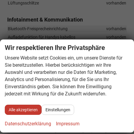
Lüftungsschlitze
vorhanden
Infotainment & Kommunikation
Bluetooth-Freisprecheinrichtung
vorhanden
Aufladefunktion für Handys kabellos
vorhanden
2x USB Typ C an der Mittelkonsole hinten (Ladefunktion)
Wir respektieren Ihre Privatsphäre
vorhanden
Unsere Website setzt Cookies ein, um unsere Dienste für
DAB+
vorhanden
Sie bereitzustellen. Hierbei berücksichtigen wir Ihre
Vorbereitung für Online Dienst VW Connect
vorhanden
Auswahl und verarbeiten nur die Daten für Marketing,
Radio Ready2Discover mit 8 Zoll Farb-Touchscreen, 6
Analytics und Personalisierung, für die Sie uns Ihr
Lautsprecher (vorn und hinten), App-Connect Wireless
Einverständnis geben. Sie können Ihre Einwilligung
(AdroidAuto und Apple CarPlay), Streaming und Internet,
jederzeit mit Wirkung für die Zukunft widerrufen.
Möglichkeit der zusätzlichen Navigatioinsaktivierung
vorhanden
Alle akzeptieren
Einstellungen
Sicherheit & Assistenz
Datenschutzerklärung
Impressum
Airbagsystem: Fahrer- und Beifahrerairbag, Beifahrerairbg
deaktivierbar, Seitenairbag, Center-Airbag, Kopfairbag vorn und