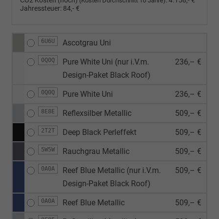
CO2 Kosten (hoch)
:
4.158,- €
(Kosten Durchschnitt 10 Jahre)
Jahressteuer:
84,- €
6U6U
Ascotgrau Uni
0Q0Q
Pure White Uni (nur i.V.m.
236,– €
Design-Paket Black Roof)
0Q0Q
Pure White Uni
236,– €
8E8E
Reflexsilber Metallic
509,– €
2T2T
Deep Black Perleffekt
509,– €
5W5W
Rauchgrau Metallic
509,– €
0A0A
Reef Blue Metallic (nur i.V.m.
509,– €
Design-Paket Black Roof)
0A0A
Reef Blue Metallic
509,– €