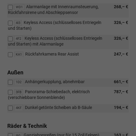
in
Alarmanlage mit Innenraumsteuerung,
268,– €
ausgewählten
WD1
Rückfahrsirene und Abschleppsensor
Sprachen
Keyless Access (schlüsselloses Entriegeln
326,– €
4I3
und Starten)
Keyless Access (schlüsselloses Entriegeln
326,– €
4F2
und Starten) mit Alarmanlage
Rückfahrkamera Rear Assist
247,– €
KA1
Außen
Anhängerkupplung, abnehmbar
661,– €
1D2
Panorama-Schiebedach, elektrisch
787,– €
3FB
(verschiebbare Sonnenblende)
Dunkel getönte Scheiben ab B-Säule
194,– €
4KF
Räder & Technik
Ganzjahresreifen (nur für 15 Zoll Felgen)
163,– €
I60