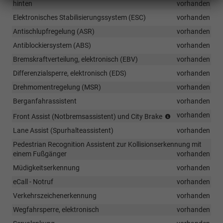
hinten
vorhanden
Elektronisches Stabilisierungssystem (ESC)
vorhanden
Antischlupfregelung (ASR)
vorhanden
Antiblockiersystem (ABS)
vorhanden
Bremskraftverteilung, elektronisch (EBV)
vorhanden
Differenzialsperre, elektronisch (EDS)
vorhanden
Drehmomentregelung (MSR)
vorhanden
Berganfahrassistent
vorhanden
City
vorhanden
Front Assist (Notbremsassistent) und City Brake
Brake
Lane Assist (Spurhalteassistent)
vorhanden
(System
zur
Pedestrian Recognition Assistent zur Kollisionserkennung mit
Überwachung
einem Fußgänger
vorhanden
des
Müdigkeitserkennung
vorhanden
Geschehens
vor
eCall - Notruf
vorhanden
dem
Verkehrszeichenerkennung
vorhanden
Fahrzeug
Wegfahrsperre, elektronisch
und
vorhanden
ein