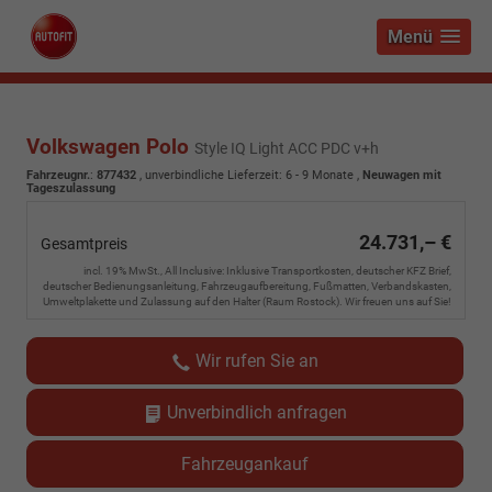
Menü
Volkswagen Polo
Style IQ Light ACC PDC v+h
Fahrzeugnr.
:
877432
, unverbindliche Lieferzeit: 6 - 9 Monate ,
Neuwagen mit
Tageszulassung
24.731,– €
Gesamtpreis
incl. 19% MwSt., All Inclusive: Inklusive Transportkosten, deutscher KFZ Brief,
deutscher Bedienungsanleitung, Fahrzeugaufbereitung, Fußmatten, Verbandskasten,
Umweltplakette und Zulassung auf den Halter (Raum Rostock). Wir freuen uns auf Sie!
Wir rufen Sie an
Unverbindlich anfragen
Fahrzeugankauf