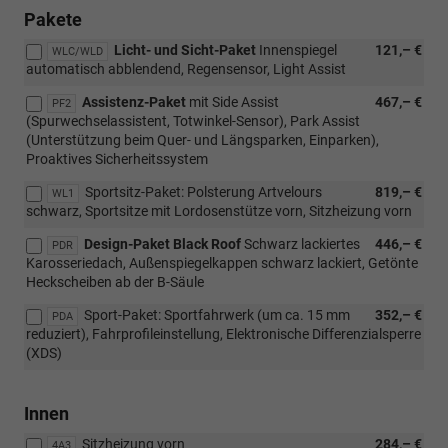
Pakete
Licht- und Sicht-Paket
Innenspiegel
121,– €
WLC/WLD
automatisch abblendend, Regensensor, Light Assist
Assistenz-Paket
mit Side Assist
467,– €
PF2
(Spurwechselassistent, Totwinkel-Sensor), Park Assist
(Unterstützung beim Quer- und Längsparken, Einparken),
Proaktives Sicherheitssystem
Sportsitz-Paket: Polsterung Artvelours
819,– €
WL1
schwarz, Sportsitze mit Lordosenstütze vorn, Sitzheizung vorn
Design-Paket Black Roof
Schwarz lackiertes
446,– €
PDR
Karosseriedach, Außenspiegelkappen schwarz lackiert, Getönte
Heckscheiben ab der B-Säule
Sport-Paket: Sportfahrwerk (um ca. 15 mm
352,– €
PDA
reduziert), Fahrprofileinstellung, Elektronische Differenzialsperre
(XDS)
Innen
Sitzheizung vorn
284,– €
4A3