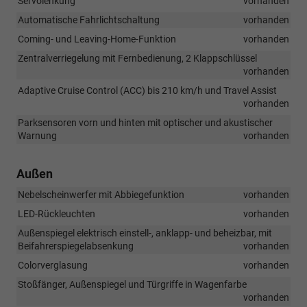
Servolenkung
vorhanden
System
Automatische Fahrlichtschaltung
vorhanden
zur
Notbremsung
Coming- und Leaving-Home-Funktion
vorhanden
des
Zentralverriegelung mit Fernbedienung, 2 Klappschlüssel
Fahrzeugs
vorhanden
im
Falle
Adaptive Cruise Control (ACC) bis 210 km/h und Travel Assist
eines
vorhanden
drohenden
Parksensoren vorn und hinten mit optischer und akustischer
Frontalzusamme
Warnung
vorhanden
Außen
Nebelscheinwerfer mit Abbiegefunktion
vorhanden
LED-Rückleuchten
vorhanden
Außenspiegel elektrisch einstell-, anklapp- und beheizbar, mit
Beifahrerspiegelabsenkung
vorhanden
Colorverglasung
vorhanden
Stoßfänger, Außenspiegel und Türgriffe in Wagenfarbe
vorhanden