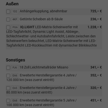
Assist
Außen
warnt
vor
Anhängerkupplung, abnehmbar
725,– €
1D2
gefählichen
Getönte Scheiben ab B-Säule
236,– €
Spurwechseln,
4KF
eine
IQ.LIGHT
LED-Matrix-Scheinwerfer mit
1.228,– €
PXA
LED-
LED-Tagfahrlicht, Dynamic Light Assist, Abbiege-,
Anzeige
Schlechtwetter- und Autobahnfahrlicht, Leiste zwischen den
im
Scheinwerfern beleuchtet, LED-Matrix-Scheinwerfer mit LED-
Außenspiegel
Tagfahrlicht LED-Rückleuchten mit dynamischer Blinkleuchte
zeigt
an,
wenn
Sonstiges
sich
ein
18 Zoll Leichtmetallräder Misano
341,– €
PJ6
Fahrzeug
im
Erweiterte Herstellergarantie 4 Jahre /
352,– €
EA6
toten
120.000 km (was zuerst eintritt)
Winkel
Erweiterte Herstellergarantie 4 Jahre /
320,– €
befindet
EA5
80.000 km (was zuerst eintritt)
oder
sich
Erweiterte Herstellergarantie 5 Jahre /
451,– €
EA8
schnell
100.000 km (was zuerst eintritt)
von