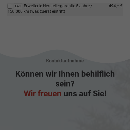
hinten
Erweiterte Herstellergarantie 5 Jahre /
494,– €
EA9
nähert.
150.000 km (was zuerst eintritt)
Kontaktaufnahme
Können wir Ihnen behilflich
sein?
Wir freuen
uns auf Sie!