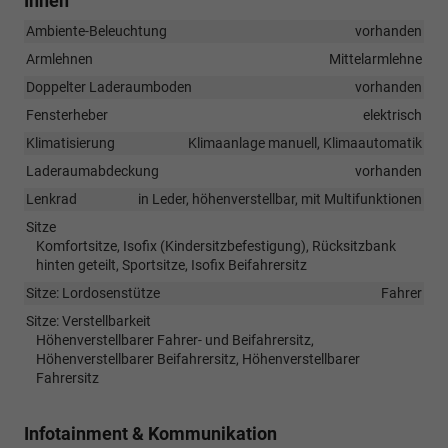
Innen
Ambiente-Beleuchtung
vorhanden
Armlehnen
Mittelarmlehne
Doppelter Laderaumboden
vorhanden
Fensterheber
elektrisch
Klimatisierung
Klimaanlage manuell, Klimaautomatik
Laderaumabdeckung
vorhanden
Lenkrad
in Leder, höhenverstellbar, mit Multifunktionen
Sitze
Komfortsitze, Isofix (Kindersitzbefestigung), Rücksitzbank
hinten geteilt, Sportsitze, Isofix Beifahrersitz
Sitze: Lordosenstütze
Fahrer
Sitze: Verstellbarkeit
Höhenverstellbarer Fahrer- und Beifahrersitz,
Höhenverstellbarer Beifahrersitz, Höhenverstellbarer
Fahrersitz
Infotainment & Kommunikation