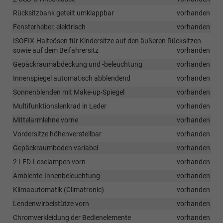
Rücksitzbank geteilt umklappbar
vorhanden
Fensterheber, elektrisch
vorhanden
ISOFIX-Halteösen für Kindersitze auf den äußeren Rücksitzen
sowie auf dem Beifahrersitz
vorhanden
Gepäckraumabdeckung und -beleuchtung
vorhanden
Innenspiegel automatisch abblendend
vorhanden
Sonnenblenden mit Make-up-Spiegel
vorhanden
Multifunktionslenkrad in Leder
vorhanden
Mittelarmlehne vorne
vorhanden
Vordersitze höhenverstellbar
vorhanden
Gepäckraumboden variabel
vorhanden
2 LED-Leselampen vorn
vorhanden
Ambiente-Innenbeleuchtung
vorhanden
Klimaautomatik (Climatronic)
vorhanden
Lendenwirbelstütze vorn
vorhanden
Chromverkleidung der Bedienelemente
vorhanden