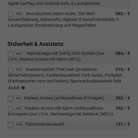
Apple CarPlay und Android Auto, 6 Lautsprecher
Soundsystem beats Audio: 300 Watt
562,– €
PBS
Gesamtleistung, Subwoofer, digitaler 8-Kanal-Verstärker, 6
Lautsprecher, Bordwerkzeug und Wagenheber
Sicherheit & Assistenz
Alarmanlage mit SAFELOCK-System (nur
284,– €
WD1
i.V.m. Keyless Access mit Alarm (4F2))
Assistenzpaket: PreCrash (proaktives
515,– €
PF2
Sicherheitssystem), Parklenkassistent Park Assist, Parkpilot
(Parksensoren vorn und hinten), Spurwechselassistent Side
Park
Assist
Assist
Keyless Access (schlüsselloses Entriegeln)
352,– €
ermöglicht
4I3
ein
Keyless Access mit Alarm (schlüsselloses
352,– €
4F2
teilweises
Entriegeln) (nur i.V.m. Alarmanlage mit Safelock (WD1))
Einparken
ohne
Fahrmodusauswahl
131,– €
PDE
Fahrereingriff.
Side