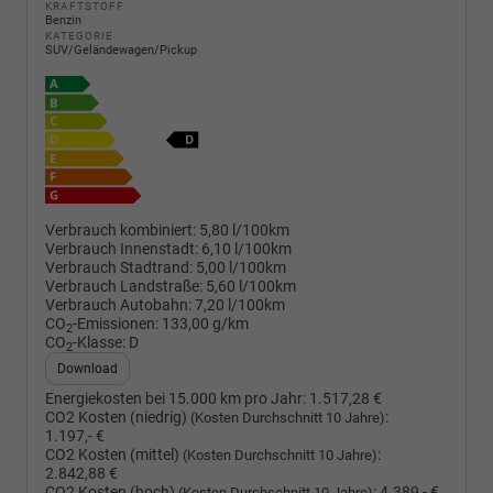
KRAFTSTOFF
Benzin
KATEGORIE
SUV/Geländewagen/Pickup
Verbrauch kombiniert:
5,80 l/100km
Verbrauch Innenstadt:
6,10 l/100km
Verbrauch Stadtrand:
5,00 l/100km
Verbrauch Landstraße:
5,60 l/100km
Verbrauch Autobahn:
7,20 l/100km
CO
-Emissionen:
133,00 g/km
2
CO
-Klasse:
D
2
Download
Energiekosten bei 15.000 km pro Jahr:
1.517,28 €
CO2 Kosten (niedrig)
:
(Kosten Durchschnitt 10 Jahre)
1.197,- €
CO2 Kosten (mittel)
:
(Kosten Durchschnitt 10 Jahre)
2.842,88 €
CO2 Kosten (hoch)
:
4.389,- €
(Kosten Durchschnitt 10 Jahre)