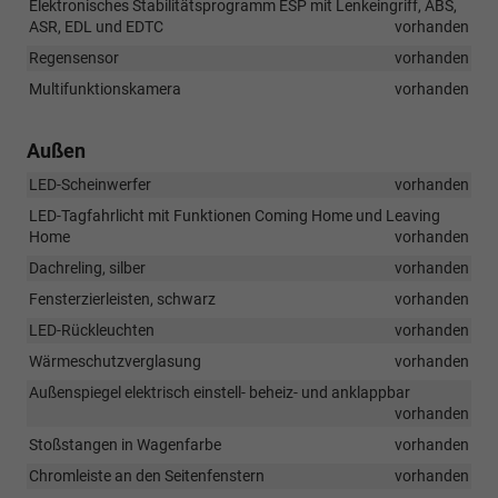
Elektronisches Stabilitätsprogramm ESP mit Lenkeingriff, ABS,
ASR, EDL und EDTC
vorhanden
Regensensor
vorhanden
Multifunktionskamera
vorhanden
Außen
LED-Scheinwerfer
vorhanden
LED-Tagfahrlicht mit Funktionen Coming Home und Leaving
Home
vorhanden
Dachreling, silber
vorhanden
Fensterzierleisten, schwarz
vorhanden
LED-Rückleuchten
vorhanden
Wärmeschutzverglasung
vorhanden
Außenspiegel elektrisch einstell- beheiz- und anklappbar
vorhanden
Stoßstangen in Wagenfarbe
vorhanden
Chromleiste an den Seitenfenstern
vorhanden