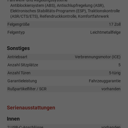
Antiblockiersystem (ABS), Antischlupfregelung (ASR),
Elektronisches Stabilitäts-Programm (ESP), Traktionskontrolle
(ASR/CTS/ETS), Reifendruckkontrolle, Komfortfahrwerk
Felgengröße
17 Zoll
Felgentyp
Leichtmetallfelge
Sonstiges
Antriebsart
Verbrennungsmotor (ICE)
Anzahl Sitzplätze
5
Anzahl Türen
5-türig
Garantieleistung
Fahrzeuggarantie
Rußpartikelfilter / SCR
vorhanden
Serienausstattungen
Innen
2 USB-C-Anschlüsse
vorhanden