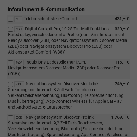
Infotainment & Kommunikation
Telefonschnittstelle Comfort
431,– €
9IJ
Digital Cockpit Pro, 10,25 Zoll Multifunktions-
320,– €
9S0
Farbdisplay, verschiedene Info-Profile (nur i.V.m. Infotainment
Ready2Discover (ZBB) oder Navigationssystem Discover Media
(ZBD) oder Navigationssystem Discover Pro (ZCB) oder
Aktionspaktet Comfort (W38))
Induktions-Ladestelle (nur i.V.m.
115,– €
9ZV
Navigationssystem Discover Media (ZBD) oder Discover Pro
(ZCB))
Navigationssystem Discover Media inkl.
746,– €
ZBD
Streaming und Internet, 8 Zoll Farb-Touchscreen,
Verkehrszeichenerkennung, Bluetooth (Freisprecheinrichtung,
Musikübertragung), App-Connect Wireless für Apple CarPlay
und Android Auto, 6 Lautsprecher
Navigationssystem Discover Pro inkl.
1.769,– €
ZCB
Streaming und Internet, 9,2 Zoll Farb-Touchscreen,
Verkehrszeichenerkennung, Bluetooth (Freisprecheinrichtung,
Musikübertragung), Sprachsteuerung, App-Connect Wireless für