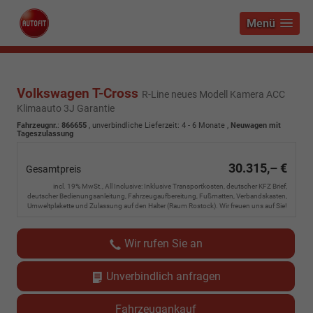
Menü
Volkswagen T-Cross
R-Line neues Modell Kamera ACC
Klimaauto 3J Garantie
Fahrzeugnr.
:
866655
, unverbindliche Lieferzeit: 4 - 6 Monate ,
Neuwagen mit
Tageszulassung
30.315,– €
Gesamtpreis
incl. 19% MwSt., All Inclusive: Inklusive Transportkosten, deutscher KFZ Brief,
deutscher Bedienungsanleitung, Fahrzeugaufbereitung, Fußmatten, Verbandskasten,
Umweltplakette und Zulassung auf den Halter (Raum Rostock). Wir freuen uns auf Sie!
Wir rufen Sie an
Unverbindlich anfragen
Fahrzeugankauf