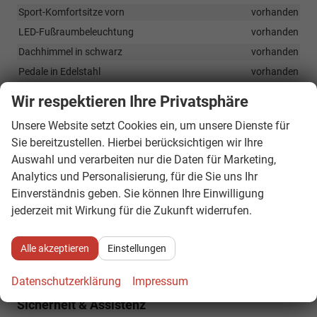
Sport-Komfortsitze vorn
vorhanden
LED-Fußraumbeleuchtung
vorhanden
Dachhimmel in schwarz
vorhanden
Pedale in Edelstahl
vorhanden
Schwellerverkleidung R-Line
vorhanden
Wir respektieren Ihre Privatsphäre
Unsere Website setzt Cookies ein, um unsere Dienste für
Infotainment & Kommunikation
Sie bereitzustellen. Hierbei berücksichtigen wir Ihre
Digitales Cockpit, 8-Zoll-Bildschirm, mit Farb-
Auswahl und verarbeiten nur die Daten für Marketing,
Multifunktionsdisplay, Optionale Profile
vorhanden
Analytics und Personalisierung, für die Sie uns Ihr
Digitaler Radioempfänger (DAB+)
vorhanden
Einverständnis geben. Sie können Ihre Einwilligung
eCall (Notrufsystem)
vorhanden
jederzeit mit Wirkung für die Zukunft widerrufen.
Infotainment Ready2Discover inkl. Streaming & Internet: 8 Zoll
Touchscreen, 6 Lautsprecher, App-Connect Wireless für Apple
Alle akzeptieren
Einstellungen
CarPlay und Android Auto, Bluetooth Schnittstelle, Radio
vorhanden
Datenschutzerklärung
Impressum
Sicherheit & Assistenz