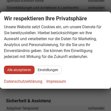
Sportsitz-Komfort vorne
vorhanden
Türverkleidungen und Armlehnen in Leatherette
vorhanden
Variable Kofferraumboden
vorhanden
Wir respektieren Ihre Privatsphäre
Vordersitze mit elektrisch verstellbarer Lendenstütze
vorhanden
Unsere Website setzt Cookies ein, um unsere Dienste für
Sie bereitzustellen. Hierbei berücksichtigen wir Ihre
Vordersitze mit Höheneinstellung
vorhanden
Auswahl und verarbeiten nur die Daten für Marketing,
Vordersitze, beheizbar
vorhanden
Analytics und Personalisierung, für die Sie uns Ihr
Einverständnis geben. Sie können Ihre Einwilligung
Infotainment & Kommunikation
jederzeit mit Wirkung für die Zukunft widerrufen.
App-Connect inkl. Wireless Apple CarPlay und Android Auto
vorhanden
Alle akzeptieren
Einstellungen
DAB+
vorhanden
Erweiterte Müdigkeitserkennung
vorhanden
Datenschutzerklärung
Impressum
Infotainment mit 12,9 Zoll Touchscreen
vorhanden
Sicherheit & Assistenz
Adaptiver Tempomat
vorhanden