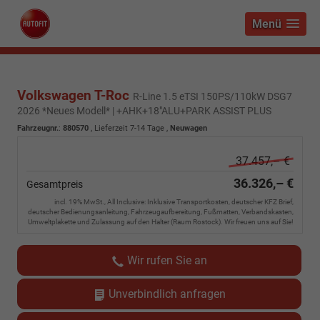
Menü
Volkswagen T-Roc
R-Line 1.5 eTSI 150PS/110kW DSG7
2026 *Neues Modell* | +AHK+18"ALU+PARK ASSIST PLUS
Fahrzeugnr.
:
880570
,
Lieferzeit 7-14 Tage
,
Neuwagen
37.457,– €
36.326,– €
Gesamtpreis
incl. 19% MwSt., All Inclusive: Inklusive Transportkosten, deutscher KFZ Brief,
deutscher Bedienungsanleitung, Fahrzeugaufbereitung, Fußmatten, Verbandskasten,
Umweltplakette und Zulassung auf den Halter (Raum Rostock). Wir freuen uns auf Sie!
Wir rufen Sie an
Unverbindlich anfragen