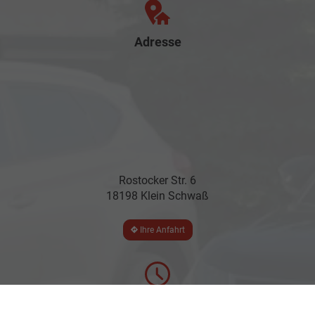
Adresse
Rostocker Str. 6
18198 Klein Schwaß
Ihre Anfahrt
Öffnungszeiten