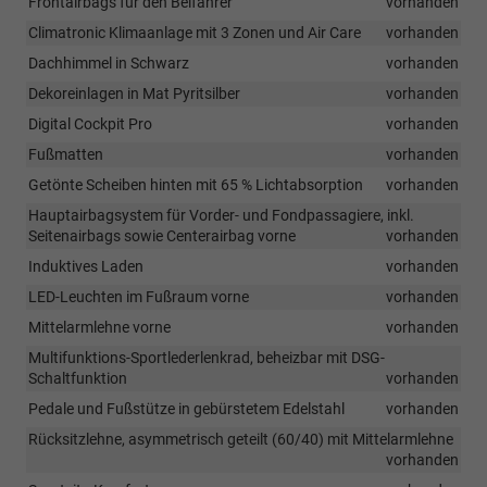
Frontairbags für den Beifahrer
vorhanden
Climatronic Klimaanlage mit 3 Zonen und Air Care
vorhanden
Dachhimmel in Schwarz
vorhanden
Dekoreinlagen in Mat Pyritsilber
vorhanden
Digital Cockpit Pro
vorhanden
Fußmatten
vorhanden
Getönte Scheiben hinten mit 65 % Lichtabsorption
vorhanden
Hauptairbagsystem für Vorder- und Fondpassagiere, inkl.
Seitenairbags sowie Centerairbag vorne
vorhanden
Induktives Laden
vorhanden
LED-Leuchten im Fußraum vorne
vorhanden
Mittelarmlehne vorne
vorhanden
Multifunktions-Sportlederlenkrad, beheizbar mit DSG-
Schaltfunktion
vorhanden
Pedale und Fußstütze in gebürstetem Edelstahl
vorhanden
Rücksitzlehne, asymmetrisch geteilt (60/40) mit Mittelarmlehne
vorhanden