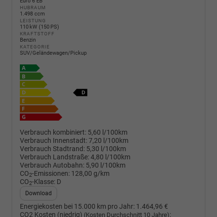
Euro 6 EB
HUBRAUM
1.498 ccm
LEISTUNG
110 kW (150 PS)
KRAFTSTOFF
Benzin
KATEGORIE
SUV/Geländewagen/Pickup
Verbrauch kombiniert:
5,60 l/100km
Verbrauch Innenstadt:
7,20 l/100km
Verbrauch Stadtrand:
5,30 l/100km
Verbrauch Landstraße:
4,80 l/100km
Verbrauch Autobahn:
5,90 l/100km
CO
-Emissionen:
128,00 g/km
2
CO
-Klasse:
D
2
Download
Energiekosten bei 15.000 km pro Jahr:
1.464,96 €
CO2 Kosten (niedrig)
:
(Kosten Durchschnitt 10 Jahre)