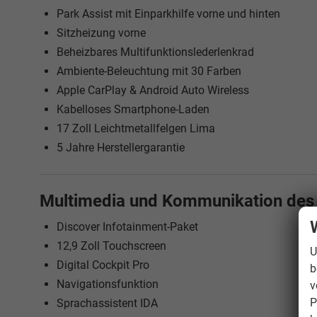
Park Assist mit Einparkhilfe vorne und hinten
Sitzheizung vorne
Beheizbares Multifunktionslederlenkrad
Ambiente-Beleuchtung mit 30 Farben
Apple CarPlay & Android Auto Wireless
Kabelloses Smartphone-Laden
17 Zoll Leichtmetallfelgen Lima
5 Jahre Herstellergarantie
Multimedia und Kommunikation des
Discover Infotainment-Paket
12,9 Zoll Touchscreen
U
Digital Cockpit Pro
b
Navigationsfunktion
v
P
Sprachassistent IDA