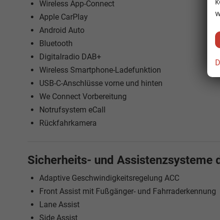
k
Wireless App-Connect
w
Apple CarPlay
Android Auto
Bluetooth
Digitalradio DAB+
D
Wireless Smartphone-Ladefunktion
USB-C-Anschlüsse vorne und hinten
We Connect Vorbereitung
Notrufsystem eCall
Rückfahrkamera
Sicherheits- und Assistenzsysteme 
Adaptive Geschwindigkeitsregelung ACC
Front Assist mit Fußgänger- und Fahrraderkennung
Lane Assist
Side Assist