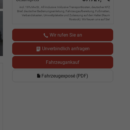
incl. 19% MwSt., All Inclusive: Inklusive Transportkosten, deutscher KFZ
Brief, deutscher Bedienungsanleitung, Fahrzeugaufbereitung, Fußmatten,
Verbandskasten, Umweltplakette und Zulassung auf den Halter (Raum
Rostock). Wir freuen uns auf Sie!
Wir rufen Sie an
Unverbindlich anfragen
Fahrzeugankauf
Fahrzeugexposé (PDF)