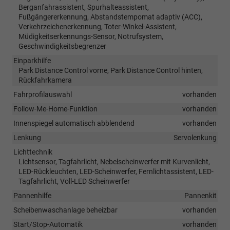
Berganfahrassistent, Spurhalteassistent,
Fußgängererkennung, Abstandstempomat adaptiv (ACC),
Verkehrzeichenerkennung, Toter-Winkel-Assistent,
Müdigkeitserkennungs-Sensor, Notrufsystem,
Geschwindigkeitsbegrenzer
Einparkhilfe
Park Distance Control vorne, Park Distance Control hinten,
Rückfahrkamera
Fahrprofilauswahl
vorhanden
Follow-Me-Home-Funktion
vorhanden
Innenspiegel automatisch abblendend
vorhanden
Lenkung
Servolenkung
Lichttechnik
Lichtsensor, Tagfahrlicht, Nebelscheinwerfer mit Kurvenlicht,
LED-Rückleuchten, LED-Scheinwerfer, Fernlichtassistent, LED-
Tagfahrlicht, Voll-LED Scheinwerfer
Pannenhilfe
Pannenkit
Scheibenwaschanlage beheizbar
vorhanden
Start/Stop-Automatik
vorhanden