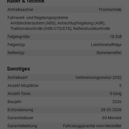
Räder & Technik
Antriebsachse
Frontantrieb
Fahrwerk- und Regelungssysteme
Antiblockiersystem (ABS), Antischlupfregelung (ASR),
Traktionskontrolle (ASR/CTS/ETS), Reifendruckkontrolle
Felgengröße
18 Zoll
Felgentyp
Leichtmetallfelge
Reifentyp
Sommerreifen
Sonstiges
Antriebsart
Verbrennungsmotor (ICE)
Anzahl Sitzplätze
5
Anzahl Türen
5-türig
Baujahr
2026
Erstzulassung
28.05.2026
Garantiedauer
60 Monate
Garantieleistung
Fahrzeuggarantie vom Hersteller