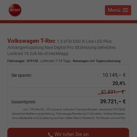
Menü
Volkswagen T-Roc
1,5 eTSI DSG R-Line LED Plus
Anhängerkupplung Navi Digital Pro Sitzheizung beheiztes
Lenkrad 18 Zoll Alu el.Heckklapp
Fahrzeugnr.
:
879128
,
Lieferzeit 7-14 Tage
,
Neuwagen mit Tageszulassung
10.149,– €
Sie sparen:
20,4%
41.831,– €
39.721,– €
Gesamtpreis
incl. 19% MwSt., All Inclusive: Inklusive Transportkosten, deutscher KFZ Brief,
deutscher Bedienungsanleitung, Fahrzeugaufbereitung, Fußmatten, Verbandskasten,
Umweltplakette und Zulassung auf den Halter (Raum Rostock). Wir freuen uns auf Sie!
Wir rufen Sie an