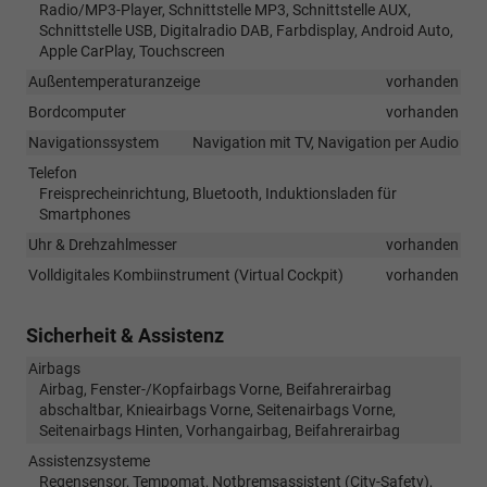
Radio/MP3-Player, Schnittstelle MP3, Schnittstelle AUX,
Schnittstelle USB, Digitalradio DAB, Farbdisplay, Android Auto,
Apple CarPlay, Touchscreen
Außentemperaturanzeige
vorhanden
Bordcomputer
vorhanden
Navigationssystem
Navigation mit TV, Navigation per Audio
Telefon
Freisprecheinrichtung, Bluetooth, Induktionsladen für
Smartphones
Uhr & Drehzahlmesser
vorhanden
Volldigitales Kombiinstrument (Virtual Cockpit)
vorhanden
Sicherheit & Assistenz
Airbags
Airbag, Fenster-/Kopfairbags Vorne, Beifahrerairbag
abschaltbar, Knieairbags Vorne, Seitenairbags Vorne,
Seitenairbags Hinten, Vorhangairbag, Beifahrerairbag
Assistenzsysteme
Regensensor, Tempomat, Notbremsassistent (City-Safety),