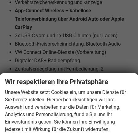
Verkehrszeichenerkennung und -anzeige
App-Connect Wireless – kabellose
Telefonverbindung über Android Auto oder Apple
CarPlay
2x USB-C vorn und 1x USB-C hinten (nur Laden)
Bluetooth-Freisprecheinrichtung, Bluetooth Audio
VW Connect Online-Dienste (Vorbereitung)
Digitaler DAB+ Radioempfang
Zentralverriegelung mit Fernbedienung, 2
Klappschlüssel
Wir respektieren Ihre Privatsphäre
Multifunktions-Lederlenkrad mit Schaltwippen
Unsere Website setzt Cookies ein, um unsere Dienste für
Elektromechanische Servolenkung mit variabler Kraft
Sie bereitzustellen. Hierbei berücksichtigen wir Ihre
je nach Geschwindigkeit
Auswahl und verarbeiten nur die Daten für Marketing,
Lenkrad in Höhe und Länge verstellbar
Analytics und Personalisierung, für die Sie uns Ihr
Elektrische Fensterheber vorn und hinten
Einverständnis geben. Sie können Ihre Einwilligung
Elektrische Außenspiegel, beheizt, asphärisch auf der
jederzeit mit Wirkung für die Zukunft widerrufen.
Fahrerseite