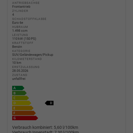
ANTRIEBSACHSE
Frontantrieb
ZYLINDER
4
SCHADSTOFFKLASSE
Euro 6e
HUBRAUM
1.498 ccm
LEISTUNG
110 kW (150 PS)
KRAFTSTOFF
Benzin
KATEGORIE
SUV/Geländewagen/Pickup
KILOMETERSTAND
10 km
ERSTZULASSUNG
28.05.2026
ZUSTAND
unfallfrei
Verbrauch kombiniert:
5,60 l/100km
Verbrauch Innenstadt:
7,30 l/100km