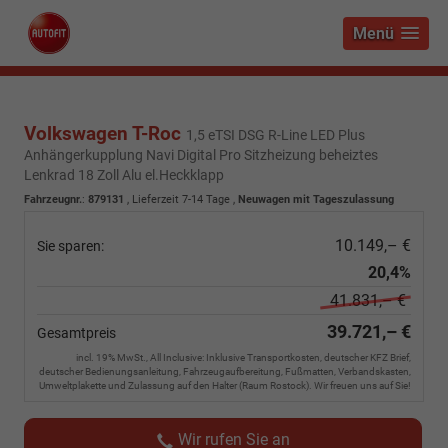
Menü
Volkswagen T-Roc
1,5 eTSI DSG R-Line LED Plus
Anhängerkupplung Navi Digital Pro Sitzheizung beheiztes
Lenkrad 18 Zoll Alu el.Heckklapp
Fahrzeugnr.
:
879131
,
Lieferzeit 7-14 Tage
,
Neuwagen mit Tageszulassung
10.149,– €
Sie sparen:
20,4%
41.831,– €
39.721,– €
Gesamtpreis
incl. 19% MwSt., All Inclusive: Inklusive Transportkosten, deutscher KFZ Brief,
deutscher Bedienungsanleitung, Fahrzeugaufbereitung, Fußmatten, Verbandskasten,
Umweltplakette und Zulassung auf den Halter (Raum Rostock). Wir freuen uns auf Sie!
Wir rufen Sie an