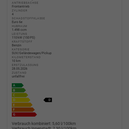
ANTRIEBSACHSE
Frontantrieb
ZYLINDER
4
SCHADSTOFFKLASSE
Euro 6e
HUBRAUM
1.498 ccm
LEISTUNG
110 kW (150 PS)
KRAFTSTOFF
Benzin
KATEGORIE
SUV/Geländewagen/Pickup
KILOMETERSTAND
10 km
ERSTZULASSUNG
28.05.2026
ZUSTAND
unfallfrei
Verbrauch kombiniert:
5,60 l/100km
Verbrauch Innenstadt:
7,30 l/100km