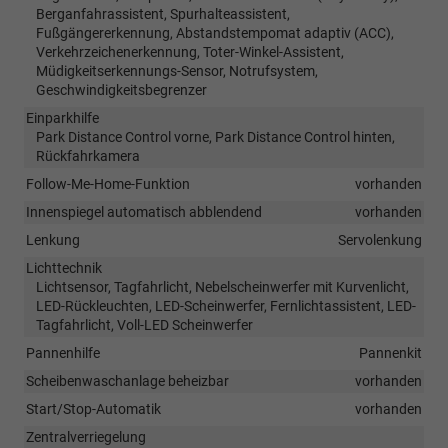
Berganfahrassistent, Spurhalteassistent,
Fußgängererkennung, Abstandstempomat adaptiv (ACC),
Verkehrzeichenerkennung, Toter-Winkel-Assistent,
Müdigkeitserkennungs-Sensor, Notrufsystem,
Geschwindigkeitsbegrenzer
Einparkhilfe
Park Distance Control vorne, Park Distance Control hinten,
Rückfahrkamera
Follow-Me-Home-Funktion
vorhanden
Innenspiegel automatisch abblendend
vorhanden
Lenkung
Servolenkung
Lichttechnik
Lichtsensor, Tagfahrlicht, Nebelscheinwerfer mit Kurvenlicht,
LED-Rückleuchten, LED-Scheinwerfer, Fernlichtassistent, LED-
Tagfahrlicht, Voll-LED Scheinwerfer
Pannenhilfe
Pannenkit
Scheibenwaschanlage beheizbar
vorhanden
Start/Stop-Automatik
vorhanden
Zentralverriegelung