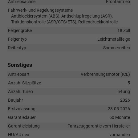
Antriebsachse
Frontantrieb
Fahrwerk- und Regelungssysteme
Antiblockiersystem (ABS), Antischlupfregelung (ASR),
Traktionskontrolle (ASR/CTS/ETS), Reifendruckkontrolle
Felgengröße
18 Zoll
Felgentyp
Leichtmetallfelge
Reifentyp
Sommerreifen
Sonstiges
Antriebsart
Verbrennungsmotor (ICE)
Anzahl Sitzplätze
5
Anzahl Türen
5-türig
Baujahr
2026
Erstzulassung
28.05.2026
Garantiedauer
60 Monate
Garantieleistung
Fahrzeuggarantie vom Hersteller
HU/AU neu
vorhanden