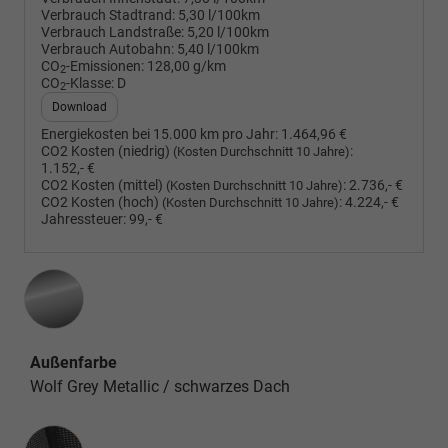
Verbrauch Stadtrand:
5,30 l/100km
Verbrauch Landstraße:
5,20 l/100km
Verbrauch Autobahn:
5,40 l/100km
CO
-Emissionen:
128,00 g/km
2
CO
-Klasse:
D
2
Download
Energiekosten bei 15.000 km pro Jahr:
1.464,96 €
CO2 Kosten (niedrig)
:
(Kosten Durchschnitt 10 Jahre)
1.152,- €
CO2 Kosten (mittel)
:
2.736,- €
(Kosten Durchschnitt 10 Jahre)
CO2 Kosten (hoch)
:
4.224,- €
(Kosten Durchschnitt 10 Jahre)
Jahressteuer:
99,- €
Außenfarbe
Wolf Grey Metallic / schwarzes Dach
Innenausstattung