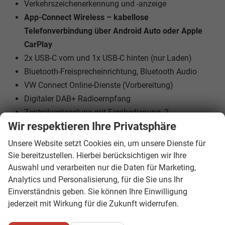
Verkehrszeichenerkennung und -anzeige
App-Connect Wireless – kabellose
Telefonverbindung über Android Auto oder Apple
CarPlay
2x USB-C vorn und 1x USB-C hinten (nur Laden)
Bluetooth-Freisprecheinrichtung, Bluetooth Audio
VW Connect Online-Dienste (Vorbereitung)
Digitaler DAB+ Radioempfang
Zentralverriegelung mit Fernbedienung, 2
Wir respektieren Ihre Privatsphäre
Klappschlüssel
Multifunktions-Lederlenkrad mit Schaltwippen
Unsere Website setzt Cookies ein, um unsere Dienste für
Elektromechanische Servolenkung mit variabler Kraft
Sie bereitzustellen. Hierbei berücksichtigen wir Ihre
je nach Geschwindigkeit
Auswahl und verarbeiten nur die Daten für Marketing,
Analytics und Personalisierung, für die Sie uns Ihr
Lenkrad in Höhe und Länge verstellbar
Einverständnis geben. Sie können Ihre Einwilligung
Elektrische Fensterheber vorn und hinten
jederzeit mit Wirkung für die Zukunft widerrufen.
Elektrische Außenspiegel, beheizt, asphärisch auf der
Fahrerseite