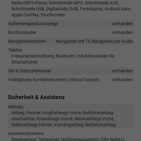
Radio/MP3-Player, Schnittstelle MP3, Schnittstelle AUX,
Schnittstelle USB, Digitalradio DAB, Farbdisplay, Android Auto,
Apple CarPlay, Touchscreen
Außentemperaturanzeige
vorhanden
Bordcomputer
vorhanden
Navigationssystem
Navigation mit TV, Navigation per Audio
Telefon
Freisprecheinrichtung, Bluetooth, Induktionsladen für
Smartphones
Uhr & Drehzahlmesser
vorhanden
Volldigitales Kombiinstrument (Virtual Cockpit)
vorhanden
Sicherheit & Assistenz
Airbags
Airbag, Fenster-/Kopfairbags Vorne, Beifahrerairbag
abschaltbar, Knieairbags Vorne, Seitenairbags Vorne,
Seitenairbags Hinten, Vorhangairbag, Beifahrerairbag
Assistenzsysteme
Regensensor, Tempomat, Notbremsassistent (City-Safety),