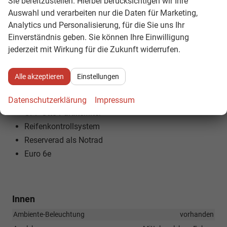
Sie bereitzustellen. Hierbei berücksichtigen wir Ihre
1.5 TSI Benzinmotor mit 150 PS
Auswahl und verarbeiten nur die Daten für Marketing,
7-Gang DSG-Automatik
Analytics und Personalisierung, für die Sie uns Ihr
Adaptive Fahrwerksregelung DCC
Einverständnis geben. Sie können Ihre Einwilligung
Sportfahrwerk
jederzeit mit Wirkung für die Zukunft widerrufen.
Progressivlenkung
Frontantrieb
Alle akzeptieren
Einstellungen
ESP
ABS
Datenschutzerklärung
Impressum
OPF Otto-Partikelfilter
Reifenkontrollsystem
Reserverad als Notrad
Euro 6e
Innen
Ambiente-Beleuchtung
vorhanden