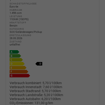
1
SCHADSTOFFKLASSE
Euro 6e
HUBRAUM
1.498 ccm
LEISTUNG
110 kW (150 PS)
KRAFTSTOFF
Benzin
KATEGORIE
SUV/Geländewagen/Pickup
ERSTZULASSUNG
28.05.2026
ZUSTAND
unfallfrei
Verbrauch kombiniert:
5,70 l/100km
Verbrauch Innenstadt:
7,60 l/100km
Verbrauch Stadtrand:
5,70 l/100km
Verbrauch Landstraße:
5,20 l/100km
Verbrauch Autobahn:
6,20 l/100km
CO
-Emissionen:
131,00 g/km
2