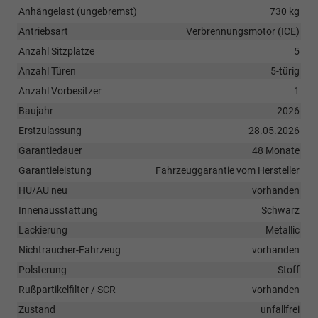
Anhängelast (ungebremst)
730 kg
Antriebsart
Verbrennungsmotor (ICE)
Anzahl Sitzplätze
5
Anzahl Türen
5-türig
Anzahl Vorbesitzer
1
Baujahr
2026
Erstzulassung
28.05.2026
Garantiedauer
48 Monate
Garantieleistung
Fahrzeuggarantie vom Hersteller
HU/AU neu
vorhanden
Innenausstattung
Schwarz
Lackierung
Metallic
Nichtraucher-Fahrzeug
vorhanden
Polsterung
Stoff
Rußpartikelfilter / SCR
vorhanden
Zustand
unfallfrei