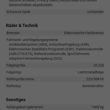
Getönte Scheiben, Privacy Glass (Heckscheibe und hintere
Seitenscheiben abgedunkelt)
Schwarze Optik
vorhanden
Räder & Technik
Bremsen
Elektronische Parkbremse
Fahrwerk- und Regelungssysteme
Antiblockiersystem (ABS), Antischlupfregelung (ASR),
Elektronisches Stabilitäts-Programm (ESP), Traktionskontrolle
(ASR/CTS/ETS), Reifendruckkontrolle, Sportfahrwerk,
Adaptive Fahrwerksregelung (DCC)
Felgengröße
20 Zoll
Felgentyp
Leichtmetallfelge
Reifengröße vorne
225/50R18
Reifentyp
Sommerreifen
Sonstiges
Anhängelast (gebremst)
1500 kg