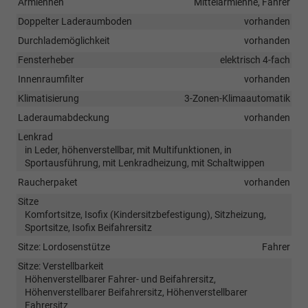
Armlehnen
Mittelarmlehne, Fahrer
Doppelter Laderaumboden
vorhanden
Durchlademöglichkeit
vorhanden
Fensterheber
elektrisch 4-fach
Innenraumfilter
vorhanden
Klimatisierung
3-Zonen-Klimaautomatik
Laderaumabdeckung
vorhanden
Lenkrad
in Leder, höhenverstellbar, mit Multifunktionen, in
Sportausführung, mit Lenkradheizung, mit Schaltwippen
Raucherpaket
vorhanden
Sitze
Komfortsitze, Isofix (Kindersitzbefestigung), Sitzheizung,
Sportsitze, Isofix Beifahrersitz
Sitze: Lordosenstütze
Fahrer
Sitze: Verstellbarkeit
Höhenverstellbarer Fahrer- und Beifahrersitz,
Höhenverstellbarer Beifahrersitz, Höhenverstellbarer
Fahrersitz