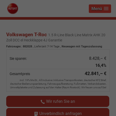
Menü
Volkswagen T-Roc
1.5 R-Line Black Line Matrix AHK 20
Zoll DCC el Heckklappe 4J Garantie
Fahrzeugnr.
:
882028
,
Lieferzeit 7-14 Tage
,
Neuwagen mit Tageszulassung
8.428,– €
Sie sparen:
16,4%
42.841,– €
Gesamtpreis
incl. 19% MwSt., All Inclusive: Inklusive Transportkosten, deutscher KFZ Brief,
deutscher Bedienungsanleitung, Fahrzeugaufbereitung, Fußmatten, Verbandskasten,
Umweltplakette und Zulassung auf den Halter (Raum Rostock). Wir freuen uns auf Sie!
Wir rufen Sie an
Unverbindlich anfragen