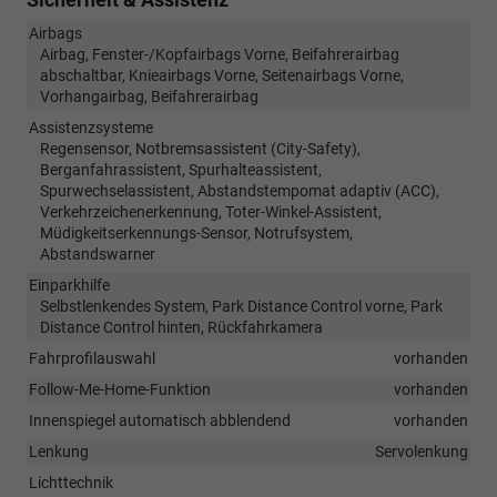
Airbags
Airbag, Fenster-/Kopfairbags Vorne, Beifahrerairbag
abschaltbar, Knieairbags Vorne, Seitenairbags Vorne,
Vorhangairbag, Beifahrerairbag
Assistenzsysteme
Regensensor, Notbremsassistent (City-Safety),
Berganfahrassistent, Spurhalteassistent,
Spurwechselassistent, Abstandstempomat adaptiv (ACC),
Verkehrzeichenerkennung, Toter-Winkel-Assistent,
Müdigkeitserkennungs-Sensor, Notrufsystem,
Abstandswarner
Einparkhilfe
Selbstlenkendes System, Park Distance Control vorne, Park
Distance Control hinten, Rückfahrkamera
Fahrprofilauswahl
vorhanden
Follow-Me-Home-Funktion
vorhanden
Innenspiegel automatisch abblendend
vorhanden
Lenkung
Servolenkung
Lichttechnik