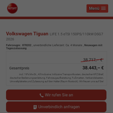
Menü
Volkswagen Tiguan
LIFE 1.5 eTSI 150PS/110kW DSG7
2026
Fahrzeugnr.
:
878202
, unverbindliche Lieferzeit: Ca. 4 Monate ,
Neuwagen mit
Tageszulassung
38.717,– €
38.443,– €
Gesamtpreis
incl. 19% MwSt., All Inclusive: Inklusive Transportkosten, deutscher KFZ Brief,
deutscher Bedienungsanleitung, Fahrzeugaufbereitung, Fußmatten, Verbandskasten,
Umweltplakette und Zulassung auf den Halter (Raum Rostock). Wir freuen uns auf Sie!
Wir rufen Sie an
Unverbindlich anfragen