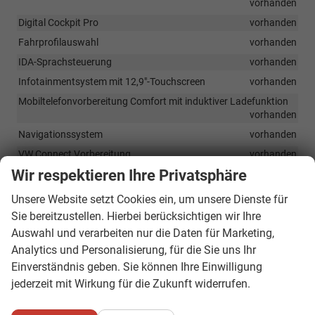
vorhanden
Digital Cockpit Pro
vorhanden
Fahrprofilauswahl
vorhanden
IDA-Sprachsteuerung
vorhanden
Infotainmentsystem mit 12,9"-Touchscreen
vorhanden
Mobiltelefonvorbereitung Comfort mit induktiver Ladefunktion
vorhanden
Navigationssystem
vorhanden
VW Connect Vorbereitung
vorhanden
Wir respektieren Ihre Privatsphäre
Sicherheit & Assistenz
Unsere Website setzt Cookies ein, um unsere Dienste für
Adaptive Tempomat
vorhanden
Sie bereitzustellen. Hierbei berücksichtigen wir Ihre
Auswahl und verarbeiten nur die Daten für Marketing,
Airbag für Fahrer und Beifahrer, mit Deaktivierung des Beifahrer-
Frontairbags
vorhanden
Analytics und Personalisierung, für die Sie uns Ihr
Einverständnis geben. Sie können Ihre Einwilligung
Automatisches Notbremssystem
vorhanden
jederzeit mit Wirkung für die Zukunft widerrufen.
Berganfahrassistent
vorhanden
Blind Spot-Sensor inkl. Rear Traffic Alert und Ausstiegswarner-