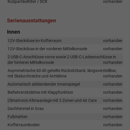
Rußpartikelfilter / SCR
vorhanden
Serienausstattungen
Innen
12V-Steckdose im Kofferraum
vorhanden
12V-Steckdose in der vorderen Mittelkonsole
vorhanden
2 USB-C-Anschlüsse vorne sowie 2 USB-C-Ladeanschlüsse in
der hinteren Mittelkonsole
vorhanden
Asymmetrische 60:40 geteilte Rücksitzbank, längsverstellbar,
mit Skidurchreiche und Armlehne
vorhanden
Automatisch abblendender Innenspiegel
vorhanden
Beifahrersitzlehne mit Klappfunktion
vorhanden
Climatronic-Klimaanlage mit 3 Zonen und Air Care
vorhanden
Dachhimmel in Grau
vorhanden
Fußmatten
vorhanden
Kofferraumboden
vorhanden