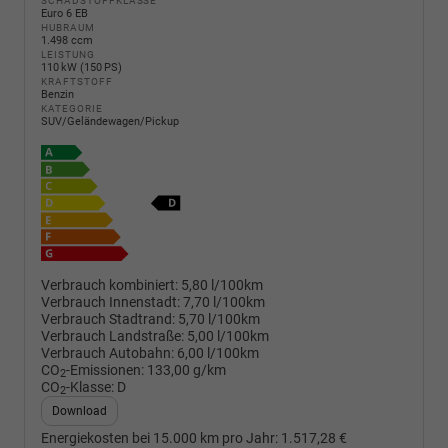
SCHADSTOFFKLASSE
Euro 6 EB
HUBRAUM
1.498 ccm
LEISTUNG
110 kW (150 PS)
KRAFTSTOFF
Benzin
KATEGORIE
SUV/Geländewagen/Pickup
Verbrauch kombiniert:
5,80 l/100km
Verbrauch Innenstadt:
7,70 l/100km
Verbrauch Stadtrand:
5,70 l/100km
Verbrauch Landstraße:
5,00 l/100km
Verbrauch Autobahn:
6,00 l/100km
CO
-Emissionen:
133,00 g/km
2
CO
-Klasse:
D
2
Download
Energiekosten bei 15.000 km pro Jahr:
1.517,28 €