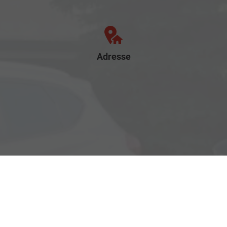
Adresse
Rostocker Str. 6
18198 Klein Schwaß
Ihre Anfahrt