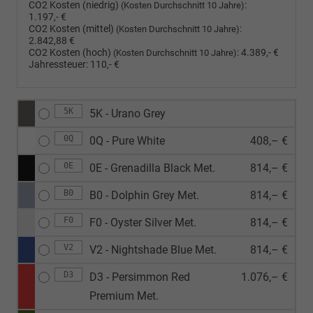
CO2 Kosten (niedrig)
:
(Kosten Durchschnitt 10 Jahre)
1.197,- €
CO2 Kosten (mittel)
:
(Kosten Durchschnitt 10 Jahre)
2.842,88 €
CO2 Kosten (hoch)
:
4.389,- €
(Kosten Durchschnitt 10 Jahre)
Jahressteuer:
110,- €
5K
5K - Urano Grey
0Q
0Q - Pure White
408,– €
0E
0E - Grenadilla Black Met.
814,– €
B0
B0 - Dolphin Grey Met.
814,– €
F0
F0 - Oyster Silver Met.
814,– €
V2
V2 - Nightshade Blue Met.
814,– €
D3
D3 - Persimmon Red
1.076,– €
Premium Met.