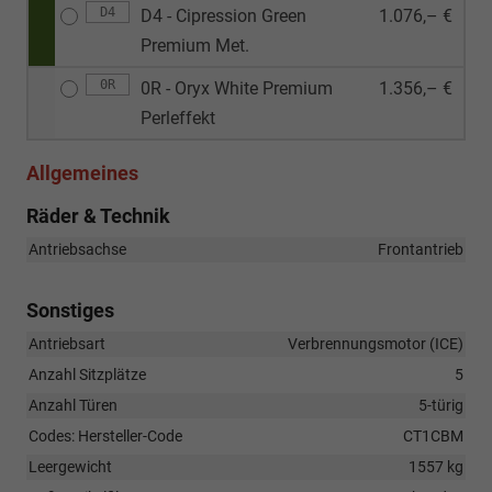
D4
D4 - Cipression Green
1.076,– €
Premium Met.
0R
0R - Oryx White Premium
1.356,– €
Perleffekt
Allgemeines
Räder & Technik
Antriebsachse
Frontantrieb
Sonstiges
Antriebsart
Verbrennungsmotor (ICE)
Anzahl Sitzplätze
5
Anzahl Türen
5-türig
Codes: Hersteller-Code
CT1CBM
Leergewicht
1557 kg