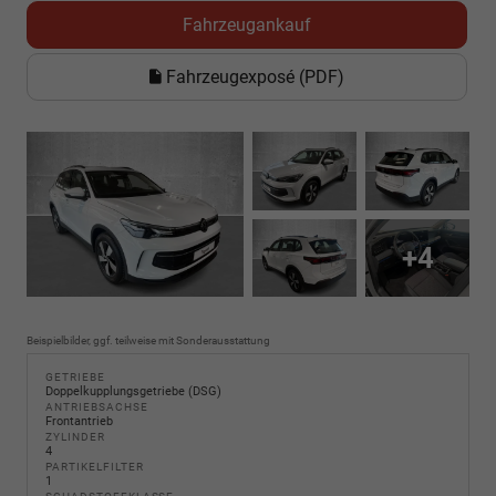
Fahrzeugankauf
Fahrzeugexposé (PDF)
+4
Beispielbilder, ggf. teilweise mit Sonderausstattung
GETRIEBE
Doppelkupplungsgetriebe (DSG)
ANTRIEBSACHSE
Frontantrieb
ZYLINDER
4
PARTIKELFILTER
1