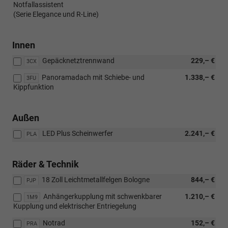
Notfallassistent
(Serie Elegance und R-Line)
Innen
Gepäcknetztrennwand
229,– €
3CX
Panoramadach mit Schiebe- und
1.338,– €
3FU
Kippfunktion
Außen
LED Plus Scheinwerfer
2.241,– €
PLA
Räder & Technik
18 Zoll Leichtmetallfelgen Bologne
844,– €
PJP
Anhängerkupplung mit schwenkbarer
1.210,– €
1M9
Kupplung und elektrischer Entriegelung
Notrad
152,– €
PRA