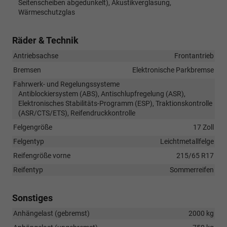
Seitenscheiben abgedunkelt), Akustikverglasung,
Wärmeschutzglas
Räder & Technik
Antriebsachse
Frontantrieb
Bremsen
Elektronische Parkbremse
Fahrwerk- und Regelungssysteme
Antiblockiersystem (ABS), Antischlupfregelung (ASR),
Elektronisches Stabilitäts-Programm (ESP), Traktionskontrolle
(ASR/CTS/ETS), Reifendruckkontrolle
Felgengröße
17 Zoll
Felgentyp
Leichtmetallfelge
Reifengröße vorne
215/65 R17
Reifentyp
Sommerreifen
Sonstiges
Anhängelast (gebremst)
2000 kg