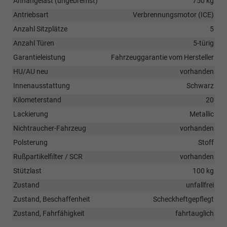
Anhängelast (ungebremst)
750 kg
Antriebsart
Verbrennungsmotor (ICE)
Anzahl Sitzplätze
5
Anzahl Türen
5-türig
Garantieleistung
Fahrzeuggarantie vom Hersteller
HU/AU neu
vorhanden
Innenausstattung
Schwarz
Kilometerstand
20
Lackierung
Metallic
Nichtraucher-Fahrzeug
vorhanden
Polsterung
Stoff
Rußpartikelfilter / SCR
vorhanden
Stützlast
100 kg
Zustand
unfallfrei
Zustand, Beschaffenheit
Scheckheftgepflegt
Zustand, Fahrfähigkeit
fahrtauglich