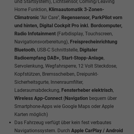
und Startsystem), Lichtsensor, Coming/Leaving
Home Funktion,
Klimaautomatik 3-Zonen-
Climatronic
"Air Care",
Regensensor, ParkPilot vorn
und hinten, Digital Cockpit Pro inkl. Bordcomputer,
Radio Infotainment
(Farbdisplay, Touchscreen,
Navigationsvorbereitung),
Freisprecheinrichtung
Bluetooth
, USB-C Schnittstelle,
Digitaler
Radioempfang DAB+, Start-Stopp-Anlage
,
Servolenkung, Wegfahrsperre, 12 Volt Steckdose,
Kopfstützen, Bremsscheiben, Dreipunkt-
Sicherheitsgurte, Innenraumfilter,
Laderaumabdeckung,
Fensterheber elektrisch
,
Wireless App-Connect
(
Navigation
bequem über
Smartphone-Apps wie Google Maps oder Apple
Karten möglich)
Das Fahrzeug verfügt über kein fest verbautes
Navigationssystem. Durch
Apple CarPlay / Android