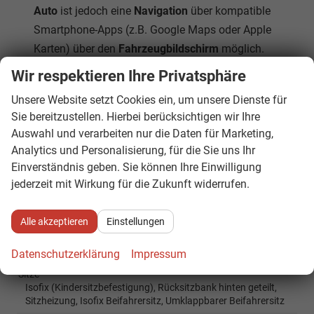
Auto
ist jedoch eine
Navigation
über kompatible
Smartphone-Apps (z.B. Google Maps oder Apple
Karten) über den
Fahrzeugbildschirm
möglich.
Wir respektieren Ihre Privatsphäre
Innen
Unsere Website setzt Cookies ein, um unsere Dienste für
Ambiente-Beleuchtung
vorhanden
Sie bereitzustellen. Hierbei berücksichtigen wir Ihre
Armlehnen
Mittelarmlehne
Auswahl und verarbeiten nur die Daten für Marketing,
Analytics und Personalisierung, für die Sie uns Ihr
Fensterheber
elektrisch
Einverständnis geben. Sie können Ihre Einwilligung
Innenraumfilter
vorhanden
jederzeit mit Wirkung für die Zukunft widerrufen.
Klimatisierung
Klimaautomatik, 3-Zonen-Klimaautomatik
Laderaumabdeckung
vorhanden
Alle akzeptieren
Einstellungen
Lenkrad
in Leder, höhenverstellbar, mit Multifunktionen, mit
Datenschutzerklärung
Impressum
Lenkradheizung, mit Schaltwippen
Sitze
Isofix (Kindersitzbefestigung), Rücksitzbank hinten geteilt,
Sitzheizung, Isofix Beifahrersitz, Umklappbarer Beifahrersitz