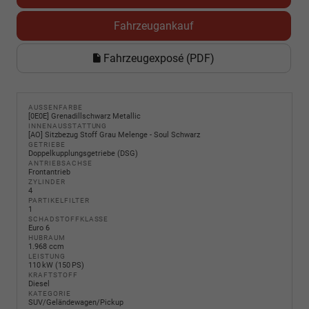
Fahrzeugankauf
Fahrzeugexposé (PDF)
AUSSENFARBE
[0E0E] Grenadillschwarz Metallic
INNENAUSSTATTUNG
[AO] Sitzbezug Stoff Grau Melenge - Soul Schwarz
GETRIEBE
Doppelkupplungsgetriebe (DSG)
ANTRIEBSACHSE
Frontantrieb
ZYLINDER
4
PARTIKELFILTER
1
SCHADSTOFFKLASSE
Euro 6
HUBRAUM
1.968 ccm
LEISTUNG
110 kW (150 PS)
KRAFTSTOFF
Diesel
KATEGORIE
SUV/Geländewagen/Pickup