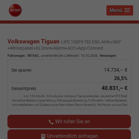
Menü
Volkswagen Tiguan
LIFE 150PS TDI DSG AHK+360°
+Winterpaket+IQ.Drive+Alarm+ACC+App-Connect
Fahrzeugnr.
:
881542
, unverbindliche Lieferzeit:
15.10.2026
,
Neuwagen
14.734,– €
Sie sparen:
26,5%
40.831,– €
Gesamtpreis
incl. 19% MwSt., All Inclusive: Inklusive Transportkosten, deutscher KFZ Brief,
deutscher Bedienungsanleitung, Fahrzeugaufbereitung, Fußmatten, Verbandskasten,
Umweltplakette und Zulassung auf den Halter (Raum Rostock). Wir freuen uns auf Sie!
Wir rufen Sie an
Unverbindlich anfragen