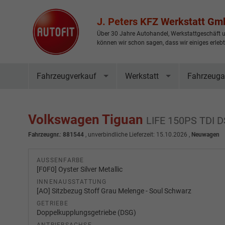
J. Peters KFZ Werkstatt G
Über 30 Jahre Autohandel, Werkstattgeschäft u
können wir schon sagen, dass wir einiges erleb
Fahrzeugverkauf
Werkstatt
Fahrzeuga
Volkswagen Tiguan
LIFE 150PS TDI 
Fahrzeugnr.
:
881544
, unverbindliche Lieferzeit:
15.10.2026
,
Neuwagen
AUSSENFARBE
[F0F0] Oyster Silver Metallic
INNENAUSSTATTUNG
[AO] Sitzbezug Stoff Grau Melenge - Soul Schwarz
GETRIEBE
Doppelkupplungsgetriebe (DSG)