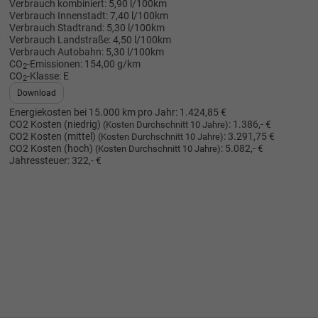
Verbrauch kombiniert:
5,90 l/100km
Verbrauch Innenstadt:
7,40 l/100km
Verbrauch Stadtrand:
5,30 l/100km
Verbrauch Landstraße:
4,50 l/100km
Verbrauch Autobahn:
5,30 l/100km
CO
-Emissionen:
154,00 g/km
2
CO
-Klasse:
E
2
Download
Energiekosten bei 15.000 km pro Jahr:
1.424,85 €
CO2 Kosten (niedrig)
:
1.386,- €
(Kosten Durchschnitt 10 Jahre)
CO2 Kosten (mittel)
:
3.291,75 €
(Kosten Durchschnitt 10 Jahre)
CO2 Kosten (hoch)
:
5.082,- €
(Kosten Durchschnitt 10 Jahre)
Jahressteuer:
322,- €