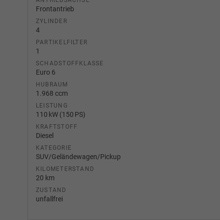
ANTRIEBSACHSE
Frontantrieb
ZYLINDER
4
PARTIKELFILTER
1
SCHADSTOFFKLASSE
Euro 6
HUBRAUM
1.968 ccm
LEISTUNG
110 kW (150 PS)
KRAFTSTOFF
Diesel
KATEGORIE
SUV/Geländewagen/Pickup
KILOMETERSTAND
20 km
ZUSTAND
unfallfrei