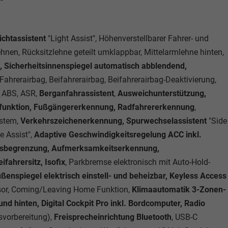
ichtassistent
"Light Assist", Höhenverstellbarer Fahrer- und
lehnen, Rücksitzlehne geteilt umklappbar, Mittelarmlehne hinten,
, Sicherheitsinnenspiegel automatisch abblendend,
 Fahrerairbag, Beifahrerairbag, Beifahrerairbag-Deaktivierung,
, ABS, ASR,
Berganfahrassistent
,
Ausweichunterstützung,
sfunktion, Fußgängererkennung, Radfahrererkennung
,
stem,
Verkehrszeichenerkennung, Spurwechselassistent
"Side
e Assist",
Adaptive Geschwindigkeitsregelung ACC inkl.
itsbegrenzung, Aufmerksamkeitserkennung,
ifahrersitz, Isofix
, Parkbremse elektronisch mit Auto-Hold-
ßenspiegel elektrisch einstell- und beheizbar, Keyless Access
nsor, Coming/Leaving Home Funktion,
Klimaautomatik 3-Zonen-
nd hinten, Digital Cockpit Pro inkl. Bordcomputer, Radio
svorbereitung),
Freisprecheinrichtung Bluetooth
, USB-C