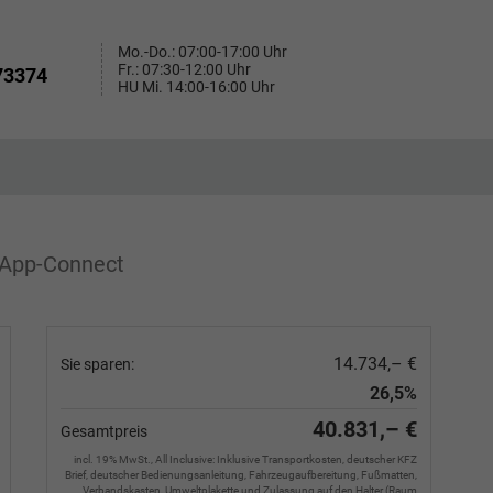
Mo.-Do.: 07:00-17:00 Uhr
Fr.: 07:30-12:00 Uhr
73374
HU Mi. 14:00-16:00 Uhr
+App-Connect
14.734,– €
Sie sparen:
26,5%
40.831,– €
Gesamtpreis
incl. 19% MwSt., All Inclusive: Inklusive Transportkosten, deutscher KFZ
Brief, deutscher Bedienungsanleitung, Fahrzeugaufbereitung, Fußmatten,
Verbandskasten, Umweltplakette und Zulassung auf den Halter (Raum