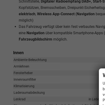
Schnittstelle,
Digitaler Radioempfang DAB+, Start-
Kopfstützen, Bremsscheiben, Dreipunkt-Sicherheits
elektrisch
,
Wireless App-Connect
(
Navigation
beque
möglich)
Das Fahrzeug verfügt über kein fest verbautes Nav
eine
Navigation
über kompatible Smartphone-Apps (
Fahrzeugbildschirm
möglich.
Innen
Ambiente-Beleuchtung
Armlehnen
Fensterheber
Innenraumfilter
U
Klimatisierung
b
Laderaumabdeckung
v
Lenkrad
in Leder, h
P