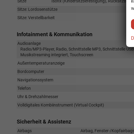
k
Sitze
Isofix (Kindersitzbefestigung), Rücksitzbank h
w
Sitze: Lordosenstütze
Sitze: Verstellbarkeit
Infotainment & Kommunikation
D
Audioanlage
Radio/MP3-Player, Radio, Schnittstelle MP3, Schnittstelle USB
Musikstreaming integriert, Touchscreen
Außentemperaturanzeige
Bordcomputer
Navigationssystem
Telefon
Uhr & Drehzahlmesser
Volldigitales Kombiinstrument (Virtual Cockpit)
Sicherheit & Assistenz
Airbags
Airbag, Fenster-/Kopfairbags