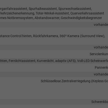
rganfahrassistent, Spurhalteassistent, Spurwechselassistent,
hrzeichenerkennung, Toter-Winkel-Assistent, Querverkehrsassistent
nomes Notbremssystem, Abstandswarner, Geschwindigkeitsbegrenzer
vorhand
istance Control hinten, Rückfahrkamera, 360°-Kamera (Surround View),
vorhand
Servolenku
hten, Fernlichtassistent, Kurvenlicht, adaptiv (AFS), Voll-LED Scheinwerf
Pannenk
vorhand
Schlüssellose Zentralverriegelung (Keyless G
Schwenkb