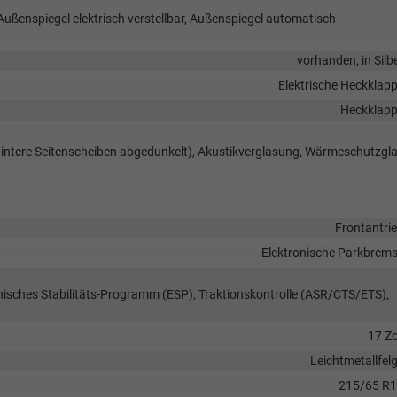
Außenspiegel elektrisch verstellbar, Außenspiegel automatisch
vorhanden, in Silb
Elektrische Heckklap
Heckklap
hintere Seitenscheiben abgedunkelt), Akustikverglasung, Wärmeschutzgl
Frontantri
Elektronische Parkbrem
onisches Stabilitäts-Programm (ESP), Traktionskontrolle (ASR/CTS/ETS),
17 Zo
Leichtmetallfel
215/65 R