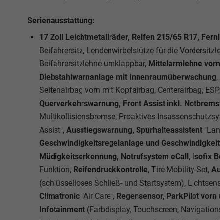
Serienausstattung:
17 Zoll Leichtmetallräder, Reifen 215/65 R17, Fernl
Beifahrersitz, Lendenwirbelstütze für die Vordersitz
Beifahrersitzlehne umklappbar,
Mittelarmlehne vorn
Diebstahlwarnanlage mit Innenraumüberwachung
,
Seitenairbag vorn mit Kopfairbag, Centerairbag, ESP
Querverkehrswarnung, Front Assist inkl. Notbrem
Multikollisionsbremse, Proaktives Insassenschutzsy
Assist",
Ausstiegswarnung, Spurhalteassistent
"Lan
Geschwindigkeitsregelanlage und Geschwindigke
Müdigkeitserkennung, Notrufsystem eCall
,
Isofix Be
Funktion,
Reifendruckkontrolle
, Tire-Mobility-Set,
Au
(schlüsselloses Schließ- und Startsystem), Lichtse
Climatronic
"Air Care",
Regensensor, ParkPilot vorn u
Infotainment
(Farbdisplay, Touchscreen, Navigation