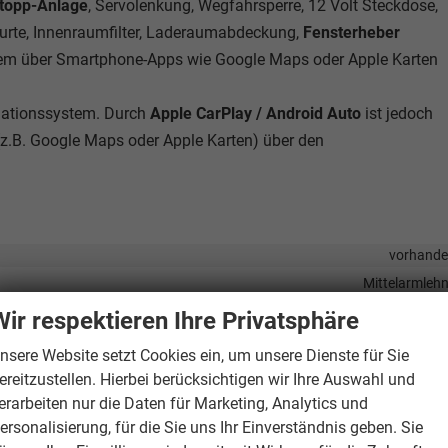
Stopp-Anlage
, Servolenkung, Wegfahrsperre, 12 Volt Steckdose,
gurte, Innenraumfilter, Laderaumabdeckung,
Fensterheber
m über Smartphone-Apps wie Google Maps oder Apple Karten
igationssystem. Durch
Apple CarPlay / Android Auto
ist jedoch
z.B. Google Maps oder Apple Karten) über den
vorhand
Mittelarmleh
elektris
Wir respektieren Ihre Privatsphäre
vorhand
nsere Website setzt Cookies ein, um unsere Dienste für Sie
Klimaautomatik, 3-Zonen-Klimaautomat
ereitzustellen. Hierbei berücksichtigen wir Ihre Auswahl und
vorhand
erarbeiten nur die Daten für Marketing, Analytics und
öhenverstellbar, mit Multifunktionen, mit Lenkradheizung, mit Schaltwipp
ersonalisierung, für die Sie uns Ihr Einverständnis geben. Sie