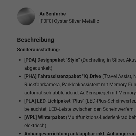
Außenfarbe
[F0F0] Oyster Silver Metallic
Beschreibung
Sonderausstattung:
[PDA] Designpaket "Style"
(Dachreling in Silber, Ak
abgedunkelt)
[PHA] Fahrassistenzpaket "IQ.Drive
(Travel Assist,
Rückfahrkamera, Parklenkassistent mit Memory-Funk
automatisch abblendend, Außenspiegel mit Memory-
[PLA] LED-Lichtpaket "Plus"
(LED-Plus-Scheinwerfer
beleuchtet, LED-Leiste zwischen den Scheinwerfern
[WPL] Winterpaket
(Multifunktions-Lederlenkrad be
elektrisch)
Anhängevorrichtung anklappbar inkl. Anhängerrangi