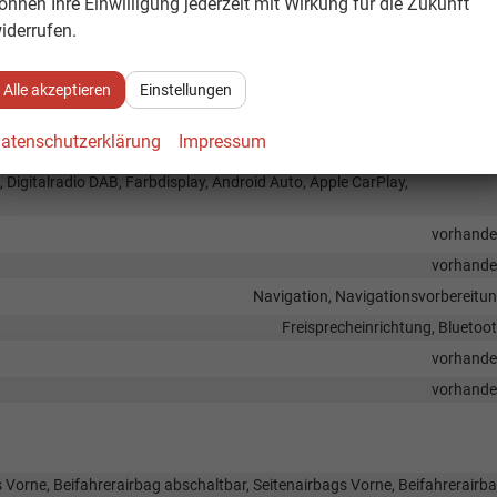
önnen Ihre Einwilligung jederzeit mit Wirkung für die Zukunft
inten geteilt, Sitzheizung, Isofix Beifahrersitz, Umklappbarer Beifahrersi
iderrufen.
Fahrer und Beifahr
Höhenverstellbarer Fahrer- und Beifahrersi
Alle akzeptieren
Einstellungen
atenschutzerklärung
Impressum
, Digitalradio DAB, Farbdisplay, Android Auto, Apple CarPlay,
vorhand
vorhand
Navigation, Navigationsvorbereitu
Freisprecheinrichtung, Bluetoo
vorhand
vorhand
 Vorne, Beifahrerairbag abschaltbar, Seitenairbags Vorne, Beifahrerairb