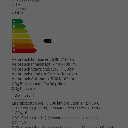
KILOMETERSTAND
20 km
ZUSTAND
unfallfrei
Verbrauch kombiniert:
5,90 l/100km
Verbrauch Innenstadt:
7,40 l/100km
Verbrauch Stadtrand:
5,30 l/100km
Verbrauch Landstraße:
4,50 l/100km
Verbrauch Autobahn:
5,30 l/100km
CO
-Emissionen:
154,00 g/km
2
CO
-Klasse:
E
2
Download
Energiekosten bei 15.000 km pro Jahr:
1.424,85 €
CO2 Kosten (niedrig)
:
(Kosten Durchschnitt 10 Jahre)
1.386,- €
CO2 Kosten (mittel)
:
(Kosten Durchschnitt 10 Jahre)
3.291,75 €
CO2 Kosten (hoch)
:
5.082,- €
(Kosten Durchschnitt 10 Jahre)