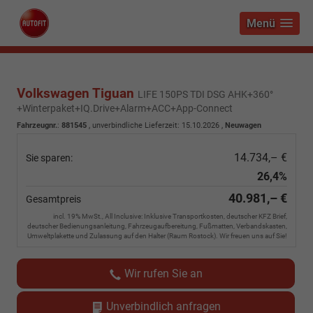
Menü
Volkswagen Tiguan
LIFE 150PS TDI DSG AHK+360°
+Winterpaket+IQ.Drive+Alarm+ACC+App-Connect
Fahrzeugnr.
:
881545
, unverbindliche Lieferzeit:
15.10.2026
,
Neuwagen
14.734,– €
Sie sparen:
26,4%
40.981,– €
Gesamtpreis
incl. 19% MwSt., All Inclusive: Inklusive Transportkosten, deutscher KFZ Brief,
deutscher Bedienungsanleitung, Fahrzeugaufbereitung, Fußmatten, Verbandskasten,
Umweltplakette und Zulassung auf den Halter (Raum Rostock). Wir freuen uns auf Sie!
Wir rufen Sie an
Unverbindlich anfragen