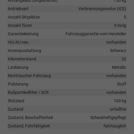
Anhängelast (ungebremst)
750 kg
Antriebsart
Verbrennungsmotor (ICE)
Anzahl Sitzplätze
5
Anzahl Türen
5-türig
Garantieleistung
Fahrzeuggarantie vom Hersteller
HU/AU neu
vorhanden
Innenausstattung
Schwarz
Kilometerstand
20
Lackierung
Metallic
Nichtraucher-Fahrzeug
vorhanden
Polsterung
Stoff
Rußpartikelfilter / SCR
vorhanden
Stützlast
100 kg
Zustand
unfallfrei
Zustand, Beschaffenheit
Scheckheftgepflegt
Zustand, Fahrfähigkeit
fahrtauglich