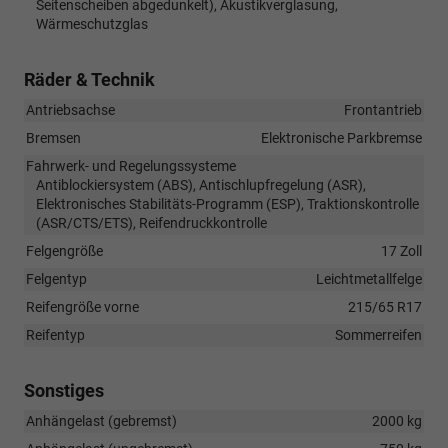
Seitenscheiben abgedunkelt), Akustikverglasung,
Wärmeschutzglas
Räder & Technik
Antriebsachse
Frontantrieb
Bremsen
Elektronische Parkbremse
Fahrwerk- und Regelungssysteme
Antiblockiersystem (ABS), Antischlupfregelung (ASR),
Elektronisches Stabilitäts-Programm (ESP), Traktionskontrolle
(ASR/CTS/ETS), Reifendruckkontrolle
Felgengröße
17 Zoll
Felgentyp
Leichtmetallfelge
Reifengröße vorne
215/65 R17
Reifentyp
Sommerreifen
Sonstiges
Anhängelast (gebremst)
2000 kg