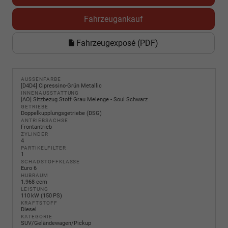
Fahrzeugankauf
Fahrzeugexposé (PDF)
AUSSENFARBE
[D4D4] Cipressino-Grün Metallic
INNENAUSSTATTUNG
[AO] Sitzbezug Stoff Grau Melenge - Soul Schwarz
GETRIEBE
Doppelkupplungsgetriebe (DSG)
ANTRIEBSACHSE
Frontantrieb
ZYLINDER
4
PARTIKELFILTER
1
SCHADSTOFFKLASSE
Euro 6
HUBRAUM
1.968 ccm
LEISTUNG
110 kW (150 PS)
KRAFTSTOFF
Diesel
KATEGORIE
SUV/Geländewagen/Pickup