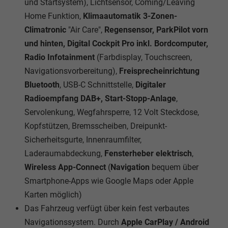
und Startsystem), Lichtsensor, Coming/Leaving
Home Funktion,
Klimaautomatik 3-Zonen-
Climatronic
"Air Care",
Regensensor, ParkPilot vorn
und hinten, Digital Cockpit Pro inkl. Bordcomputer,
Radio Infotainment
(Farbdisplay, Touchscreen,
Navigationsvorbereitung),
Freisprecheinrichtung
Bluetooth
, USB-C Schnittstelle,
Digitaler
Radioempfang DAB+, Start-Stopp-Anlage
,
Servolenkung, Wegfahrsperre, 12 Volt Steckdose,
Kopfstützen, Bremsscheiben, Dreipunkt-
Sicherheitsgurte, Innenraumfilter,
Laderaumabdeckung,
Fensterheber elektrisch
,
Wireless App-Connect
(
Navigation
bequem über
Smartphone-Apps wie Google Maps oder Apple
Karten möglich)
Das Fahrzeug verfügt über kein fest verbautes
Navigationssystem. Durch
Apple CarPlay / Android