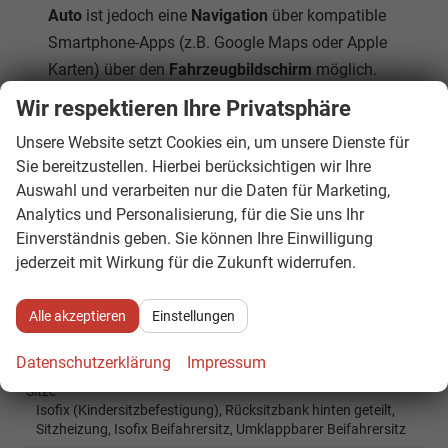
Auto
ist jedoch eine
Navigation
über kompatible
Smartphone-Apps (z.B. Google Maps oder Apple
Karten) über den
Fahrzeugbildschirm
möglich.
Wir respektieren Ihre Privatsphäre
Innen
Unsere Website setzt Cookies ein, um unsere Dienste für
Ambiente-Beleuchtung
vorhanden
Sie bereitzustellen. Hierbei berücksichtigen wir Ihre
Armlehnen
Mittelarmlehne
Auswahl und verarbeiten nur die Daten für Marketing,
Analytics und Personalisierung, für die Sie uns Ihr
Fensterheber
elektrisch
Einverständnis geben. Sie können Ihre Einwilligung
Innenraumfilter
vorhanden
jederzeit mit Wirkung für die Zukunft widerrufen.
Klimatisierung
Klimaautomatik, 3-Zonen-Klimaautomatik
Laderaumabdeckung
vorhanden
Alle akzeptieren
Einstellungen
Lenkrad
in Leder, höhenverstellbar, mit Multifunktionen, mit
Datenschutzerklärung
Impressum
Lenkradheizung, mit Schaltwippen
Sitze
Isofix (Kindersitzbefestigung), Rücksitzbank hinten geteilt,
Sitzheizung, Isofix Beifahrersitz, Umklappbarer Beifahrersitz