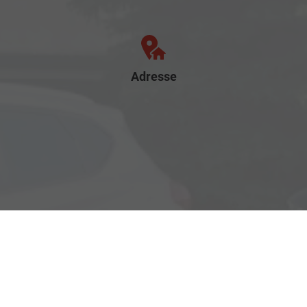
Adresse
Rostocker Str. 6
18198 Klein Schwaß
Ihre Anfahrt