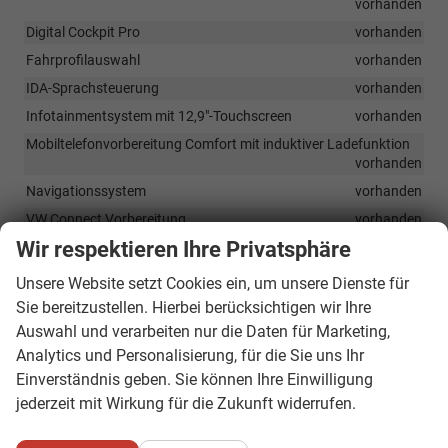
vorhanden
Digital Cockpit Pro
vorhanden
Fahrprofilauswahl
vorhanden
IDA-Sprachsteuerung
vorhanden
Infotainmentsystem mit 12,9"-Touchscreen
vorhanden
Mobiltelefonvorbereitung Comfort mit induktiver Ladefunktion
vorhanden
Navigationssystem
vorhanden
VW Connect Vorbereitung
vorhanden
Wir respektieren Ihre Privatsphäre
Sicherheit & Assistenz
Unsere Website setzt Cookies ein, um unsere Dienste für
Adaptive Tempomat
vorhanden
Sie bereitzustellen. Hierbei berücksichtigen wir Ihre
Auswahl und verarbeiten nur die Daten für Marketing,
Airbag für Fahrer und Beifahrer, mit Deaktivierung des Beifahrer-
Frontairbags
vorhanden
Analytics und Personalisierung, für die Sie uns Ihr
Einverständnis geben. Sie können Ihre Einwilligung
Automatisches Notbremssystem
vorhanden
jederzeit mit Wirkung für die Zukunft widerrufen.
Berganfahrassistent
vorhanden
Blind Spot-Sensor inkl. Rear Traffic Alert und Ausstiegswarner-