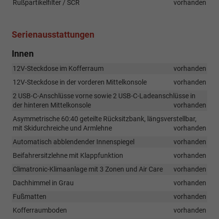
Rußpartikelfilter / SCR
vorhanden
Serienausstattungen
Innen
12V-Steckdose im Kofferraum
vorhanden
12V-Steckdose in der vorderen Mittelkonsole
vorhanden
2 USB-C-Anschlüsse vorne sowie 2 USB-C-Ladeanschlüsse in
der hinteren Mittelkonsole
vorhanden
Asymmetrische 60:40 geteilte Rücksitzbank, längsverstellbar,
mit Skidurchreiche und Armlehne
vorhanden
Automatisch abblendender Innenspiegel
vorhanden
Beifahrersitzlehne mit Klappfunktion
vorhanden
Climatronic-Klimaanlage mit 3 Zonen und Air Care
vorhanden
Dachhimmel in Grau
vorhanden
Fußmatten
vorhanden
Kofferraumboden
vorhanden