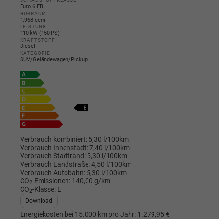
SCHADSTOFFKLASSE
Euro 6 EB
HUBRAUM
1.968 ccm
LEISTUNG
110 kW (150 PS)
KRAFTSTOFF
Diesel
KATEGORIE
SUV/Geländewagen/Pickup
Verbrauch kombiniert:
5,30 l/100km
Verbrauch Innenstadt:
7,40 l/100km
Verbrauch Stadtrand:
5,30 l/100km
Verbrauch Landstraße:
4,50 l/100km
Verbrauch Autobahn:
5,30 l/100km
CO
-Emissionen:
140,00 g/km
2
CO
-Klasse:
E
2
Download
Energiekosten bei 15.000 km pro Jahr:
1.279,95 €