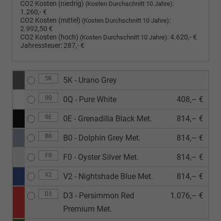
CO2 Kosten (niedrig)
:
(Kosten Durchschnitt 10 Jahre)
1.260,- €
CO2 Kosten (mittel)
:
(Kosten Durchschnitt 10 Jahre)
2.992,50 €
CO2 Kosten (hoch)
:
4.620,- €
(Kosten Durchschnitt 10 Jahre)
Jahressteuer:
287,- €
5K
5K - Urano Grey
0Q
0Q - Pure White
408,– €
0E
0E - Grenadilla Black Met.
814,– €
B0
B0 - Dolphin Grey Met.
814,– €
F0
F0 - Oyster Silver Met.
814,– €
V2
V2 - Nightshade Blue Met.
814,– €
D3
D3 - Persimmon Red
1.076,– €
Premium Met.