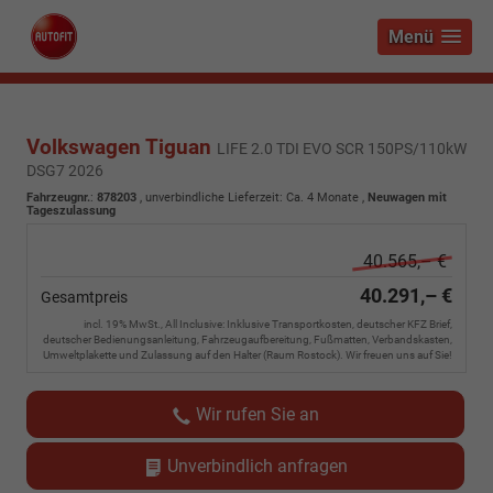
Menü
Volkswagen Tiguan
LIFE 2.0 TDI EVO SCR 150PS/110kW
DSG7 2026
Fahrzeugnr.
:
878203
, unverbindliche Lieferzeit: Ca. 4 Monate ,
Neuwagen mit
Tageszulassung
40.565,– €
40.291,– €
Gesamtpreis
incl. 19% MwSt., All Inclusive: Inklusive Transportkosten, deutscher KFZ Brief,
deutscher Bedienungsanleitung, Fahrzeugaufbereitung, Fußmatten, Verbandskasten,
Umweltplakette und Zulassung auf den Halter (Raum Rostock). Wir freuen uns auf Sie!
Wir rufen Sie an
Unverbindlich anfragen