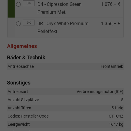
D4
D4 - Cipression Green
1.076,– €
Premium Met.
0R
0R - Oryx White Premium
1.356,– €
Perleffekt
Allgemeines
Räder & Technik
Antriebsachse
Frontantrieb
Sonstiges
Antriebsart
Verbrennungsmotor (ICE)
Anzahl Sitzplätze
5
Anzahl Türen
5-türig
Codes: Hersteller-Code
CT1C4Z
Leergewicht
1647 kg