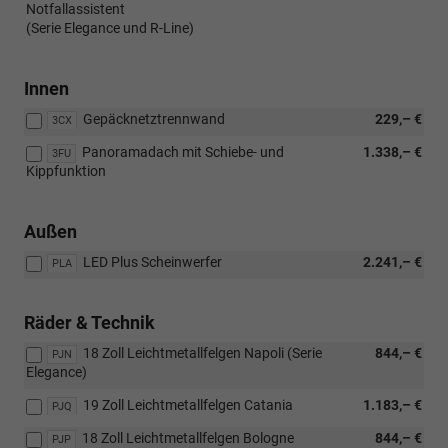
Notfallassistent
(Serie Elegance und R-Line)
Innen
Gepäcknetztrennwand
229,– €
3CX
Panoramadach mit Schiebe- und
1.338,– €
3FU
Kippfunktion
Außen
LED Plus Scheinwerfer
2.241,– €
PLA
Räder & Technik
18 Zoll Leichtmetallfelgen Napoli (Serie
844,– €
PJN
Elegance)
19 Zoll Leichtmetallfelgen Catania
1.183,– €
PJQ
18 Zoll Leichtmetallfelgen Bologne
844,– €
PJP