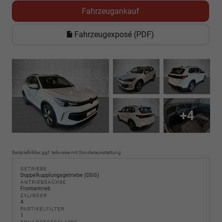
Fahrzeugankauf
Fahrzeugexposé (PDF)
+4
Beispielbilder, ggf. teilweise mit Sonderausstattung
GETRIEBE
Doppelkupplungsgetriebe (DSG)
ANTRIEBSACHSE
Frontantrieb
ZYLINDER
4
PARTIKELFILTER
1