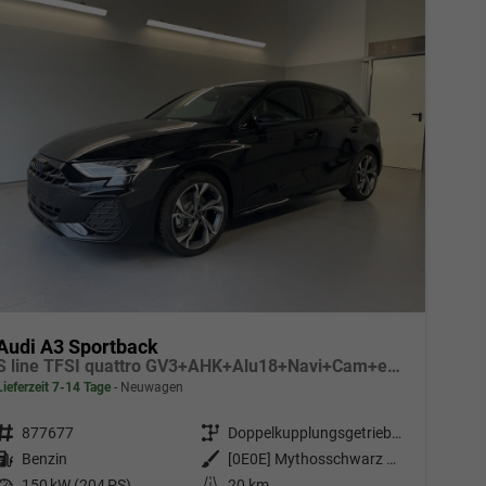
Audi A3 Sportback
S line TFSI quattro GV3+AHK+Alu18+Navi+Cam+eHeck+Sound+ACC+OptikSchwarz
Lieferzeit 7-14 Tage
Neuwagen
Fahrzeugnr.
877677
Getriebe
Doppelkupplungsgetriebe (DSG)
Kraftstoff
Benzin
Außenfarbe
[0E0E] Mythosschwarz Metallic
Leistung
150 kW (204 PS)
Kilometerstand
20 km