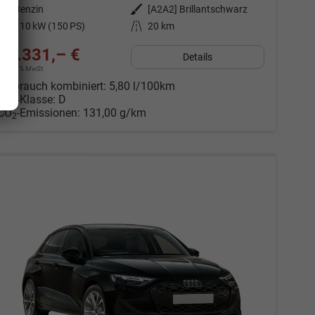
Kraftstoff
Benzin
Außenfarbe
[A2A2] Brillantschwarz
Leistung
110 kW (150 PS)
Kilometerstand
20 km
33.331,– €
Details
incl. 19% MwSt.
Verbrauch kombiniert:
5,80 l/100km
CO
-Klasse:
D
2
CO
-Emissionen:
131,00 g/km
2