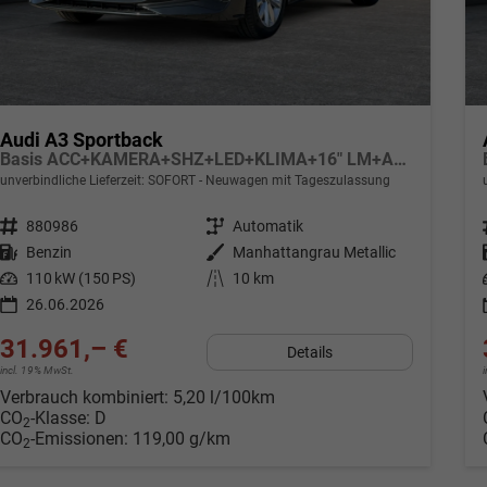
Audi A3 Sportback
Basis ACC+KAMERA+SHZ+LED+KLIMA+16" LM+APP
unverbindliche Lieferzeit: SOFORT
Neuwagen mit Tageszulassung
Fahrzeugnr.
880986
Getriebe
Automatik
Kraftstoff
Benzin
Außenfarbe
Manhattangrau Metallic
Leistung
110 kW (150 PS)
Kilometerstand
10 km
26.06.2026
31.961,– €
Details
incl. 19% MwSt.
Verbrauch kombiniert:
5,20 l/100km
CO
-Klasse:
D
2
CO
-Emissionen:
119,00 g/km
2