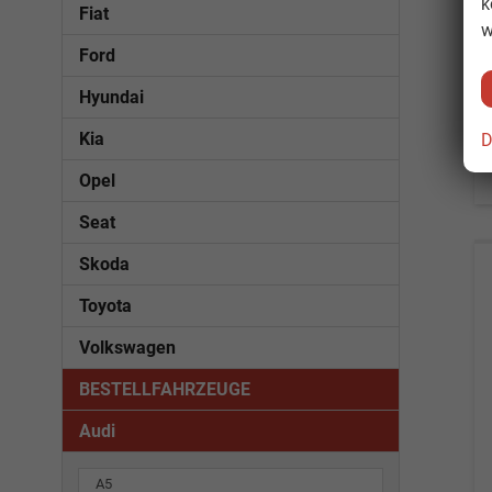
k
Fiat
w
Ford
Hyundai
Kia
D
Opel
Seat
Skoda
Toyota
Volkswagen
BESTELLFAHRZEUGE
Audi
A5