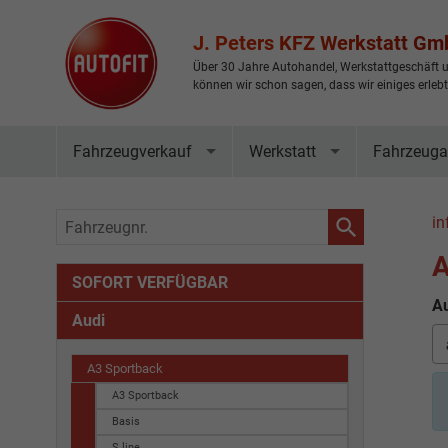
J. Peters KFZ Werkstatt G
Über 30 Jahre Autohandel, Werkstattgeschäft u
können wir schon sagen, dass wir einiges erleb
Fahrzeugverkauf
Werkstatt
Fahrzeuga
Fahrzeugnr.
in
A
SOFORT VERFÜGBAR
Au
Audi
A3 Sportback
A3 Sportback
Basis
S line