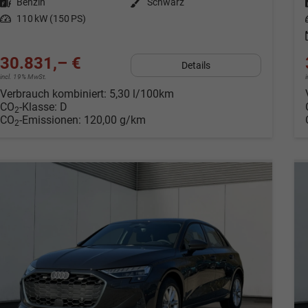
Kraftstoff
Benzin
Außenfarbe
Schwarz
Leistung
110 kW (150 PS)
30.831,– €
Details
incl. 19% MwSt.
Verbrauch kombiniert:
5,30 l/100km
CO
-Klasse:
D
2
CO
-Emissionen:
120,00 g/km
2