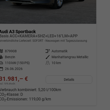
Audi A3 Sportback
Basis ACC+KAMERA+SHZ+LED+16"LM+APP
unverbindliche Lieferzeit: SOFORT
Neuwagen mit Tageszulassung
Fahrzeugnr.
879908
Getriebe
Automatik
Kraftstoff
Benzin
Außenfarbe
Manhattangrau Metallic
Leistung
110 kW (150 PS)
Kilometerstand
10 km
26.06.2026
31.981,– €
Details
incl. 19% MwSt.
Verbrauch kombiniert:
5,20 l/100km
CO
-Klasse:
D
2
CO
-Emissionen:
119,00 g/km
2