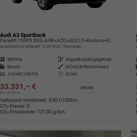
Audi A3 Sportback
Facelift 150PS DSG AHK+ACC+ALU17+Kamera+GV3+Sitzheizung
unverbindliche Lieferzeit:
15.09.2026
Neuwagen
Fahrzeugnr.
883354
Getriebe
Doppelkupplungsgetriebe (DSG)
Kraftstoff
Benzin
Außenfarbe
[A2A2] Brillantschwarz
Leistung
110 kW (150 PS)
Kilometerstand
20 km
33.331,– €
Details
incl. 19% MwSt.
Verbrauch kombiniert:
5,80 l/100km
CO
-Klasse:
D
2
CO
-Emissionen:
131,00 g/km
2