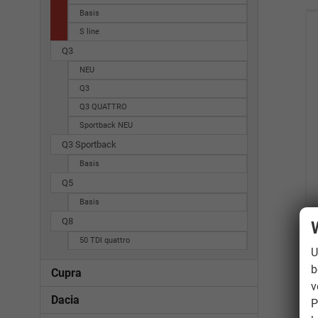
Basis
S line
Q3
NEU
Q3
Q3 QUATTRO
Sportback NEU
Q3 Sportback
Basis
Q5
Basis
Q8
50 TDI quattro
U
b
Cupra
v
Dacia
P