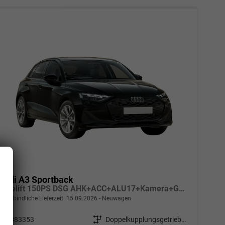
Audi A3 Sportback
Facelift 150PS DSG AHK+ACC+ALU17+Kamera+GV3+Sitzheizung
unverbindliche Lieferzeit:
15.09.2026
Neuwagen
Fahrzeugnr.
883353
Getriebe
Doppelkupplungsgetriebe (DSG)