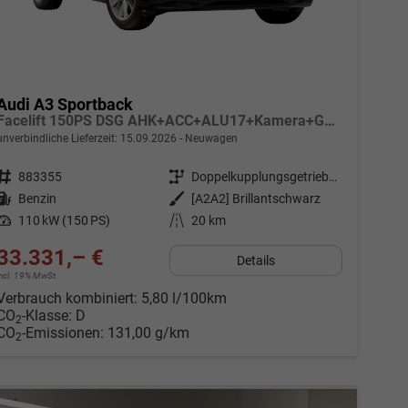
Audi A3 Sportback
Facelift 150PS DSG AHK+ACC+ALU17+Kamera+GV3+Sitzheizung
unverbindliche Lieferzeit:
15.09.2026
Neuwagen
Fahrzeugnr.
883355
Getriebe
Doppelkupplungsgetriebe (DSG)
Kraftstoff
Benzin
Außenfarbe
[A2A2] Brillantschwarz
Leistung
110 kW (150 PS)
Kilometerstand
20 km
33.331,– €
Details
incl. 19% MwSt.
Verbrauch kombiniert:
5,80 l/100km
CO
-Klasse:
D
2
CO
-Emissionen:
131,00 g/km
2