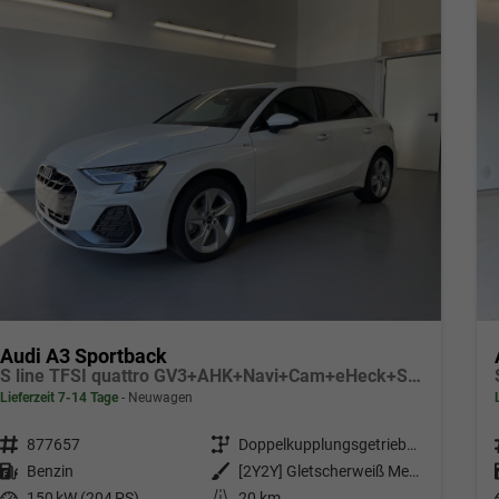
Audi A3 Sportback
S line TFSI quattro GV3+AHK+Navi+Cam+eHeck+Sound+ACC+ParkAssist+Komfort
Lieferzeit 7-14 Tage
Neuwagen
Fahrzeugnr.
877657
Getriebe
Doppelkupplungsgetriebe (DSG)
Kraftstoff
Benzin
Außenfarbe
[2Y2Y] Gletscherweiß Metallic
Leistung
150 kW (204 PS)
Kilometerstand
20 km