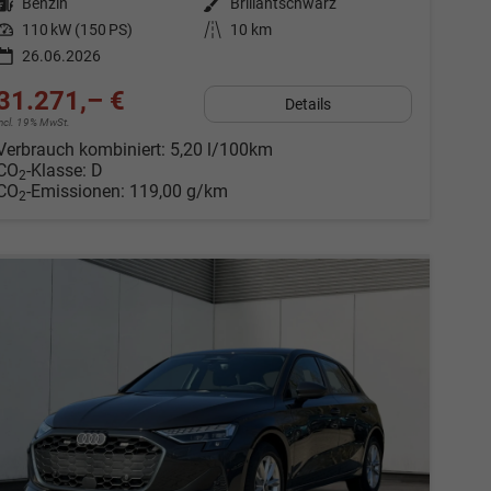
Kraftstoff
Benzin
Außenfarbe
Brillantschwarz
Leistung
110 kW (150 PS)
Kilometerstand
10 km
26.06.2026
31.271,– €
Details
incl. 19% MwSt.
Verbrauch kombiniert:
5,20 l/100km
CO
-Klasse:
D
2
CO
-Emissionen:
119,00 g/km
2