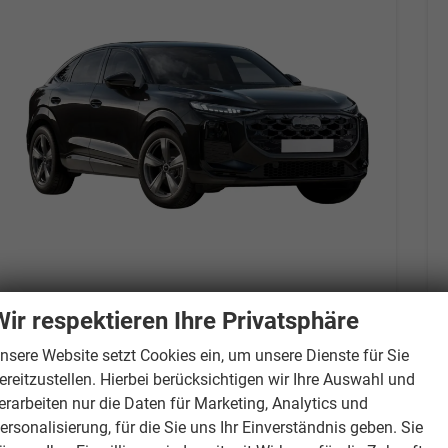
Audi Q3
Wir respektieren Ihre Privatsphäre
Sportback NEU TFSI quattro S line Tech+AHK+Alu19+LEDplus+KlimaPlus+ExtSchwarz
unverbindliche Lieferzeit:
14 Tage
Neuwagen
nsere Website setzt Cookies ein, um unsere Dienste für Sie
ereitzustellen. Hierbei berücksichtigen wir Ihre Auswahl und
Fahrzeugnr.
881606
Getriebe
Automatik
erarbeiten nur die Daten für Marketing, Analytics und
Kraftstoff
Benzin
Außenfarbe
[0E0E] Mythosschwarz Metallic
ersonalisierung, für die Sie uns Ihr Einverständnis geben. Sie
Leistung
150 kW (204 PS)
Kilometerstand
20 km