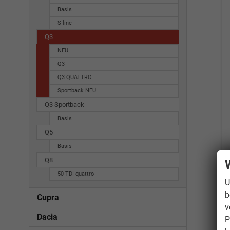
Basis
S line
Q3
NEU
Q3
Q3 QUATTRO
Sportback NEU
Q3 Sportback
Basis
Q5
Basis
Q8
50 TDI quattro
U
b
Cupra
v
Dacia
P