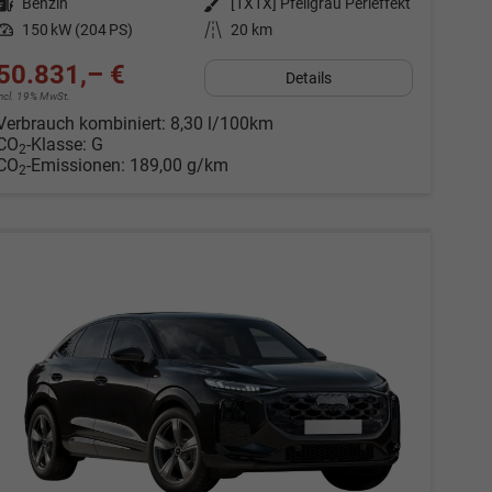
Kraftstoff
Benzin
Außenfarbe
[1X1X] Pfeilgrau Perleffekt
Leistung
150 kW (204 PS)
Kilometerstand
20 km
50.831,– €
Details
incl. 19% MwSt.
Verbrauch kombiniert:
8,30 l/100km
CO
-Klasse:
G
2
CO
-Emissionen:
189,00 g/km
2