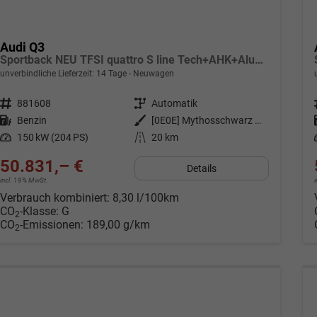
Audi Q3
Sportback NEU TFSI quattro S line Tech+AHK+Alu19+LEDplus+KlimaPlus+ExtSchwarz
unverbindliche Lieferzeit:
14 Tage
Neuwagen
Fahrzeugnr.
881608
Getriebe
Automatik
Kraftstoff
Benzin
Außenfarbe
[0E0E] Mythosschwarz Metallic
Leistung
150 kW (204 PS)
Kilometerstand
20 km
50.831,– €
Details
incl. 19% MwSt.
Verbrauch kombiniert:
8,30 l/100km
CO
-Klasse:
G
2
CO
-Emissionen:
189,00 g/km
2