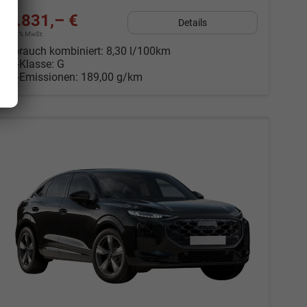
50.831,– €
Details
incl. 19% MwSt.
Verbrauch kombiniert:
8,30 l/100km
CO
-Klasse:
G
2
CO
-Emissionen:
189,00 g/km
2