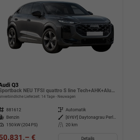
Audi Q3
Sportback NEU TFSI quattro S line Tech+AHK+Alu19+LEDplus+KlimaPlus+ExtSchwarz
unverbindliche Lieferzeit:
14 Tage
Neuwagen
Fahrzeugnr.
881612
Getriebe
Automatik
Kraftstoff
Benzin
Außenfarbe
[6Y6Y] Daytonagrau Perleffekt
Leistung
150 kW (204 PS)
Kilometerstand
20 km
50.831,– €
Details