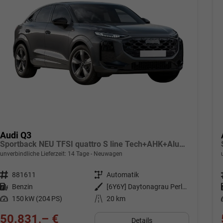
Audi Q3
Sportback NEU TFSI quattro S line Tech+AHK+Alu19+LEDplus+KlimaPlus+ExtSchwarz
unverbindliche Lieferzeit:
14 Tage
Neuwagen
Fahrzeugnr.
881611
Getriebe
Automatik
Kraftstoff
Benzin
Außenfarbe
[6Y6Y] Daytonagrau Perleffekt
Leistung
150 kW (204 PS)
Kilometerstand
20 km
50.831,– €
Details