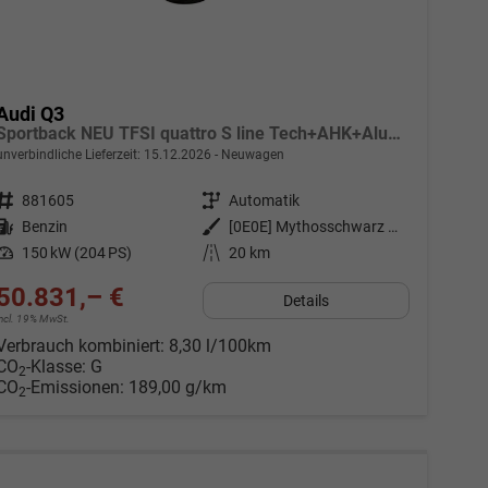
Audi Q3
Sportback NEU TFSI quattro S line Tech+AHK+Alu19+LEDplus+KlimaPlus+ExtSchwarz
unverbindliche Lieferzeit:
15.12.2026
Neuwagen
Fahrzeugnr.
881605
Getriebe
Automatik
Kraftstoff
Benzin
Außenfarbe
[0E0E] Mythosschwarz Metallic
Leistung
150 kW (204 PS)
Kilometerstand
20 km
50.831,– €
Details
incl. 19% MwSt.
Verbrauch kombiniert:
8,30 l/100km
CO
-Klasse:
G
2
CO
-Emissionen:
189,00 g/km
2