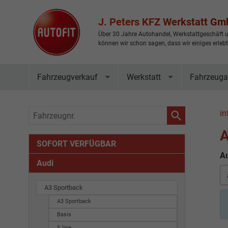
J. Peters KFZ Werkstatt G
Über 30 Jahre Autohandel, Werkstattgeschäft u
können wir schon sagen, dass wir einiges erleb
Fahrzeugverkauf
Werkstatt
Fahrzeuga
Fahrzeugnr.
in
A
SOFORT VERFÜGBAR
Au
Audi
A3 Sportback
A3 Sportback
Basis
S line