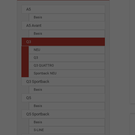
A5
Basis
A5 Avant
Basis
Q3
NEU
Q3
Q3 QUATTRO
Sportback NEU
Q3 Sportback
Basis
Q5
Basis
Q5 Sportback
Basis
S-LINE