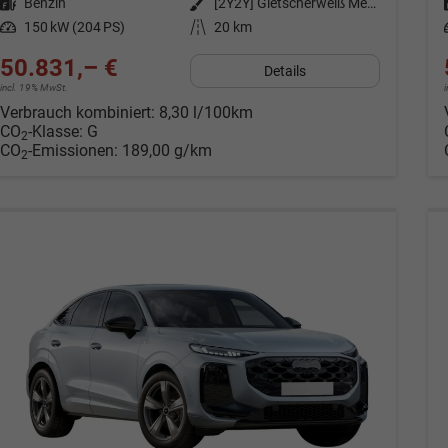
Kraftstoff
Benzin
Außenfarbe
[2Y2Y] Gletscherweiß Metallic
Leistung
150 kW (204 PS)
Kilometerstand
20 km
50.831,– €
Details
incl. 19% MwSt.
Verbrauch kombiniert:
8,30 l/100km
CO
-Klasse:
G
2
CO
-Emissionen:
189,00 g/km
2