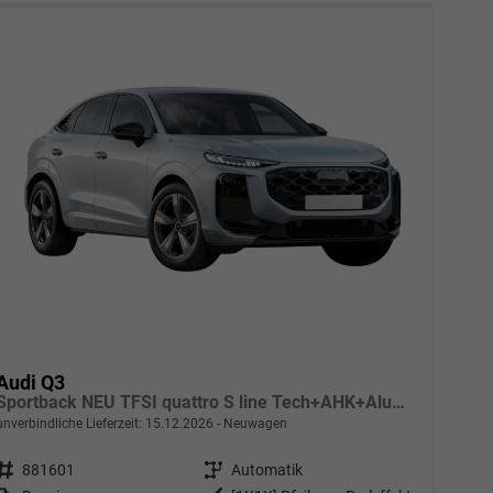
Audi Q3
Sportback NEU TFSI quattro S line Tech+AHK+Alu19+LEDplus+KlimaPlus+ExtSchwarz
unverbindliche Lieferzeit:
15.12.2026
Neuwagen
Fahrzeugnr.
881601
Getriebe
Automatik