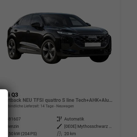
Audi Q3
Sportback NEU TFSI quattro S line Tech+AHK+Alu19+LEDplus+KlimaPlus+ExtSchwarz
unverbindliche Lieferzeit:
14 Tage
Neuwagen
Fahrzeugnr.
881607
Getriebe
Automatik
Kraftstoff
Benzin
Außenfarbe
[0E0E] Mythosschwarz Metallic
Leistung
150 kW (204 PS)
Kilometerstand
20 km