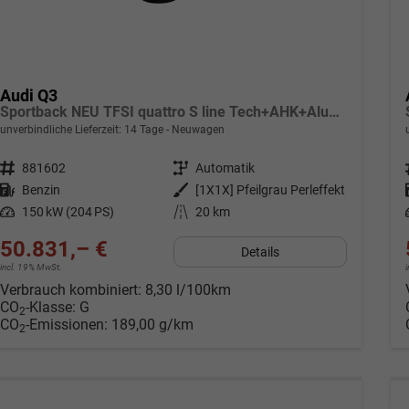
Audi Q3
Sportback NEU TFSI quattro S line Tech+AHK+Alu19+LEDplus+KlimaPlus+ExtSchwarz
unverbindliche Lieferzeit:
14 Tage
Neuwagen
Fahrzeugnr.
881602
Getriebe
Automatik
Kraftstoff
Benzin
Außenfarbe
[1X1X] Pfeilgrau Perleffekt
Leistung
150 kW (204 PS)
Kilometerstand
20 km
50.831,– €
Details
incl. 19% MwSt.
Verbrauch kombiniert:
8,30 l/100km
CO
-Klasse:
G
2
CO
-Emissionen:
189,00 g/km
2