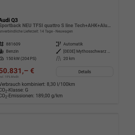
Audi Q3
Sportback NEU TFSI quattro S line Tech+AHK+Alu19+LEDplus+KlimaPlus+ExtSchwarz
unverbindliche Lieferzeit:
14 Tage
Neuwagen
Fahrzeugnr.
881609
Getriebe
Automatik
Kraftstoff
Benzin
Außenfarbe
[0E0E] Mythosschwarz Metallic
Leistung
150 kW (204 PS)
Kilometerstand
20 km
50.831,– €
Details
incl. 19% MwSt.
Verbrauch kombiniert:
8,30 l/100km
CO
-Klasse:
G
2
CO
-Emissionen:
189,00 g/km
2