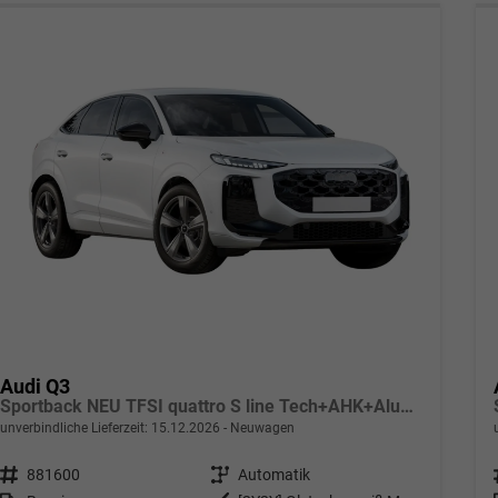
Audi Q3
Sportback NEU TFSI quattro S line Tech+AHK+Alu19+LEDplus+KlimaPlus+ExtSchwarz
unverbindliche Lieferzeit:
15.12.2026
Neuwagen
Fahrzeugnr.
881600
Getriebe
Automatik