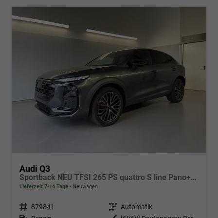
Audi Q3
Sportback NEU TFSI 265 PS quattro S line Pano+TechPro+Matrix+AHK+HUD+Alu20+KlimaPlus+DCC+SONOS
Lieferzeit 7-14 Tage
Neuwagen
Fahrzeugnr.
879841
Getriebe
Automatik