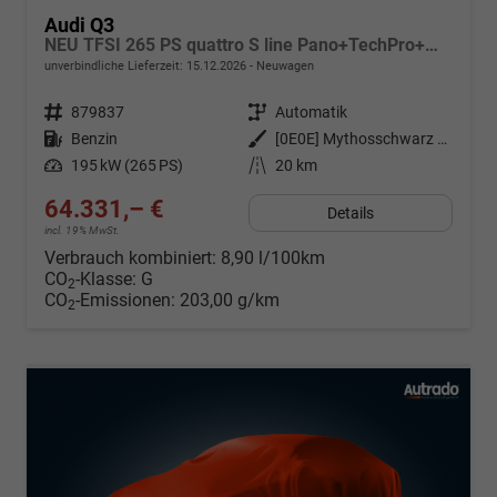
Audi Q3
NEU TFSI 265 PS quattro S line Pano+TechPro+Matrix+AHK+HUD+Alu20+KlimaPlus+DCC+SONOS
unverbindliche Lieferzeit:
15.12.2026
Neuwagen
Fahrzeugnr.
879837
Getriebe
Automatik
Kraftstoff
Benzin
Außenfarbe
[0E0E] Mythosschwarz Metallic
Leistung
195 kW (265 PS)
Kilometerstand
20 km
64.331,– €
Details
incl. 19% MwSt.
Verbrauch kombiniert:
8,90 l/100km
CO
-Klasse:
G
2
CO
-Emissionen:
203,00 g/km
2