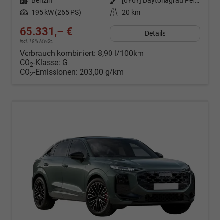
Kraftstoff
Benzin
Außenfarbe
[6Y6Y] Daytonagrau Perleffekt
Leistung
195 kW (265 PS)
Kilometerstand
20 km
65.331,– €
Details
incl. 19% MwSt.
Verbrauch kombiniert:
8,90 l/100km
CO
-Klasse:
G
2
CO
-Emissionen:
203,00 g/km
2