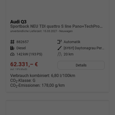
Audi Q3
Sportback NEU TDI quattro S line Pano+TechPro+Matrix+AHK+HUD+Alu20+KlimaPlus+DCC+SONOS
unverbindliche Lieferzeit:
15.03.2027
Neuwagen
Fahrzeugnr.
882657
Getriebe
Automatik
Kraftstoff
Diesel
Außenfarbe
[6Y6Y] Daytonagrau Perleffekt
Leistung
142 kW (193 PS)
Kilometerstand
20 km
62.331,– €
Details
incl. 19% MwSt.
Verbrauch kombiniert:
6,80 l/100km
CO
-Klasse:
G
2
CO
-Emissionen:
178,00 g/km
2