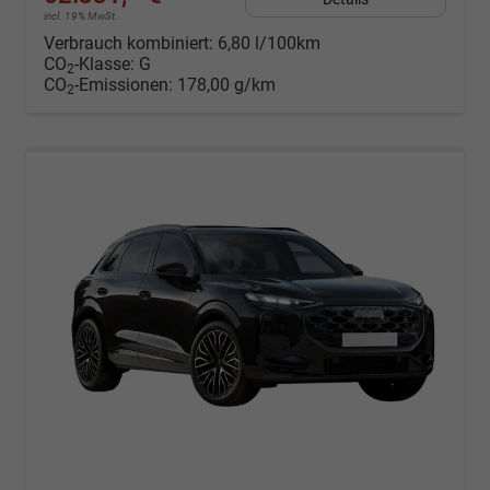
incl. 19% MwSt.
Verbrauch kombiniert:
6,80 l/100km
CO
-Klasse:
G
2
CO
-Emissionen:
178,00 g/km
2