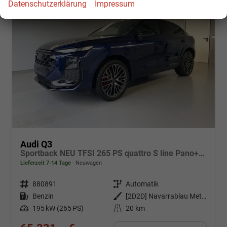
Datenschutzerklärung
Impressum
Audi Q3
Sportback NEU TFSI 265 PS quattro S line Pano+TechPro+Matrix+AHK+HUD+Alu20+KlimaPlus+DCC+SONOS
Lieferzeit 7-14 Tage
Neuwagen
Fahrzeugnr.
880891
Getriebe
Automatik
Kraftstoff
Benzin
Außenfarbe
[2D2D] Navarrablau Metallic
Leistung
195 kW (265 PS)
Kilometerstand
20 km