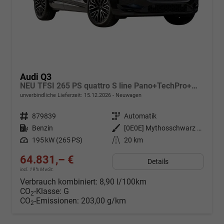
Audi Q3
NEU TFSI 265 PS quattro S line Pano+TechPro+Matrix+AHK+HUD+Alu20+KlimaPlus+DCC+SONOS
unverbindliche Lieferzeit:
15.12.2026
Neuwagen
Fahrzeugnr.
879839
Getriebe
Automatik
Kraftstoff
Benzin
Außenfarbe
[0E0E] Mythosschwarz Metallic
Leistung
195 kW (265 PS)
Kilometerstand
20 km
64.831,– €
Details
incl. 19% MwSt.
Verbrauch kombiniert:
8,90 l/100km
CO
-Klasse:
G
2
CO
-Emissionen:
203,00 g/km
2