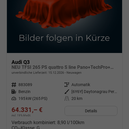
Audi Q3
NEU TFSI 265 PS quattro S line Pano+TechPro+Matrix+AHK+HUD+Alu20+KlimaPlus+DCC+SONOS
unverbindliche Lieferzeit:
15.12.2026
Neuwagen
Fahrzeugnr.
883089
Getriebe
Automatik
Kraftstoff
Benzin
Außenfarbe
[6Y6Y] Daytonagrau Perleffekt
Leistung
195 kW (265 PS)
Kilometerstand
20 km
64.331,– €
Details
incl. 19% MwSt.
Verbrauch kombiniert:
8,90 l/100km
CO
-Klasse:
G