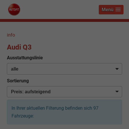
Menü
info
Audi Q3
Ausstattungslinie
Sortierung
In Ihrer aktuellen Filterung befinden sich
97
Fahrzeuge: