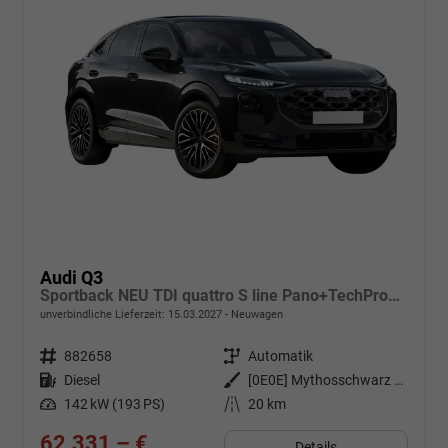
Audi Q3
Sportback NEU TDI quattro S line Pano+TechPro+Matrix+AHK+HUD+Alu20+KlimaPlus+DCC+SONOS
unverbindliche Lieferzeit:
15.03.2027
Neuwagen
Fahrzeugnr.
882658
Getriebe
Automatik
Kraftstoff
Diesel
Außenfarbe
[0E0E] Mythosschwarz Metallic
Leistung
142 kW (193 PS)
Kilometerstand
20 km
62.331,– €
Details