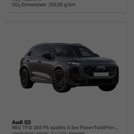
2
CO
-Emissionen:
203,00 g/km
2
Audi Q3
NEU TFSI 265 PS quattro S line Pano+TechPro+Matrix+AHK+HUD+Alu20+KlimaPlus+DCC+SONOS
unverbindliche Lieferzeit:
15.12.2026
Neuwagen