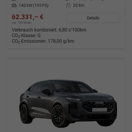
Leistung
142 kW (193 PS)
Kilometerstand
20 km
62.331,– €
Details
incl. 19% MwSt.
Verbrauch kombiniert:
6,80 l/100km
CO
-Klasse:
G
2
CO
-Emissionen:
178,00 g/km
2