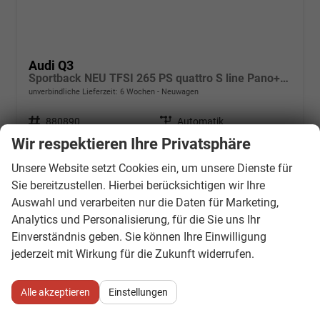
Audi Q3
Sportback NEU TFSI 265 PS quattro S line Pano+TechPro+Matrix+AHK+HUD+Alu20+KlimaPlus+DCC+SONOS
unverbindliche Lieferzeit:
6 Wochen
Neuwagen
Fahrzeugnr.
880890
Getriebe
Automatik
Kraftstoff
Benzin
Außenfarbe
[V6V6] Salbeigrün Metallic
Wir respektieren Ihre Privatsphäre
Leistung
195 kW (265 PS)
Kilometerstand
20 km
Unsere Website setzt Cookies ein, um unsere Dienste für
65.331,– €
Sie bereitzustellen. Hierbei berücksichtigen wir Ihre
Details
incl. 19% MwSt.
Auswahl und verarbeiten nur die Daten für Marketing,
Verbrauch kombiniert:
8,90 l/100km
Analytics und Personalisierung, für die Sie uns Ihr
CO
-Klasse:
G
2
Einverständnis geben. Sie können Ihre Einwilligung
CO
-Emissionen:
203,00 g/km
2
jederzeit mit Wirkung für die Zukunft widerrufen.
Alle akzeptieren
Einstellungen