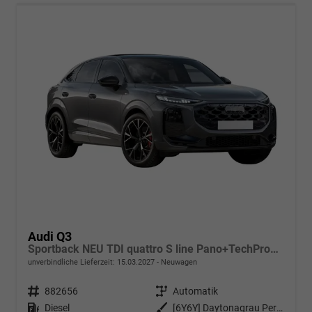
Audi Q3
Sportback NEU TDI quattro S line Pano+TechPro+Matrix+AHK+HUD+Alu20+KlimaPlus+DCC+SONOS
unverbindliche Lieferzeit:
15.03.2027
Neuwagen
Fahrzeugnr.
882656
Getriebe
Automatik
Kraftstoff
Diesel
Außenfarbe
[6Y6Y] Daytonagrau Perleffekt