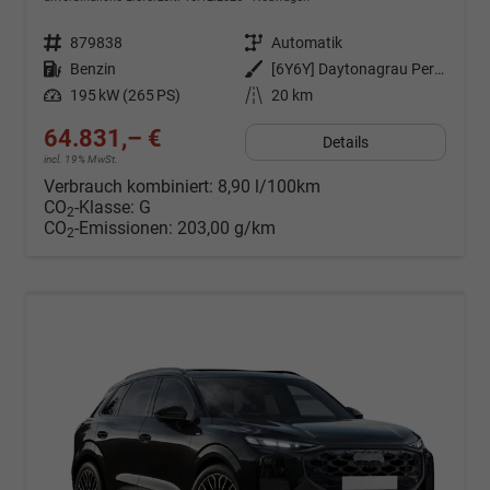
Fahrzeugnr.
879838
Getriebe
Automatik
Kraftstoff
Benzin
Außenfarbe
[6Y6Y] Daytonagrau Perleffekt
Leistung
195 kW (265 PS)
Kilometerstand
20 km
64.831,– €
Details
incl. 19% MwSt.
Verbrauch kombiniert:
8,90 l/100km
CO
-Klasse:
G
2
CO
-Emissionen:
203,00 g/km
2