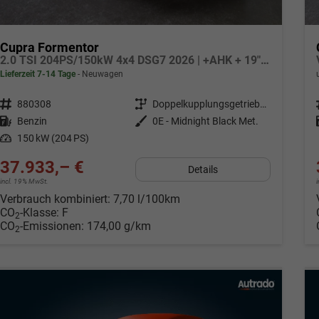
Cupra Formentor
2.0 TSI 204PS/150kW 4x4 DSG7 2026 | +AHK + 19" Alu +Sound Int Drive +5J Garantie
Lieferzeit 7-14 Tage
Neuwagen
Fahrzeugnr.
880308
Getriebe
Doppelkupplungsgetriebe (DSG)
Kraftstoff
Benzin
Außenfarbe
0E - Midnight Black Met.
Leistung
150 kW (204 PS)
37.933,– €
Details
incl. 19% MwSt.
Verbrauch kombiniert:
7,70 l/100km
CO
-Klasse:
F
2
CO
-Emissionen:
174,00 g/km
2