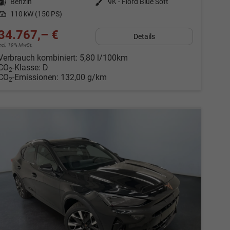
Kraftstoff
Benzin
Außenfarbe
9K - Fiord Blue Soft
Leistung
110 kW (150 PS)
34.767,– €
Details
incl. 19% MwSt.
Verbrauch kombiniert:
5,80 l/100km
CO
-Klasse:
D
2
CO
-Emissionen:
132,00 g/km
2