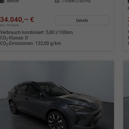
Kraftstoff
Benzin
Leistung
110 kW (150 PS)
34.040,– €
Details
incl. 19% MwSt.
Verbrauch kombiniert:
5,80 l/100km
CO
-Klasse:
D
2
CO
-Emissionen:
132,00 g/km
2