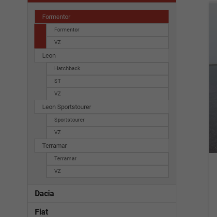
Formentor
Formentor
VZ
Leon
Hatchback
ST
VZ
Leon Sportstourer
Sportstourer
VZ
Terramar
Terramar
VZ
Dacia
Fiat