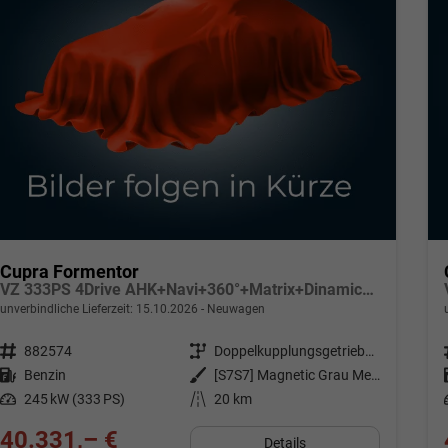
Cupra Formentor
VZ 333PS 4Drive AHK+Navi+360°+Matrix+Dinamica+GV5+Parklenk+Alarm+Keyless
unverbindliche Lieferzeit:
15.10.2026
Neuwagen
Fahrzeugnr.
882574
Getriebe
Doppelkupplungsgetriebe (DSG)
Kraftstoff
Benzin
Außenfarbe
[S7S7] Magnetic Grau Metallic
Leistung
245 kW (333 PS)
Kilometerstand
20 km
40.331,– €
Details