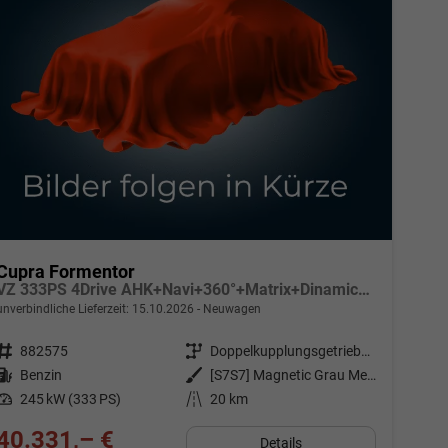
Cupra Formentor
VZ 333PS 4Drive AHK+Navi+360°+Matrix+Dinamica+GV5+Parklenk+Alarm+Keyless
unverbindliche Lieferzeit:
15.10.2026
Neuwagen
Fahrzeugnr.
882575
Getriebe
Doppelkupplungsgetriebe (DSG)
Kraftstoff
Benzin
Außenfarbe
[S7S7] Magnetic Grau Metallic
Leistung
245 kW (333 PS)
Kilometerstand
20 km
40.331,– €
Details