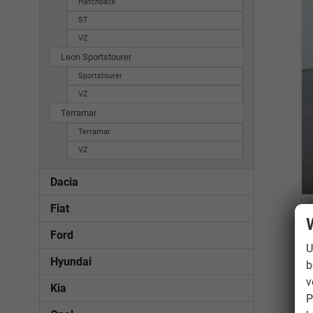
Hatchback
ST
VZ
Leon Sportstourer
Sportstourer
VZ
Terramar
Terramar
VZ
Dacia
Fiat
Ford
U
Hyundai
b
v
Kia
P