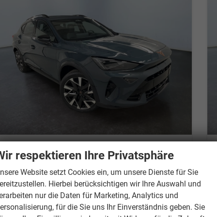
Cupra Formentor
Wir respektieren Ihre Privatsphäre
2.0 TSI 204PS/150kW 4x4 DSG7 2026 | +AHK +UPGRADE-Paket +Immersive +5-Jahre Erw. Garantie
Lieferzeit 7-14 Tage
Neuwagen
nsere Website setzt Cookies ein, um unsere Dienste für Sie
ereitzustellen. Hierbei berücksichtigen wir Ihre Auswahl und
Fahrzeugnr.
880309
Getriebe
Doppelkupplungsgetriebe (DSG)
erarbeiten nur die Daten für Marketing, Analytics und
Kraftstoff
Benzin
Außenfarbe
9K - Fiord Blue Soft
ersonalisierung, für die Sie uns Ihr Einverständnis geben. Sie
Leistung
150 kW (204 PS)