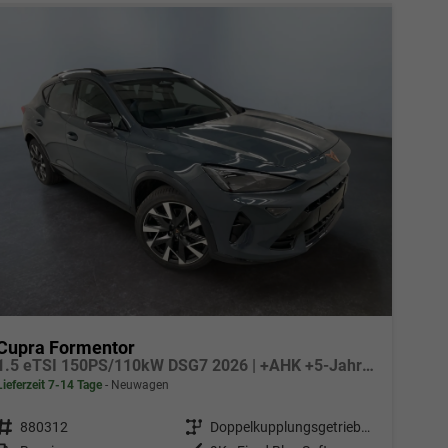
Cupra Formentor
1.5 eTSI 150PS/110kW DSG7 2026 | +AHK +5-Jahre Erw. Garantie +NAVI +UPGRADE-Paket
Lieferzeit 7-14 Tage
Neuwagen
Fahrzeugnr.
880312
Getriebe
Doppelkupplungsgetriebe (DSG)