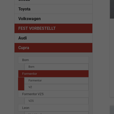
Toyota
Volkswagen
FEST VORBESTELLT
Audi
Cupra
Born
Born
Formentor
Formentor
VZ
Formentor VZ5
VZ5
Leon