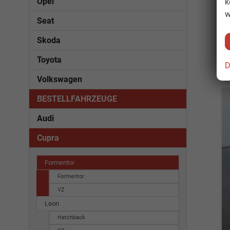
Opel
k
w
Seat
Skoda
Toyota
D
Volkswagen
BESTELLFAHRZEUGE
Audi
Cupra
Formentor
Formentor
VZ
Leon
Hatchback