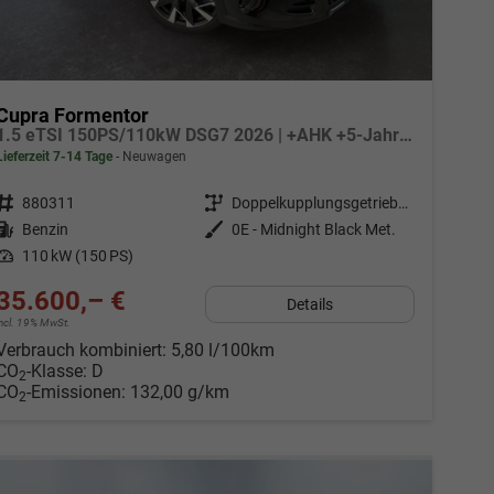
Cupra Formentor
1.5 eTSI 150PS/110kW DSG7 2026 | +AHK +5-Jahre Erw. Garantie +NAVI +UPGRADE-Paket
Lieferzeit 7-14 Tage
Neuwagen
Fahrzeugnr.
880311
Getriebe
Doppelkupplungsgetriebe (DSG)
Kraftstoff
Benzin
Außenfarbe
0E - Midnight Black Met.
Leistung
110 kW (150 PS)
35.600,– €
Details
incl. 19% MwSt.
Verbrauch kombiniert:
5,80 l/100km
CO
-Klasse:
D
2
CO
-Emissionen:
132,00 g/km
2