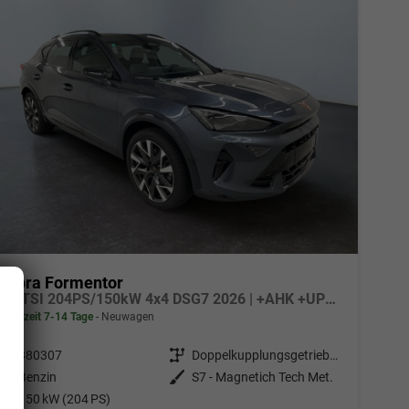
Cupra Formentor
2.0 TSI 204PS/150kW 4x4 DSG7 2026 | +AHK +UPGRADE-Paket +Immersive +5-Jahre Erw. Garantie
Lieferzeit 7-14 Tage
Neuwagen
Fahrzeugnr.
880307
Getriebe
Doppelkupplungsgetriebe (DSG)
Kraftstoff
Benzin
Außenfarbe
S7 - Magnetich Tech Met.
Leistung
150 kW (204 PS)