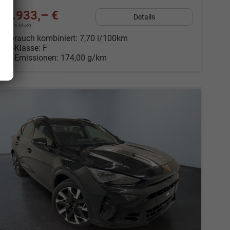
37.933,– €
Details
incl. 19% MwSt.
Verbrauch kombiniert:
7,70 l/100km
CO
-Klasse:
F
2
CO
-Emissionen:
174,00 g/km
2