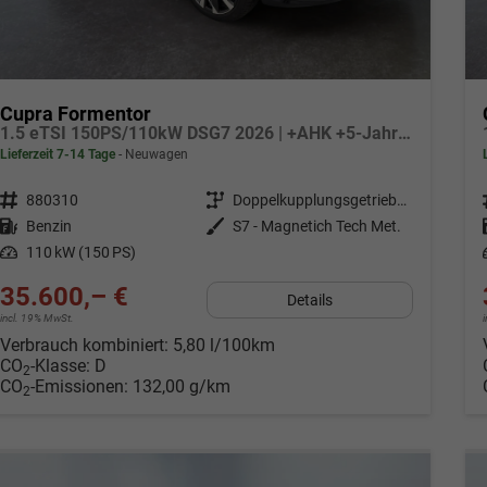
Cupra Formentor
1.5 eTSI 150PS/110kW DSG7 2026 | +AHK +5-Jahre Erw. Garantie +NAVI +UPGRADE-Paket
Lieferzeit 7-14 Tage
Neuwagen
Fahrzeugnr.
880310
Getriebe
Doppelkupplungsgetriebe (DSG)
Kraftstoff
Benzin
Außenfarbe
S7 - Magnetich Tech Met.
Leistung
110 kW (150 PS)
35.600,– €
Details
incl. 19% MwSt.
Verbrauch kombiniert:
5,80 l/100km
CO
-Klasse:
D
2
CO
-Emissionen:
132,00 g/km
2