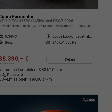
Cupra Formentor
VZ 2.0 TSI 333PS/245kW 4x4 DSG7 2026
unverbindliche Lieferzeit: Ca. 4-5 Monate
Neuwagen mit Tageszulassung
Fahrzeugnr.
879843
Getriebe
Doppelkupplungsgetriebe (DSG)
Kraftstoff
Benzin
Leistung
245 kW (333 PS)
38.390,– €
Details
incl. 19% MwSt.
Verbrauch kombiniert:
8,80 l/100km
CO
-Klasse:
G
2
CO
-Emissionen:
199,00 g/km
2