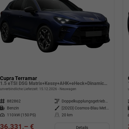
Cupra Terramar
1.5 eTSI DSG Matrix+Kessy+AHK+eHeck+Dinamica+CarPlay+eHeck+GV5
unverbindliche Lieferzeit:
15.12.2026
Neuwagen
Fahrzeugnr.
882862
Getriebe
Doppelkupplungsgetriebe (DSG)
Kraftstoff
Benzin
Außenfarbe
[2D2D] Cosmos-Blau Metallic
Leistung
110 kW (150 PS)
Kilometerstand
20 km
36.331,– €
Details