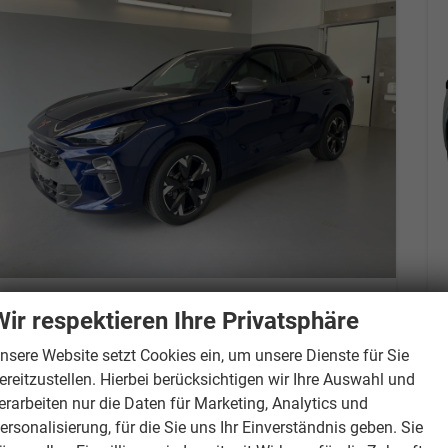
Cupra Terramar
Wir respektieren Ihre Privatsphäre
1.5 eTSI DSG Matrix+Kessy+AHK+eHeck+Dinamica+CarPlay+eHeck+GV5
Lieferzeit 7-14 Tage
Neuwagen
nsere Website setzt Cookies ein, um unsere Dienste für Sie
ereitzustellen. Hierbei berücksichtigen wir Ihre Auswahl und
Fahrzeugnr.
881564
Getriebe
Doppelkupplungsgetriebe (DSG)
erarbeiten nur die Daten für Marketing, Analytics und
Kraftstoff
Benzin
Außenfarbe
[2D2D] Cosmos-Blau Metallic
ersonalisierung, für die Sie uns Ihr Einverständnis geben. Sie
Leistung
110 kW (150 PS)
Kilometerstand
20 km