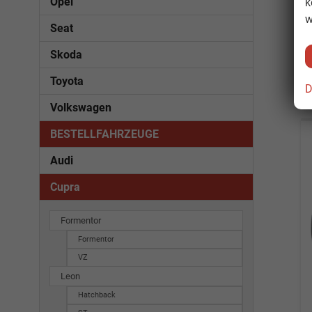
Opel
k
w
Seat
Skoda
Toyota
D
Volkswagen
BESTELLFAHRZEUGE
Audi
Cupra
Formentor
Formentor
VZ
Leon
Hatchback