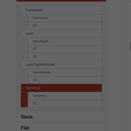
Formentor
Formentor
VZ
Leon
Hatchback
ST
VZ
Leon Sportstourer
Sportstourer
VZ
Terramar
Terramar
VZ
Dacia
Fiat