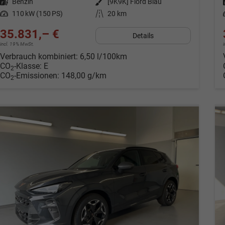
Kraftstoff
Benzin
Außenfarbe
[9K9K] Fiord Blau
Leistung
110 kW (150 PS)
Kilometerstand
20 km
35.831,– €
Details
incl. 19% MwSt.
Verbrauch kombiniert:
6,50 l/100km
CO
-Klasse:
E
2
CO
-Emissionen:
148,00 g/km
2