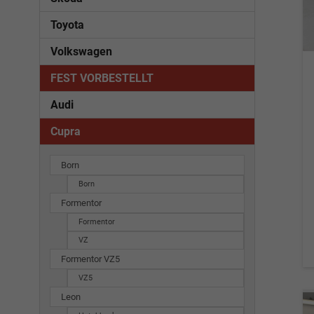
Toyota
Volkswagen
FEST VORBESTELLT
Audi
Cupra
Born
Born
Formentor
Formentor
VZ
Formentor VZ5
VZ5
Leon