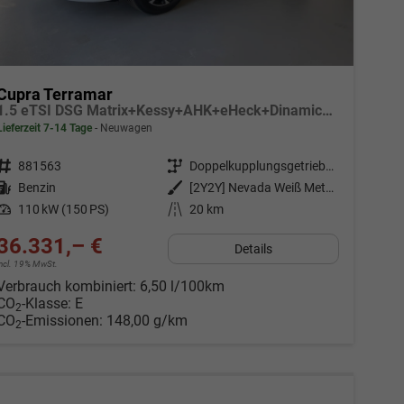
Cupra Terramar
1.5 eTSI DSG Matrix+Kessy+AHK+eHeck+Dinamica+CarPlay+eHeck+GV5
Lieferzeit 7-14 Tage
Neuwagen
Fahrzeugnr.
881563
Getriebe
Doppelkupplungsgetriebe (DSG)
Kraftstoff
Benzin
Außenfarbe
[2Y2Y] Nevada Weiß Metallic
Leistung
110 kW (150 PS)
Kilometerstand
20 km
36.331,– €
Details
incl. 19% MwSt.
Verbrauch kombiniert:
6,50 l/100km
CO
-Klasse:
E
2
CO
-Emissionen:
148,00 g/km
2