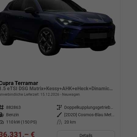
Cupra Terramar
1.5 eTSI DSG Matrix+Kessy+AHK+eHeck+Dinamica+CarPlay+eHeck+GV5
unverbindliche Lieferzeit:
15.12.2026
Neuwagen
Fahrzeugnr.
882863
Getriebe
Doppelkupplungsgetriebe (DSG)
Kraftstoff
Benzin
Außenfarbe
[2D2D] Cosmos-Blau Metallic
Leistung
110 kW (150 PS)
Kilometerstand
20 km
36.331,– €
Details