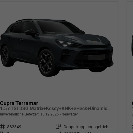
Cupra Terramar
1.5 eTSI DSG Matrix+Kessy+AHK+eHeck+Dinamica+CarPlay+eHeck+GV5
unverbindliche Lieferzeit:
15.12.2026
Neuwagen
Fahrzeugnr.
882849
Getriebe
Doppelkupplungsgetriebe (DSG)