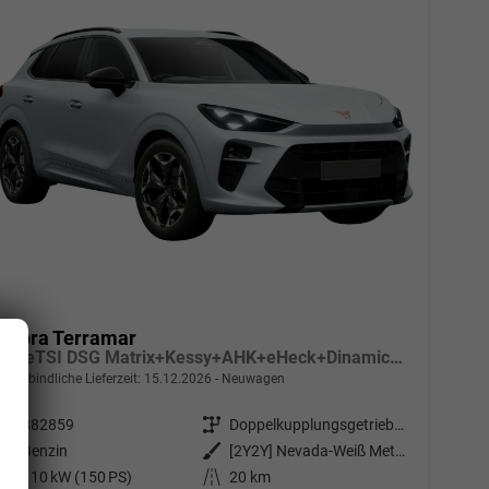
Cupra Terramar
1.5 eTSI DSG Matrix+Kessy+AHK+eHeck+Dinamica+CarPlay+eHeck+GV5
unverbindliche Lieferzeit:
15.12.2026
Neuwagen
Fahrzeugnr.
882859
Getriebe
Doppelkupplungsgetriebe (DSG)
Kraftstoff
Benzin
Außenfarbe
[2Y2Y] Nevada-Weiß Metallic
Leistung
110 kW (150 PS)
Kilometerstand
20 km