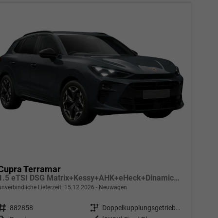
Cupra Terramar
1.5 eTSI DSG Matrix+Kessy+AHK+eHeck+Dinamica+CarPlay+eHeck+GV5
unverbindliche Lieferzeit:
15.12.2026
Neuwagen
Fahrzeugnr.
882858
Getriebe
Doppelkupplungsgetriebe (DSG)