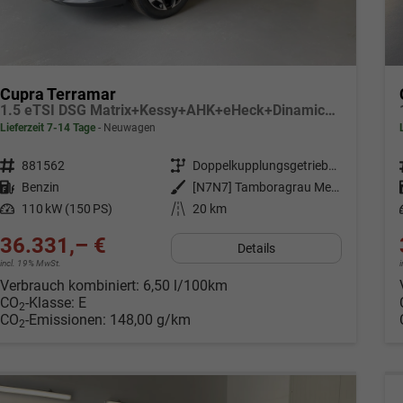
Cupra Terramar
1.5 eTSI DSG Matrix+Kessy+AHK+eHeck+Dinamica+CarPlay+eHeck+GV5
Lieferzeit 7-14 Tage
Neuwagen
Fahrzeugnr.
881562
Getriebe
Doppelkupplungsgetriebe (DSG)
Kraftstoff
Benzin
Außenfarbe
[N7N7] Tamboragrau Metallic
Leistung
110 kW (150 PS)
Kilometerstand
20 km
36.331,– €
Details
incl. 19% MwSt.
Verbrauch kombiniert:
6,50 l/100km
CO
-Klasse:
E
2
CO
-Emissionen:
148,00 g/km
2