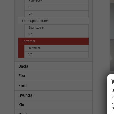
Hatchback
ST
VZ
Leon Sportstourer
Sportstourer
VZ
Terramar
Terramar
VZ
Dacia
Fiat
Ford
U
Hyundai
b
v
Kia
P