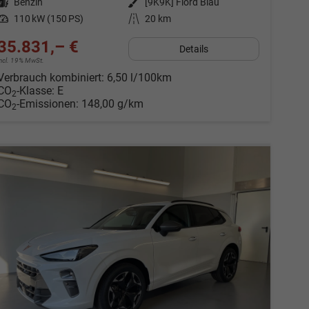
Kraftstoff
Benzin
Außenfarbe
[9K9K] Fiord Blau
Leistung
110 kW (150 PS)
Kilometerstand
20 km
35.831,– €
Details
incl. 19% MwSt.
Verbrauch kombiniert:
6,50 l/100km
CO
-Klasse:
E
2
CO
-Emissionen:
148,00 g/km
2