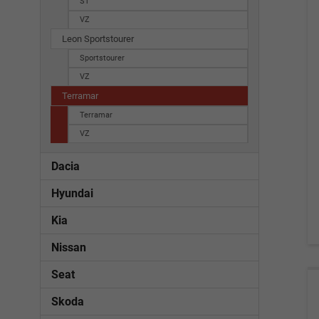
ST
VZ
Leon Sportstourer
Sportstourer
VZ
Terramar
Terramar
VZ
Dacia
Hyundai
Kia
Nissan
Seat
Skoda