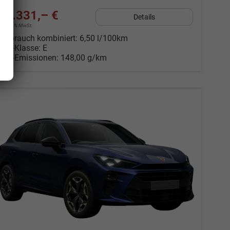
36.331,– €
Details
incl. 19% MwSt.
Verbrauch kombiniert:
6,50 l/100km
CO
-Klasse:
E
2
CO
-Emissionen:
148,00 g/km
2