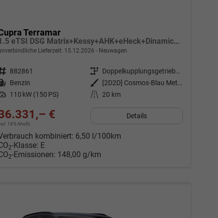
Cupra Terramar
1.5 eTSI DSG Matrix+Kessy+AHK+eHeck+Dinamica+CarPlay+eHeck+GV5
unverbindliche Lieferzeit:
15.12.2026
Neuwagen
Fahrzeugnr.
882861
Getriebe
Doppelkupplungsgetriebe (DSG)
Kraftstoff
Benzin
Außenfarbe
[2D2D] Cosmos-Blau Metallic
Leistung
110 kW (150 PS)
Kilometerstand
20 km
36.331,– €
Details
incl. 19% MwSt.
Verbrauch kombiniert:
6,50 l/100km
CO
-Klasse:
E
2
CO
-Emissionen:
148,00 g/km
2