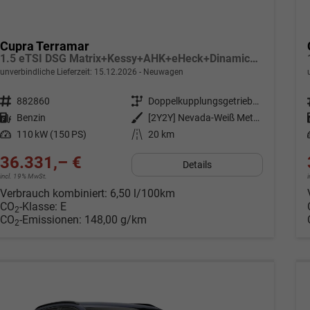
Cupra Terramar
1.5 eTSI DSG Matrix+Kessy+AHK+eHeck+Dinamica+CarPlay+eHeck+GV5
unverbindliche Lieferzeit:
15.12.2026
Neuwagen
Fahrzeugnr.
882860
Getriebe
Doppelkupplungsgetriebe (DSG)
Kraftstoff
Benzin
Außenfarbe
[2Y2Y] Nevada-Weiß Metallic
Leistung
110 kW (150 PS)
Kilometerstand
20 km
36.331,– €
Details
incl. 19% MwSt.
Verbrauch kombiniert:
6,50 l/100km
CO
-Klasse:
E
2
CO
-Emissionen:
148,00 g/km
2