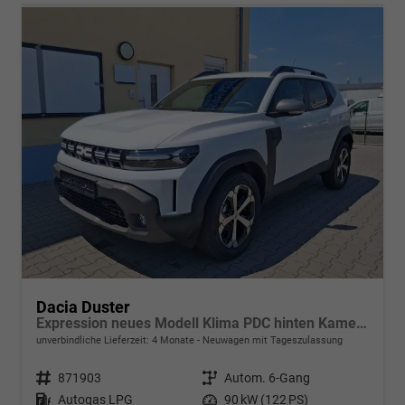
Dacia Duster
Expression neues Modell Klima PDC hinten Kamera Tempomat 17 Zoll Leichtmetallf.
unverbindliche Lieferzeit:
4 Monate
Neuwagen mit Tageszulassung
Fahrzeugnr.
871903
Getriebe
Autom. 6-Gang
Kraftstoff
Autogas LPG
Leistung
90 kW (122 PS)