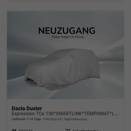
Dacia Duster
Expression TCe 130*SMARTLINK*TEMPOMAT*LED*PDC-KAMERA*SHZ*KLIMA*17-ZOLL
Lieferzeit 7-14 Tage
Fahrzeug mit Tageszulassung