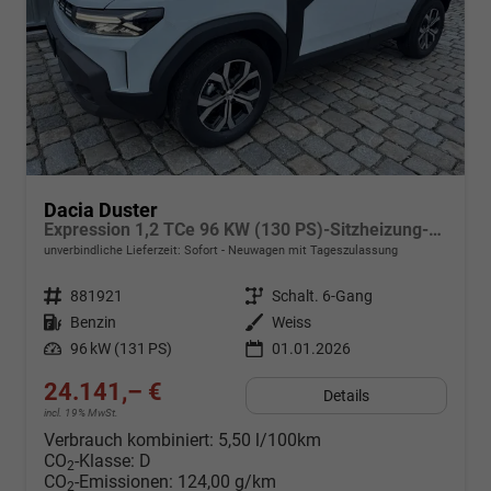
Dacia Duster
Expression 1,2 TCe 96 KW (130 PS)-Sitzheizung-Rückfahrkamera-AppleCarplay-Sofort
unverbindliche Lieferzeit: Sofort
Neuwagen mit Tageszulassung
Fahrzeugnr.
881921
Getriebe
Schalt. 6-Gang
Kraftstoff
Benzin
Außenfarbe
Weiss
Leistung
96 kW (131 PS)
01.01.2026
24.141,– €
Details
incl. 19% MwSt.
Verbrauch kombiniert:
5,50 l/100km
CO
-Klasse:
D
2
CO
-Emissionen:
124,00 g/km
2