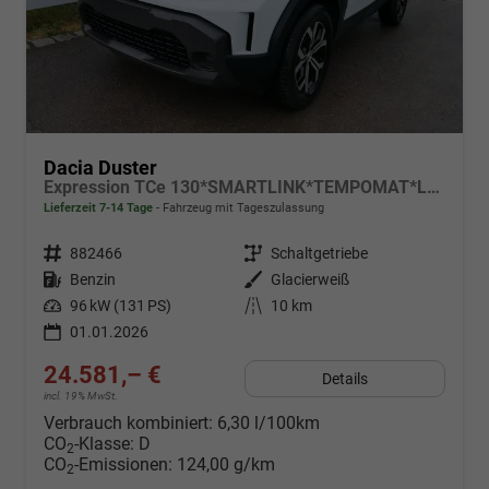
Dacia Duster
Expression TCe 130*SMARTLINK*TEMPOMAT*LED*PDC-KAMERA*SHZ*KLIMA*17-ZOLL
Lieferzeit 7-14 Tage
Fahrzeug mit Tageszulassung
Fahrzeugnr.
882466
Getriebe
Schaltgetriebe
Kraftstoff
Benzin
Außenfarbe
Glacierweiß
Leistung
96 kW (131 PS)
Kilometerstand
10 km
01.01.2026
24.581,– €
Details
incl. 19% MwSt.
Verbrauch kombiniert:
6,30 l/100km
CO
-Klasse:
D
2
CO
-Emissionen:
124,00 g/km
2