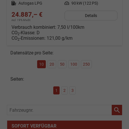
Kraftstoff
Autogas LPG
Leistung
90 kW (122 PS)
24.887,– €
Details
incl. 19% MwSt.
Verbrauch kombiniert:
7,50 l/100km
CO
-Klasse:
D
2
CO
-Emissionen:
121,00 g/km
2
Datensätze pro Seite:
10
20
50
100
250
Seiten:
1
2
3
Fahrzeugnr.
SOFORT VERFÜGBAR