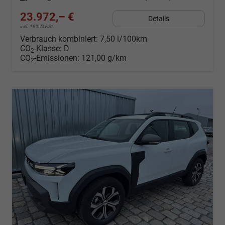
23.972,– €
Details
incl. 19% MwSt.
Verbrauch kombiniert:
7,50 l/100km
CO
-Klasse:
D
2
CO
-Emissionen:
121,00 g/km
2