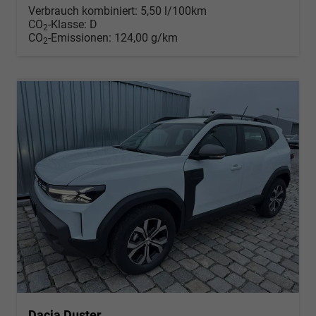
Verbrauch kombiniert:
5,50 l/100km
CO
-Klasse:
D
2
CO
-Emissionen:
124,00 g/km
2
Dacia Duster