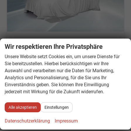
Dacia Duster
Wir respektieren Ihre Privatsphäre
Expression TCe 130*SMARTLINK*TEMPOMAT*LED*PDC-KAMERA*SHZ*KLIMA*17-ZOLL
Lieferzeit 7-14 Tage
Fahrzeug mit Tageszulassung
Unsere Website setzt Cookies ein, um unsere Dienste für
Sie bereitzustellen. Hierbei berücksichtigen wir Ihre
Fahrzeugnr.
883292
Getriebe
Schaltgetriebe
Auswahl und verarbeiten nur die Daten für Marketing,
Kraftstoff
Benzin
Außenfarbe
Glacierweiß
Analytics und Personalisierung, für die Sie uns Ihr
Leistung
96 kW (131 PS)
Kilometerstand
10 km
Einverständnis geben. Sie können Ihre Einwilligung
01.01.2026
jederzeit mit Wirkung für die Zukunft widerrufen.
24.581,– €
Details
incl. 19% MwSt.
Alle akzeptieren
Einstellungen
Verbrauch kombiniert:
6,30 l/100km
CO
-Klasse:
D
2
CO
-Emissionen:
124,00 g/km
Datenschutzerklärung
Impressum
2