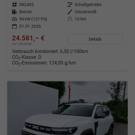
Fahrzeugnr.
882465
Getriebe
Schaltgetriebe
Kraftstoff
Benzin
Außenfarbe
Glacierweiß
Leistung
96 kW (131 PS)
Kilometerstand
10 km
01.01.2026
24.581,– €
Details
incl. 19% MwSt.
Verbrauch kombiniert:
6,30 l/100km
CO
-Klasse:
D
2
CO
-Emissionen:
124,00 g/km
2