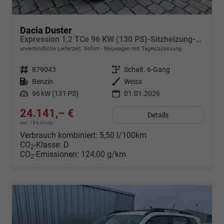
Dacia Duster
Expression 1,2 TCe 96 KW (130 PS)-Sitzheizung-Rückfahrkamera-AppleCarplay-Sofort
unverbindliche Lieferzeit: Sofort
Neuwagen mit Tageszulassung
Fahrzeugnr.
879043
Getriebe
Schalt. 6-Gang
Kraftstoff
Benzin
Außenfarbe
Weiss
Leistung
96 kW (131 PS)
01.01.2026
24.141,– €
Details
incl. 19% MwSt.
Verbrauch kombiniert:
5,50 l/100km
CO
-Klasse:
D
2
CO
-Emissionen:
124,00 g/km
2