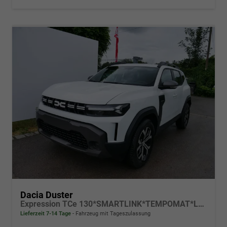
Dacia Duster
Expression TCe 130*SMARTLINK*TEMPOMAT*LED*PDC-KAMERA*SHZ*KLIMA*17-ZOLL
Lieferzeit 7-14 Tage
Fahrzeug mit Tageszulassung