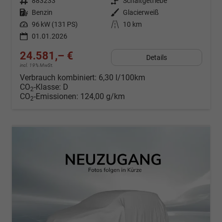
Fahrzeugnr.
883233
Getriebe
Schaltgetriebe
Kraftstoff
Benzin
Außenfarbe
Glacierweiß
Leistung
96 kW (131 PS)
Kilometerstand
10 km
01.01.2026
24.581,– €
Details
incl. 19% MwSt.
Verbrauch kombiniert:
6,30 l/100km
CO
-Klasse:
D
2
CO
-Emissionen:
124,00 g/km
2