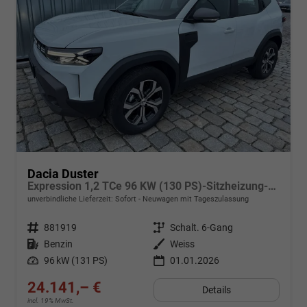
Dacia Duster
Expression 1,2 TCe 96 KW (130 PS)-Sitzheizung-Rückfahrkamera-AppleCarplay-Sofort
unverbindliche Lieferzeit: Sofort
Neuwagen mit Tageszulassung
Fahrzeugnr.
881919
Getriebe
Schalt. 6-Gang
Kraftstoff
Benzin
Außenfarbe
Weiss
Leistung
96 kW (131 PS)
01.01.2026
24.141,– €
Details
incl. 19% MwSt.