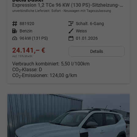
Expression 1,2 TCe 96 KW (130 PS)-Sitzheizung-Rückfahrkamera-AppleCarplay-Sofort
unverbindliche Lieferzeit: Sofort
Neuwagen mit Tageszulassung
Fahrzeugnr.
881920
Getriebe
Schalt. 6-Gang
Kraftstoff
Benzin
Außenfarbe
Weiss
Leistung
96 kW (131 PS)
01.01.2026
24.141,– €
Details
incl. 19% MwSt.
Verbrauch kombiniert:
5,50 l/100km
CO
-Klasse:
D
2
CO
-Emissionen:
124,00 g/km
2