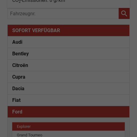
CO
-Emissionen:
0 g/km
2
Fahrzeugnr.
SOFORT VERFÜGBAR
Audi
Bentley
Citroën
Cupra
Dacia
Fiat
Ford
Explorer
Grand Tourneo