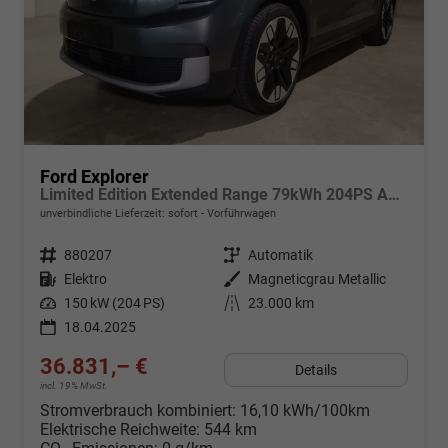
Ford Explorer
Limited Edition Extended Range 79kWh 204PS Automatik-el.AHK-Wärmepumpe-AppleCarPlay-AndroidAuto-Klimaautomatik-Winterpaket-Kamera-2xPDC-Keyless-21''-sofort
unverbindliche Lieferzeit: sofort
Vorführwagen
Fahrzeugnr.
880207
Getriebe
Automatik
Kraftstoff
Elektro
Außenfarbe
Magneticgrau Metallic
Leistung
150 kW (204 PS)
Kilometerstand
23.000 km
18.04.2025
36.831,– €
Details
incl. 19% MwSt.
Stromverbrauch kombiniert:
16,10 kWh/100km
Elektrische Reichweite:
544 km