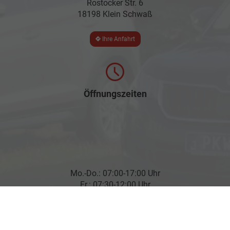
Rostocker Str. 6
18198 Klein Schwaß
Ihre Anfahrt
Öffnungszeiten
Mo.-Do.: 07:00-17:00 Uhr
Fr.: 07:30-12:00 Uhr