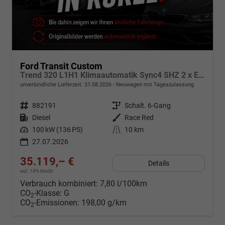
Ford Transit Custom
Trend 320 L1H1 Klimaautomatik Sync4 SHZ 2 x Einparkhilfe Kamera 5JG
unverbindliche Lieferzeit:
31.08.2026
Neuwagen mit Tageszulassung
Fahrzeugnr.
882191
Getriebe
Schalt. 6-Gang
Kraftstoff
Diesel
Außenfarbe
Race Red
Leistung
100 kW (136 PS)
Kilometerstand
10 km
27.07.2026
35.119,– €
Details
incl. 19% MwSt.
Verbrauch kombiniert:
7,80 l/100km
CO
-Klasse:
G
2
CO
-Emissionen:
198,00 g/km
2