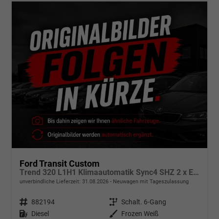
Ford Transit Custom
Trend 320 L1H1 Klimaautomatik Sync4 SHZ 2 x Einparkhilfe Kamera 5JG
unverbindliche Lieferzeit:
31.08.2026
Neuwagen mit Tageszulassung
Fahrzeugnr.
882194
Getriebe
Schalt. 6-Gang
Kraftstoff
Diesel
Außenfarbe
Frozen Weiß