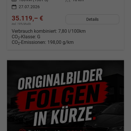
27.07.2026
35.119,– €
Details
incl. 19% MwSt.
Verbrauch kombiniert:
7,80 l/100km
CO
-Klasse:
G
2
CO
-Emissionen:
198,00 g/km
2