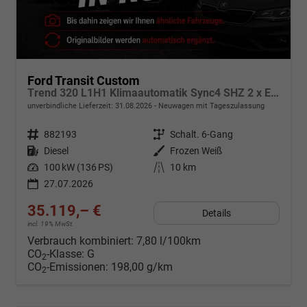
Ford Transit Custom
Trend 320 L1H1 Klimaautomatik Sync4 SHZ 2 x Einparkhilfe Kamera 5JG
unverbindliche Lieferzeit:
31.08.2026
Neuwagen mit Tageszulassung
Fahrzeugnr.
882193
Getriebe
Schalt. 6-Gang
Kraftstoff
Diesel
Außenfarbe
Frozen Weiß
Leistung
100 kW (136 PS)
Kilometerstand
10 km
27.07.2026
35.119,– €
Details
incl. 19% MwSt.
Verbrauch kombiniert:
7,80 l/100km
CO
-Klasse:
G
2
CO
-Emissionen:
198,00 g/km
2