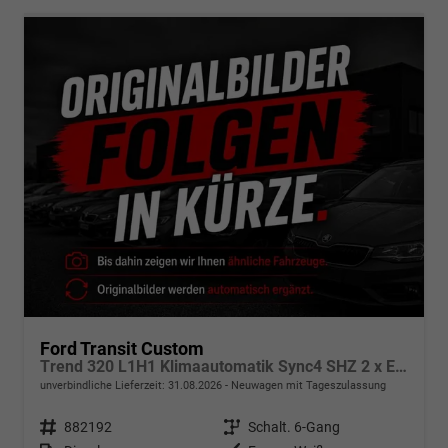
Ford Transit Custom
Trend 320 L1H1 Klimaautomatik Sync4 SHZ 2 x Einparkhilfe Kamera 5JG
unverbindliche Lieferzeit:
31.08.2026
Neuwagen mit Tageszulassung
Fahrzeugnr.
882192
Getriebe
Schalt. 6-Gang