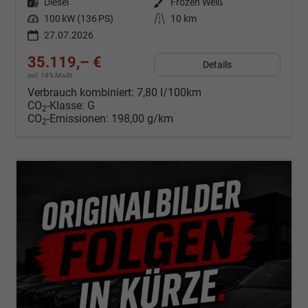
Kraftstoff
Diesel
Außenfarbe
Frozen Weiß
Leistung
100 kW (136 PS)
Kilometerstand
10 km
27.07.2026
35.119,– €
Details
incl. 19% MwSt.
Verbrauch kombiniert:
7,80 l/100km
CO
-Klasse:
G
2
CO
-Emissionen:
198,00 g/km
2