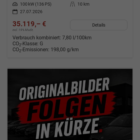
Leistung
100 kW (136 PS)
Kilometerstand
10 km
27.07.2026
35.119,– €
Details
incl. 19% MwSt.
Verbrauch kombiniert:
7,80 l/100km
CO
-Klasse:
G
2
CO
-Emissionen:
198,00 g/km
2