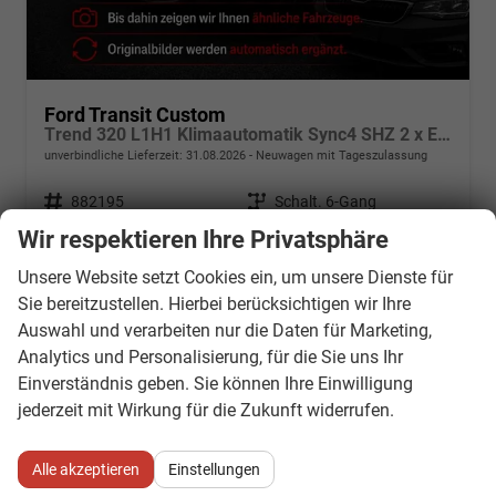
Ford Transit Custom
Trend 320 L1H1 Klimaautomatik Sync4 SHZ 2 x Einparkhilfe Kamera 5JG
unverbindliche Lieferzeit:
31.08.2026
Neuwagen mit Tageszulassung
Fahrzeugnr.
882195
Getriebe
Schalt. 6-Gang
Kraftstoff
Diesel
Außenfarbe
Frozen Weiß
Wir respektieren Ihre Privatsphäre
Leistung
100 kW (136 PS)
Kilometerstand
10 km
Unsere Website setzt Cookies ein, um unsere Dienste für
20.07.2026
Sie bereitzustellen. Hierbei berücksichtigen wir Ihre
35.119,– €
Auswahl und verarbeiten nur die Daten für Marketing,
Details
incl. 19% MwSt.
Analytics und Personalisierung, für die Sie uns Ihr
Verbrauch kombiniert:
7,80 l/100km
Einverständnis geben. Sie können Ihre Einwilligung
CO
-Klasse:
G
2
jederzeit mit Wirkung für die Zukunft widerrufen.
CO
-Emissionen:
198,00 g/km
2
Alle akzeptieren
Einstellungen