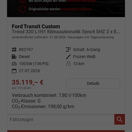
Ford Transit Custom
Trend 320 L1H1 Klimaautomatik Sync4 SHZ 2 x Einparkhilfe Kamera 5JG
unverbindliche Lieferzeit:
31.08.2026
Neuwagen mit Tageszulassung
Fahrzeugnr.
882197
Getriebe
Schalt. 6-Gang
Kraftstoff
Diesel
Außenfarbe
Frozen Weiß
Leistung
100 kW (136 PS)
Kilometerstand
10 km
27.07.2026
35.119,– €
Details
incl. 19% MwSt.
Verbrauch kombiniert:
7,80 l/100km
CO
-Klasse:
G
2
CO
-Emissionen:
198,00 g/km
2
Fahrzeugnr.