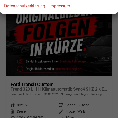
Datenschutzerklärung
Impressum
Ford Transit Custom
Trend 320 L1H1 Klimaautomatik Sync4 SHZ 2 x Einparkhilfe Kamera 5JG
unverbindliche Lieferzeit:
31.08.2026
Neuwagen mit Tageszulassung
Fahrzeugnr.
882196
Getriebe
Schalt. 6-Gang
Kraftstoff
Diesel
Außenfarbe
Frozen Weiß
Leistung
100 kW (136 PS)
Kilometerstand
10 km