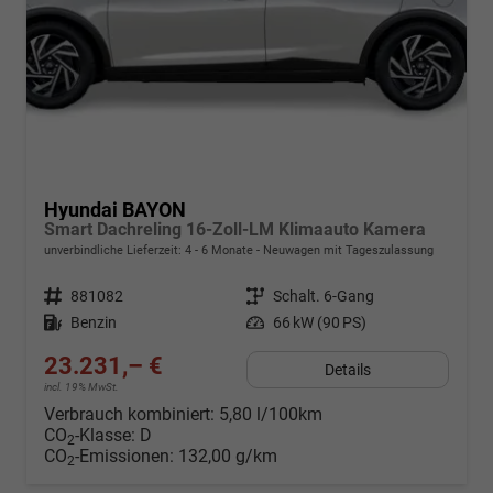
Hyundai BAYON
Smart Dachreling 16-Zoll-LM Klimaauto Kamera
unverbindliche Lieferzeit: 4 - 6 Monate
Neuwagen mit Tageszulassung
Fahrzeugnr.
881082
Getriebe
Schalt. 6-Gang
Kraftstoff
Benzin
Leistung
66 kW (90 PS)
23.231,– €
Details
incl. 19% MwSt.
Verbrauch kombiniert:
5,80 l/100km
CO
-Klasse:
D
2
CO
-Emissionen:
132,00 g/km
2