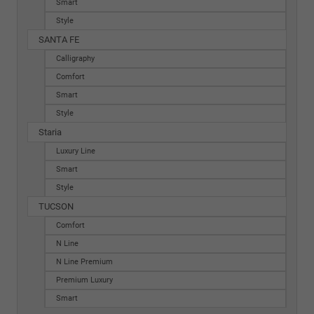
Smart
Style
SANTA FE
Calligraphy
Comfort
Smart
Style
Staria
Luxury Line
Smart
Style
TUCSON
Comfort
N Line
N Line Premium
Premium Luxury
Smart