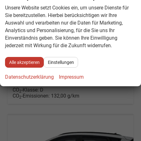
Unsere Website setzt Cookies ein, um unsere Dienste für
Sie bereitzustellen. Hierbei berücksichtigen wir Ihre
Auswahl und verarbeiten nur die Daten für Marketing,
Hyundai BAYON
Analytics und Personalisierung, für die Sie uns Ihr
Style Dachreling Klimaauto Kamera PDC v+h
Einverständnis geben. Sie können Ihre Einwilligung
unverbindliche Lieferzeit: 4 - 6 Monate
Neuwagen mit Tageszulassung
jederzeit mit Wirkung für die Zukunft widerrufen.
Fahrzeugnr.
881084
Getriebe
Schalt. 6-Gang
Kraftstoff
Benzin
Leistung
66 kW (90 PS)
Alle akzeptieren
Einstellungen
24.592,– €
Details
Datenschutzerklärung
Impressum
incl. 19% MwSt.
Verbrauch kombiniert:
5,80 l/100km
CO
-Klasse:
D
2
CO
-Emissionen:
132,00 g/km
2