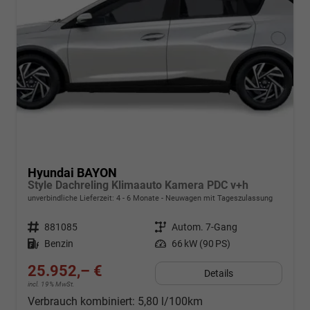
Hyundai BAYON
Style Dachreling Klimaauto Kamera PDC v+h
unverbindliche Lieferzeit: 4 - 6 Monate
Neuwagen mit Tageszulassung
Fahrzeugnr.
881085
Getriebe
Autom. 7-Gang
Kraftstoff
Benzin
Leistung
66 kW (90 PS)
25.952,– €
Details
incl. 19% MwSt.
Verbrauch kombiniert:
5,80 l/100km