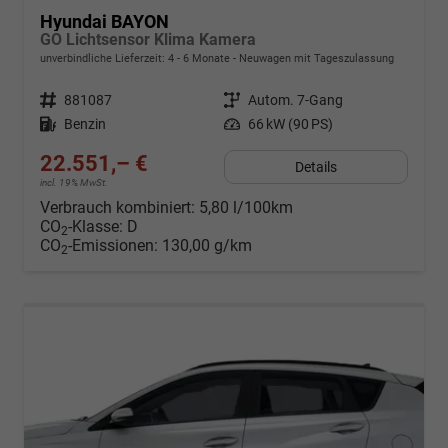
Hyundai BAYON
GO Lichtsensor Klima Kamera
unverbindliche Lieferzeit: 4 - 6 Monate
Neuwagen mit Tageszulassung
Fahrzeugnr.
881087
Getriebe
Autom. 7-Gang
Kraftstoff
Benzin
Leistung
66 kW (90 PS)
22.551,– €
Details
incl. 19% MwSt.
Verbrauch kombiniert:
5,80 l/100km
CO
-Klasse:
D
2
CO
-Emissionen:
130,00 g/km
2