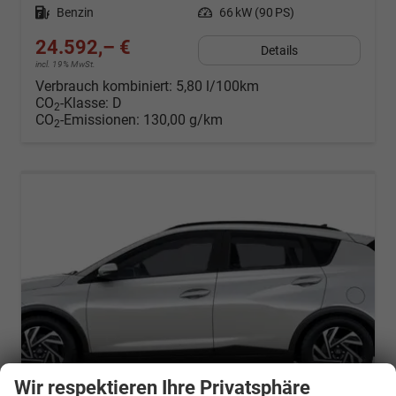
Kraftstoff
Benzin
Leistung
66 kW (90 PS)
24.592,– €
Details
incl. 19% MwSt.
Verbrauch kombiniert:
5,80 l/100km
CO
-Klasse:
D
2
CO
-Emissionen:
130,00 g/km
2
Wir respektieren Ihre Privatsphäre