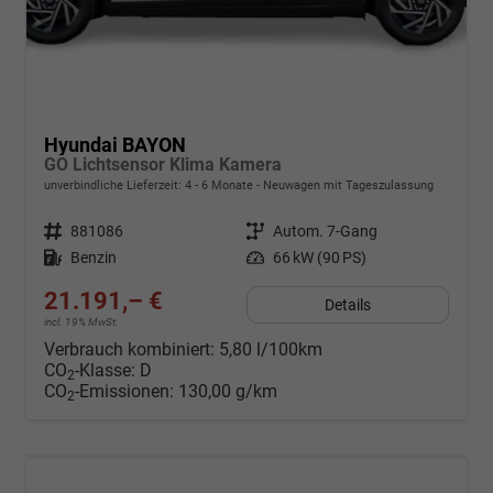
Hyundai BAYON
GO Lichtsensor Klima Kamera
unverbindliche Lieferzeit: 4 - 6 Monate
Neuwagen mit Tageszulassung
Fahrzeugnr.
881086
Getriebe
Autom. 7-Gang
Kraftstoff
Benzin
Leistung
66 kW (90 PS)
21.191,– €
Details
incl. 19% MwSt.
Verbrauch kombiniert:
5,80 l/100km
CO
-Klasse:
D
2
CO
-Emissionen:
130,00 g/km
2