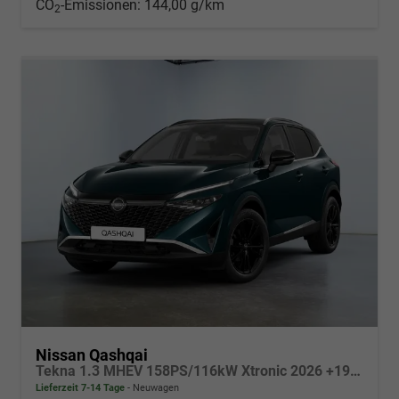
CO
-Emissionen:
144,00 g/km
2
Nissan Qashqai
Tekna 1.3 MHEV 158PS/116kW Xtronic 2026 +19" ALU+BHZ. LENKRAD+SHZ
Lieferzeit 7-14 Tage
Neuwagen