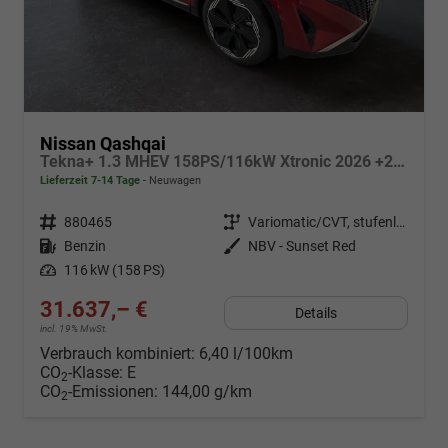
Nissan Qashqai
Tekna+ 1.3 MHEV 158PS/116kW Xtronic 2026 +20"ALU+PANO+BOSE+HuD
Lieferzeit 7-14 Tage
Neuwagen
Fahrzeugnr.
880465
Getriebe
Variomatic/CVT, stufenlos
Kraftstoff
Benzin
Außenfarbe
NBV - Sunset Red
Leistung
116 kW (158 PS)
31.637,– €
Details
incl. 19% MwSt.
Verbrauch kombiniert:
6,40 l/100km
CO
-Klasse:
E
2
CO
-Emissionen:
144,00 g/km
2