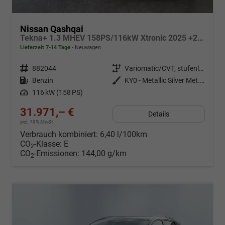
Nissan Qashqai
Tekna+ 1.3 MHEV 158PS/116kW Xtronic 2025 +20"ALU+PANO+BOSE+HuD
Lieferzeit 7-14 Tage
Neuwagen
Fahrzeugnr.
882044
Getriebe
Variomatic/CVT, stufenlos
Kraftstoff
Benzin
Außenfarbe
KY0 - Metallic Silver Met. (nicht bestellbar)
Leistung
116 kW (158 PS)
31.971,– €
Details
incl. 19% MwSt.
Verbrauch kombiniert:
6,40 l/100km
CO
-Klasse:
E
2
CO
-Emissionen:
144,00 g/km
2