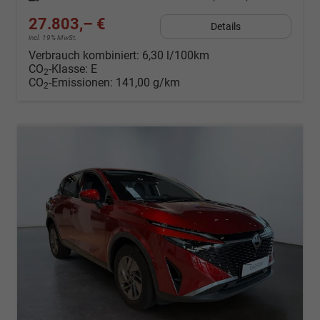
27.803,– €
Details
incl. 19% MwSt.
Verbrauch kombiniert:
6,30 l/100km
CO
-Klasse:
E
2
CO
-Emissionen:
141,00 g/km
2