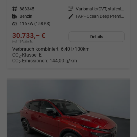
Fahrzeugnr.
883345
Getriebe
Variomatic/CVT, stufenlos
Kraftstoff
Benzin
Außenfarbe
FAP - Ocean Deep Premium Met.
Leistung
116 kW (158 PS)
30.733,– €
Details
incl. 19% MwSt.
Verbrauch kombiniert:
6,40 l/100km
CO
-Klasse:
E
2
CO
-Emissionen:
144,00 g/km
2