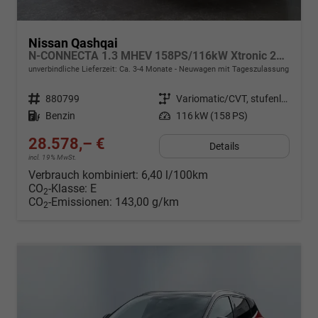
Nissan Qashqai
N-CONNECTA 1.3 MHEV 158PS/116kW Xtronic 2026
unverbindliche Lieferzeit: Ca. 3-4 Monate
Neuwagen mit Tageszulassung
Fahrzeugnr.
880799
Getriebe
Variomatic/CVT, stufenlos
Kraftstoff
Benzin
Leistung
116 kW (158 PS)
28.578,– €
Details
incl. 19% MwSt.
Verbrauch kombiniert:
6,40 l/100km
CO
-Klasse:
E
2
CO
-Emissionen:
143,00 g/km
2