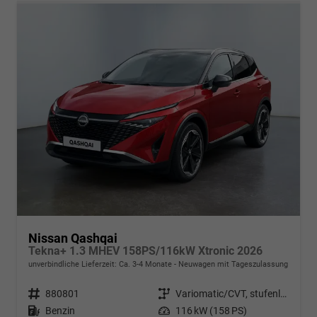
Nissan Qashqai
Tekna+ 1.3 MHEV 158PS/116kW Xtronic 2026
unverbindliche Lieferzeit: Ca. 3-4 Monate
Neuwagen mit Tageszulassung
Fahrzeugnr.
880801
Getriebe
Variomatic/CVT, stufenlos
Kraftstoff
Benzin
Leistung
116 kW (158 PS)