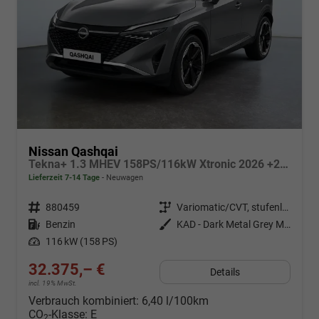
Nissan Qashqai
Tekna+ 1.3 MHEV 158PS/116kW Xtronic 2026 +20"ALU+PANO+BOSE+HuD
Lieferzeit 7-14 Tage
Neuwagen
Fahrzeugnr.
880459
Getriebe
Variomatic/CVT, stufenlos
Kraftstoff
Benzin
Außenfarbe
KAD - Dark Metal Grey Met.
Leistung
116 kW (158 PS)
32.375,– €
Details
incl. 19% MwSt.
Verbrauch kombiniert:
6,40 l/100km
CO
-Klasse:
E
2