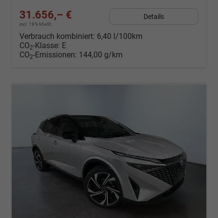
31.656,– €
Details
incl. 19% MwSt.
Verbrauch kombiniert:
6,40 l/100km
CO
-Klasse:
E
2
CO
-Emissionen:
144,00 g/km
2