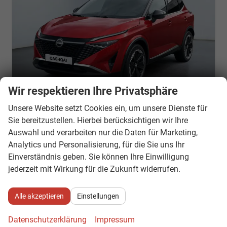
Wir respektieren Ihre Privatsphäre
Unsere Website setzt Cookies ein, um unsere Dienste für
Sie bereitzustellen. Hierbei berücksichtigen wir Ihre
Nissan Qashqai
Auswahl und verarbeiten nur die Daten für Marketing,
Tekna+ 1.3 MHEV 158PS/116kW Xtronic 2026 +20"ALU+PANO+BOSE+HuD
Analytics und Personalisierung, für die Sie uns Ihr
Lieferzeit 7-14 Tage
Neuwagen
Einverständnis geben. Sie können Ihre Einwilligung
Fahrzeugnr.
881689
Getriebe
Variomatic/CVT, stufenlos
jederzeit mit Wirkung für die Zukunft widerrufen.
Kraftstoff
Benzin
Außenfarbe
YAU - Sunset Red Premium Met. mit Dach in Solid Black
Leistung
116 kW (158 PS)
Alle akzeptieren
Einstellungen
32.113,– €
Details
Datenschutzerklärung
Impressum
incl. 19% MwSt.