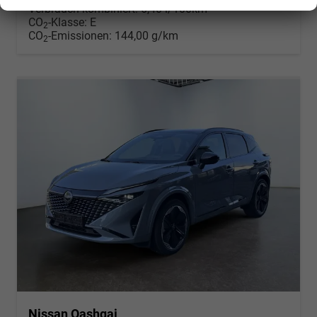
Verbrauch kombiniert:
6,40 l/100km
CO
-Klasse:
E
2
CO
-Emissionen:
144,00 g/km
2
Nissan Qashqai