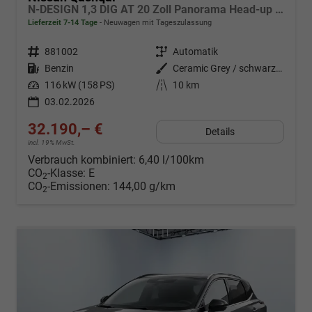
N-DESIGN 1,3 DIG AT 20 Zoll Panorama Head-up 360° Alcantara Navi el Heckklappe
Lieferzeit 7-14 Tage
Neuwagen mit Tageszulassung
Fahrzeugnr.
881002
Getriebe
Automatik
Kraftstoff
Benzin
Außenfarbe
Ceramic Grey / schwarzes Dach
Leistung
116 kW (158 PS)
Kilometerstand
10 km
03.02.2026
32.190,– €
Details
incl. 19% MwSt.
Verbrauch kombiniert:
6,40 l/100km
CO
-Klasse:
E
2
CO
-Emissionen:
144,00 g/km
2