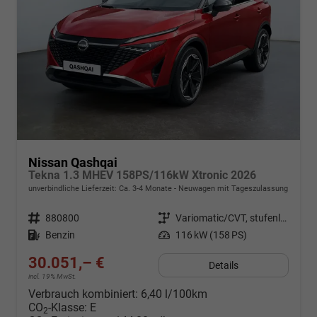
Nissan Qashqai
Tekna 1.3 MHEV 158PS/116kW Xtronic 2026
unverbindliche Lieferzeit: Ca. 3-4 Monate
Neuwagen mit Tageszulassung
Fahrzeugnr.
880800
Getriebe
Variomatic/CVT, stufenlos
Kraftstoff
Benzin
Leistung
116 kW (158 PS)
30.051,– €
Details
incl. 19% MwSt.
Verbrauch kombiniert:
6,40 l/100km
CO
-Klasse:
E
2