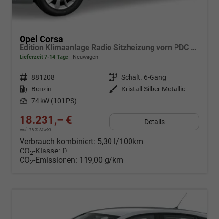
Opel Corsa
Edition Klimaanlage Radio Sitzheizung vorn PDC hinten ECO-LED-Scheinwerfer
Lieferzeit 7-14 Tage
Neuwagen
Fahrzeugnr.
881208
Getriebe
Schalt. 6-Gang
Kraftstoff
Benzin
Außenfarbe
Kristall Silber Metallic
Leistung
74 kW (101 PS)
18.231,– €
Details
incl. 19% MwSt.
Verbrauch kombiniert:
5,30 l/100km
CO
-Klasse:
D
2
CO
-Emissionen:
119,00 g/km
2