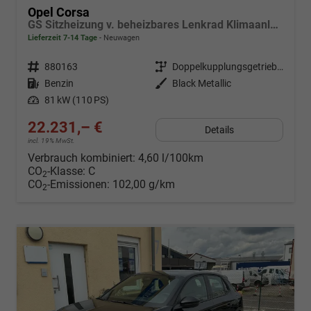
Opel Corsa
GS Sitzheizung v. beheizbares Lenkrad Klimaanlage Kamera PDC v+h
Lieferzeit 7-14 Tage
Neuwagen
Fahrzeugnr.
880163
Getriebe
Doppelkupplungsgetriebe (DSG)
Kraftstoff
Benzin
Außenfarbe
Black Metallic
Leistung
81 kW (110 PS)
22.231,– €
Details
incl. 19% MwSt.
Verbrauch kombiniert:
4,60 l/100km
CO
-Klasse:
C
2
CO
-Emissionen:
102,00 g/km
2