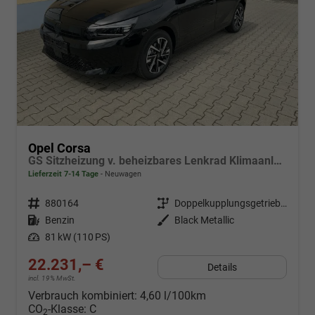
Opel Corsa
GS Sitzheizung v. beheizbares Lenkrad Klimaanlage Kamera PDC v+h
Lieferzeit 7-14 Tage
Neuwagen
Fahrzeugnr.
880164
Getriebe
Doppelkupplungsgetriebe (DSG)
Kraftstoff
Benzin
Außenfarbe
Black Metallic
Leistung
81 kW (110 PS)
22.231,– €
Details
incl. 19% MwSt.
Verbrauch kombiniert:
4,60 l/100km
CO
-Klasse:
C
2