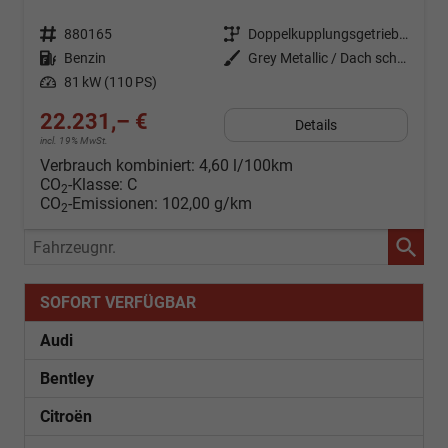
Fahrzeugnr.
880165
Getriebe
Doppelkupplungsgetriebe (DSG)
Kraftstoff
Benzin
Außenfarbe
Grey Metallic / Dach schwarz
Leistung
81 kW (110 PS)
22.231,– €
Details
incl. 19% MwSt.
Verbrauch kombiniert:
4,60 l/100km
CO
-Klasse:
C
2
CO
-Emissionen:
102,00 g/km
2
Fahrzeugnr.
SOFORT VERFÜGBAR
Audi
Bentley
Citroën