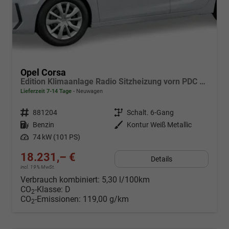
Opel Corsa
Edition Klimaanlage Radio Sitzheizung vorn PDC hinten ECO-LED-Scheinwerfer
Lieferzeit 7-14 Tage
Neuwagen
Fahrzeugnr.
881204
Getriebe
Schalt. 6-Gang
Kraftstoff
Benzin
Außenfarbe
Kontur Weiß Metallic
Leistung
74 kW (101 PS)
18.231,– €
Details
incl. 19% MwSt.
Verbrauch kombiniert:
5,30 l/100km
CO
-Klasse:
D
2
CO
-Emissionen:
119,00 g/km
2