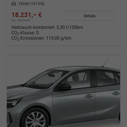
Leistung
74 kW (101 PS)
18.231,– €
Details
incl. 19% MwSt.
Verbrauch kombiniert:
5,30 l/100km
CO
-Klasse:
D
2
CO
-Emissionen:
119,00 g/km
2