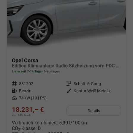
Opel Corsa
Edition Klimaanlage Radio Sitzheizung vorn PDC hinten ECO-LED-Scheinwerfer
Lieferzeit 7-14 Tage
Neuwagen
Fahrzeugnr.
881202
Getriebe
Schalt. 6-Gang
Kraftstoff
Benzin
Außenfarbe
Kontur Weiß Metallic
Leistung
74 kW (101 PS)
18.231,– €
Details
incl. 19% MwSt.
Verbrauch kombiniert:
5,30 l/100km
CO
-Klasse:
D
2