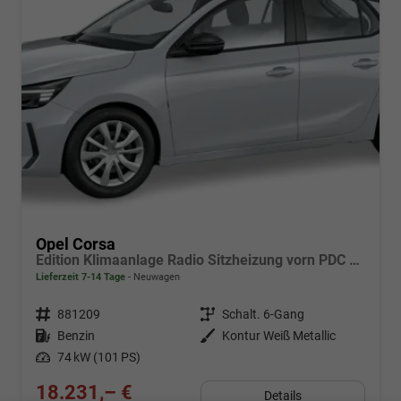
Opel Corsa
Edition Klimaanlage Radio Sitzheizung vorn PDC hinten ECO-LED-Scheinwerfer
Lieferzeit 7-14 Tage
Neuwagen
Fahrzeugnr.
881209
Getriebe
Schalt. 6-Gang
Kraftstoff
Benzin
Außenfarbe
Kontur Weiß Metallic
Leistung
74 kW (101 PS)
18.231,– €
Details