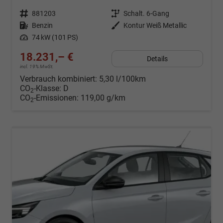
Fahrzeugnr.
881203
Getriebe
Schalt. 6-Gang
Kraftstoff
Benzin
Außenfarbe
Kontur Weiß Metallic
Leistung
74 kW (101 PS)
18.231,– €
Details
incl. 19% MwSt.
Verbrauch kombiniert:
5,30 l/100km
CO
-Klasse:
D
2
CO
-Emissionen:
119,00 g/km
2