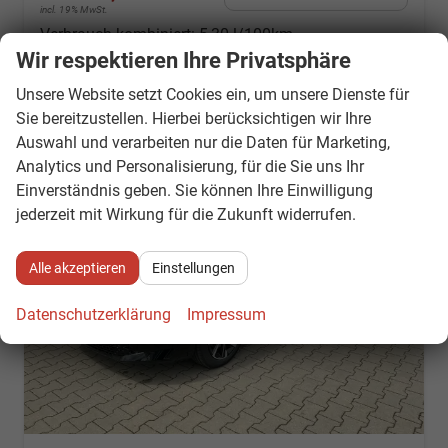
incl. 19% MwSt.
Verbrauch kombiniert:
5,30 l/100km
CO
-Klasse:
D
Wir respektieren Ihre Privatsphäre
2
CO
-Emissionen:
119,00 g/km
2
Unsere Website setzt Cookies ein, um unsere Dienste für
Sie bereitzustellen. Hierbei berücksichtigen wir Ihre
Auswahl und verarbeiten nur die Daten für Marketing,
Analytics und Personalisierung, für die Sie uns Ihr
Einverständnis geben. Sie können Ihre Einwilligung
jederzeit mit Wirkung für die Zukunft widerrufen.
Alle akzeptieren
Einstellungen
Datenschutzerklärung
Impressum