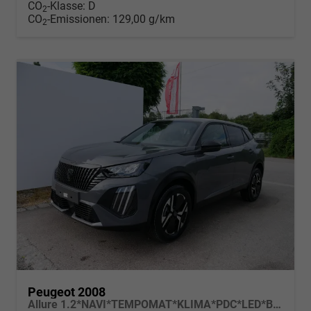
CO
-Klasse:
D
2
CO
-Emissionen:
129,00 g/km
2
Peugeot 2008
Allure 1.2*NAVI*TEMPOMAT*KLIMA*PDC*LED*BLUETOOTH*FRONT-ASSIST*17-ZOLL