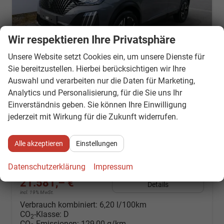
Wir respektieren Ihre Privatsphäre
Unsere Website setzt Cookies ein, um unsere Dienste für
Sie bereitzustellen. Hierbei berücksichtigen wir Ihre
Auswahl und verarbeiten nur die Daten für Marketing,
Peugeot 2008
Analytics und Personalisierung, für die Sie uns Ihr
Allure 1.2*NAVI*TEMPOMAT*KLIMA*PDC*LED*BLUETOOTH*FRONT-ASSIST*17-ZOLL
Einverständnis geben. Sie können Ihre Einwilligung
Lieferzeit 7-14 Tage
Fahrzeug mit Tageszulassung
jederzeit mit Wirkung für die Zukunft widerrufen.
Fahrzeugnr.
882878
Getriebe
Schaltgetriebe
Kraftstoff
Benzin
Außenfarbe
Selenium Grey
Alle akzeptieren
Einstellungen
Leistung
74 kW (101 PS)
Kilometerstand
50 km
01.03.2026
Datenschutzerklärung
Impressum
21.581,– €
Details
incl. 19% MwSt.
Verbrauch kombiniert:
6,20 l/100km
CO
-Klasse:
D
2
CO
-Emissionen:
129,00 g/km