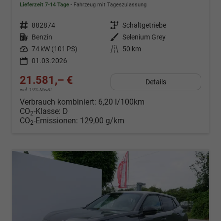
Lieferzeit 7-14 Tage
Fahrzeug mit Tageszulassung
Fahrzeugnr.
882874
Getriebe
Schaltgetriebe
Kraftstoff
Benzin
Außenfarbe
Selenium Grey
Leistung
74 kW (101 PS)
Kilometerstand
50 km
01.03.2026
21.581,– €
Details
incl. 19% MwSt.
Verbrauch kombiniert:
6,20 l/100km
CO
-Klasse:
D
2
CO
-Emissionen:
129,00 g/km
2