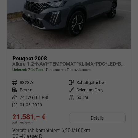
Peugeot 2008
Allure 1.2*NAVI*TEMPOMAT*KLIMA*PDC*LED*BLUETOOTH*FRONT-ASSIST*17-ZOLL
Lieferzeit 7-14 Tage
Fahrzeug mit Tageszulassung
Fahrzeugnr.
882876
Getriebe
Schaltgetriebe
Kraftstoff
Benzin
Außenfarbe
Selenium Grey
Leistung
74 kW (101 PS)
Kilometerstand
50 km
01.03.2026
21.581,– €
Details
incl. 19% MwSt.
Verbrauch kombiniert:
6,20 l/100km
CO
-Klasse:
D
2