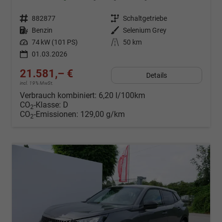
Fahrzeugnr.
882877
Getriebe
Schaltgetriebe
Kraftstoff
Benzin
Außenfarbe
Selenium Grey
Leistung
74 kW (101 PS)
Kilometerstand
50 km
01.03.2026
21.581,– €
Details
incl. 19% MwSt.
Verbrauch kombiniert:
6,20 l/100km
CO
-Klasse:
D
2
CO
-Emissionen:
129,00 g/km
2