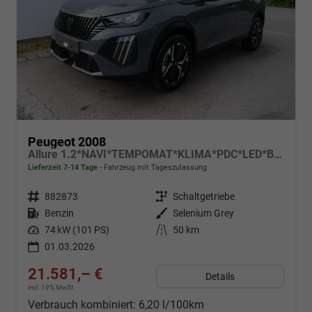
Peugeot 2008
Allure 1.2*NAVI*TEMPOMAT*KLIMA*PDC*LED*BLUETOOTH*FRONT-ASSIST*17-ZOLL
Lieferzeit 7-14 Tage
Fahrzeug mit Tageszulassung
Fahrzeugnr.
882873
Getriebe
Schaltgetriebe
Kraftstoff
Benzin
Außenfarbe
Selenium Grey
Leistung
74 kW (101 PS)
Kilometerstand
50 km
01.03.2026
21.581,– €
Details
incl. 19% MwSt.
Verbrauch kombiniert:
6,20 l/100km