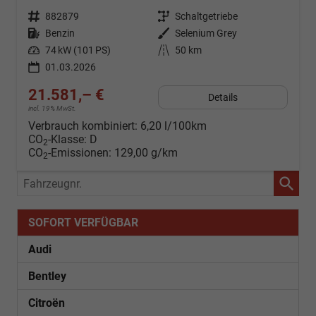
Fahrzeugnr.
882879
Getriebe
Schaltgetriebe
Kraftstoff
Benzin
Außenfarbe
Selenium Grey
Leistung
74 kW (101 PS)
Kilometerstand
50 km
01.03.2026
21.581,– €
Details
incl. 19% MwSt.
Verbrauch kombiniert:
6,20 l/100km
CO
-Klasse:
D
2
CO
-Emissionen:
129,00 g/km
2
Fahrzeugnr.
SOFORT VERFÜGBAR
Audi
Bentley
Citroën