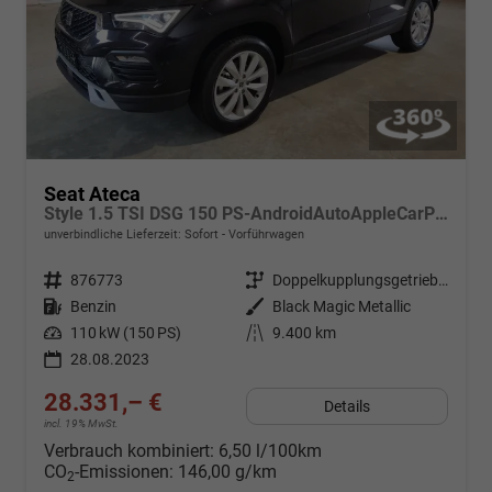
Seat Ateca
Style 1.5 TSI DSG 150 PS-AndroidAutoAppleCarPlay-AHK-el.PanoDach-Limiter-SHZ-VollLED-PDC-17"Alu-Sofort
unverbindliche Lieferzeit: Sofort
Vorführwagen
Fahrzeugnr.
876773
Getriebe
Doppelkupplungsgetriebe (DSG)
Kraftstoff
Benzin
Außenfarbe
Black Magic Metallic
Leistung
110 kW (150 PS)
Kilometerstand
9.400 km
28.08.2023
28.331,– €
Details
incl. 19% MwSt.
Verbrauch kombiniert:
6,50 l/100km
CO
-Emissionen:
146,00 g/km
2