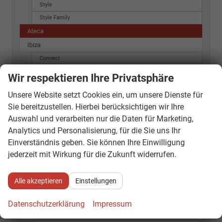
Style
Style Family
Ateca
Ibiza
Connect
Cupra
Wir respektieren Ihre Privatsphäre
FR
Unsere Website setzt Cookies ein, um unsere Dienste für
FR Max
Sie bereitzustellen. Hierbei berücksichtigen wir Ihre
ITECH PLUS
Auswahl und verarbeiten nur die Daten für Marketing,
Reference
Analytics und Personalisierung, für die Sie uns Ihr
Start
Einverständnis geben. Sie können Ihre Einwilligung
Start+
jederzeit mit Wirkung für die Zukunft widerrufen.
Style
Style (SK)
Alle akzeptieren
Einstellungen
Style Family
Style i-Tech
Datenschutzerklärung
Impressum
Leon