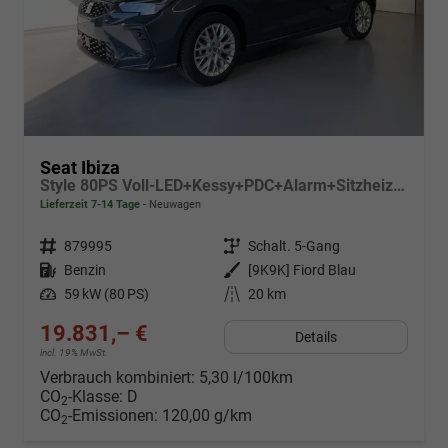
Seat Ibiza
Style 80PS Voll-LED+Kessy+PDC+Alarm+Sitzheizung+Kamera+App-Connect
Lieferzeit 7-14 Tage
Neuwagen
Fahrzeugnr.
879995
Getriebe
Schalt. 5-Gang
Kraftstoff
Benzin
Außenfarbe
[9K9K] Fiord Blau
Leistung
59 kW (80 PS)
Kilometerstand
20 km
19.831,– €
Details
incl. 19% MwSt.
Verbrauch kombiniert:
5,30 l/100km
CO
-Klasse:
D
2
CO
-Emissionen:
120,00 g/km
2