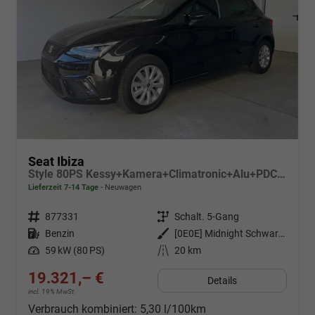
Seat Ibiza
Style 80PS Kessy+Kamera+Climatronic+Alu+PDCvohi+Sitzheiz+App-Connect+DAB
Lieferzeit 7-14 Tage
Neuwagen
Fahrzeugnr.
877331
Getriebe
Schalt. 5-Gang
Kraftstoff
Benzin
Außenfarbe
[0E0E] Midnight Schwarz Metallic
Leistung
59 kW (80 PS)
Kilometerstand
20 km
19.321,– €
Details
incl. 19% MwSt.
Verbrauch kombiniert:
5,30 l/100km