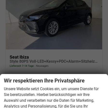
Seat Ibiza
Style 80PS Voll-LED+Kessy+PDC+Alarm+Sitzheizung+Kamera+App-Connect
Lieferzeit 7-14 Tage
Neuwagen
Fahrzeugnr.
880000
Getriebe
Schalt. 5-Gang
Wir respektieren Ihre Privatsphäre
Kraftstoff
Benzin
Außenfarbe
[0E0E] Midnight Schwarz Metallic
Leistung
59 kW (80 PS)
Kilometerstand
20 km
Unsere Website setzt Cookies ein, um unsere Dienste für
Sie bereitzustellen. Hierbei berücksichtigen wir Ihre
20.331,– €
Details
Auswahl und verarbeiten nur die Daten für Marketing,
incl. 19% MwSt.
Analytics und Personalisierung, für die Sie uns Ihr
Verbrauch kombiniert:
5,30 l/100km