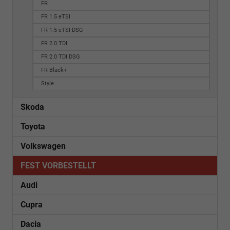
FR
FR 1.5 eTSI
FR 1.5 eTSI DSG
FR 2.0 TDI
FR 2.0 TDI DSG
FR Black+
Style
Skoda
Toyota
Volkswagen
FEST VORBESTELLT
Audi
Cupra
Dacia