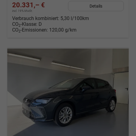
20.331,– €
Details
incl. 19% MwSt.
Verbrauch kombiniert:
5,30 l/100km
CO
-Klasse:
D
2
CO
-Emissionen:
120,00 g/km
2