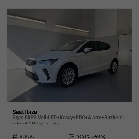
Seat Ibiza
Style 80PS Voll-LED+Kessy+PDC+Alarm+Sitzheizung+Kamera+App-Connect
Lieferzeit 7-14 Tage
Neuwagen
Fahrzeugnr.
879996
Getriebe
Schalt. 5-Gang