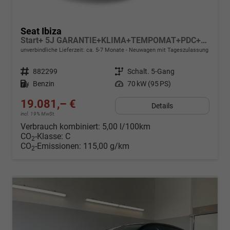
Seat Ibiza
Start+ 5J GARANTIE+KLIMA+TEMPOMAT+PDC+LED+16" ALU
unverbindliche Lieferzeit: ca. 5-7 Monate
Neuwagen mit Tageszulassung
Fahrzeugnr.
882299
Getriebe
Schalt. 5-Gang
Kraftstoff
Benzin
Leistung
70 kW (95 PS)
19.081,– €
Details
incl. 19% MwSt.
Verbrauch kombiniert:
5,00 l/100km
CO
-Klasse:
C
2
CO
-Emissionen:
115,00 g/km
2