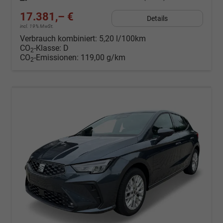
17.381,– €
Details
incl. 19% MwSt.
Verbrauch kombiniert:
5,20 l/100km
CO
-Klasse:
D
2
CO
-Emissionen:
119,00 g/km
2