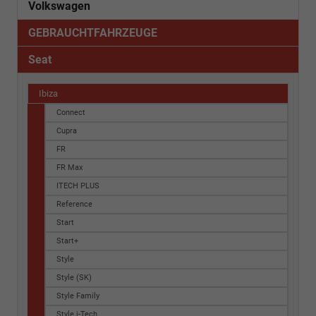
Volkswagen
GEBRAUCHTFAHRZEUGE
Seat
Ibiza
Connect
Cupra
FR
FR Max
ITECH PLUS
Reference
Start
Start+
Style
Style (SK)
Style Family
Style i-Tech