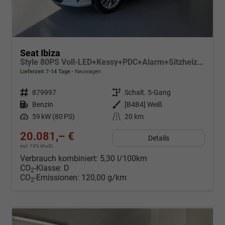
Seat Ibiza
Style 80PS Voll-LED+Kessy+PDC+Alarm+Sitzheizung+Kamera+App-Connect
Lieferzeit 7-14 Tage
Neuwagen
Fahrzeugnr.
879997
Getriebe
Schalt. 5-Gang
Kraftstoff
Benzin
Außenfarbe
[B4B4] Weiß
Leistung
59 kW (80 PS)
Kilometerstand
20 km
20.081,– €
Details
incl. 19% MwSt.
Verbrauch kombiniert:
5,30 l/100km
CO
-Klasse:
D
2
CO
-Emissionen:
120,00 g/km
2