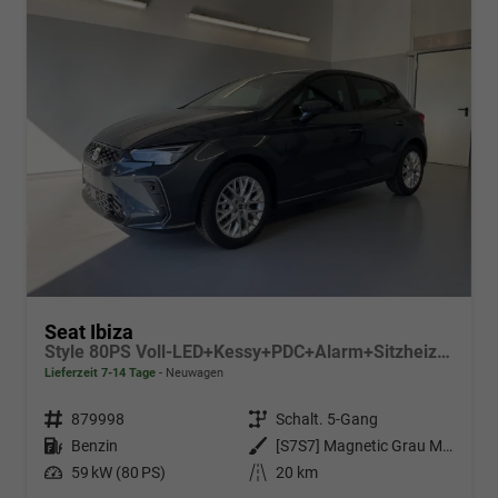
Seat Ibiza
Style 80PS Voll-LED+Kessy+PDC+Alarm+Sitzheizung+Kamera+App-Connect
Lieferzeit 7-14 Tage
Neuwagen
Fahrzeugnr.
879998
Getriebe
Schalt. 5-Gang
Kraftstoff
Benzin
Außenfarbe
[S7S7] Magnetic Grau Metallic
Leistung
59 kW (80 PS)
Kilometerstand
20 km