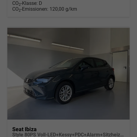
CO
-Klasse:
D
2
CO
-Emissionen:
120,00 g/km
2
Seat Ibiza
Style 80PS Voll-LED+Kessy+PDC+Alarm+Sitzheizung+Kamera+App-Connect