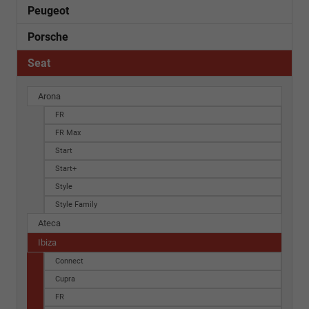
Peugeot
Porsche
Seat
Arona
FR
FR Max
Start
Start+
Style
Style Family
Ateca
Ibiza
Connect
Cupra
FR