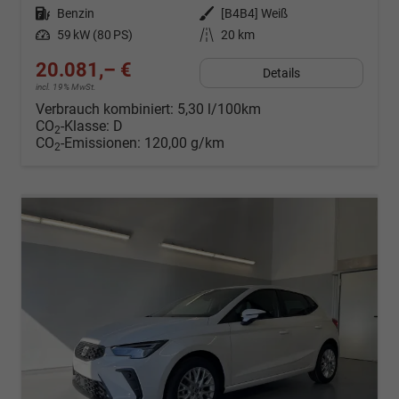
Kraftstoff
Benzin
Außenfarbe
[B4B4] Weiß
Leistung
59 kW (80 PS)
Kilometerstand
20 km
20.081,– €
Details
incl. 19% MwSt.
Verbrauch kombiniert:
5,30 l/100km
CO
-Klasse:
D
2
CO
-Emissionen:
120,00 g/km
2