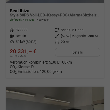
Seat Ibiza
Style 80PS Voll-LED+Kessy+PDC+Alarm+Sitzheizung+Kamera+App-Connect
Lieferzeit 7-14 Tage
Neuwagen
Fahrzeugnr.
879999
Getriebe
Schalt. 5-Gang
Kraftstoff
Benzin
Außenfarbe
[S7S7] Magnetic Grau Metallic
Leistung
59 kW (80 PS)
Kilometerstand
20 km
20.331,– €
Details
incl. 19% MwSt.
Verbrauch kombiniert:
5,30 l/100km
CO
-Klasse:
D
2
CO
-Emissionen:
120,00 g/km
2