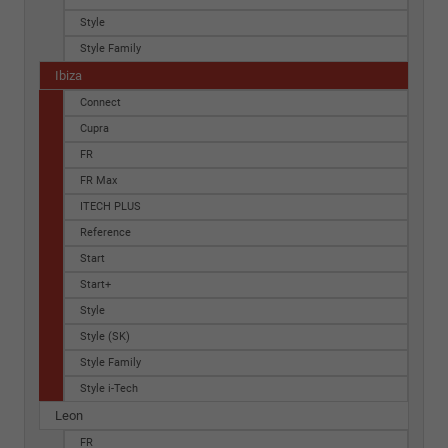
Style
Style Family
Ibiza
Connect
Cupra
FR
FR Max
ITECH PLUS
Reference
Start
Start+
Style
Style (SK)
Style Family
Style i-Tech
Leon
FR