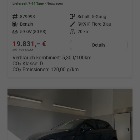
Lieferzeit 7-14 Tage
Neuwagen
Fahrzeugnr.
879993
Getriebe
Schalt. 5-Gang
Kraftstoff
Benzin
Außenfarbe
[9K9K] Fiord Blau
Leistung
59 kW (80 PS)
Kilometerstand
20 km
19.831,– €
Details
incl. 19% MwSt.
Verbrauch kombiniert:
5,30 l/100km
CO
-Klasse:
D
2
CO
-Emissionen:
120,00 g/km
2